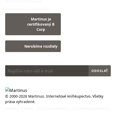
Prehlásenie o cookies
Vyhlásenie o prístupnosti
Martinus je
certifikovaný B
Corp
Nerobíme rozdiely
Najlepšie novinky sú tie knižné. Získajte ich ako prví:
ODOSLAŤ
© 2000-2026 Martinus. Internetové kníhkupectvo. Všetky
práva vyhradené.
Nastaviť cookies
Ochrana súkromia
Obchodné podmienky