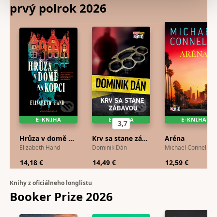
prvý polrok
2026
E-KNIHA
E-KNIHA
E-KNIHA
3,7
Hrůza v domě na kopci
Krv sa stane zábavou
Aréna
Elizabeth Hand
Dominik Dán
Michael Connelly
14,18 €
14,49 €
12,59 €
Knihy z oficiálneho longlistu
Booker Prize
2026