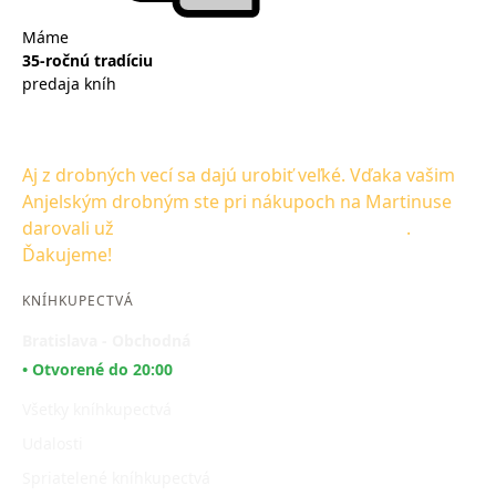
Máme
Po
35-ročnú tradíciu
25
predaja kníh
na
Aj z drobných vecí sa dajú urobiť veľké. Vďaka vašim
Anjelským drobným ste pri nákupoch na Martinuse
darovali už
1 501 609,00 € na Dobrého Anjela
.
Ďakujeme!
KNÍHKUPECTVÁ
Bratislava - Obchodná
• Otvorené do 20:00
Všetky kníhkupectvá
Udalosti
Spriatelené kníhkupectvá