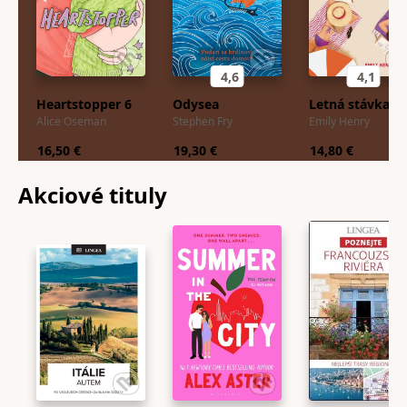
4,6
4,1
Heartstopper 6
Odysea
Letná stávka
Alice Oseman
Stephen Fry
Emily Henry
16,50 €
19,30 €
14,80 €
Akciové
tituly