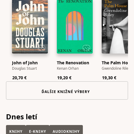
John of John
The Renovation
The Palm Hous
Douglas Stuart
Kenan Orhan
Gwendoline Riley
20,70 €
19,20 €
19,30 €
ĎALŠIE KNIŽNÉ VÝBERY
Dnes letí
KNIHY
E-KNIHY
AUDIOKNIHY