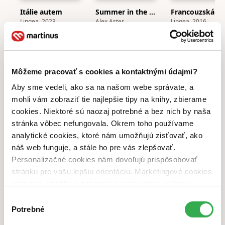
Itálie autem
Summer in the City
Franco
Lingea, 2023
Alex Aster
Lingea, 2016
-19 %
24,90 €
-65 %
7,00 €
-16 %
11,90 €
Najlepšie anglické knihy na leto
Horúce anglické
novinky
Môžeme pracovať s cookies a kontaktnými údajmi?
Aby sme vedeli, ako sa na našom webe správate, a
mohli vám zobraziť tie najlepšie tipy na knihy, zbierame
cookies. Niektoré sú naozaj potrebné a bez nich by naša
stránka vôbec nefungovala. Okrem toho používame
analytické cookies, ktoré nám umožňujú zisťovať, ako
náš web funguje, a stále ho pre vás zlepšovať.
Personalizačné cookies nám dovoľujú prispôsobovať
stránku pre vašu lepšiu orientáciu. Marketingové cookies
nám zas umožňujú zobrazenie relevantnej reklamy.
Love Song
Fever Dream
Game On
Niektoré údaje zdieľame aj s tretími stranami. Veľmi by
Výber
Elle Kennedy
Elsie Silver
Navessa Allen
nám pomohlo, keby sme mohli používať všetky tieto
Potrebné
súhlasu
13,80 €
14,90 €
13,90 €
cookies. Ďakujeme!