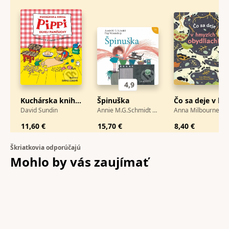
4,9
Kuchárska kniha Pippi Dlhej Pančuchy
Špinuška
Čo sa deje v hmyzích obydliach?
David Sundin
Annie M.G.Schmidt a Fiep Westendorp
Anna Milbourne
11,60 €
15,70 €
8,40 €
Škriatkovia odporúčajú
Mohlo by vás
zaujímať