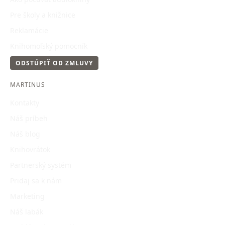
Pre školy a knižnice
Reklamácie
Knihomoľský pomocník
ODSTÚPIŤ OD ZMLUVY
MARTINUS
Kontakty
Náš príbeh
Náš blog
Knihovrátok
Partnerský systém
Pridaj sa k nám
Marketing
Náš labák