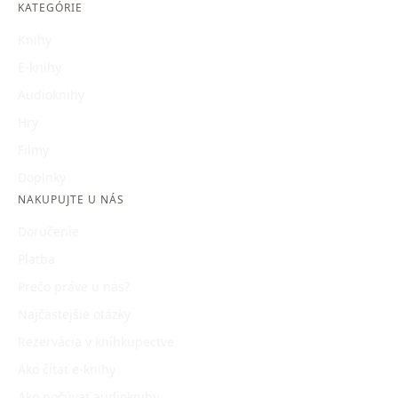
KATEGÓRIE
Knihy
E-knihy
Audioknihy
Hry
Filmy
Doplnky
NAKUPUJTE U NÁS
Doručenie
Platba
Prečo práve u nás?
Najčastejšie otázky
Rezervácia v kníhkupectve
Ako čítať e-knihy
Ako počúvať audioknihy