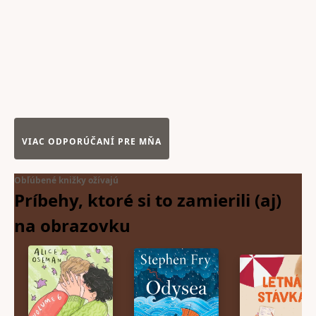
VIAC ODPORÚČANÍ PRE MŇA
Obľúbené knižky ožívajú
Príbehy, ktoré si to zamierili (aj)
na
obrazovku