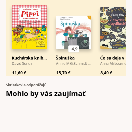
4,9
Kuchárska kniha Pippi Dlhej Pančuchy
Špinuška
Čo sa deje v hmyzích obydliach?
David Sundin
Annie M.G.Schmidt a Fiep Westendorp
Anna Milbourne
11,60 €
15,70 €
8,40 €
Škriatkovia odporúčajú
Mohlo by vás
zaujímať