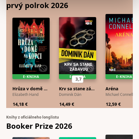
prvý polrok
2026
E-KNIHA
E-KNIHA
E-KNIHA
3,7
Hrůza v domě na kopci
Krv sa stane zábavou
Aréna
Elizabeth Hand
Dominik Dán
Michael Connelly
14,18 €
14,49 €
12,59 €
Knihy z oficiálneho longlistu
Booker Prize
2026