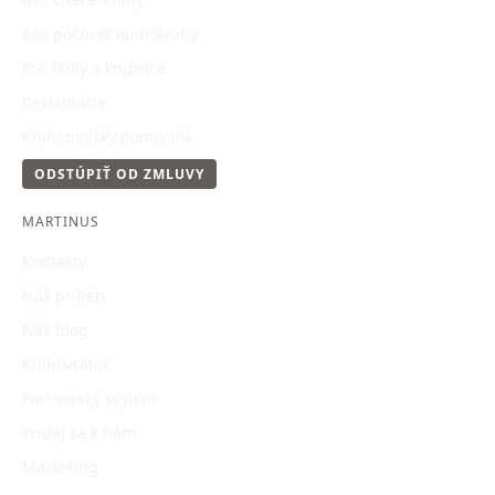
Ako počúvať audioknihy
Pre školy a knižnice
Reklamácie
Knihomoľský pomocník
ODSTÚPIŤ OD ZMLUVY
MARTINUS
Kontakty
Náš príbeh
Náš blog
Knihovrátok
Partnerský systém
Pridaj sa k nám
Marketing