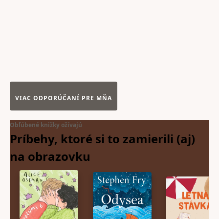
VIAC ODPORÚČANÍ PRE MŇA
Obľúbené knižky ožívajú
Príbehy, ktoré si to zamierili (aj)
na
obrazovku