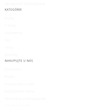
Spriatelené kníhkupectvá
KATEGÓRIE
Knihy
E-knihy
Audioknihy
Hry
Filmy
Doplnky
NAKUPUJTE U NÁS
Doručenie
Platba
Prečo práve u nás?
Najčastejšie otázky
Rezervácia v kníhkupectve
Ako čítať e-knihy