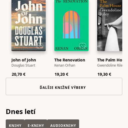
John of John
The Renovation
The Palm Hous
Douglas Stuart
Kenan Orhan
Gwendoline Riley
20,70 €
19,20 €
19,30 €
ĎALŠIE KNIŽNÉ VÝBERY
Dnes letí
KNIHY
E-KNIHY
AUDIOKNIHY