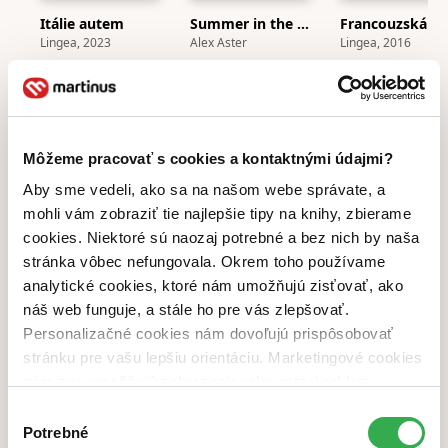
Itálie autem
Summer in the City
Franco
Lingea, 2023
Alex Aster
Lingea, 2016
-19 %
24,90 €
-65 %
7,00 €
-16 %
11,90 €
Najlepšie anglické knihy na leto
Horúce anglické
novinky
Môžeme pracovať s cookies a kontaktnými údajmi?
Aby sme vedeli, ako sa na našom webe správate, a
mohli vám zobraziť tie najlepšie tipy na knihy, zbierame
cookies. Niektoré sú naozaj potrebné a bez nich by naša
stránka vôbec nefungovala. Okrem toho používame
analytické cookies, ktoré nám umožňujú zisťovať, ako
náš web funguje, a stále ho pre vás zlepšovať.
Personalizačné cookies nám dovoľujú prispôsobovať
stránku pre vašu lepšiu orientáciu. Marketingové cookies
nám zas umožňujú zobrazenie relevantnej reklamy.
Love Song
Fever Dream
Game On
Niektoré údaje zdieľame aj s tretími stranami. Veľmi by
Elle Kennedy
Elsie Silver
Navessa Allen
Výber
nám pomohlo, keby sme mohli používať všetky tieto
Potrebné
súhlasu
13,80 €
14,90 €
13,90 €