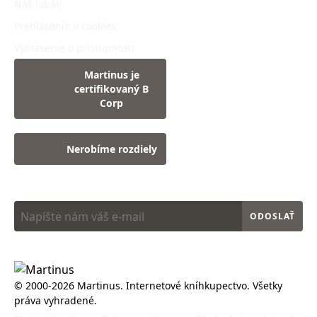
Náš labák
Prehlásenie o cookies
Vyhlásenie o prístupnosti
Martinus je
certifikovaný B
Corp
Nerobíme rozdiely
Najlepšie novinky sú tie knižné. Získajte ich ako prví:
ODOSLAŤ
© 2000-2026 Martinus. Internetové kníhkupectvo. Všetky
práva vyhradené.