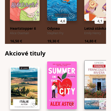
4,6
4,1
Heartstopper 6
Odysea
Letná stávka
Alice Oseman
Stephen Fry
Emily Henry
16,50 €
19,30 €
14,80 €
Akciové
tituly