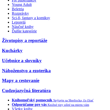
Pre pubertiakov
Young Adult
Beletria
Rozprávky
Sci-fi, fantasy a komiksy
Leporelá
Náučné knihy
Ďalšie kategórie
Životopisy a reportáže
Kuchárky
Učebnice a slovníky
Náboženstvo a ezoterika
Mapy a cestovanie
Cudzojazyčná literatúra
Knihomoľský pomocník
Spýtajte sa Sherlocka, čo čítať
Odporúčame pre vás
Knižné tipy ušité na mieru vám
Všetky knihy