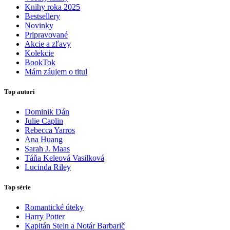
Knihy roka 2025
Bestsellery
Novinky
Pripravované
Akcie a zľavy
Kolekcie
BookTok
Mám záujem o titul
Top autori
Dominik Dán
Julie Caplin
Rebecca Yarros
Ana Huang
Sarah J. Maas
Táňa Keleová Vasilková
Lucinda Riley
Top série
Romantické úteky
Harry Potter
Kapitán Stein a Notár Barbarič