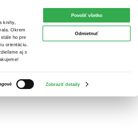
Povoliť všetko
a knihy,
ovala. Okrem
Odmietnuť
stále ho pre
u orientáciu.
dieľame aj s
Ďakujeme!
ngové
Zobraziť detaily