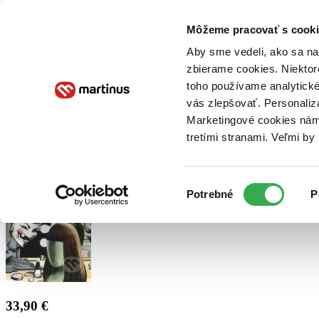
Doručenie
Kníhkupectvá
Knihovrátok
Poukážky
Knižný blog
Kontakt
Môžeme pracovať s cooki
Aby sme vedeli, ako sa na 
zbierame cookies. Niektor
E-knihy
Audioknihy
Hry
Filmy
Knihy
Doplnky
toho používame analytické
vás zlepšovať. Personaliz
Vyhľadávanie
Marketingové cookies nám 
tretími stranami. Veľmi b
Prihlásiť
Výber
Potrebné
P
súhlasu
33,90 €