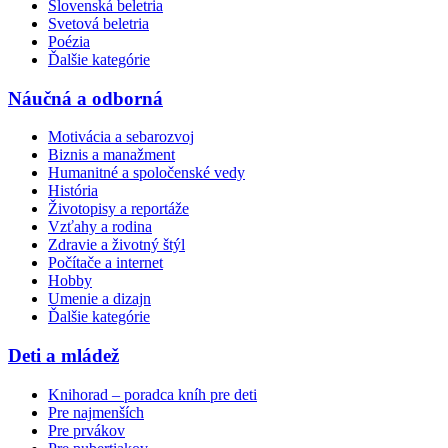
Slovenská beletria
Svetová beletria
Poézia
Ďalšie kategórie
Náučná a odborná
Motivácia a sebarozvoj
Biznis a manažment
Humanitné a spoločenské vedy
História
Životopisy a reportáže
Vzťahy a rodina
Zdravie a životný štýl
Počítače a internet
Hobby
Umenie a dizajn
Ďalšie kategórie
Deti a mládež
Knihorad – poradca kníh pre deti
Pre najmenších
Pre prvákov