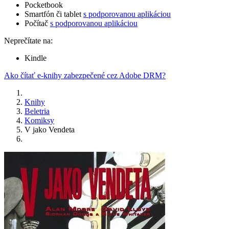
Pocketbook
Smartfón či tablet
s podporovanou aplikáciou
Počítač
s podporovanou aplikáciou
Neprečítate na:
Kindle
Ako čítať e-knihy zabezpečené cez Adobe DRM?
Knihy
Beletria
Komiksy
V jako Vendeta