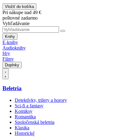
Vložiť do košíka
Pri nákupe nad 49 €
poštovné zadarmo
Vyhľadávanie
Knihy
E-knihy
Audioknihy
Hry
Filmy
Doplnky
Beletria
Detektívky, trilery a horory
Sci-fi a fantasy
Komiksy
Romantika
Spoločenská beletria
Klasika
Historické