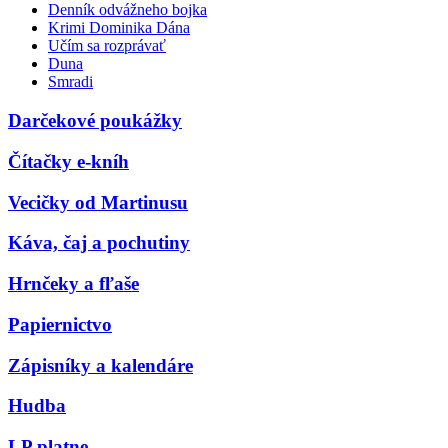
Denník odvážneho bojka
Krimi Dominika Dána
Učím sa rozprávať
Duna
Smradi
Darčekové poukážky
Čítačky e-kníh
Vecičky od Martinusu
Káva, čaj a pochutiny
Hrnčeky a fľaše
Papiernictvo
Zápisníky a kalendáre
Hudba
LP platne