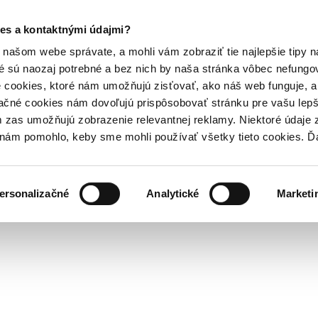
es a kontaktnými údajmi?
našom webe správate, a mohli vám zobraziť tie najlepšie tipy n
é sú naozaj potrebné a bez nich by naša stránka vôbec nefung
 cookies, ktoré nám umožňujú zisťovať, ako náš web funguje, a 
ačné cookies nám dovoľujú prispôsobovať stránku pre vašu lepši
zas umožňujú zobrazenie relevantnej reklamy. Niektoré údaje z
y nám pomohlo, keby sme mohli používať všetky tieto cookies. 
ersonalizačné
Analytické
Marketi