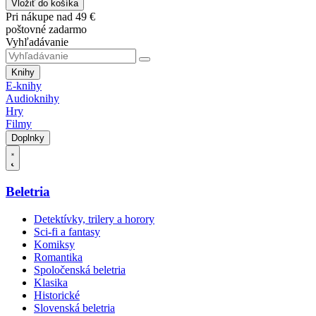
Vložiť do košíka
Pri nákupe nad 49 €
poštovné zadarmo
Vyhľadávanie
Knihy
E-knihy
Audioknihy
Hry
Filmy
Doplnky
Beletria
Detektívky, trilery a horory
Sci-fi a fantasy
Komiksy
Romantika
Spoločenská beletria
Klasika
Historické
Slovenská beletria