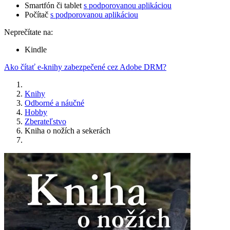
Smartfón či tablet
s podporovanou aplikáciou
Počítač
s podporovanou aplikáciou
Neprečítate na:
Kindle
Ako čítať e-knihy zabezpečené cez Adobe DRM?
Knihy
Odborné a náučné
Hobby
Zberateľstvo
Kniha o nožích a sekerách