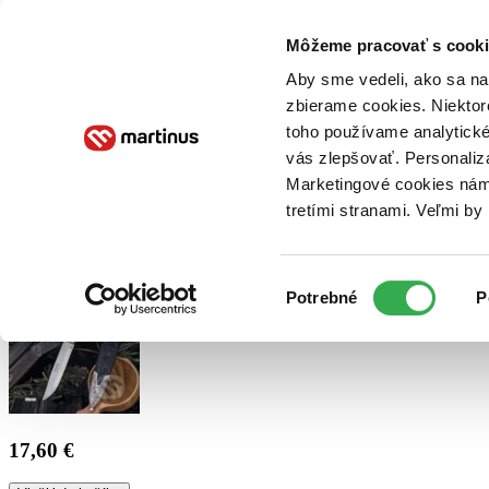
Doručenie
Kníhkupectvá
Knihovrátok
Poukážky
Knižný blog
Kontakt
Môžeme pracovať s cooki
Aby sme vedeli, ako sa na 
zbierame cookies. Niektor
E-knihy
Audioknihy
Hry
Filmy
Knihy
Doplnky
toho používame analytické
vás zlepšovať. Personaliz
Vyhľadávanie
Marketingové cookies nám 
tretími stranami. Veľmi b
Prihlásiť
Výber
Potrebné
P
súhlasu
17,60 €