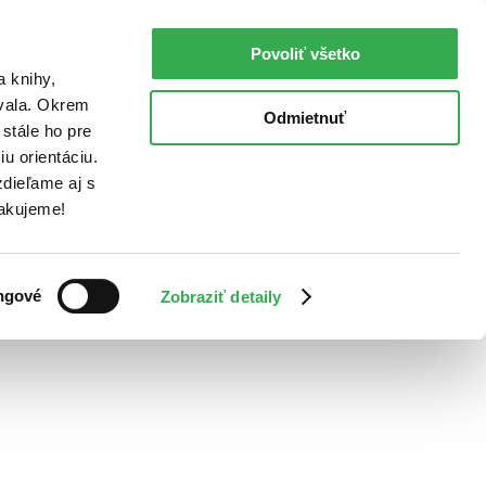
Povoliť všetko
a knihy,
ovala. Okrem
Odmietnuť
stále ho pre
u orientáciu.
dieľame aj s
Ďakujeme!
ngové
Zobraziť detaily