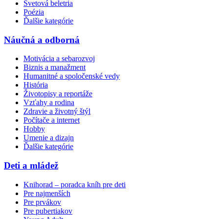
Svetová beletria
Poézia
Ďalšie kategórie
Náučná a odborná
Motivácia a sebarozvoj
Biznis a manažment
Humanitné a spoločenské vedy
História
Životopisy a reportáže
Vzťahy a rodina
Zdravie a životný štýl
Počítače a internet
Hobby
Umenie a dizajn
Ďalšie kategórie
Deti a mládež
Knihorad – poradca kníh pre deti
Pre najmenších
Pre prvákov
Pre pubertiakov