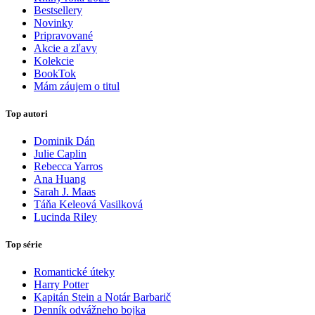
Bestsellery
Novinky
Pripravované
Akcie a zľavy
Kolekcie
BookTok
Mám záujem o titul
Top autori
Dominik Dán
Julie Caplin
Rebecca Yarros
Ana Huang
Sarah J. Maas
Táňa Keleová Vasilková
Lucinda Riley
Top série
Romantické úteky
Harry Potter
Kapitán Stein a Notár Barbarič
Denník odvážneho bojka