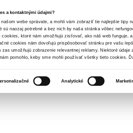
es a kontaktnými údajmi?
našom webe správate, a mohli vám zobraziť tie najlepšie tipy n
é sú naozaj potrebné a bez nich by naša stránka vôbec nefung
 cookies, ktoré nám umožňujú zisťovať, ako náš web funguje, a 
ačné cookies nám dovoľujú prispôsobovať stránku pre vašu lepši
zas umožňujú zobrazenie relevantnej reklamy. Niektoré údaje z
y nám pomohlo, keby sme mohli používať všetky tieto cookies. 
ersonalizačné
Analytické
Marketi