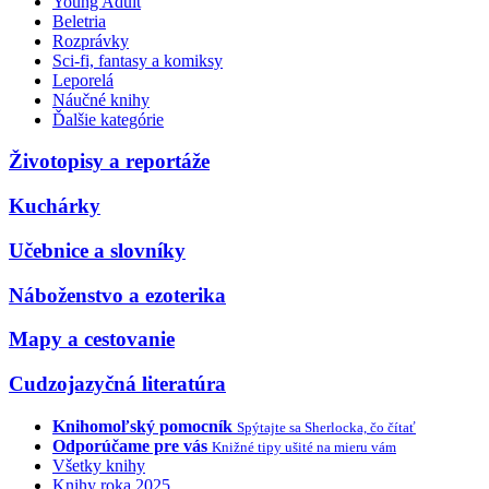
Young Adult
Beletria
Rozprávky
Sci-fi, fantasy a komiksy
Leporelá
Náučné knihy
Ďalšie kategórie
Životopisy a reportáže
Kuchárky
Učebnice a slovníky
Náboženstvo a ezoterika
Mapy a cestovanie
Cudzojazyčná literatúra
Knihomoľský pomocník
Spýtajte sa Sherlocka, čo čítať
Odporúčame pre vás
Knižné tipy ušité na mieru vám
Všetky knihy
Knihy roka 2025