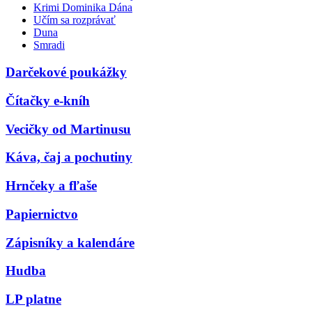
Krimi Dominika Dána
Učím sa rozprávať
Duna
Smradi
Darčekové poukážky
Čítačky e-kníh
Vecičky od Martinusu
Káva, čaj a pochutiny
Hrnčeky a fľaše
Papiernictvo
Zápisníky a kalendáre
Hudba
LP platne