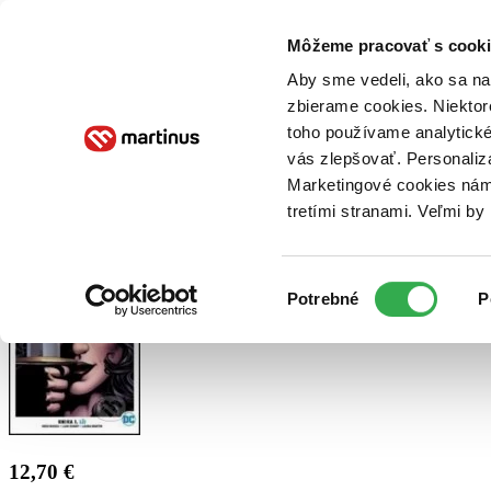
Doručenie
Kníhkupectvá
Knihovrátok
Poukážky
Knižný blog
Kontakt
Môžeme pracovať s cooki
Aby sme vedeli, ako sa na 
zbierame cookies. Niektor
E-knihy
Audioknihy
Hry
Filmy
Knihy
Doplnky
toho používame analytické
vás zlepšovať. Personaliz
Vyhľadávanie
Marketingové cookies nám 
tretími stranami. Veľmi b
Prihlásiť
Výber
Potrebné
P
súhlasu
12,70 €