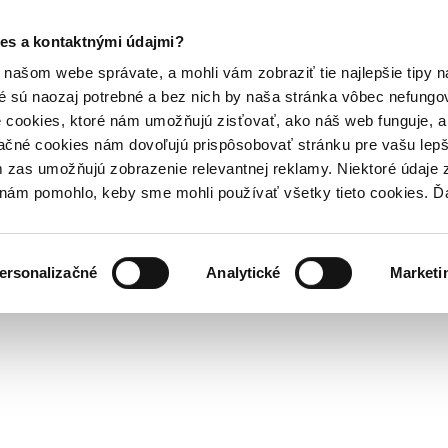
es a kontaktnými údajmi?
našom webe správate, a mohli vám zobraziť tie najlepšie tipy n
é sú naozaj potrebné a bez nich by naša stránka vôbec nefung
 cookies, ktoré nám umožňujú zisťovať, ako náš web funguje, a 
ačné cookies nám dovoľujú prispôsobovať stránku pre vašu lepši
zas umožňujú zobrazenie relevantnej reklamy. Niektoré údaje z
y nám pomohlo, keby sme mohli používať všetky tieto cookies. 
ersonalizačné
Analytické
Marketi