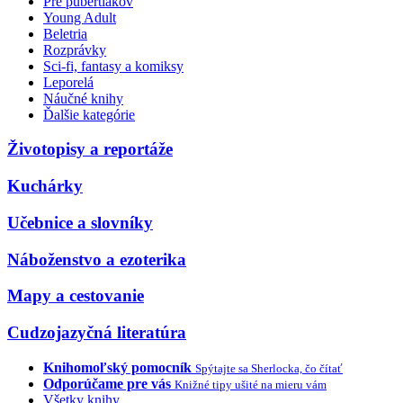
Pre pubertiakov
Young Adult
Beletria
Rozprávky
Sci-fi, fantasy a komiksy
Leporelá
Náučné knihy
Ďalšie kategórie
Životopisy a reportáže
Kuchárky
Učebnice a slovníky
Náboženstvo a ezoterika
Mapy a cestovanie
Cudzojazyčná literatúra
Knihomoľský pomocník
Spýtajte sa Sherlocka, čo čítať
Odporúčame pre vás
Knižné tipy ušité na mieru vám
Všetky knihy