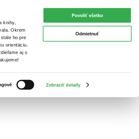
Povoliť všetko
a knihy,
ovala. Okrem
Odmietnuť
stále ho pre
u orientáciu.
dieľame aj s
Ďakujeme!
ngové
Zobraziť detaily