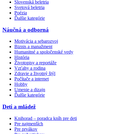
Slovenská beletria
Svetová beletria
Poézia
Ďalšie kategórie
Náučná a odborná
Motivácia a sebarozvoj
Biznis a manažment
Humanitné a spoločenské vedy
História
Životopisy a reportáže
Vzťahy a rodina
Zdravie a životný štýl
Počítače a internet
Hobby
Umenie a dizajn
Ďalšie kategórie
Deti a mládež
Knihorad – poradca kníh pre deti
Pre najmenších
Pre prvákov