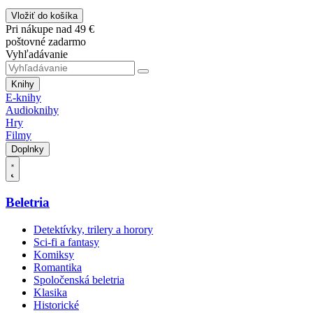
Vložiť do košíka
Pri nákupe nad 49 €
poštovné zadarmo
Vyhľadávanie
Knihy
E-knihy
Audioknihy
Hry
Filmy
Doplnky
Beletria
Detektívky, trilery a horory
Sci-fi a fantasy
Komiksy
Romantika
Spoločenská beletria
Klasika
Historické