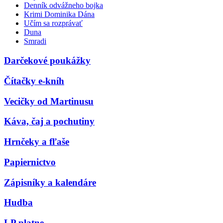
Denník odvážneho bojka
Krimi Dominika Dána
Učím sa rozprávať
Duna
Smradi
Darčekové poukážky
Čítačky e-kníh
Vecičky od Martinusu
Káva, čaj a pochutiny
Hrnčeky a fľaše
Papiernictvo
Zápisníky a kalendáre
Hudba
LP platne