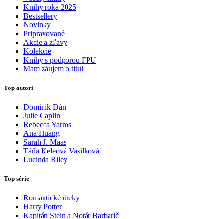
Knihy roka 2025
Bestsellery
Novinky
Pripravované
Akcie a zľavy
Kolekcie
Knihy s podporou FPU
Mám záujem o titul
Top autori
Dominik Dán
Julie Caplin
Rebecca Yarros
Ana Huang
Sarah J. Maas
Táňa Keleová Vasilková
Lucinda Riley
Top série
Romantické úteky
Harry Potter
Kapitán Stein a Notár Barbarič