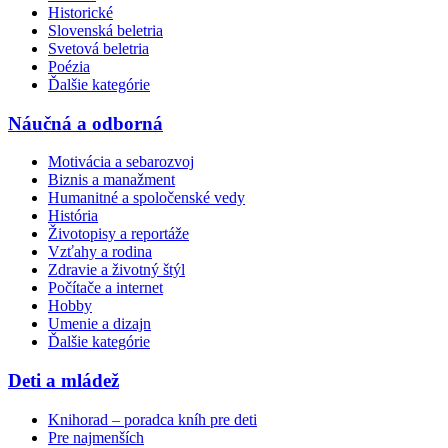
Historické
Slovenská beletria
Svetová beletria
Poézia
Ďalšie kategórie
Náučná a odborná
Motivácia a sebarozvoj
Biznis a manažment
Humanitné a spoločenské vedy
História
Životopisy a reportáže
Vzťahy a rodina
Zdravie a životný štýl
Počítače a internet
Hobby
Umenie a dizajn
Ďalšie kategórie
Deti a mládež
Knihorad – poradca kníh pre deti
Pre najmenších