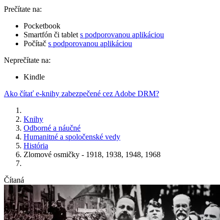
Prečítate na:
Pocketbook
Smartfón či tablet
s podporovanou aplikáciou
Počítač
s podporovanou aplikáciou
Neprečítate na:
Kindle
Ako čítať e-knihy zabezpečené cez Adobe DRM?
Knihy
Odborné a náučné
Humanitné a spoločenské vedy
História
Zlomové osmičky - 1918, 1938, 1948, 1968
Čítaná