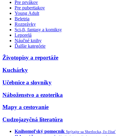
Pre prvákov
Pre pubertiakov
Young Adult
Beletria
Rozprávky
Sci-fi, fantasy a komiksy
Leporelá
Náučné knihy
Ďalšie kategórie
Životopisy a reportáže
Kuchárky
Učebnice a slovníky
Náboženstvo a ezoterika
Mapy a cestovanie
Cudzojazyčná literatúra
Knihomoľský pomocník
Spýtajte sa Sherlocka, čo čítať