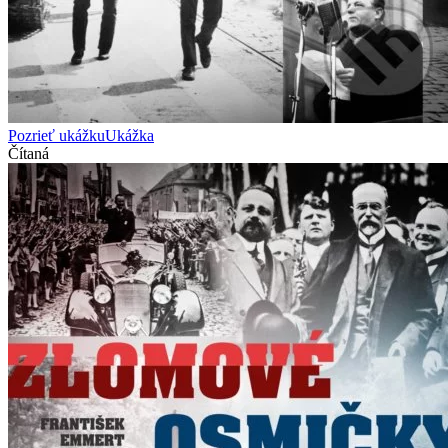
Pozrieť ukážku
Ukážka
Čítaná