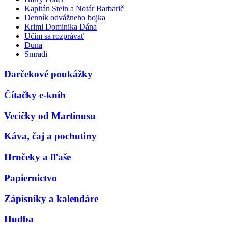
Kapitán Stein a Notár Barbarič
Denník odvážneho bojka
Krimi Dominika Dána
Učím sa rozprávať
Duna
Smradi
Darčekové poukážky
Čítačky e-kníh
Vecičky od Martinusu
Káva, čaj a pochutiny
Hrnčeky a fľaše
Papiernictvo
Zápisníky a kalendáre
Hudba