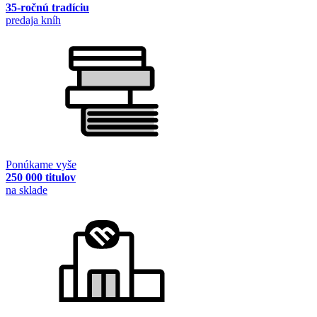
35-ročnú tradíciu
predaja kníh
Ponúkame vyše
250 000 titulov
na sklade