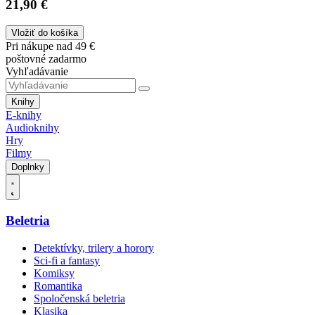
21,90 €
Vložiť do košíka
Pri nákupe nad 49 €
poštovné zadarmo
Vyhľadávanie
Knihy
E-knihy
Audioknihy
Hry
Filmy
Doplnky
Beletria
Detektívky, trilery a horory
Sci-fi a fantasy
Komiksy
Romantika
Spoločenská beletria
Klasika