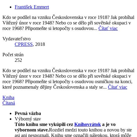
František Emmert
Kdo se podílel na vzniku Československa v roce 1918? Jak probíhal
Vítězný únor v roce 1948? Nebo co se dělo při sovětské okupaci v
roce 1968? Připomeňte si letopočty s osudovou...
Čítať viac
Vydavateľstvo
CPRESS
, 2018
Počet strán
252
Kdo se podílel na vzniku Československa v roce 1918? Jak probíhal
Vítězný únor v roce 1948? Nebo co se dělo při sovětské okupaci v
roce 1968? Připomeňte si letopočty s osudovou osmičkou na konci,
které poznamenaly dějiny Československa a staly se...
Čítať viac
Kniha
Čítaná
Pevná väzba
Výborný stav
Túto knihu sme vykúpili cez
Knihovrátok
a je vo
výbornom stave.
Rozdiel medzi touto knihou a novou by ste
asi ani nespoznali. Knihu sme označili nálepkou, ktorá môže