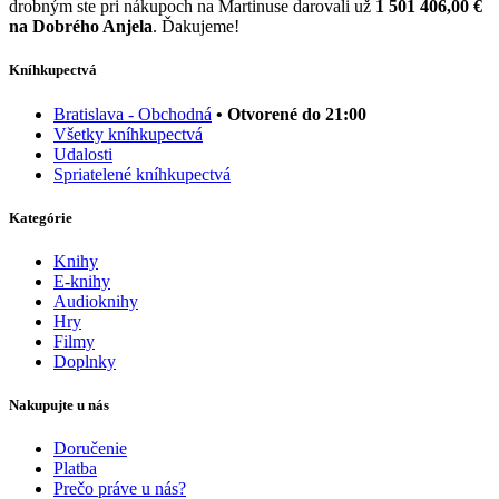
drobným ste pri nákupoch na Martinuse darovali už
1 501 406,00 €
na Dobrého Anjela
. Ďakujeme!
Kníhkupectvá
Bratislava - Obchodná
• Otvorené do 21:00
Všetky kníhkupectvá
Udalosti
Spriatelené kníhkupectvá
Kategórie
Knihy
E-knihy
Audioknihy
Hry
Filmy
Doplnky
Nakupujte u nás
Doručenie
Platba
Prečo práve u nás?