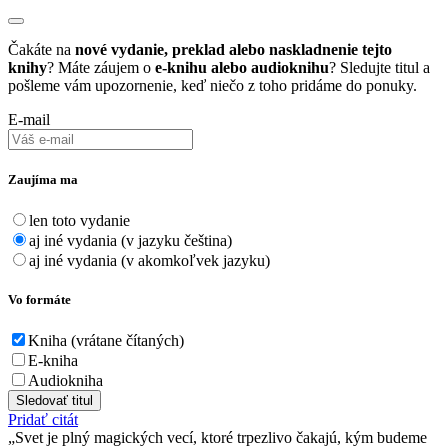
Čakáte na
nové vydanie, preklad alebo naskladnenie tejto
knihy
? Máte záujem o
e-knihu alebo audioknihu
? Sledujte titul a
pošleme vám upozornenie, keď niečo z toho pridáme do ponuky.
E-mail
Zaujíma ma
len toto vydanie
aj iné vydania (v jazyku čeština)
aj iné vydania (v akomkoľvek jazyku)
Vo formáte
Kniha (vrátane čítaných)
E-kniha
Audiokniha
Sledovať titul
Pridať citát
Svet je plný magických vecí, ktoré trpezlivo čakajú, kým budeme