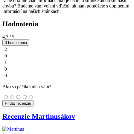
Máte o knihe viac informácií ako je na tejto stránke alebo ste našli
chybu? Budeme vám veľmi vďační, ak nám pomôžete s doplnením
informácií na našich stránkach.
Hodnotenia
4,3
/ 5
3 hodnotenia
2
0
1
0
0
Ako sa páčila kniha vám?
Pridať recenziu
Recenzie Martinusákov