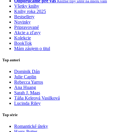
Odporúčame pre vás
Knižné tipy ušité na mieru vám
Všetky knihy
Knihy roka 2025
Bestsellery
Novinky
Pripravované
Akcie a zľavy
Kolekcie
BookTok
Mám záujem o titul
Top autori
Dominik Dán
Julie Caplin
Rebecca Yarros
Ana Huang
Sarah J. Maas
Táňa Keleová Vasilková
Lucinda Riley
Top série
Romantické úteky
Harry Potter