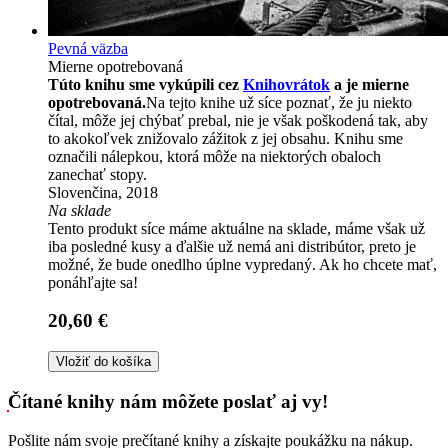
Pevná väzba
Mierne opotrebovaná
Túto knihu sme vykúpili cez
Knihovrátok
a je mierne
opotrebovaná.
Na tejto knihe už síce poznať, že ju niekto
čítal, môže jej chýbať prebal, nie je však poškodená tak, aby
to akokoľvek znižovalo zážitok z jej obsahu. Knihu sme
označili nálepkou, ktorá môže na niektorých obaloch
zanechať stopy.
Slovenčina, 2018
Na sklade
Tento produkt síce máme aktuálne na sklade, máme však už
iba posledné kusy a ďalšie už nemá ani distribútor, preto je
možné, že bude onedlho úplne vypredaný. Ak ho chcete mať,
ponáhľajte sa!
20,60 €
Vložiť do košíka
Čítané knihy nám môžete poslať aj vy!
Pošlite nám svoje prečítané knihy a získajte poukážku na nákup.