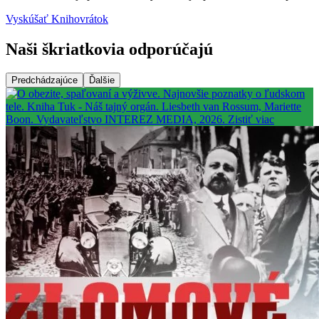
Vyskúšať Knihovrátok
Naši škriatkovia odporúčajú
Predchádzajúce
Ďalšie