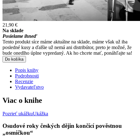
21,90 €
Na sklade
Posielame ihneď
Tento produkt síce máme aktuálne na sklade, máme však už iba
posledné kusy a ďalšie už nemá ani distribútor, preto je možné, že
bude onedlho úplne vypredaný. Ak ho chcete mať, ponáhľajte sa!
Do košíka
Popis knihy
Podrobnosti
Recenzie
Vydavateľstvo
Viac o knihe
Pozrieť ukážku
Ukážka
Osudové roky českých dějin končící pověstnou
„osmičkou“