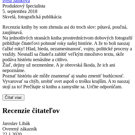
Iveta Janíková
Produktový špecialista
5. septembra 2018
Skvelá, fotografická publikácia
Recenziu knihy by som zhrnula asi do troch slov: pútavá, poučná,
zaujímavá.
Na jednotlivých stranách kniha prostredníctvom dobových fotografií
približuje čitateľovi pohnuté roky našej histórie. A že to boli naozaj
ťažké roky! Hlad, bieda, nezamestnanosť, vojny, politické procesy a
vraždy. Nesnaží sa čitateľa zahltiť veľkým množstvo textu, skôr
podáva históriu nenásilne a citlivo.
Žiaľ, dejiny už nezmeníme. A je obrovská škoda, že ich ani
nepoznáme.
Poznať históriu ale môže znamenať aj snahu zmeniť budúcnosť.
Vyvarovať sa chýb, urobiť svet aspoň o trošku krajším. A to naozaj
stojí za to! Prečítajte si knihu a zamyslite sa. Určite odporúčam.
Čítať viac
Recenzie čitateľov
Jaroslav Libák
Overený zákazník
22.1.2020