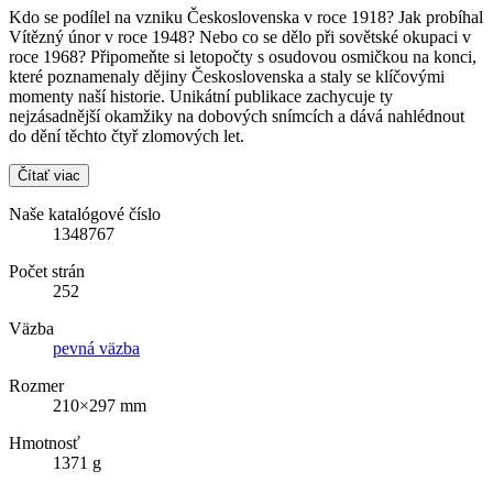
Kdo se podílel na vzniku Československa v roce 1918? Jak probíhal
Vítězný únor v roce 1948? Nebo co se dělo při sovětské okupaci v
roce 1968? Připomeňte si letopočty s osudovou osmičkou na konci,
které poznamenaly dějiny Československa a staly se klíčovými
momenty naší historie. Unikátní publikace zachycuje ty
nejzásadnější okamžiky na dobových snímcích a dává nahlédnout
do dění těchto čtyř zlomových let.
Čítať viac
Naše katalógové číslo
1348767
Počet strán
252
Väzba
pevná väzba
Rozmer
210×297 mm
Hmotnosť
1371 g