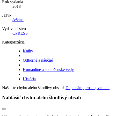
Rok vydania
2018
Jazyk
čeština
Vydavateľstvo
CPRESS
Kategorizácia
Knihy
Odborné a náučné
Humanitné a spoločenské vedy
História
Našli ste chybu alebo škodlivý obsah?
Dajte nám, prosím, vedieť!
Nahlásiť chybu alebo škodlivý obsah