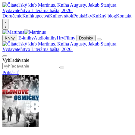
Doručenie
Kníhkupectvá
Knihovrátok
Poukážky
Knižný blog
Kontakt
E-knihy
Audioknihy
Hry
Filmy
Knihy
Doplnky
Vyhľadávanie
Prihlásiť