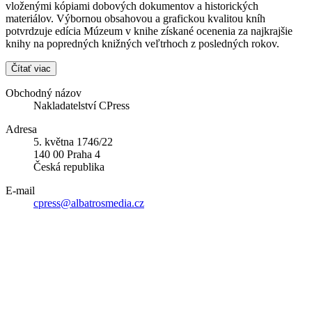
vloženými kópiami dobových dokumentov a historických
materiálov. Výbornou obsahovou a grafickou kvalitou kníh
potvrdzuje edícia Múzeum v knihe získané ocenenia za najkrajšie
knihy na popredných knižných veľtrhoch z posledných rokov.
Čítať viac
Obchodný názov
Nakladatelství CPress
Adresa
5. května 1746/22
140 00 Praha 4
Česká republika
E-mail
cpress@albatrosmedia.cz