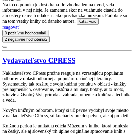
Na to co ponuka je dost draha. Je vhodna len na uvod, vela
informacii v nej nieje. Je zamerana skor na vtiahnutie citatela do
atmosfery danych udalosti - ako prechadzka muzeom. Podobne su
na tom vsetky knihy od daneho autora.
Čítať viac
reagovať
0 pozitívne hodnotenia
0
2 negatívne hodnotenia
2
Vydavateľstvo CPRESS
Nakladateľstvo CPress pružne reaguje na vzrastajúcu popularitu
odborov v oblasti odbornej a populárno-náučnej literatúry.
Systematicky tak rozširuje svoju knižnú ponuku v oblasti - knižky
pre najmenších, cestovanie, história a military, hobby, auto-moto,
zdravie a životný štýl, príroda a záhrada, umenie a kultúra a technika
a veda.
Novým knižným odborom, ktorý si už pevne vydobyl svoje miesto
v nakladateľstve CPress, sú kuchárky pre dospelých, ale aj pre deti.
Knižnou perlou je unikátna edícia Múzeum v knihe, ktorá priniesla
na český, ale aj slovenský trh úplne originálne spracovanie kníh s