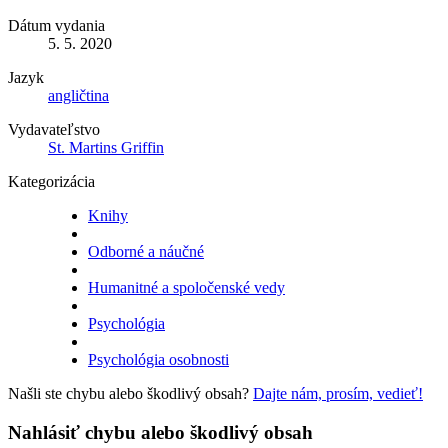
Dátum vydania
5. 5. 2020
Jazyk
angličtina
Vydavateľstvo
St. Martins Griffin
Kategorizácia
Knihy
Odborné a náučné
Humanitné a spoločenské vedy
Psychológia
Psychológia osobnosti
Našli ste chybu alebo škodlivý obsah?
Dajte nám, prosím, vedieť!
Nahlásiť chybu alebo škodlivý obsah