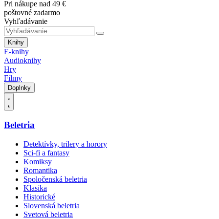
Pri nákupe nad 49 €
poštovné zadarmo
Vyhľadávanie
Knihy
E-knihy
Audioknihy
Hry
Filmy
Doplnky
Beletria
Detektívky, trilery a horory
Sci-fi a fantasy
Komiksy
Romantika
Spoločenská beletria
Klasika
Historické
Slovenská beletria
Svetová beletria