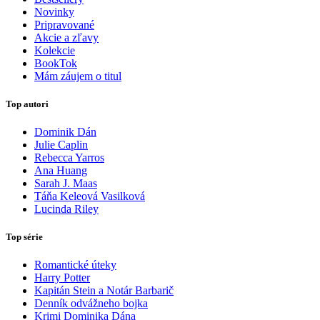
Novinky
Pripravované
Akcie a zľavy
Kolekcie
BookTok
Mám záujem o titul
Top autori
Dominik Dán
Julie Caplin
Rebecca Yarros
Ana Huang
Sarah J. Maas
Táňa Keleová Vasilková
Lucinda Riley
Top série
Romantické úteky
Harry Potter
Kapitán Stein a Notár Barbarič
Denník odvážneho bojka
Krimi Dominika Dána