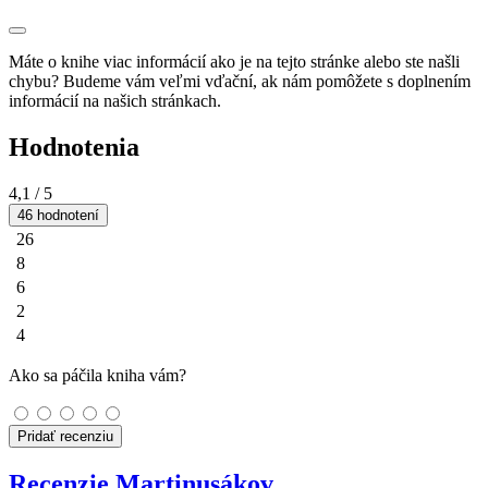
Máte o knihe viac informácií ako je na tejto stránke alebo ste našli
chybu? Budeme vám veľmi vďační, ak nám pomôžete s doplnením
informácií na našich stránkach.
Hodnotenia
4,1
/ 5
46 hodnotení
26
8
6
2
4
Ako sa páčila kniha vám?
Pridať recenziu
Recenzie Martinusákov