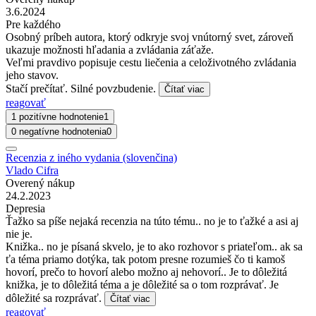
3.6.2024
Pre každého
Osobný príbeh autora, ktorý odkryje svoj vnútorný svet, zároveň
ukazuje možnosti hľadania a zvládania záťaže.
Veľmi pravdivo popisuje cestu liečenia a celoživotného zvládania
jeho stavov.
Stačí prečítať. Silné povzbudenie.
Čítať viac
reagovať
1 pozitívne hodnotenie
1
0 negatívne hodnotenia
0
Recenzia z iného vydania (slovenčina)
Vlado Cifra
Overený nákup
24.2.2023
Depresia
Ťažko sa píše nejaká recenzia na túto tému.. no je to ťažké a asi aj
nie je.
Knižka.. no je písaná skvelo, je to ako rozhovor s priateľom.. ak sa
ťa téma priamo dotýka, tak potom presne rozumieš čo ti kamoš
hovorí, prečo to hovorí alebo možno aj nehovorí.. Je to dôležitá
knižka, je to dôležitá téma a je dôležité sa o tom rozprávať. Je
dôležité sa rozprávať.
Čítať viac
reagovať