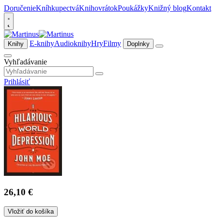
Doručenie
Kníhkupectvá
Knihovrátok
Poukážky
Knižný blog
Kontakt
E-knihy
Audioknihy
Hry
Filmy
Knihy
Doplnky
Vyhľadávanie
Prihlásiť
26,10 €
Vložiť do košíka