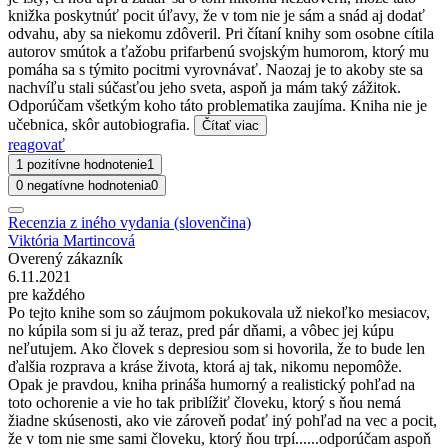
knižka poskytnúť pocit úľavy, že v tom nie je sám a snád aj dodať
odvahu, aby sa niekomu zdôveril. Pri čítaní knihy som osobne cítila
autorov smútok a ťažobu prifarbenú svojským humorom, ktorý mu
pomáha sa s týmito pocitmi vyrovnávať. Naozaj je to akoby ste sa
nachvíľu stali súčasťou jeho sveta, aspoň ja mám taký zážitok.
Odporúčam všetkým koho táto problematika zaujíma. Kniha nie je
učebnica, skôr autobiografia.
Čítať viac
reagovať
1 pozitívne hodnotenie
1
0 negatívne hodnotenia
0
Recenzia z iného vydania (slovenčina)
Viktória Martincová
Overený zákazník
6.11.2021
pre každého
Po tejto knihe som so záujmom pokukovala už niekoľko mesiacov,
no kúpila som si ju až teraz, pred pár dňami, a vôbec jej kúpu
neľutujem. Ako človek s depresiou som si hovorila, že to bude len
ďalšia rozprava a kráse života, ktorá aj tak, nikomu nepomôže.
Opak je pravdou, kniha prináša humorný a realistický pohľad na
toto ochorenie a vie ho tak priblížiť človeku, ktorý s ňou nemá
žiadne skúsenosti, ako vie zároveň podať iný pohľad na vec a pocit,
že v tom nie sme sami človeku, ktorý ňou trpí......odporúčam aspoň