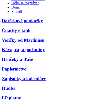
Učím sa rozprávať
Duna
Smradi
Darčekové poukážky
Čítačky e-kníh
Vecičky od Martinusu
Káva, čaj a pochutiny
Hrnčeky a fľaše
Papiernictvo
Zápisníky a kalendáre
Hudba
LP platne