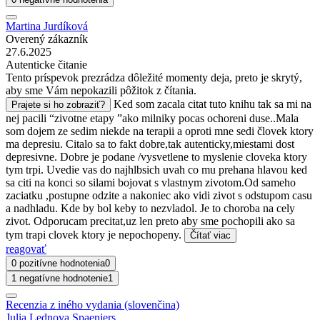
Martina Jurdíková
Overený zákazník
27.6.2025
Autenticke čitanie
Tento príspevok prezrádza dôležité momenty deja, preto je skrytý,
aby sme Vám nepokazili pôžitok z čítania.
Ked som zacala citat tuto knihu tak sa mi na
Prajete si ho zobraziť?
nej pacili “zivotne etapy ”ako milniky pocas ochoreni duse..Mala
som dojem ze sedim niekde na terapii a oproti mne sedi človek ktory
ma depresiu. Citalo sa to fakt dobre,tak autenticky,miestami dost
depresivne. Dobre je podane /vysvetlene to myslenie cloveka ktory
tym trpi. Uvedie vas do najhlbsich uvah co mu prehana hlavou ked
sa citi na konci so silami bojovat s vlastnym zivotom.Od sameho
zaciatku ,postupne odzite a nakoniec ako vidi zivot s odstupom casu
a nadhladu. Kde by bol keby to nezvladol. Je to choroba na cely
zivot. Odporucam precitat,uz len preto aby sme pochopili ako sa
tym trapi clovek ktory je nepochopeny.
Čítať viac
reagovať
0 pozitívne hodnotenia
0
1 negatívne hodnotenie
1
Recenzia z iného vydania (slovenčina)
Julia Lednova Spaenjers