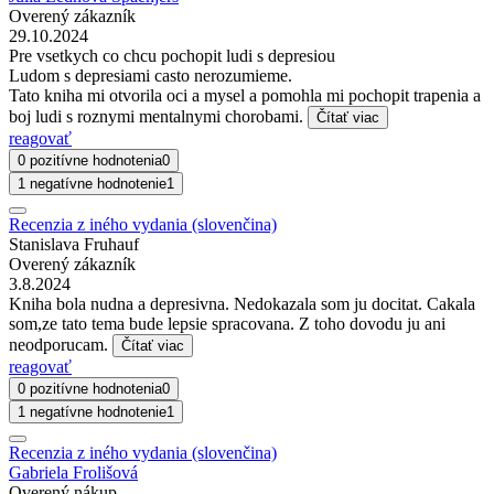
Overený zákazník
29.10.2024
Pre vsetkych co chcu pochopit ludi s depresiou
Ludom s depresiami casto nerozumieme.
Tato kniha mi otvorila oci a mysel a pomohla mi pochopit trapenia a
boj ludi s roznymi mentalnymi chorobami.
Čítať viac
reagovať
0 pozitívne hodnotenia
0
1 negatívne hodnotenie
1
Recenzia z iného vydania (slovenčina)
Stanislava Fruhauf
Overený zákazník
3.8.2024
Kniha bola nudna a depresivna. Nedokazala som ju docitat. Cakala
som,ze tato tema bude lepsie spracovana. Z toho dovodu ju ani
neodporucam.
Čítať viac
reagovať
0 pozitívne hodnotenia
0
1 negatívne hodnotenie
1
Recenzia z iného vydania (slovenčina)
Gabriela Frolišová
Overený nákup