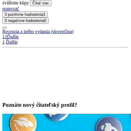
zváženie kúpy
Čítať viac
reagovať
3 pozitívne hodnotenia
3
0 negatívne hodnotenia
0
Recenzia z iného vydania (slovenčina)
1
2
Ďalšie
1
Ďalšie
Poznáte nový čitateľský profil?