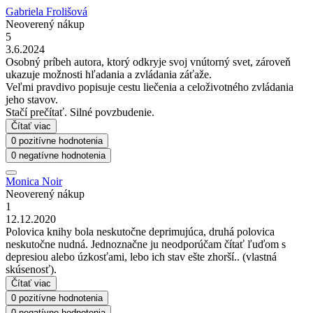
Gabriela Frolišová
Neoverený nákup
5
3.6.2024
Osobný príbeh autora, ktorý odkryje svoj vnútorný svet, zároveň
ukazuje možnosti hľadania a zvládania záťaže.
Veľmi pravdivo popisuje cestu liečenia a celoživotného zvládania
jeho stavov.
Stačí prečítať. Silné povzbudenie.
Čítať viac
0 pozitívne hodnotenia
0 negatívne hodnotenia
Monica Noir
Neoverený nákup
1
12.12.2020
Polovica knihy bola neskutočne deprimujúca, druhá polovica
neskutočne nudná. Jednoznačne ju neodporúčam čítať ľuďom s
depresiou alebo úzkosťami, lebo ich stav ešte zhorší.. (vlastná
skúsenosť).
Čítať viac
0 pozitívne hodnotenia
0 negatívne hodnotenia