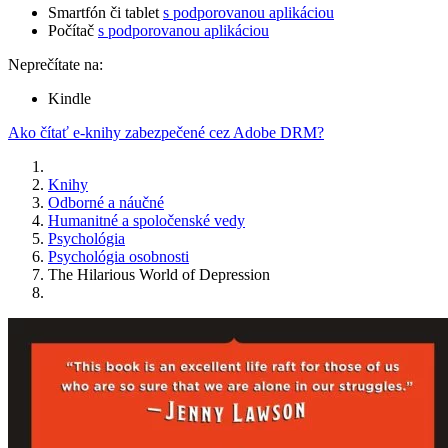
Smartfón či tablet
s podporovanou aplikáciou
Počítač
s podporovanou aplikáciou
Neprečítate na:
Kindle
Ako čítať e-knihy zabezpečené cez Adobe DRM?
Knihy
Odborné a náučné
Humanitné a spoločenské vedy
Psychológia
Psychológia osobnosti
The Hilarious World of Depression