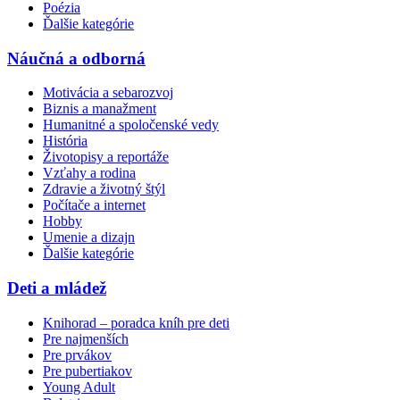
Poézia
Ďalšie kategórie
Náučná a odborná
Motivácia a sebarozvoj
Biznis a manažment
Humanitné a spoločenské vedy
História
Životopisy a reportáže
Vzťahy a rodina
Zdravie a životný štýl
Počítače a internet
Hobby
Umenie a dizajn
Ďalšie kategórie
Deti a mládež
Knihorad – poradca kníh pre deti
Pre najmenších
Pre prvákov
Pre pubertiakov
Young Adult