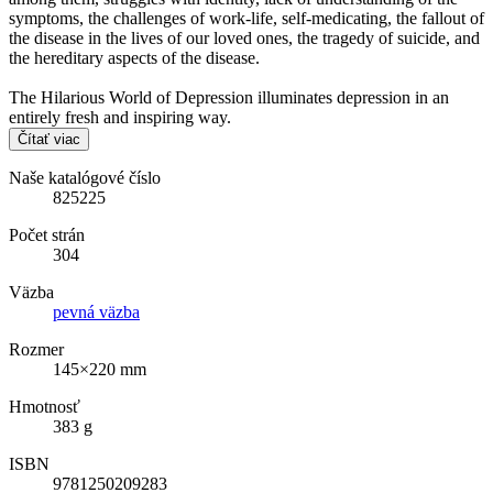
symptoms, the challenges of work-life, self-medicating, the fallout of
the disease in the lives of our loved ones, the tragedy of suicide, and
the hereditary aspects of the disease.
The Hilarious World of Depression illuminates depression in an
entirely fresh and inspiring way.
Čítať viac
Naše katalógové číslo
825225
Počet strán
304
Väzba
pevná väzba
Rozmer
145×220 mm
Hmotnosť
383 g
ISBN
9781250209283