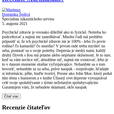
Dominika Šedivá
Špecialista zákazníckeho servisu
5. augusta 2021
Psychické zdravie je rovnako dôležité ako to fyzické. Netreba ho
podceňovať a najmä nie zanedbávať. Mnoho ľudí má problém
pripustiť si, že ich psychické zdravie nie je 100% - lebo čo povie
rodina? čo kamaráti? čo susedia? V prvom rade treba myslieť na
seba, postarať sa o svoje potreby. Depresia je medzi nami, každý
druhý človek s ňou má priame alebo nepriame skúsenosti. Je to stav,
keď sa vám nechce nič, absolútne nič, najmä nie existovať, lebo je
to v danom momente strašne vyčerpávajúce. Nehanbite sa o tom
hovoriť, nehanbite sa za seba, práve naopak - rozprávajte, hľadajte
si informácie, píšte, buďte tvoriví. Presne ako John Moe, ktorý poňal
túto tému s humorom a v knihe Úžasný svet depresie vyrozprával
celé svoje spolubývanie s týmto neželaným spolubyvajúcim.
Garantujem vám, že nebudete sklamaní, skôr naopak
Čítať viac
Recenzie čitateľov