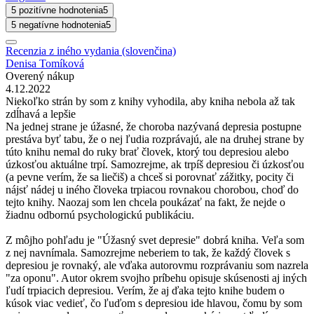
5 pozitívne hodnotenia
5
5 negatívne hodnotenia
5
Recenzia z iného vydania (slovenčina)
Denisa Tomíková
Overený nákup
4.12.2022
Niekoľko strán by som z knihy vyhodila, aby kniha nebola až tak
zdĺhavá a lepšie
Na jednej strane je úžasné, že choroba nazývaná depresia postupne
prestáva byť tabu, že o nej ľudia rozprávajú, ale na druhej strane by
túto knihu nemal do ruky brať človek, ktorý tou depresiou alebo
úzkosťou aktuálne trpí. Samozrejme, ak trpíš depresiou či úzkosťou
(a pevne verím, že sa liečiš) a chceš si porovnať zážitky, pocity či
nájsť nádej u iného človeka trpiacou rovnakou chorobou, choď do
tejto knihy. Naozaj som len chcela poukázať na fakt, že nejde o
žiadnu odbornú psychologickú publikáciu.
Z môjho pohľadu je "Úžasný svet depresie" dobrá kniha. Veľa som
z nej navnímala. Samozrejme neberiem to tak, že každý človek s
depresiou je rovnaký, ale vďaka autorovmu rozprávaniu som nazrela
"za oponu". Autor okrem svojho príbehu opisuje skúsenosti aj iných
ľudí trpiacich depresiou. Verím, že aj ďaka tejto knihe budem o
kúsok viac vedieť, čo ľuďom s depresiou ide hlavou, čomu by som