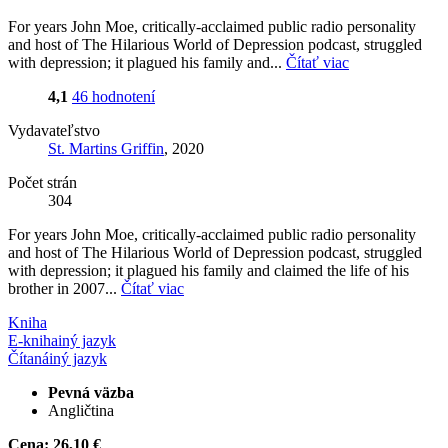
For years John Moe, critically-acclaimed public radio personality
and host of The Hilarious World of Depression podcast, struggled
with depression; it plagued his family and...
Čítať viac
4,1
46 hodnotení
Vydavateľstvo
St. Martins Griffin
, 2020
Počet strán
304
For years John Moe, critically-acclaimed public radio personality
and host of The Hilarious World of Depression podcast, struggled
with depression; it plagued his family and claimed the life of his
brother in 2007...
Čítať viac
Kniha
E-kniha
iný jazyk
Čítaná
iný jazyk
Pevná väzba
Angličtina
Cena:
26,10 €