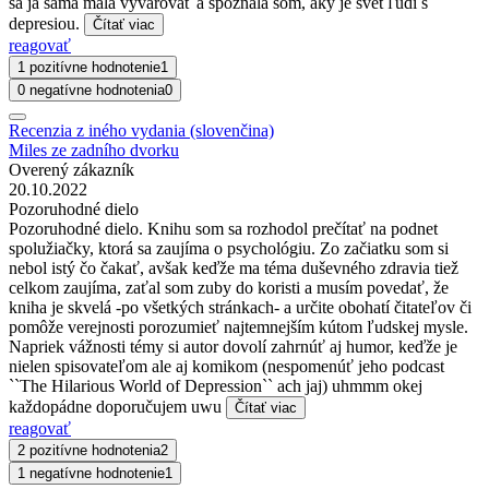
sa ja sama mala vyvarovať a spoznala som, aký je svet ľudí s
depresiou.
Čítať viac
reagovať
1 pozitívne hodnotenie
1
0 negatívne hodnotenia
0
Recenzia z iného vydania (slovenčina)
Miles ze zadního dvorku
Overený zákazník
20.10.2022
Pozoruhodné dielo
Pozoruhodné dielo. Knihu som sa rozhodol prečítať na podnet
spolužiačky, ktorá sa zaujíma o psychológiu. Zo začiatku som si
nebol istý čo čakať, avšak keďže ma téma duševného zdravia tiež
celkom zaujíma, zaťal som zuby do koristi a musím povedať, že
kniha je skvelá -po všetkých stránkach- a určite obohatí čitateľov či
pomôže verejnosti porozumieť najtemnejším kútom ľudskej mysle.
Napriek vážnosti témy si autor dovolí zahrnúť aj humor, keďže je
nielen spisovateľom ale aj komikom (nespomenúť jeho podcast
``The Hilarious World of Depression`` ach jaj) uhmmm okej
každopádne doporučujem uwu
Čítať viac
reagovať
2 pozitívne hodnotenia
2
1 negatívne hodnotenie
1