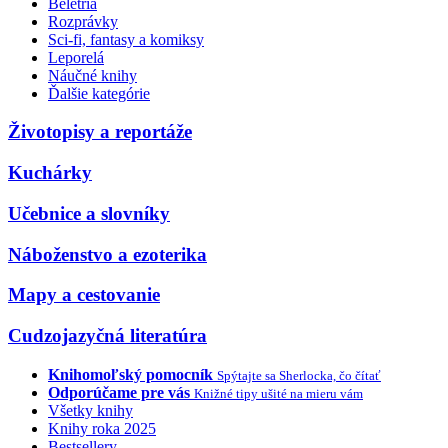
Beletria
Rozprávky
Sci-fi, fantasy a komiksy
Leporelá
Náučné knihy
Ďalšie kategórie
Životopisy a reportáže
Kuchárky
Učebnice a slovníky
Náboženstvo a ezoterika
Mapy a cestovanie
Cudzojazyčná literatúra
Knihomoľský pomocník
Spýtajte sa Sherlocka, čo čítať
Odporúčame pre vás
Knižné tipy ušité na mieru vám
Všetky knihy
Knihy roka 2025
Bestsellery