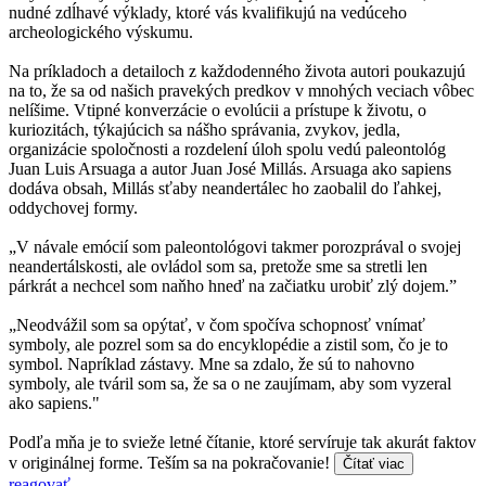
nudné zdĺhavé výklady, ktoré vás kvalifikujú na vedúceho
archeologického výskumu.
Na príkladoch a detailoch z každodenného života autori poukazujú
na to, že sa od našich pravekých predkov v mnohých veciach vôbec
nelíšime. Vtipné konverzácie o evolúcii a prístupe k životu, o
kuriozitách, týkajúcich sa nášho správania, zvykov, jedla,
organizácie spoločnosti a rozdelení úloh spolu vedú paleontológ
Juan Luis Arsuaga a autor Juan José Millás. Arsuaga ako sapiens
dodáva obsah, Millás sťaby neandertálec ho zaobalil do ľahkej,
oddychovej formy.
„V návale emócií som paleontológovi takmer porozprával o svojej
neandertálskosti, ale ovládol som sa, pretože sme sa stretli len
párkrát a nechcel som naňho hneď na začiatku urobiť zlý dojem.”
„Neodvážil som sa opýtať, v čom spočíva schopnosť vnímať
symboly, ale pozrel som sa do encyklopédie a zistil som, čo je to
symbol. Napríklad zástavy. Mne sa zdalo, že sú to nahovno
symboly, ale tváril som sa, že sa o ne zaujímam, aby som vyzeral
ako sapiens."
Podľa mňa je to svieže letné čítanie, ktoré servíruje tak akurát faktov
v originálnej forme. Teším sa na pokračovanie!
Čítať viac
reagovať