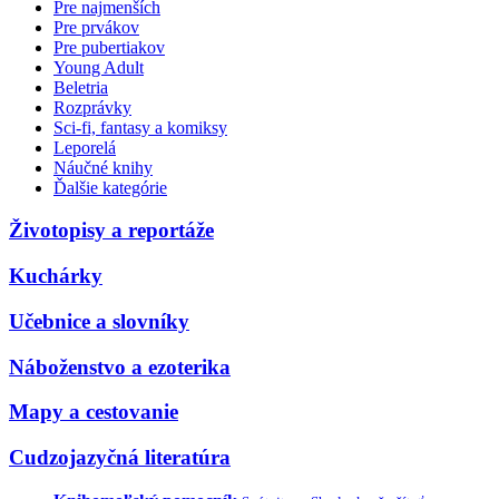
Pre najmenších
Pre prvákov
Pre pubertiakov
Young Adult
Beletria
Rozprávky
Sci-fi, fantasy a komiksy
Leporelá
Náučné knihy
Ďalšie kategórie
Životopisy a reportáže
Kuchárky
Učebnice a slovníky
Náboženstvo a ezoterika
Mapy a cestovanie
Cudzojazyčná literatúra