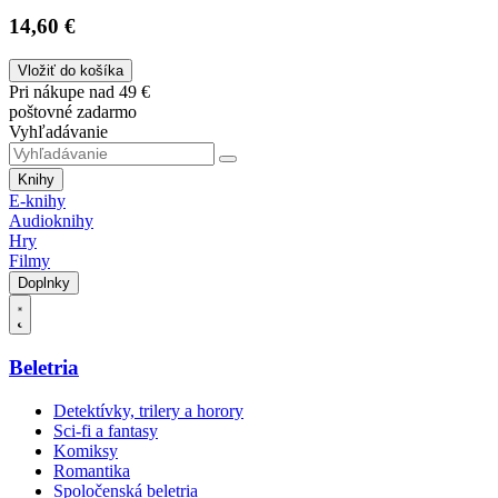
14,60 €
Vložiť do košíka
Pri nákupe nad 49 €
poštovné zadarmo
Vyhľadávanie
Knihy
E-knihy
Audioknihy
Hry
Filmy
Doplnky
Beletria
Detektívky, trilery a horory
Sci-fi a fantasy
Komiksy
Romantika
Spoločenská beletria