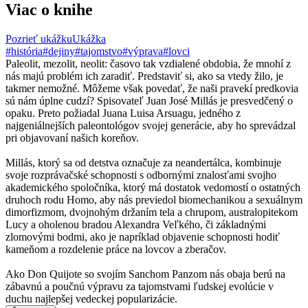
Viac o knihe
Pozrieť ukážku
Ukážka
#história
#dejiny
#tajomstvo
#výprava
#lovci
Paleolit, mezolit, neolit: časovo tak vzdialené obdobia, že mnohí z
nás majú problém ich zaradiť. Predstaviť si, ako sa vtedy žilo, je
takmer nemožné. Môžeme však povedať, že naši pravekí predkovia
sú nám úplne cudzí? Spisovateľ Juan José Millás je presvedčený o
opaku. Preto požiadal Juana Luisa Arsuagu, jedného z
najgeniálnejších paleontológov svojej generácie, aby ho sprevádzal
pri objavovaní našich koreňov.
Millás, ktorý sa od detstva označuje za neandertálca, kombinuje
svoje rozprávačské schopnosti s odbornými znalosťami svojho
akademického spoločníka, ktorý má dostatok vedomostí o ostatných
druhoch rodu Homo, aby nás previedol biomechanikou a sexuálnym
dimorfizmom, dvojnohým držaním tela a chrupom, australopitekom
Lucy a oholenou bradou Alexandra Veľkého, či základnými
zlomovými bodmi, ako je napríklad objavenie schopnosti hodiť
kameňom a rozdelenie práce na lovcov a zberačov.
Ako Don Quijote so svojím Sanchom Panzom nás obaja berú na
zábavnú a poučnú výpravu za tajomstvami ľudskej evolúcie v
duchu najlepšej vedeckej popularizácie.