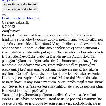
2 pozitívne hodnotenia
2
0 negatívne hodnotenia
0
Beáta Kiselová Bileková
Overený zákazník
8.7.2022
Zaujímavosť
Premýšľali ste už nad tým, prečo máme predozadne sploštený
hrudník a štvornohé živočíchy zboku, prečo máme vyčnievajúci nos
a prečo vieme hádzať kameňom? V tejto knihe sa to dozviete a ešte
omnoho viac. Ja som sa cítila ako na výkladovej ceste s autormi -
spisovateľom a paleoantropológom. Na príkladoch z bežného života
je vysvetlená evolúcia, alebo sa Darwin mýlil? Autori skvelým
pútavým štýlom a suchým sarkastickým humorom poukazujú na
množstvo spoločných znakov, ktoré máme s našimi pravekými
predkami. I keď sme značne odlišní, možno ale nie až tak, ako si
myslíme. Čo keď taký australopitekus Lucy je niečo ako sesternica
Homo sapiens sapiens? Alebo sestra? Možno dokážeme dosiahnuť
nesmrteľnosť. A aby som nezabudla. Viete, prečo majú Aziati šikmé
oči? Súvisí to s príťažlivosťou a sexualitou, ale viac už neprezradím.
Budete si to musieť prečítať :)
Táto kniha je výborným počinom z edície Civilizácia. Je veľmi
svieža a istá dávka odbornosti, ktorú nesie, je podaná zrozumiteľne.
Je síce pravda, že ja osobne by som prijala viac podrobností, ale je