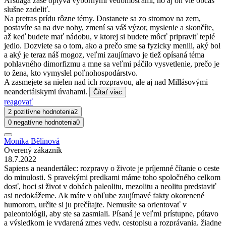
Arsuaga zase oplýva výbornými vedomosťami, no aj on vie občas
slušne zadeliť.
Na pretras prídu rôzne témy. Dostanete sa zo stromov na zem,
postavíte sa na dve nohy, zmení sa váš výzor, myslenie a skončíte,
až keď budete mať nádobu, v ktorej si budete môcť pripraviť teplé
jedlo. Dozviete sa o tom, ako a prečo sme sa fyzicky menili, aký bol
a aký je teraz náš mogoz, veľmi zaujímavo je tiež opísaná téma
pohlavného dimorfizmu a mne sa veľmi páčilo vysvetlenie, prečo je
to žena, kto vymyslel poľnohospodárstvo.
A zasmejete sa nielen nad ich rozpravou, ale aj nad Millásovými
neandertálskymi úvahami.
Čítať viac
reagovať
2 pozitívne hodnotenia
2
0 negatívne hodnotenia
0
Monika Bělinová
Overený zákazník
18.7.2022
Sapiens a neandertálec: rozpravy o živote je príjemné čítanie o ceste
do minulosti. S pravekými predkami máme toho spoločného celkom
dosť, hoci si život v dobách paleolitu, mezolitu a neolitu predstaviť
asi nedokážeme. Ak máte v obľube zaujímavé fakty okorenené
humorom, určite si ju prečítajte. Nemusíte sa orientovať v
paleontológii, aby ste sa zasmiali. Písaná je veľmi prístupne, pútavo
a výsledkom je vydarená zmes vedy, cestopisu a rozprávania, žiadne