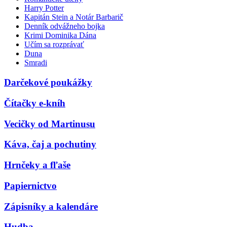
Harry Potter
Kapitán Stein a Notár Barbarič
Denník odvážneho bojka
Krimi Dominika Dána
Učím sa rozprávať
Duna
Smradi
Darčekové poukážky
Čítačky e-kníh
Vecičky od Martinusu
Káva, čaj a pochutiny
Hrnčeky a fľaše
Papiernictvo
Zápisníky a kalendáre
Hudba