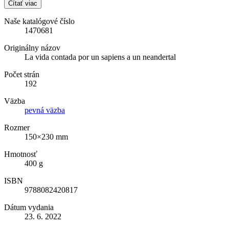
Čítať viac
Naše katalógové číslo
1470681
Originálny názov
La vida contada por un sapiens a un neandertal
Počet strán
192
Väzba
pevná väzba
Rozmer
150×230 mm
Hmotnosť
400 g
ISBN
9788082420817
Dátum vydania
23. 6. 2022