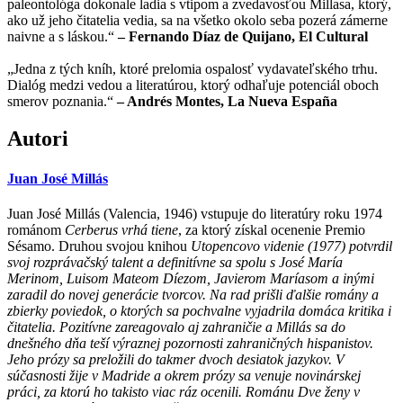
paleontológa dokonale ladia s vtipom a zvedavosťou Millasa, ktorý,
ako už jeho čitatelia vedia, sa na všetko okolo seba pozerá zámerne
naivne a s láskou.“
– Fernando Díaz de Quijano, El Cultural
„Jedna z tých kníh, ktoré prelomia ospalosť vydavateľského trhu.
Dialóg medzi vedou a literatúrou, ktorý odhaľuje potenciál oboch
smerov poznania.“
– Andrés Montes, La Nueva España
Autori
Juan José Millás
Juan José Millás (Valencia, 1946) vstupuje do literatúry roku 1974
románom
Cerberus vrhá tiene
, za ktorý získal ocenenie Premio
Sésamo. Druhou svojou knihou
Utopencovo videnie (1977) potvrdil
svoj rozprávačský talent a definitívne sa spolu s José María
Merinom, Luisom Mateom Díezom, Javierom Maríasom a inými
zaradil do novej generácie tvorcov. Na rad prišli ďalšie romány a
zbierky poviedok, o ktorých sa pochvalne vyjadrila domáca kritika i
čitatelia. Pozitívne zareagovalo aj zahraničie a Millás sa do
dnešného dňa teší výraznej pozornosti zahraničných hispanistov.
Jeho prózy sa preložili do takmer dvoch desiatok jazykov. V
súčasnosti žije v Madride a okrem prózy sa venuje novinárskej
práci, za ktorú ho takisto viac ráz ocenili. Románu
Dve ženy v