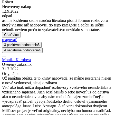
Róbert
Neoverený nákup
12.9.2022
odpad
asi nie každému sadne náučná literatúra písaná formou rozhovoru
ktorý vlastne nič nedopovie. do tejto kategórie a edícii sa určite
nehodí. neviem prečo to vydavateľstvo nevidalo samostatne.
Čítať viac
reagovať
3 pozitívne hodnotenia
3
4 negatívne hodnotenia
4
Monika Karolová
Overený zákazník
31.7.2022
Originálne
Už parádna obálka tejto knihy napovedá, že máme postarané nielen
o nové vedomosti, ale aj o zábavu.
Veď ako inak môžu dopadnúť rozhovory zvedavého neandertálca a
vzdelaného sapiensa. Juan José Millás o sebe hovorí už od detstva
ako o neandertálecovi a aby nám mohol čo najzrozumiteľnejšie
vyrozprávať príbeh vývoja ľudského druhu, oslovil významného
antropológa Juana Luisa Arsuagu. A sú veru dokonalou dvojicou.
Millásov prejav je veľmi originálny, nechýba mu humor a nadhľad.