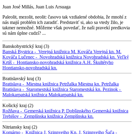
Juan José Millás, Juan Luis Arsuaga
Paleolit, mezolit, neolit: časovo tak vzdialené obdobia, že mnohí z
nás majú problém ich zaradiť. Predstaviť si, ako sa vtedy žilo, je
takmer nemožné. Môžeme však povedať, že naši pravekí predkovia
sú nám úplne cudzí? ...
Banskobystrický kraj (3)
Banská Bystrica -
Verejná knižnica M. Kováča
Verejná kn. M.
Kováča
Lučenec -
Novohradská knižnica
Novohradská kn.
Veľký
Krtíš -
Hontiansko-novohradská knižnica A.H. Škultétyho
Hontiansko-novohradská kn.
Bratislavský kraj (3)
Bratislava -
Miestna knižnica Petržalka
Miestna kn. Petržalka
Bratislava -
Staromestská knižnica
Staromestská kn.
Pezinok -
Malokarpatská knižnica
Malokarpatská kn.
Košický kraj (2)
Rožňava -
Gemerská knižnica P. Dobšinského
Gemerská knižnica
Trebišov -
Zemplínska knižnica
Zemplínska kn.
Nitriansky kraj (2)
Komárno -
Knižnica J. Szinnyeiho
Kn. J. Szinnyeiho
Šaľa -