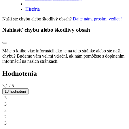
História
Našli ste chybu alebo škodlivý obsah?
Dajte nám, prosím, vedieť!
Nahlásiť chybu alebo škodlivý obsah
Máte o knihe viac informácií ako je na tejto stránke alebo ste našli
chybu? Budeme vám veľmi vďační, ak nám pomôžete s doplnením
informácií na našich stránkach.
Hodnotenia
3,1
/ 5
13 hodnotení
3
3
2
2
3