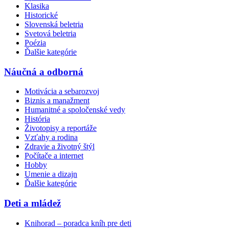
Klasika
Historické
Slovenská beletria
Svetová beletria
Poézia
Ďalšie kategórie
Náučná a odborná
Motivácia a sebarozvoj
Biznis a manažment
Humanitné a spoločenské vedy
História
Životopisy a reportáže
Vzťahy a rodina
Zdravie a životný štýl
Počítače a internet
Hobby
Umenie a dizajn
Ďalšie kategórie
Deti a mládež
Knihorad – poradca kníh pre deti