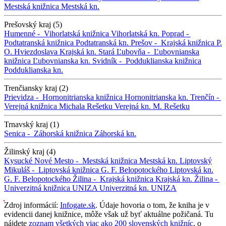
Mestská knižnica
Mestská kn.
Prešovský kraj (5)
Humenné -
Vihorlatská knižnica
Vihorlatská kn.
Poprad -
Podtatranská knižnica
Podtatranská kn.
Prešov -
Krajská knižnica P.
O. Hviezdoslava
Krajská kn.
Stará Ľubovňa -
Ľubovnianska
knižnica
Ľubovnianska kn.
Svidník -
Podduklianska knižnica
Podduklianska kn.
Trenčiansky kraj (2)
Prievidza -
Hornonitrianska knižnica
Hornonitrianska kn.
Trenčín -
Verejná knižnica Michala Rešetku
Verejná kn. M. Rešetku
Trnavský kraj (1)
Senica -
Záhorská knižnica
Záhorská kn.
Žilinský kraj (4)
Kysucké Nové Mesto -
Mestská knižnica
Mestská kn.
Liptovský
Mikuláš -
Liptovská knižnica G. F. Belopotockého
Liptovská kn.
G. F. Belopotockého
Žilina -
Krajská knižnica
Krajská kn.
Žilina -
Univerzitná knižnica UNIZA
Univerzitná kn. UNIZA
Zdroj informácií:
Infogate.sk
. Údaje hovoria o tom, že kniha je v
evidencii danej knižnice, môže však už byť aktuálne požičaná. Tu
nájdete
zoznam všetkých viac ako 200 slovenských knižníc
, o