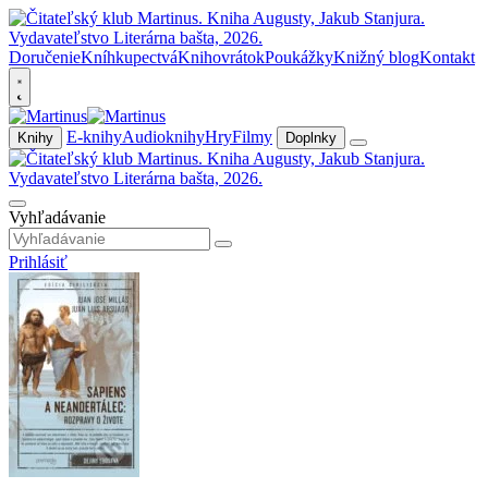
Doručenie
Kníhkupectvá
Knihovrátok
Poukážky
Knižný blog
Kontakt
E-knihy
Audioknihy
Hry
Filmy
Knihy
Doplnky
Vyhľadávanie
Prihlásiť