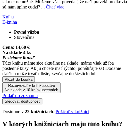
takmer nemožné. Môžeme však povedať, že naši pravekí predkovia
sú nám úplne cudzí? ...
Čítať viac
Kniha
E-kniha
Pevná väzba
Slovenčina
Cena:
14,60 €
Na sklade 4 ks
Posielame ihneď
Túto knihu máme síce aktuálne na sklade, máme však už iba
posledné kusy. Ak ju chcete mať rýchlo, ponáhľajte sa! Dodanie
ďalších môže trvať dlhšie, zvyčajne do šiestich dní.
Vložiť do košíka
Rezervovať v kníhkupectve
Na sklade v 10 kníhkupectvách
Pridať do zoznamu
Sledovať dostupnosť
Dostupné v
22 knižniciach
.
Požičať v knižnici
V ktorých knižniciach majú túto knihu?