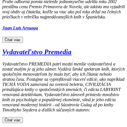
Prahe
odborná porota nielenže jednomyseľne udelila roku 2002
prestížnu cenu Premio Primavera de Novela, ale takisto mu vyjadrili
svoj obdiv aj čitatelia, keďže sa viac ako pol roka držal na čelných
priečkach v rebríčku najpredávanejších kníh v Španielsku.
Juan Luis Arsuaga
Čítať viac
Vydavateľstvo Premedia
Vydavateľstvo PREMEDIA patrí medzi menšie vydavateľstvá a
zostať malým je aj jeho zámer. Vydáva široké spektrum kníh, ktorých
spoločným menovateľom by malo byť, aby ich čítanie nebolo
stratou času. Postupne sa vyprofilovali viaceré edície, ako napríklad
TICHÁ VODA zameraná na svetovú beletriu, CIVILIZÁCIA
prinášajúca knihy o spoločenských zmenách, či edícia LABYRINT
venovaná detektívkam. Vydavateľstvo zároveň prinieslo množstvo
kníh zo psychológie a populárnej ekonómie, silná je jeho edícia
venovaná modernej histórii - od Súostrovia Gulag až po knihy
Timothyho Snydera a ďalších súčasných autorov.
Čítať viac