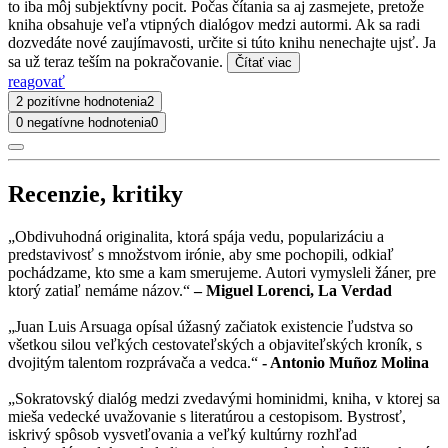
to iba môj subjektívny pocit. Počas čítania sa aj zasmejete, pretože
kniha obsahuje veľa vtipných dialógov medzi autormi. Ak sa radi
dozvedáte nové zaujímavosti, určite si túto knihu nenechajte ujsť. Ja
sa už teraz teším na pokračovanie.
Čítať viac
reagovať
2 pozitívne hodnotenia
2
0 negatívne hodnotenia
0
Recenzie, kritiky
„Obdivuhodná originalita, ktorá spája vedu, popularizáciu a
predstavivosť s množstvom irónie, aby sme pochopili, odkiaľ
pochádzame, kto sme a kam smerujeme. Autori vymysleli žáner, pre
ktorý zatiaľ nemáme názov.“
– Miguel Lorenci, La Verdad
„Juan Luis Arsuaga opísal úžasný začiatok existencie ľudstva so
všetkou silou veľkých cestovateľských a objaviteľských kroník, s
dvojitým talentom rozprávača a vedca.“
- Antonio Muñoz Molina
„Sokratovský dialóg medzi zvedavými hominidmi, kniha, v ktorej sa
mieša vedecké uvažovanie s literatúrou a cestopisom. Bystrosť,
iskrivý spôsob vysvetľovania a veľký kultúrny rozhľad