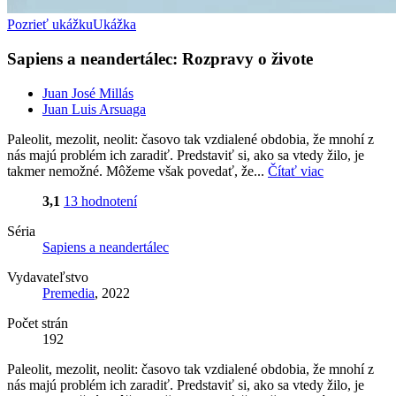
Pozrieť ukážku
Ukážka
Sapiens a neandertálec: Rozpravy o živote
Juan José Millás
Juan Luis Arsuaga
Paleolit, mezolit, neolit: časovo tak vzdialené obdobia, že mnohí z
nás majú problém ich zaradiť. Predstaviť si, ako sa vtedy žilo, je
takmer nemožné. Môžeme však povedať, že...
Čítať viac
3,1
13 hodnotení
Séria
Sapiens a neandertálec
Vydavateľstvo
Premedia
, 2022
Počet strán
192
Paleolit, mezolit, neolit: časovo tak vzdialené obdobia, že mnohí z
nás majú problém ich zaradiť. Predstaviť si, ako sa vtedy žilo, je