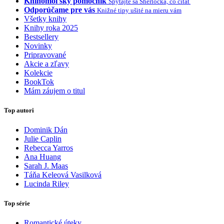
Knihomoľský pomocník
Spýtajte sa Sherlocka, čo čítať
Odporúčame pre vás
Knižné tipy ušité na mieru vám
Všetky knihy
Knihy roka 2025
Bestsellery
Novinky
Pripravované
Akcie a zľavy
Kolekcie
BookTok
Mám záujem o titul
Top autori
Dominik Dán
Julie Caplin
Rebecca Yarros
Ana Huang
Sarah J. Maas
Táňa Keleová Vasilková
Lucinda Riley
Top série
Romantické úteky