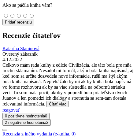
Ako sa páčila kniha vám?
Pridať recenziu
Recenzie čitateľov
Katarína Slaninová
Overený zákazník
4.12.2022
Celkovo mám rada knihy z edície Civilizácia, ale táto bola pre mňa
trochu sklamaním. Nesadol mi formát, akým bola kniha napísaná, aj
keď som sa určite dozvedela nové informácie, rušil ma štýl akým
bola kniha napísaná. Neprekážalo by mi ak by kniha bola napísaná
vo forme rozhovoru ak by sa viac sústredila na odbornú stránku
veci. Tu som mala pocit, akoby v popredí bolo priateľstvo dvoch
Juanov a len pomedzi ich dialógy a stretnutia sa sem-tam dostala
relevantná informácia.
Čítať viac
reagovať
0 pozitívne hodnotenia
0
2 negatívne hodnotenia
2
Recenzia z iného vydania (e-kniha, 0)