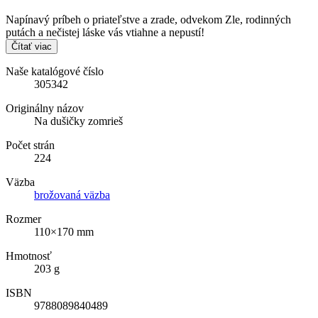
Napínavý príbeh o priateľstve a zrade, odvekom Zle, rodinných
putách a nečistej láske vás vtiahne a nepustí!
Čítať viac
Naše katalógové číslo
305342
Originálny názov
Na dušičky zomrieš
Počet strán
224
Väzba
brožovaná väzba
Rozmer
110×170 mm
Hmotnosť
203 g
ISBN
9788089840489