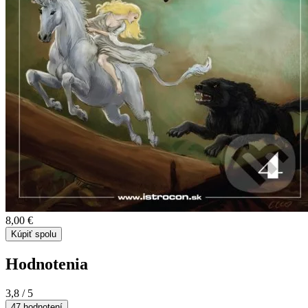
8,00 €
Kúpiť spolu
Hodnotenia
3,8
/ 5
47 hodnotení