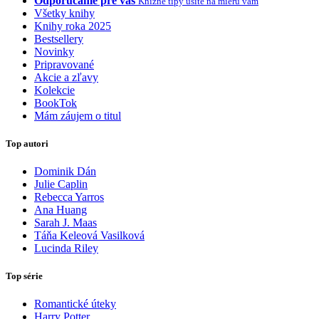
Odporúčame pre vás
Knižné tipy ušité na mieru vám
Všetky knihy
Knihy roka 2025
Bestsellery
Novinky
Pripravované
Akcie a zľavy
Kolekcie
BookTok
Mám záujem o titul
Top autori
Dominik Dán
Julie Caplin
Rebecca Yarros
Ana Huang
Sarah J. Maas
Táňa Keleová Vasilková
Lucinda Riley
Top série
Romantické úteky
Harry Potter