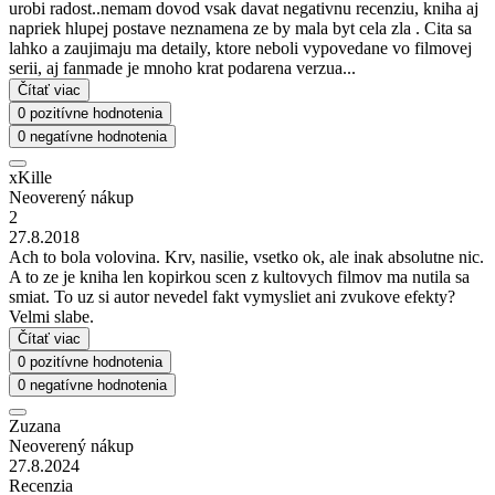
urobi radost..nemam dovod vsak davat negativnu recenziu, kniha aj
napriek hlupej postave neznamena ze by mala byt cela zla . Cita sa
lahko a zaujimaju ma detaily, ktore neboli vypovedane vo filmovej
serii, aj fanmade je mnoho krat podarena verzua...
Čítať viac
0 pozitívne hodnotenia
0 negatívne hodnotenia
xKille
Neoverený nákup
2
27.8.2018
Ach to bola volovina. Krv, nasilie, vsetko ok, ale inak absolutne nic.
A to ze je kniha len kopirkou scen z kultovych filmov ma nutila sa
smiat. To uz si autor nevedel fakt vymysliet ani zvukove efekty?
Velmi slabe.
Čítať viac
0 pozitívne hodnotenia
0 negatívne hodnotenia
Zuzana
Neoverený nákup
27.8.2024
Recenzia