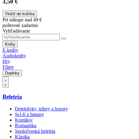
3,50 €
Vložiť do košíka
Pri nákupe nad 49 €
poštovné zadarmo
Vyhľadávanie
Knihy
E-knihy
Audioknihy
Hry
Filmy
Doplnky
Beletria
Detektívky, trilery a horory
Sci-fi a fantasy
Komiksy
Romantika
Spoločenská beletria
Klasika