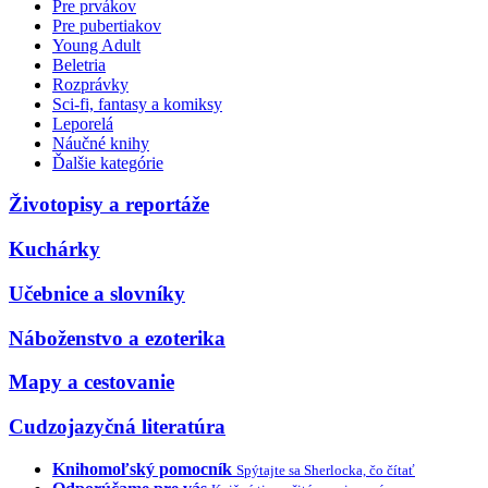
Pre prvákov
Pre pubertiakov
Young Adult
Beletria
Rozprávky
Sci-fi, fantasy a komiksy
Leporelá
Náučné knihy
Ďalšie kategórie
Životopisy a reportáže
Kuchárky
Učebnice a slovníky
Náboženstvo a ezoterika
Mapy a cestovanie
Cudzojazyčná literatúra
Knihomoľský pomocník
Spýtajte sa Sherlocka, čo čítať