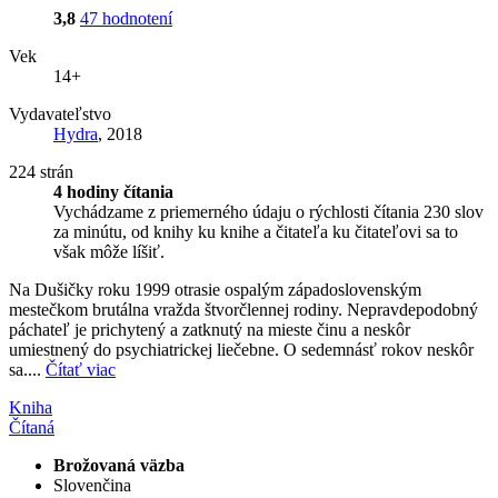
3,8
47 hodnotení
Vek
14+
Vydavateľstvo
Hydra
, 2018
224 strán
4 hodiny čítania
Vychádzame z priemerného údaju o rýchlosti čítania 230 slov
za minútu, od knihy ku knihe a čitateľa ku čitateľovi sa to
však môže líšiť.
Na Dušičky roku 1999 otrasie ospalým západoslovenským
mestečkom brutálna vražda štvorčlennej rodiny. Nepravdepodobný
páchateľ je prichytený a zatknutý na mieste činu a neskôr
umiestnený do psychiatrickej liečebne. O sedemnásť rokov neskôr
sa....
Čítať viac
Kniha
Čítaná
Brožovaná väzba
Slovenčina