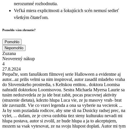
nerozumné rozhodnutia.
Veľká miera explicitnosti a šokujúcich scén nemusí sedieť
všetkým čitateľom.
Pomohlo vám zhrnutie?
Pomohlo
Nepomohlo
Zuzana
Neoverený nákup
4
27.8.2024
Prepačte, som fanušikom filmovej serie Halloween a evidentne aj
autor...az prilis velmi sa nim inspiroval, autor zasadil mladeho vraha
do Slovenskeho prostredia, s Keltskou entitou.. doktora Loomisa
nahradil doktorkou Loomisovou. Sestra Michaela Myersa Laurie sa
tusim nedozvedela ze ju ide brat zabit, pocas pracovnej aktivity
(strazenie dietata), kdezto hlupa Luca vie, ze ju masovy vrah- brat
ide zavrazdit. Vie co vravi legenda a ona sa vyberie na vecierok ...
Ja by som poziadala rodicov, aby sme sli na Dusicky radsej prec, na
vylet, ... dufam, ze je creva ozdobia tiez steny kulturaku nevadi mi
hlupa postava, autor si zvolil, ze bude hlupa a ja to akceptujem,
mozem sa vsak vytesovat, ze na svoju hlupost doplati. Autor mi tym