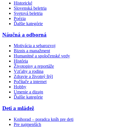
Historické
Slovenská beletria
Svetová beletria
Poézia
Ďalšie kategórie
Náučná a odborná
Motivácia a sebarozvoj
Biznis a manažment
Humanitné a spoločenské vedy
História
Životopisy a reportáže
Vzťahy a rodina
Zdravie a životný štýl
Počítače a internet
Hobby
Umenie a dizajn
Ďalšie kategórie
Deti a mládež
Knihorad – poradca kníh pre deti
Pre najmenších