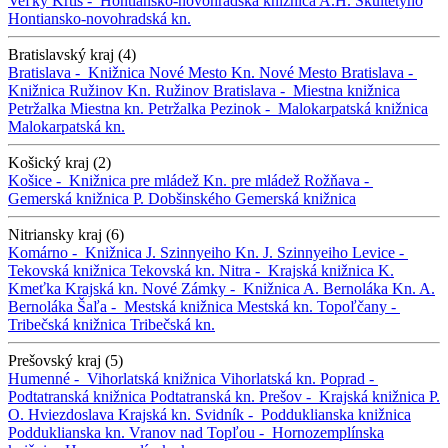
Veľký Krtíš -
Hontiansko-novohradská knižnica A.H. Škultétyho
Hontiansko-novohradská kn.
Bratislavský kraj (4)
Bratislava -
Knižnica Nové Mesto
Kn. Nové Mesto
Bratislava -
Knižnica Ružinov
Kn. Ružinov
Bratislava -
Miestna knižnica
Petržalka
Miestna kn. Petržalka
Pezinok -
Malokarpatská knižnica
Malokarpatská kn.
Košický kraj (2)
Košice -
Knižnica pre mládež
Kn. pre mládež
Rožňava -
Gemerská knižnica P. Dobšinského
Gemerská knižnica
Nitriansky kraj (6)
Komárno -
Knižnica J. Szinnyeiho
Kn. J. Szinnyeiho
Levice -
Tekovská knižnica
Tekovská kn.
Nitra -
Krajská knižnica K.
Kmeťka
Krajská kn.
Nové Zámky -
Knižnica A. Bernoláka
Kn. A.
Bernoláka
Šaľa -
Mestská knižnica
Mestská kn.
Topoľčany -
Tribečská knižnica
Tribečská kn.
Prešovský kraj (5)
Humenné -
Vihorlatská knižnica
Vihorlatská kn.
Poprad -
Podtatranská knižnica
Podtatranská kn.
Prešov -
Krajská knižnica P.
O. Hviezdoslava
Krajská kn.
Svidník -
Podduklianska knižnica
Podduklianska kn.
Vranov nad Topľou -
Hornozemplínska