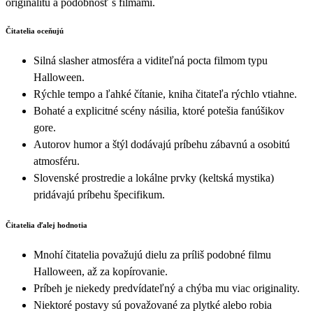
originalitu a podobnosť s filmami.
Čitatelia oceňujú
Silná slasher atmosféra a viditeľná pocta filmom typu
Halloween.
Rýchle tempo a ľahké čítanie, kniha čitateľa rýchlo vtiahne.
Bohaté a explicitné scény násilia, ktoré potešia fanúšikov
gore.
Autorov humor a štýl dodávajú príbehu zábavnú a osobitú
atmosféru.
Slovenské prostredie a lokálne prvky (keltská mystika)
pridávajú príbehu špecifikum.
Čitatelia ďalej hodnotia
Mnohí čitatelia považujú dielu za príliš podobné filmu
Halloween, až za kopírovanie.
Príbeh je niekedy predvídateľný a chýba mu viac originality.
Niektoré postavy sú považované za plytké alebo robia