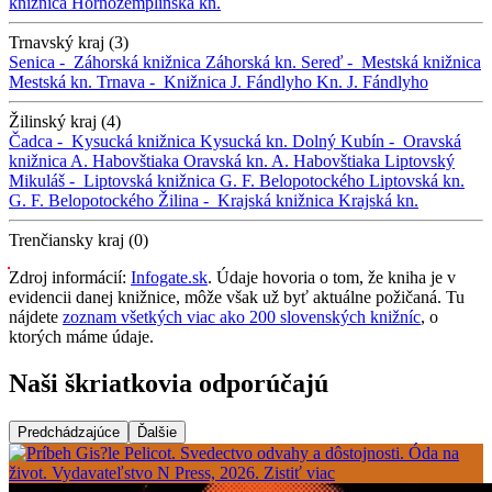
knižnica
Hornozemplínska kn.
Trnavský kraj (3)
Senica -
Záhorská knižnica
Záhorská kn.
Sereď -
Mestská knižnica
Mestská kn.
Trnava -
Knižnica J. Fándlyho
Kn. J. Fándlyho
Žilinský kraj (4)
Čadca -
Kysucká knižnica
Kysucká kn.
Dolný Kubín -
Oravská
knižnica A. Habovštiaka
Oravská kn. A. Habovštiaka
Liptovský
Mikuláš -
Liptovská knižnica G. F. Belopotockého
Liptovská kn.
G. F. Belopotockého
Žilina -
Krajská knižnica
Krajská kn.
Trenčiansky kraj (0)
Zdroj informácií:
Infogate.sk
. Údaje hovoria o tom, že kniha je v
evidencii danej knižnice, môže však už byť aktuálne požičaná. Tu
nájdete
zoznam všetkých viac ako 200 slovenských knižníc
, o
ktorých máme údaje.
Naši škriatkovia odporúčajú
Predchádzajúce
Ďalšie