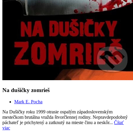
Na dušičky zomrieš
Mark E. Pocha
Na Dušičky roku 1999 otrasie ospalým západoslovenským
mestečkom brutálna vražda štvorčlennej rodiny. Nepravdepodobný
páchateľ je prichytený a zatknutý na mieste činu a neskôr...
Čítať
viac