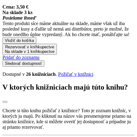
Cena:
3,50 €
Na sklade 3 ks
Posielame ihneď
Tento produkt síce máme aktuálne na sklade, máme však už iba
posledné kusy a ďalšie už nemá ani distribútor, preto je možné, že
bude onedlho úplne vypredaný. Ak ho chcete mať, ponáhľajte sa!
Vložiť do košíka
Rezervovať v kníhkupectve
Na sklade v 1 kníhkupectve
Pridať do zoznamu
Sledovať dostupnosť
Dostupné v
26 knižniciach
.
Požičať v knižnici
V ktorých knižniciach majú túto knihu?
Chcete si túto knihu požičať z knižnice? Toto je zoznam knižníc, v
ktorých ju majú. Po kliknutí na názov vás presmerujeme priamo na
stránku knižnice, kde si môžete overiť jej dostupnosť a prípadne ju
aj priamo rezervovať.