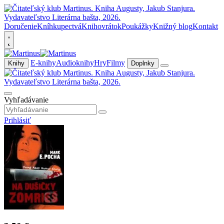
Doručenie
Kníhkupectvá
Knihovrátok
Poukážky
Knižný blog
Kontakt
E-knihy
Audioknihy
Hry
Filmy
Knihy
Doplnky
Vyhľadávanie
Prihlásiť