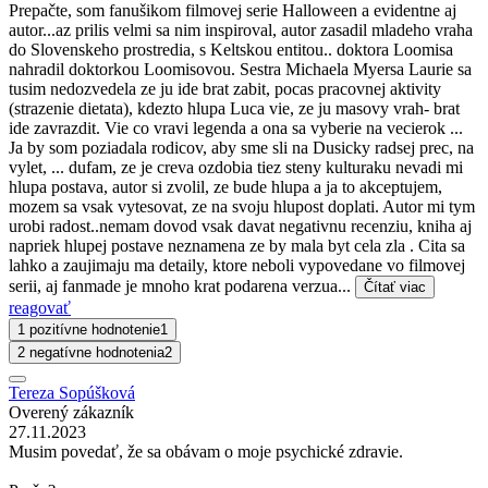
Prepačte, som fanušikom filmovej serie Halloween a evidentne aj
autor...az prilis velmi sa nim inspiroval, autor zasadil mladeho vraha
do Slovenskeho prostredia, s Keltskou entitou.. doktora Loomisa
nahradil doktorkou Loomisovou. Sestra Michaela Myersa Laurie sa
tusim nedozvedela ze ju ide brat zabit, pocas pracovnej aktivity
(strazenie dietata), kdezto hlupa Luca vie, ze ju masovy vrah- brat
ide zavrazdit. Vie co vravi legenda a ona sa vyberie na vecierok ...
Ja by som poziadala rodicov, aby sme sli na Dusicky radsej prec, na
vylet, ... dufam, ze je creva ozdobia tiez steny kulturaku nevadi mi
hlupa postava, autor si zvolil, ze bude hlupa a ja to akceptujem,
mozem sa vsak vytesovat, ze na svoju hlupost doplati. Autor mi tym
urobi radost..nemam dovod vsak davat negativnu recenziu, kniha aj
napriek hlupej postave neznamena ze by mala byt cela zla . Cita sa
lahko a zaujimaju ma detaily, ktore neboli vypovedane vo filmovej
serii, aj fanmade je mnoho krat podarena verzua...
Čítať viac
reagovať
1 pozitívne hodnotenie
1
2 negatívne hodnotenia
2
Tereza Sopúšková
Overený zákazník
27.11.2023
Musim povedať, že sa obávam o moje psychické zdravie.