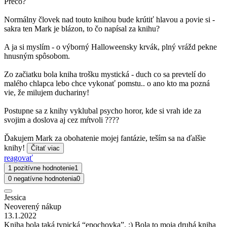
Prečo?
Normálny človek nad touto knihou bude krútiť hlavou a povie si -
sakra ten Mark je blázon, to čo napísal za knihu?
A ja si myslím - o výborný Halloweensky krvák, plný vrážd pekne
hnusným spôsobom.
Zo začiatku bola kniha trošku mystická - duch co sa prevtelí do
malého chlapca lebo chce vykonať pomstu.. o ano kto ma pozná
vie, že milujem duchariny!
Postupne sa z knihy vyklubal psycho horor, kde si vrah ide za
svojim a doslova aj cez mŕtvoli ????
Ďakujem Mark za obohatenie mojej fantázie, teším sa na ďalšie
knihy!
Čítať viac
reagovať
1 pozitívne hodnotenie
1
0 negatívne hodnotenia
0
Jessica
Neoverený nákup
13.1.2022
Kniha bola taká typická “epochovka”. :) Bola to moja druhá kniha