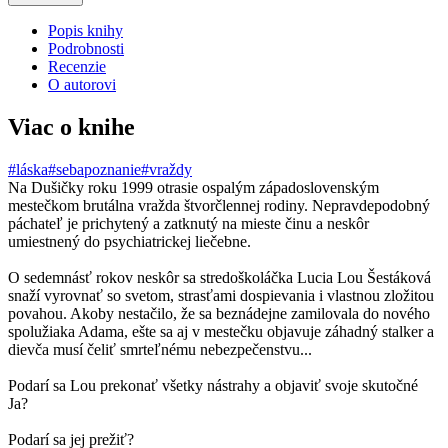
Popis knihy
Podrobnosti
Recenzie
O autorovi
Viac o knihe
#láska
#sebapoznanie
#vraždy
Na Dušičky roku 1999 otrasie ospalým západoslovenským
mestečkom brutálna vražda štvorčlennej rodiny. Nepravdepodobný
páchateľ je prichytený a zatknutý na mieste činu a neskôr
umiestnený do psychiatrickej liečebne.
O sedemnásť rokov neskôr sa stredoškoláčka Lucia Lou Šestáková
snaží vyrovnať so svetom, strasťami dospievania i vlastnou zložitou
povahou. Akoby nestačilo, že sa beznádejne zamilovala do nového
spolužiaka Adama, ešte sa aj v mestečku objavuje záhadný stalker a
dievča musí čeliť smrteľnému nebezpečenstvu...
Podarí sa Lou prekonať všetky nástrahy a objaviť svoje skutočné
Ja?
Podarí sa jej prežiť?