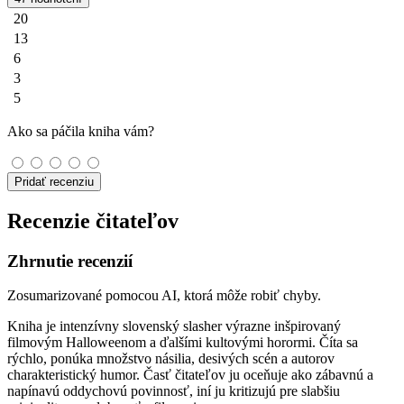
20
13
6
3
5
Ako sa páčila kniha vám?
Pridať recenziu
Recenzie čitateľov
Zhrnutie recenzií
Zosumarizované pomocou AI, ktorá môže robiť chyby.
Kniha je intenzívny slovenský slasher výrazne inšpirovaný
filmovým Halloweenom a ďalšími kultovými horormi. Číta sa
rýchlo, ponúka množstvo násilia, desivých scén a autorov
charakteristický humor. Časť čitateľov ju oceňuje ako zábavnú a
napínavú oddychovú povinnosť, iní ju kritizujú pre slabšiu