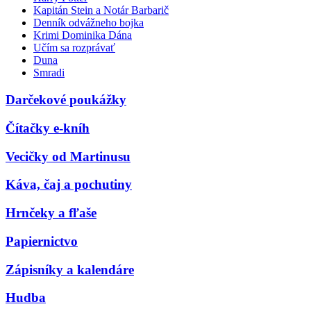
Kapitán Stein a Notár Barbarič
Denník odvážneho bojka
Krimi Dominika Dána
Učím sa rozprávať
Duna
Smradi
Darčekové poukážky
Čítačky e-kníh
Vecičky od Martinusu
Káva, čaj a pochutiny
Hrnčeky a fľaše
Papiernictvo
Zápisníky a kalendáre
Hudba