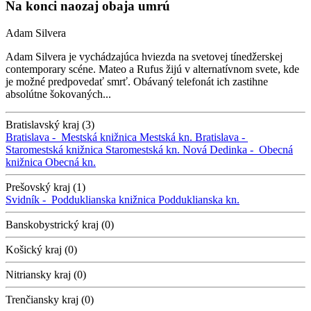
Na konci naozaj obaja umrú
Adam Silvera
Adam Silvera je vychádzajúca hviezda na svetovej tínedžerskej
contemporary scéne. Mateo a Rufus žijú v alternatívnom svete, kde
je možné predpovedať smrť. Obávaný telefonát ich zastihne
absolútne šokovaných...
Bratislavský kraj (3)
Bratislava -
Mestská knižnica
Mestská kn.
Bratislava -
Staromestská knižnica
Staromestská kn.
Nová Dedinka -
Obecná
knižnica
Obecná kn.
Prešovský kraj (1)
Svidník -
Podduklianska knižnica
Podduklianska kn.
Banskobystrický kraj (0)
Košický kraj (0)
Nitriansky kraj (0)
Trenčiansky kraj (0)