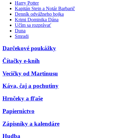
Harry Potter
Kapitán Stein a Notár Barbarič
Denník odvážneho bojka
Krimi Dominika Dána
Učím sa rozprávať
Duna
Smradi
Darčekové poukážky
Čítačky e-kníh
Vecičky od Martinusu
Káva, čaj a pochutiny
Hrnčeky a fľaše
Papiernictvo
Zápisníky a kalendáre
Hudba