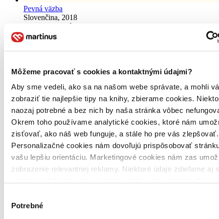
Pevná väzba
Slovenčina, 2018
Do 13 – 18 dní
Tento produkt momentálne nemáme na sklade, ale zvyčajne
vám ho vieme zabezpečiť a odoslať do 13 – 18 dní. A
posnažíme sa aj trochu rýchlejšie!
16,70 €
Môžeme pracovať s cookies a kontaktnými údajmi?
Aby sme vedeli, ako sa na našom webe správate, a mohli v
Vložiť do košíka
zobraziť tie najlepšie tipy na knihy, zbierame cookies. Niekt
naozaj potrebné a bez nich by naša stránka vôbec nefungova
Okrem toho používame analytické cookies, ktoré nám umož
zisťovať, ako náš web funguje, a stále ho pre vás zlepšovať.
Personalizačné cookies nám dovoľujú prispôsobovať stránku
vašu lepšiu orientáciu. Marketingové cookies nám zas umož
zobrazenie relevantnej reklamy. Niektoré údaje zdieľame aj s
stranami. Veľmi by nám pomohlo, keby sme mohli používať 
tieto cookies. Ďakujeme!
Výber
Potrebné
súhlasu