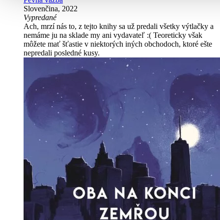
Slovenčina, 2022
Vypredané
Ach, mrzí nás to, z tejto knihy sa už predali všetky výtlačky a
nemáme ju na sklade my ani vydavateľ :( Teoreticky však
môžete mať šťastie v niektorých iných obchodoch, ktoré ešte
nepredali posledné kusy.