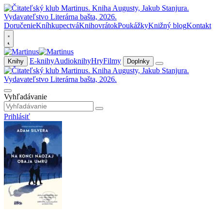
Doručenie
Kníhkupectvá
Knihovrátok
Poukážky
Knižný blog
Kontakt
E-knihy
Audioknihy
Hry
Filmy
Knihy
Doplnky
Vyhľadávanie
Prihlásiť