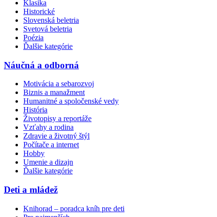
Klasika
Historické
Slovenská beletria
Svetová beletria
Poézia
Ďalšie kategórie
Náučná a odborná
Motivácia a sebarozvoj
Biznis a manažment
Humanitné a spoločenské vedy
História
Životopisy a reportáže
Vzťahy a rodina
Zdravie a životný štýl
Počítače a internet
Hobby
Umenie a dizajn
Ďalšie kategórie
Deti a mládež
Knihorad – poradca kníh pre deti