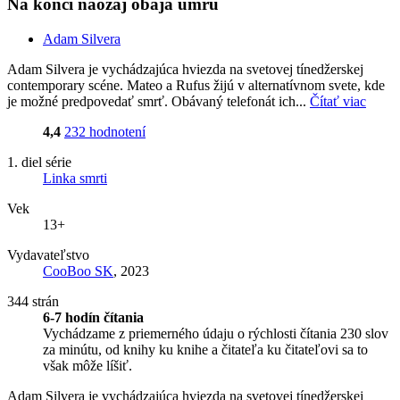
Na konci naozaj obaja umrú
Adam Silvera
Adam Silvera je vychádzajúca hviezda na svetovej tínedžerskej
contemporary scéne. Mateo a Rufus žijú v alternatívnom svete, kde
je možné predpovedať smrť. Obávaný telefonát ich...
Čítať viac
4,4
232 hodnotení
1. diel série
Linka smrti
Vek
13+
Vydavateľstvo
CooBoo SK
, 2023
344 strán
6-7 hodín čítania
Vychádzame z priemerného údaju o rýchlosti čítania 230 slov
za minútu, od knihy ku knihe a čitateľa ku čitateľovi sa to
však môže líšiť.
Adam Silvera je vychádzajúca hviezda na svetovej tínedžerskej