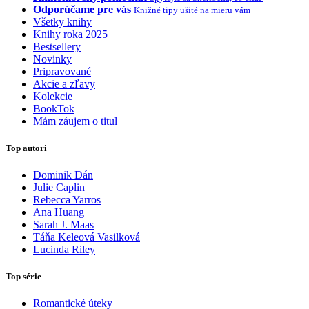
Odporúčame pre vás
Knižné tipy ušité na mieru vám
Všetky knihy
Knihy roka 2025
Bestsellery
Novinky
Pripravované
Akcie a zľavy
Kolekcie
BookTok
Mám záujem o titul
Top autori
Dominik Dán
Julie Caplin
Rebecca Yarros
Ana Huang
Sarah J. Maas
Táňa Keleová Vasilková
Lucinda Riley
Top série
Romantické úteky