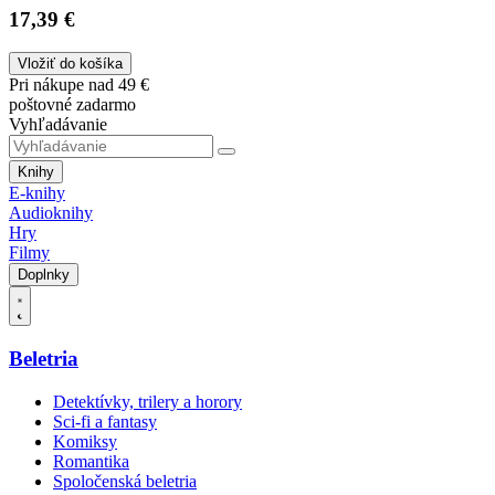
17,39 €
Vložiť do košíka
Pri nákupe nad 49 €
poštovné zadarmo
Vyhľadávanie
Knihy
E-knihy
Audioknihy
Hry
Filmy
Doplnky
Beletria
Detektívky, trilery a horory
Sci-fi a fantasy
Komiksy
Romantika
Spoločenská beletria