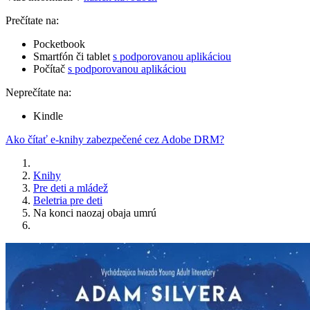
Prečítate na:
Pocketbook
Smartfón či tablet
s podporovanou aplikáciou
Počítač
s podporovanou aplikáciou
Neprečítate na:
Kindle
Ako čítať e-knihy zabezpečené cez Adobe DRM?
Knihy
Pre deti a mládež
Beletria pre deti
Na konci naozaj obaja umrú