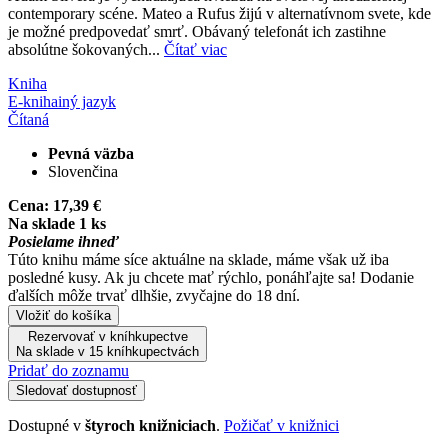
contemporary scéne. Mateo a Rufus žijú v alternatívnom svete, kde
je možné predpovedať smrť. Obávaný telefonát ich zastihne
absolútne šokovaných...
Čítať viac
Kniha
E-kniha
iný jazyk
Čítaná
Pevná väzba
Slovenčina
Cena:
17,39 €
Na sklade 1 ks
Posielame ihneď
Túto knihu máme síce aktuálne na sklade, máme však už iba
posledné kusy. Ak ju chcete mať rýchlo, ponáhľajte sa! Dodanie
ďalších môže trvať dlhšie, zvyčajne do 18 dní.
Vložiť do košíka
Rezervovať v kníhkupectve
Na sklade v 15 kníhkupectvách
Pridať do zoznamu
Sledovať dostupnosť
Dostupné v
štyroch knižniciach
.
Požičať v knižnici