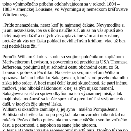
tohto výnimočného príbehu odohrávajúcom sa v rokoch 1804 –
1883 v americkej Lousiane, vo Wyomingu aj nemeckom kráľovstve
Württemberg.
„Príde znenazdania, neraz keď ju najmenej čakáte. Nevymodlíte si
ju ani nezakážete, iba sa s ňou naučíte žiť, ak sa na vás spustí ako
tichý májový dážď a celých vás zaplaví. Iné vám ani nezostane,
pretože ak vás raz láska pohladí neviditeľným krídlom, viac už bez
nej nedokážete žiť.“
Poručík William Clark sa spolu so svojim spoločníkom kapitánom
Meriwetherom Lewisom, s poverením od prezidenta USA Thomasa
Jeffersona, podujmú nájsť schodnú cestu obchodnú cestu zo St.
Louisu k pobrežiu Pacifiku. Na ceste za svojim cieľom William
spoznáva krásnu indiánku Sakagaweau, ktorá si od prvého okamihu
získa jeho srdce. A hoci musí čeliť krutej skutočnosti, že patrí inému
mužovi, jeho hlboká náklonnosť k nej sa tým nijako nemení.
Sakagawea sa stáva sprievodkyňou na ich významnej misií, a tak
majú obaja možnosť sa lepšie spoznať a preniknúť si vzájomne do
duší, v ktorých žije ukrytá láska.
William si okamžite zamiluje aj jej syna - malého Pompa/Jeana-
Babtista od chvíle ako ho po prvýkrát ako novorodeniatko držal na
rukách. Počas dlhého putovania mu venuje väčšinu svojho voľného
času a pozornosti, a napokon sa stane jeho tútorom.
Z Jeana-Babtista vyrastie sebavedomý mladý muž, ktorého túžba po