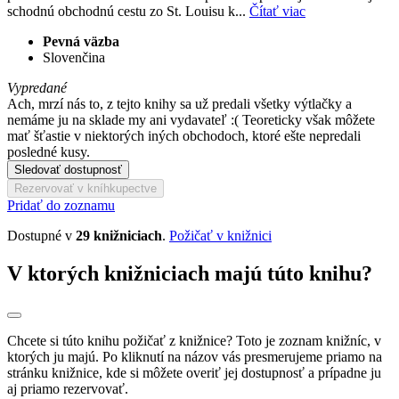
schodnú obchodnú cestu zo St. Louisu k...
Čítať viac
Pevná väzba
Slovenčina
Vypredané
Ach, mrzí nás to, z tejto knihy sa už predali všetky výtlačky a
nemáme ju na sklade my ani vydavateľ :( Teoreticky však môžete
mať šťastie v niektorých iných obchodoch, ktoré ešte nepredali
posledné kusy.
Sledovať dostupnosť
Rezervovať v kníhkupectve
Pridať do zoznamu
Dostupné v
29 knižniciach
.
Požičať v knižnici
V ktorých knižniciach majú túto knihu?
Chcete si túto knihu požičať z knižnice? Toto je zoznam knižníc, v
ktorých ju majú. Po kliknutí na názov vás presmerujeme priamo na
stránku knižnice, kde si môžete overiť jej dostupnosť a prípadne ju
aj priamo rezervovať.