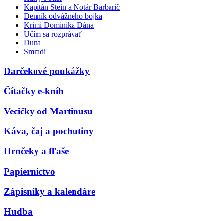
Kapitán Stein a Notár Barbarič
Denník odvážneho bojka
Krimi Dominika Dána
Učím sa rozprávať
Duna
Smradi
Darčekové poukážky
Čítačky e-kníh
Vecičky od Martinusu
Káva, čaj a pochutiny
Hrnčeky a fľaše
Papiernictvo
Zápisníky a kalendáre
Hudba