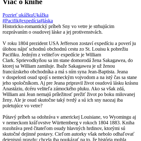
Viac o knihe
Pozrieť ukážku
Ukážka
#Pacifik
#expedícia
#láska
Historicko-romantický príbeh Sny vo vetre je strhujúcim
rozprávaním o osudovej láske a jej protivenstvách.
V roku 1804 prezident USA Jefferson zostaví expedíciu a poverí ju
úlohou nájsť schodnú obchodnú cestu zo St. Louisu k pobrežiu
Pacifiku. Jedným z veliteľov expedície je William
Clark. Sprievodkyňou sa im stane domorodá žena Sakagawea, do
ktorej sa William zamiluje. Ibaže Sakagawea je už ženou
francúzskeho obchodníka a má s ním syna Jean-Baptista. Jeana
v dospelosti osud spojí s nemeckým vojvodom a na istý čas sa stane
jeho spoločníkom. Aj pre Jeana pripravil život osudovú lásku krásnu
Anastáziu, dcéru veliteľa zámockého pluku. Ako sa však zdá,
William ani Jean nemajú príležitosť prežiť život po boku milovanej
ženy. Ale je osud skutočne taký tvrdý a sú ich sny naozaj iba
poletujúce vo vetre?
Pútavý príbeh sa odohráva v americkej Louisiane, vo Wyomingu aj
v nemeckom kráľovstve Württemberg v rokoch 1804 1883. Kniha
rozohráva pred čitateľom osudy hlavných hrdinov, ktorými sú
skutočné dejinné postavy. Cieľom autorky však nebolo odhaľovať
dejepisnú pravdu; chcela iba poukázať na to, že história mohla