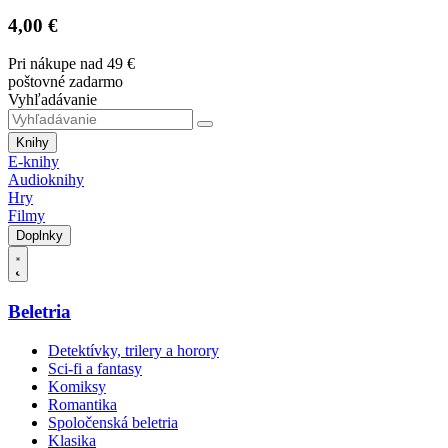
4,00 €
Pri nákupe nad 49 €
poštovné zadarmo
Vyhľadávanie
Knihy
E-knihy
Audioknihy
Hry
Filmy
Doplnky
Beletria
Detektívky, trilery a horory
Sci-fi a fantasy
Komiksy
Romantika
Spoločenská beletria
Klasika