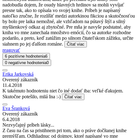
nadobudla dojem, že osudy hlavných hrdinov sa mohli vyvíjať
presne tak, ako to opísala vo svojej knihe. Príbeh je napísaný
natoľko zručne, že rozlíšiť medzi autorkinou fikciou a skutočnosťou
by bolo pre laika nemožné, ale vzhľadom na pútavý štýl a silný
myšlienkový odkaz aj zbytočné. Pre mňa je navyše podstatné, aby
kniha vo mne zanechala množstvo emócií, čo sa autorke rozhodne
podarilo, a preto, keď zatúžim po silnom čitateľskom zážitku, určite
siahnem po jej ďalšom románe.
Čítať viac
reagovať
6 pozitívne hodnotenia
6
0 negatívne hodnotenia
0
Erika Jarkovská
Overený zákazník
11.4.2018
K takémuto hodnoteniu niet čo iné dodať iba: veľké ďakujem.
Skutočne potešilo, milá Ina :-)
Čítať viac
Eva Šranková
Overený zákazník
6.4.2018
Nezvyčajný príbeh lásky...
Z času na čas sa pristihnem pri tom, ako o práve dočítanej knihe
premýšľam. Odhliadnuc od dojmov, ktoré napísané vo mne