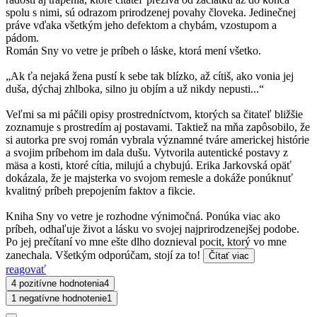
spolu s nimi, sú odrazom prirodzenej povahy človeka. Jedinečnej
práve vďaka všetkým jeho defektom a chybám, vzostupom a
pádom.
Román Sny vo vetre je príbeh o láske, ktorá mení všetko.
„Ak ťa nejaká žena pustí k sebe tak blízko, až cítiš, ako vonia jej
duša, dýchaj zhlboka, silno ju objím a už nikdy nepusti...“
Veľmi sa mi páčili opisy prostredníctvom, ktorých sa čitateľ bližšie
zoznamuje s prostredím aj postavami. Taktiež na mňa zapôsobilo, že
si autorka pre svoj román vybrala významné tváre americkej histórie
a svojim príbehom im dala dušu. Vytvorila autentické postavy z
mäsa a kosti, ktoré cítia, milujú a chybujú. Erika Jarkovská opäť
dokázala, že je majsterka vo svojom remesle a dokáže ponúknuť
kvalitný príbeh prepojením faktov a fikcie.
Kniha Sny vo vetre je rozhodne výnimočná. Ponúka viac ako
príbeh, odhaľuje život a lásku vo svojej najprirodzenejšej podobe.
Po jej prečítaní vo mne ešte dlho doznieval pocit, ktorý vo mne
zanechala. Všetkým odporúčam, stojí za to!
Čítať viac
reagovať
4 pozitívne hodnotenia
4
1 negatívne hodnotenie
1