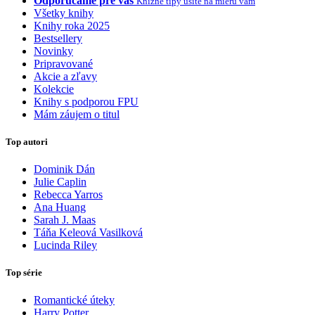
Odporúčame pre vás
Knižné tipy ušité na mieru vám
Všetky knihy
Knihy roka 2025
Bestsellery
Novinky
Pripravované
Akcie a zľavy
Kolekcie
Knihy s podporou FPU
Mám záujem o titul
Top autori
Dominik Dán
Julie Caplin
Rebecca Yarros
Ana Huang
Sarah J. Maas
Táňa Keleová Vasilková
Lucinda Riley
Top série
Romantické úteky
Harry Potter