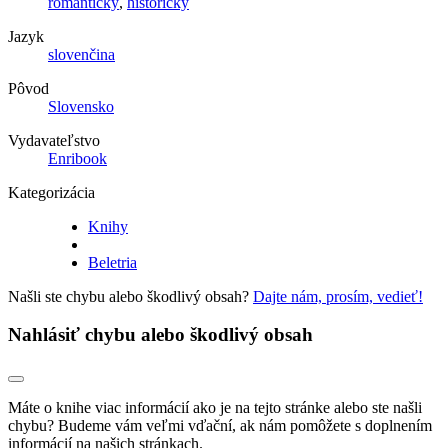
romantický
,
historický
Jazyk
slovenčina
Pôvod
Slovensko
Vydavateľstvo
Enribook
Kategorizácia
Knihy
Beletria
Našli ste chybu alebo škodlivý obsah?
Dajte nám, prosím, vedieť!
Nahlásiť chybu alebo škodlivý obsah
Máte o knihe viac informácií ako je na tejto stránke alebo ste našli
chybu? Budeme vám veľmi vďační, ak nám pomôžete s doplnením
informácií na našich stránkach.