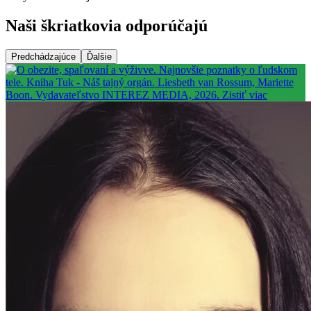
Naši škriatkovia odporúčajú
Predchádzajúce
Ďalšie