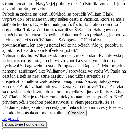
s touto tematikou. Navyše jej príbehy nie sú čisto fiktívne a tak je to
aj s knihou Sny vo vetre.
Príbeh sa začína na jeseň 1804,keď sa poručík William Clark
vypraví do Fort Mandan , aby našiel cestu k Pacifiku, ktorá sa mala
stať obchodnou. Expedícii mali pomôcť s touto úlohou domorodí
obyvatelia. Tak sa William zoznámil so Šošonkou Sakagaweou,
manželkou Francúza. Expedíciu čaká množstvo prekážok, jednou z
nich je rodiaci sa cit Wiliama a Sakagawei. " Utekal za
povinnosťami, len aby ju nemal toľko na očiach. Ale jej podobu si
aj tak nosil v srdci, kamkoľvek sa pohol."
Netuším, aký bol William v skutočnosti, no v podaní E. Jarkovskej
to bol rozhodný muž, no citlivý vo vnútri a s veľkým srdcom /
vychoval Sakagaweinho syna Pompa-Jeana Baptista/. Jeho príbeh je
nemenej zaujímavý ako Williamov / sprevádza vojvodu W. Paula na
cestách a tiež sa nešťastne zaľúbi/. Jeho túžba stretnúť sa v
dospelosti s matkou však ostáva nenaplnená. Naozaj Sakagawea
zomrela? A akú záhadu ukrývala žena zvaná Porivo? To a ešte viac
sa dozviete z doslovu, kde autorka uviedla zaujímave fakty zo života
W. Clarka. Nie je to čisto romantický román a to ma potešilo. Keď
privriem oči, s trochou predstavivosti si viem predstaviť, že sa
hľadanie jednej skutočnej cesty prelínala s hľadaním cesty k sebe ,
tak ako to opísala autorka v knihe.
Čítať viac
reagovať
2 pozitívne hodnotenia
2