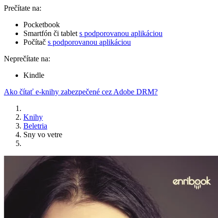
Prečítate na:
Pocketbook
Smartfón či tablet
s podporovanou aplikáciou
Počítač
s podporovanou aplikáciou
Neprečítate na:
Kindle
Ako čítať e-knihy zabezpečené cez Adobe DRM?
Knihy
Beletria
Sny vo vetre