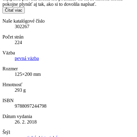
pokojne plynúť aj tak, ako si to dovolila napísať.
Čítať viac
Naše katalógové číslo
302267
Počet strán
224
Väzba
pevná väzba
Rozmer
125×200 mm
Hmotnosť
293 g
ISBN
9788097244798
Dátum vydania
26. 2. 2018
Štýl