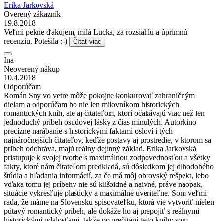
Erika Jarkovská
Overený zákazník
19.8.2018
Veľmi pekne ďakujem, milá Lucka, za rozsiahlu a úprimnú
recenziu. Potešila :-)
Čítať viac
Ina
Neoverený nákup
10.4.2018
Odporúčam
Román Sny vo vetre môže pokojne konkurovať zahraničným
dielam a odporúčam ho nie len milovníkom historických
romantických kníh, ale aj čitateľom, ktorí očakávajú viac než len
jednoduchý príbeh osudovej lásky z čias minulých. Autorkino
precízne narábanie s historickými faktami osloví i tých
najnáročnejších čitateľov, keďže postavy aj prostredie, v ktorom sa
príbeh odohráva, majú reálny dejinný základ. Erika Jarkovská
pristupuje k svojej tvorbe s maximálnou zodpovednosťou a všetky
fakty, ktoré nám čitateľom predkladá, sú dôsledkom jej dlhodobého
štúdia a hľadania informácií, za čo má môj obrovský rešpekt, lebo
vďaka tomu jej príbehy nie sú klišoidné a naivné, práve naopak,
situácie vykresľuje plasticky a maximálne uveriteľne. Som veľmi
rada, že máme na Slovensku spisovateľku, ktorá vie vytvoriť nielen
pútavý romantický príbeh, ale dokáže ho aj prepojiť s reálnymi
historickými udalosťami, takže po prečítaní tejto knihy som