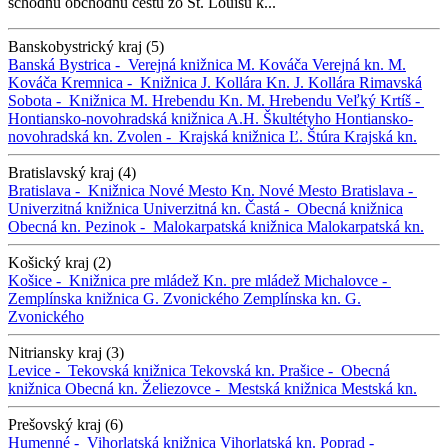
schodnú obchodnú cestu zo St. Louisu k...
Banskobystrický kraj (5)
Banská Bystrica -
Verejná knižnica M. Kováča
Verejná kn. M.
Kováča
Kremnica -
Knižnica J. Kollára
Kn. J. Kollára
Rimavská
Sobota -
Knižnica M. Hrebendu
Kn. M. Hrebendu
Veľký Krtíš -
Hontiansko-novohradská knižnica A.H. Škultétyho
Hontiansko-
novohradská kn.
Zvolen -
Krajská knižnica Ľ. Štúra
Krajská kn.
Bratislavský kraj (4)
Bratislava -
Knižnica Nové Mesto
Kn. Nové Mesto
Bratislava -
Univerzitná knižnica
Univerzitná kn.
Častá -
Obecná knižnica
Obecná kn.
Pezinok -
Malokarpatská knižnica
Malokarpatská kn.
Košický kraj (2)
Košice -
Knižnica pre mládež
Kn. pre mládež
Michalovce -
Zemplínska knižnica G. Zvonického
Zemplínska kn. G.
Zvonického
Nitriansky kraj (3)
Levice -
Tekovská knižnica
Tekovská kn.
Prašice -
Obecná
knižnica
Obecná kn.
Želiezovce -
Mestská knižnica
Mestská kn.
Prešovský kraj (6)
Humenné -
Vihorlatská knižnica
Vihorlatská kn.
Poprad -