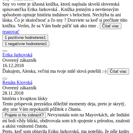
Sny vo vetre je úžasná knižka, ktorú napísala skvelá slovenská
spisovateľka Erika Jarkovská . Knižka jemným a nevtieravým
spôsobom opisuje históriu indiánov s belochmi. Nechýba tu ani
láska. Čo je skutočnosť a čo sny ? Dozviete sa keď si prečítate túto
knižku. Verím, že sa Vám bude páčiť tak ako mne .
Čítať viac
reagovať
1 pozitívne hodnotenie
1
1 negatívne hodnotenie
1
Erika Jarkovská
Overený zákazník
16.12.2018
Ďakujem, Alenka, veľmi ma tvoje milé slová potešili :-)
Čítať viac
Renáta Kiovská
Overený zákazník
28.11.2018
história s kvapkou lásky
Tento príspevok prezrádza dôležité momenty deja, preto je skrytý,
aby sme Vám nepokazili pôžitok z čítania.
Nevyrastala som na Mayovkách, ale Indiáni
Prajete si ho zobraziť?
mi boli vždy blízki, obdivovala som ich spojenie s prírodou, znalosti
a akúsi vnútornú čistotu.
Preto, keď som objavila Eriku Jarkovskú, ma potešilo, že píše knihy