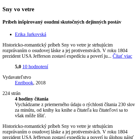
Sny vo vetre
Príbeh inšpirovaný osudmi skutočných dejinných postáv
Erika Jarkovská
Historicko-romantický príbeh Sny vo vetre je strhujúcim
rozprávaním o osudovej láske a jej protivenstvách. V roku 1804
prezident USA Jefferson zostaví expedíciu a poverí ju...
Čítať viac
5,0
10 hodnotení
Vydavateľstvo
Enribook
, 2018
224 strán
4 hodiny čítania
Vychádzame z priemerného údaju o rýchlosti čítania 230 slov
za minútu, od knihy ku knihe a čitateľa ku čitateľovi sa to
však môže líšiť.
Historicko-romantický príbeh Sny vo vetre je strhujúcim
rozprávaním o osudovej láske a jej protivenstvách. V roku 1804
prezident USA Jefferson zostaví expedíciu a poverí ju úlohou nájsť