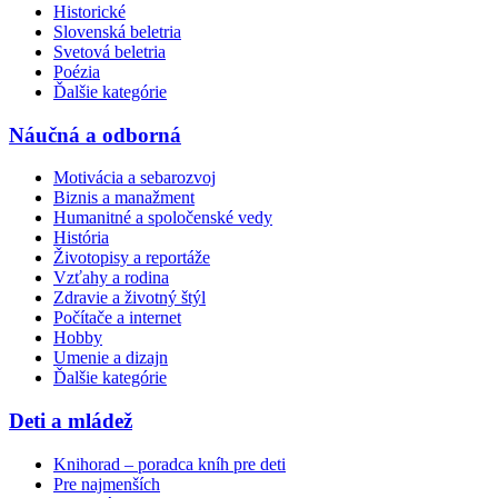
Historické
Slovenská beletria
Svetová beletria
Poézia
Ďalšie kategórie
Náučná a odborná
Motivácia a sebarozvoj
Biznis a manažment
Humanitné a spoločenské vedy
História
Životopisy a reportáže
Vzťahy a rodina
Zdravie a životný štýl
Počítače a internet
Hobby
Umenie a dizajn
Ďalšie kategórie
Deti a mládež
Knihorad – poradca kníh pre deti
Pre najmenších