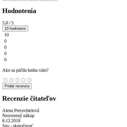
Hodnotenia
5,0
/ 5
10 hodnotení
10
0
0
0
0
Ako sa páčila kniha vám?
Pridať recenziu
Recenzie čitateľov
Alena Precechtelová
Neoverený nákup
8.12.2018
Sny - skutočnosť