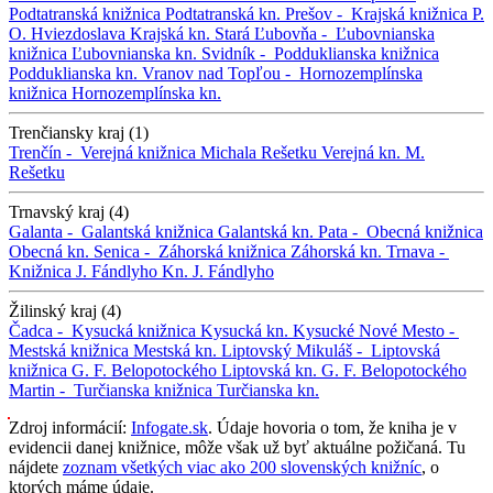
Podtatranská knižnica
Podtatranská kn.
Prešov -
Krajská knižnica P.
O. Hviezdoslava
Krajská kn.
Stará Ľubovňa -
Ľubovnianska
knižnica
Ľubovnianska kn.
Svidník -
Podduklianska knižnica
Podduklianska kn.
Vranov nad Topľou -
Hornozemplínska
knižnica
Hornozemplínska kn.
Trenčiansky kraj (1)
Trenčín -
Verejná knižnica Michala Rešetku
Verejná kn. M.
Rešetku
Trnavský kraj (4)
Galanta -
Galantská knižnica
Galantská kn.
Pata -
Obecná knižnica
Obecná kn.
Senica -
Záhorská knižnica
Záhorská kn.
Trnava -
Knižnica J. Fándlyho
Kn. J. Fándlyho
Žilinský kraj (4)
Čadca -
Kysucká knižnica
Kysucká kn.
Kysucké Nové Mesto -
Mestská knižnica
Mestská kn.
Liptovský Mikuláš -
Liptovská
knižnica G. F. Belopotockého
Liptovská kn. G. F. Belopotockého
Martin -
Turčianska knižnica
Turčianska kn.
Zdroj informácií:
Infogate.sk
. Údaje hovoria o tom, že kniha je v
evidencii danej knižnice, môže však už byť aktuálne požičaná. Tu
nájdete
zoznam všetkých viac ako 200 slovenských knižníc
, o
ktorých máme údaje.