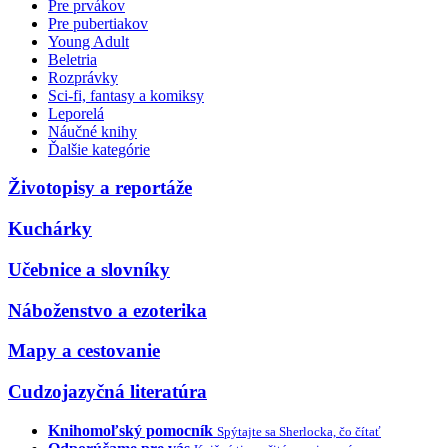
Pre prvákov
Pre pubertiakov
Young Adult
Beletria
Rozprávky
Sci-fi, fantasy a komiksy
Leporelá
Náučné knihy
Ďalšie kategórie
Životopisy a reportáže
Kuchárky
Učebnice a slovníky
Náboženstvo a ezoterika
Mapy a cestovanie
Cudzojazyčná literatúra
Knihomoľský pomocník
Spýtajte sa Sherlocka, čo čítať