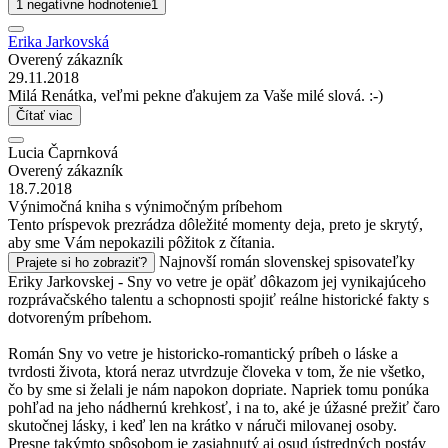
1 negatívne hodnotenie
1
Erika Jarkovská
Overený zákazník
29.11.2018
Milá Renátka, veľmi pekne ďakujem za Vaše milé slová. :-)
Čítať viac
Lucia Čaprnková
Overený zákazník
18.7.2018
Výnimočná kniha s výnimočným príbehom
Tento príspevok prezrádza dôležité momenty deja, preto je skrytý,
aby sme Vám nepokazili pôžitok z čítania.
Najnovší román slovenskej spisovateľky
Prajete si ho zobraziť?
Eriky Jarkovskej - Sny vo vetre je opäť dôkazom jej vynikajúceho
rozprávačského talentu a schopnosti spojiť reálne historické fakty s
dotvoreným príbehom.
Román Sny vo vetre je historicko-romantický príbeh o láske a
tvrdosti života, ktorá neraz utvrdzuje človeka v tom, že nie všetko,
čo by sme si želali je nám napokon dopriate. Napriek tomu ponúka
pohľad na jeho nádhernú krehkosť, i na to, aké je úžasné prežiť čaro
skutočnej lásky, i keď len na krátko v náruči milovanej osoby.
Presne takýmto spôsobom je zasiahnutý aj osud ústredných postáv