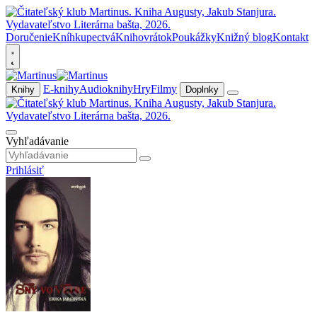
Doručenie
Kníhkupectvá
Knihovrátok
Poukážky
Knižný blog
Kontakt
E-knihy
Audioknihy
Hry
Filmy
Knihy
Doplnky
Vyhľadávanie
Prihlásiť