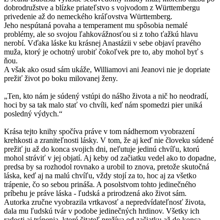
dobrodružstve a blízke priateľstvo s vojvodom z Württembergu
privedenie až do nemeckého kráľovstva Württemberg.
Jeho nespútaná povaha a temperament mu spôsobia nemalé
problémy, ale so svojou ľahkovážnosťou si z toho ťažkú hlavu
nerobí. Vďaka láske ku krásnej Anastázii v sebe objaví pravého
muža, ktorý je ochotný urobiť čokoľvek pre to, aby mohol byť s
ňou.
A však ako osud sám ukáže, Williamovi ani Jeanovi nie je dopriate
prežiť život po boku milovanej ženy.
„Ten, kto nám je súdený vstúpi do nášho života a nič ho neodradí,
hoci by sa tak malo stať vo chvíli, keď nám spomedzi pier uniká
posledný výdych.“
Krása tejto knihy spočíva práve v tom nádhernom vyobrazení
krehkosti a zraniteľnosti lásky. V tom, že aj keď nie človeku súdené
prežiť ju až do konca svojich dni, neľutuje jedinú chvíľu, ktorú
mohol stráviť v jej objatí. Aj keby od začiatku vedel ako to dopadne,
predsa by sa rozhodol rovnako a urobil to znova, pretože skutočná
láska, keď aj na malú chvíľu, vždy stojí za to, hoc aj za všetko
trápenie, čo so sebou prináša. A posolstvom tohto jedinečného
príbehu je práve láska - ľudská a prirodzená ako život sám.
Autorka zručne vyobrazila vrtkavosť a nepredvídateľnosť života,
dala mu ľudskú tvár v podobe jedinečných hrdinov. Všetky ich
radosti aj trápenia, ktoré čitateľ prežíva od začiatku až do konca