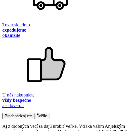
Tovar skladom
expedujeme
okamžite
U nás nakupujete
vždy bezpečne
a s dôverou
Predchádzajúce
Ďalšie
Aj z drobných vecí sa dajú urobiť veľké. Vďaka vašim Anjelským