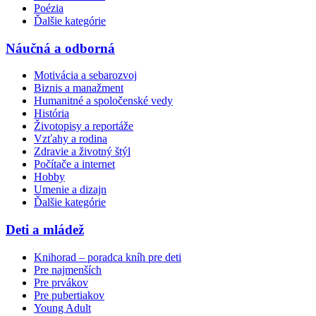
Poézia
Ďalšie kategórie
Náučná a odborná
Motivácia a sebarozvoj
Biznis a manažment
Humanitné a spoločenské vedy
História
Životopisy a reportáže
Vzťahy a rodina
Zdravie a životný štýl
Počítače a internet
Hobby
Umenie a dizajn
Ďalšie kategórie
Deti a mládež
Knihorad – poradca kníh pre deti
Pre najmenších
Pre prvákov
Pre pubertiakov
Young Adult