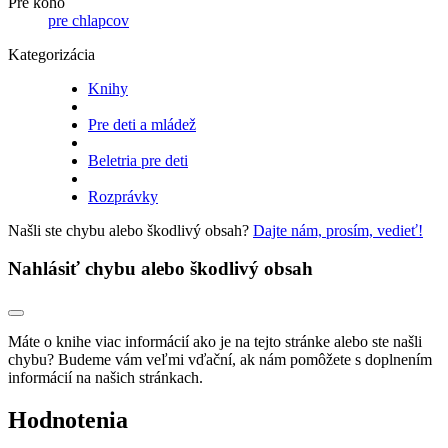
Pre koho
pre chlapcov
Kategorizácia
Knihy
Pre deti a mládež
Beletria pre deti
Rozprávky
Našli ste chybu alebo škodlivý obsah?
Dajte nám, prosím, vedieť!
Nahlásiť chybu alebo škodlivý obsah
Máte o knihe viac informácií ako je na tejto stránke alebo ste našli
chybu? Budeme vám veľmi vďační, ak nám pomôžete s doplnením
informácií na našich stránkach.
Hodnotenia