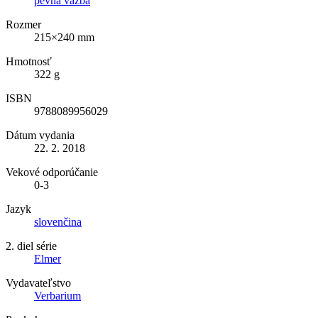
pevná väzba
Rozmer
215×240 mm
Hmotnosť
322 g
ISBN
9788089956029
Dátum vydania
22. 2. 2018
Vekové odporúčanie
0-3
Jazyk
slovenčina
2. diel série
Elmer
Vydavateľstvo
Verbarium