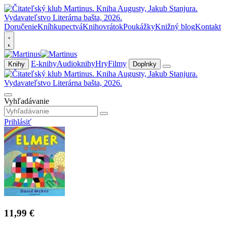
Doručenie
Kníhkupectvá
Knihovrátok
Poukážky
Knižný blog
Kontakt
E-knihy
Audioknihy
Hry
Filmy
Knihy
Doplnky
Vyhľadávanie
Prihlásiť
11,99 €