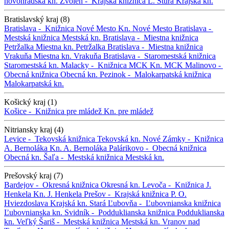
novohradská kn.
Zvolen -
Krajská knižnica Ľ. Štúra
Krajská kn.
Bratislavský kraj (8)
Bratislava -
Knižnica Nové Mesto
Kn. Nové Mesto
Bratislava -
Mestská knižnica
Mestská kn.
Bratislava -
Miestna knižnica
Petržalka
Miestna kn. Petržalka
Bratislava -
Miestna knižnica
Vrakuňa
Miestna kn. Vrakuňa
Bratislava -
Staromestská knižnica
Staromestská kn.
Malacky -
Knižnica MCK
Kn. MCK
Malinovo -
Obecná knižnica
Obecná kn.
Pezinok -
Malokarpatská knižnica
Malokarpatská kn.
Košický kraj (1)
Košice -
Knižnica pre mládež
Kn. pre mládež
Nitriansky kraj (4)
Levice -
Tekovská knižnica
Tekovská kn.
Nové Zámky -
Knižnica
A. Bernoláka
Kn. A. Bernoláka
Palárikovo -
Obecná knižnica
Obecná kn.
Šaľa -
Mestská knižnica
Mestská kn.
Prešovský kraj (7)
Bardejov -
Okresná knižnica
Okresná kn.
Levoča -
Knižnica J.
Henkela
Kn. J. Henkela
Prešov -
Krajská knižnica P. O.
Hviezdoslava
Krajská kn.
Stará Ľubovňa -
Ľubovnianska knižnica
Ľubovnianska kn.
Svidník -
Podduklianska knižnica
Podduklianska
kn.
Veľký Šariš -
Mestská knižnica
Mestská kn.
Vranov nad