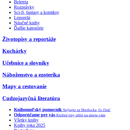
Beletria
Rozprávky
Sci-fi, fantasy a komiksy
Leporelá
Náučné knihy
Ďalšie kategórie
Životopisy a reportáže
Kuchárky
Učebnice a slovníky
Náboženstvo a ezoterika
Mapy a cestovanie
Cudzojazyčná literatúra
Knihomoľský pomocník
Spýtajte sa Sherlocka, čo čítať
Odporúčame pre vás
Knižné tipy ušité na mieru vám
Všetky knihy
Knihy roka 2025