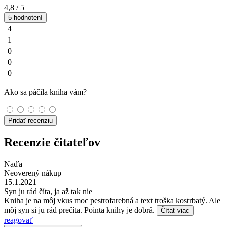
4,8
/ 5
5 hodnotení
4
1
0
0
0
Ako sa páčila kniha vám?
Pridať recenziu
Recenzie čitateľov
Naďa
Neoverený nákup
15.1.2021
Syn ju rád číta, ja až tak nie
Kniha je na môj vkus moc pestrofarebná a text troška kostrbatý. Ale
môj syn si ju rád prečíta. Pointa knihy je dobrá.
Čítať viac
reagovať