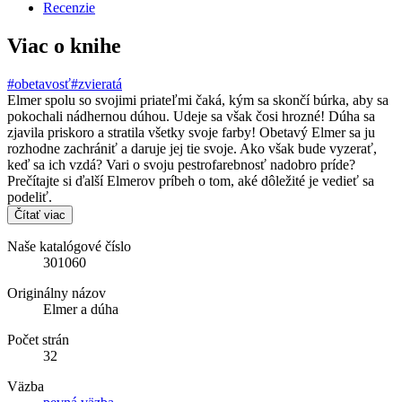
Recenzie
Viac o knihe
#obetavosť
#zvieratá
Elmer spolu so svojimi priateľmi čaká, kým sa skončí búrka, aby sa
pokochali nádhernou dúhou. Udeje sa však čosi hrozné! Dúha sa
zjavila priskoro a stratila všetky svoje farby! Obetavý Elmer sa ju
rozhodne zachrániť a daruje jej tie svoje. Ako však bude vyzerať,
keď sa ich vzdá? Vari o svoju pestrofarebnosť nadobro príde?
Prečítajte si ďalší Elmerov príbeh o tom, aké dôležité je vedieť sa
podeliť.
Čítať viac
Naše katalógové číslo
301060
Originálny názov
Elmer a dúha
Počet strán
32
Väzba