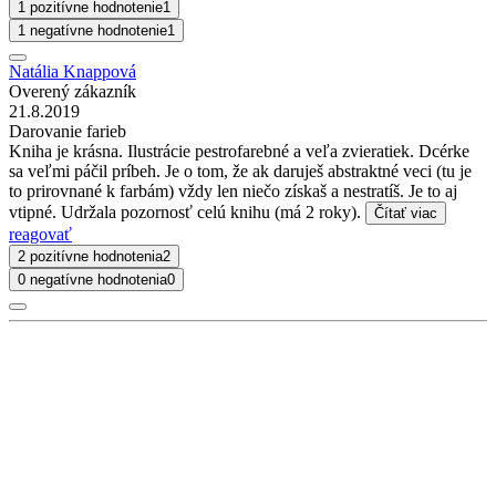
1 pozitívne hodnotenie
1
1 negatívne hodnotenie
1
Natália Knappová
Overený zákazník
21.8.2019
Darovanie farieb
Kniha je krásna. Ilustrácie pestrofarebné a veľa zvieratiek. Dcérke
sa veľmi páčil príbeh. Je o tom, že ak daruješ abstraktné veci (tu je
to prirovnané k farbám) vždy len niečo získaš a nestratíš. Je to aj
vtipné. Udržala pozornosť celú knihu (má 2 roky).
Čítať viac
reagovať
2 pozitívne hodnotenia
2
0 negatívne hodnotenia
0