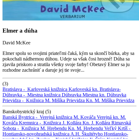
Elmer a dúha
David McKee
Elmer spolu so svojimi priateľmi čaká, kým sa skončí búrka, aby sa
pokochali nádhernou dúhou. Udeje sa však čosi hrozné! Dúha sa
zjavila priskoro a stratila všetky svoje farby! Obetavý Elmer sa ju
rozhodne zachrániť a daruje jej tie svoje...
(3)
Bratislava -
Karloveská knižnica
Karloveská kn.
Bratislava-
Dúbravka -
Miestna knižnica Dúbravka
Miestna kn. Dúbravka
Prievidza -
Knižnica M. Mišíka Prievidza
Kn. M. Mišíka Prievidza
Banskobystrický kraj (5)
Banská Bystrica -
Verejná knižnica M. Kováča
Verejná kn. M.
Kováča
Kremnica -
Knižnica J. Kollára
Kn. J. Kollára
Rimavská
Sobota -
Knižnica M. Hrebendu
Kn. M. Hrebendu
Veľký Krtíš -
Hontiansko-novohradská knižnica A.H. Škultétyho
Hontiansko-