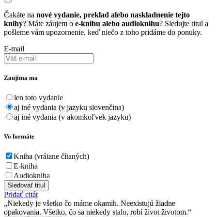
Čakáte na
nové vydanie, preklad alebo naskladnenie tejto
knihy
? Máte záujem o
e-knihu alebo audioknihu
? Sledujte titul a
pošleme vám upozornenie, keď niečo z toho pridáme do ponuky.
E-mail
Zaujíma ma
len toto vydanie
aj iné vydania (v jazyku slovenčina)
aj iné vydania (v akomkoľvek jazyku)
Vo formáte
Kniha (vrátane čítaných)
E-kniha
Audiokniha
Sledovať titul
Pridať citát
Niekedy je všetko čo máme okamih. Neexistujú žiadne
opakovania. Všetko, čo sa niekedy stalo, robí život životom.