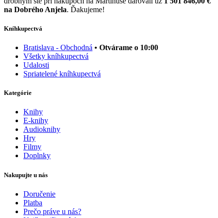
drobným ste pri nákupoch na Martinuse darovali už
1 501 846,00 €
na Dobrého Anjela
. Ďakujeme!
Kníhkupectvá
Bratislava - Obchodná
• Otvárame o 10:00
Všetky kníhkupectvá
Udalosti
Spriatelené kníhkupectvá
Kategórie
Knihy
E-knihy
Audioknihy
Hry
Filmy
Doplnky
Nakupujte u nás
Doručenie
Platba
Prečo práve u nás?