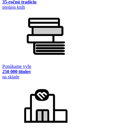
35-ročnú tradíciu
predaja kníh
Ponúkame vyše
250 000 titulov
na sklade