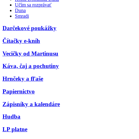
Učím sa rozprávať
Duna
Smradi
Darčekové poukážky
Čítačky e-kníh
Vecičky od Martinusu
Káva, čaj a pochutiny
Hrnčeky a fľaše
Papiernictvo
Zápisníky a kalendáre
Hudba
LP platne