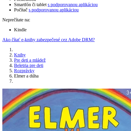
Smartfón či tablet
s podporovanou aplikáciou
Počítač
s podporovanou aplikáciou
Neprečítate na:
Kindle
Ako čítať e-knihy zabezpečené cez Adobe DRM?
Knihy
Pre deti a mládež
Beletria pre deti
Rozprávky
Elmer a dúha