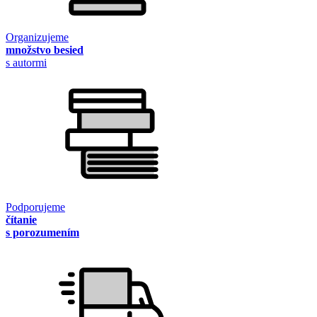
Organizujeme
množstvo besied
s autormi
Podporujeme
čítanie
s porozumením