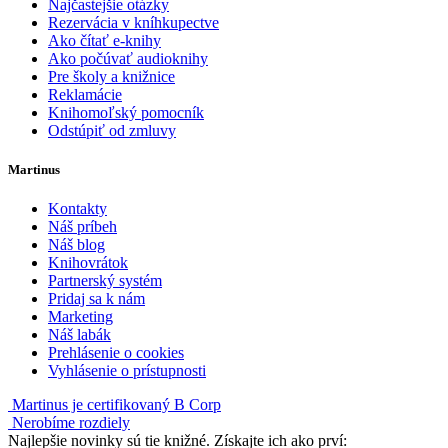
Najčastejšie otázky
Rezervácia v kníhkupectve
Ako čítať e-knihy
Ako počúvať audioknihy
Pre školy a knižnice
Reklamácie
Knihomoľský pomocník
Odstúpiť od zmluvy
Martinus
Kontakty
Náš príbeh
Náš blog
Knihovrátok
Partnerský systém
Pridaj sa k nám
Marketing
Náš labák
Prehlásenie o cookies
Vyhlásenie o prístupnosti
Martinus je certifikovaný B Corp
Nerobíme rozdiely
Najlepšie novinky sú tie knižné. Získajte ich ako prví: