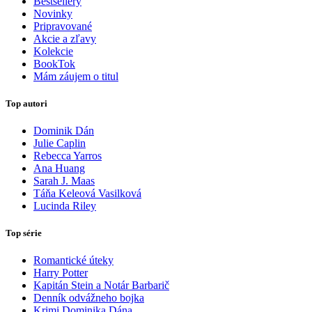
Bestsellery
Novinky
Pripravované
Akcie a zľavy
Kolekcie
BookTok
Mám záujem o titul
Top autori
Dominik Dán
Julie Caplin
Rebecca Yarros
Ana Huang
Sarah J. Maas
Táňa Keleová Vasilková
Lucinda Riley
Top série
Romantické úteky
Harry Potter
Kapitán Stein a Notár Barbarič
Denník odvážneho bojka
Krimi Dominika Dána