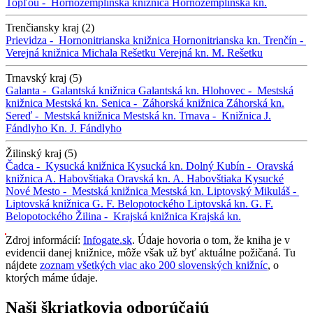
Topľou -
Hornozemplínska knižnica
Hornozemplínska kn.
Trenčiansky kraj (2)
Prievidza -
Hornonitrianska knižnica
Hornonitrianska kn.
Trenčín -
Verejná knižnica Michala Rešetku
Verejná kn. M. Rešetku
Trnavský kraj (5)
Galanta -
Galantská knižnica
Galantská kn.
Hlohovec -
Mestská
knižnica
Mestská kn.
Senica -
Záhorská knižnica
Záhorská kn.
Sereď -
Mestská knižnica
Mestská kn.
Trnava -
Knižnica J.
Fándlyho
Kn. J. Fándlyho
Žilinský kraj (5)
Čadca -
Kysucká knižnica
Kysucká kn.
Dolný Kubín -
Oravská
knižnica A. Habovštiaka
Oravská kn. A. Habovštiaka
Kysucké
Nové Mesto -
Mestská knižnica
Mestská kn.
Liptovský Mikuláš -
Liptovská knižnica G. F. Belopotockého
Liptovská kn. G. F.
Belopotockého
Žilina -
Krajská knižnica
Krajská kn.
Zdroj informácií:
Infogate.sk
. Údaje hovoria o tom, že kniha je v
evidencii danej knižnice, môže však už byť aktuálne požičaná. Tu
nájdete
zoznam všetkých viac ako 200 slovenských knižníc
, o
ktorých máme údaje.
Naši škriatkovia odporúčajú