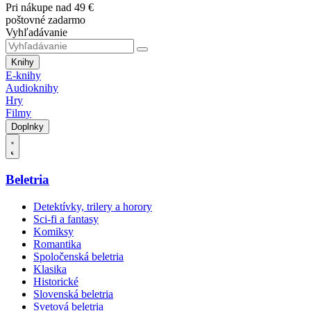
Pri nákupe nad 49 €
poštovné zadarmo
Vyhľadávanie
Knihy
E-knihy
Audioknihy
Hry
Filmy
Doplnky
Beletria
Detektívky, trilery a horory
Sci-fi a fantasy
Komiksy
Romantika
Spoločenská beletria
Klasika
Historické
Slovenská beletria
Svetová beletria