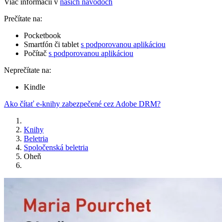
Viac informácií v
našich návodoch
Prečítate na:
Pocketbook
Smartfón či tablet
s podporovanou aplikáciou
Počítač
s podporovanou aplikáciou
Neprečítate na:
Kindle
Ako čítať e-knihy zabezpečené cez Adobe DRM?
Knihy
Beletria
Spoločenská beletria
Oheň