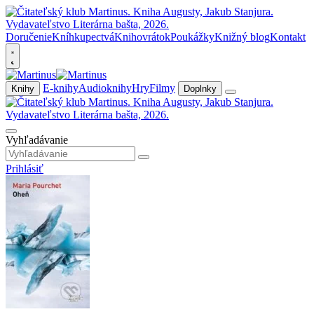
Doručenie
Kníhkupectvá
Knihovrátok
Poukážky
Knižný blog
Kontakt
E-knihy
Audioknihy
Hry
Filmy
Knihy
Doplnky
Vyhľadávanie
Prihlásiť