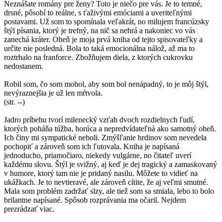
Neznášate romány pre ženy? Toto je niečo pre vás. Je to temné,
drsné, pôsobí to reálne, s ťaživými emóciami a uveriteľnými
postavami. Už som to spomínala veľakrát, no milujem francúzsky
štýl písania, ktorý je trefný, na nič sa nehrá a nakoniec vo vás
zanechá kráter. Oheň je moja prvá kniha od tejto spisovateľky a
určite nie posledná. Bola to taká emocionálna nálož, až ma to
roztrhalo na franforce. Zbožňujem diela, z ktorých cukrovku
nedostanem.
Robil som, čo som mohol, aby som bol nenápadný, to je môj štýl,
nevýraznejšia je už len mŕtvola.
(str. --)
Jadro príbehu tvorí milenecký vzťah dvoch rozdielnych ľudí,
ktorých poháňa túžba, horúca a nepredvídateľná ako samotný oheň.
Ich činy mi sympatické neboli. Zmýšľanie hrdinov som nevedela
pochopiť a zároveň som ich ľutovala. Kniha je napísaná
jednoducho, priamočiaro, niekedy vulgárne, no čitateľ uverí
každému slovu. Štýl je svižný, aj keď je dej tragický a zamaskovaný
v humore, ktorý tam nie je pridaný nasilu. Môžete to vidieť na
ukážkach. Je to nevtieravé, ale zároveň cítite, že aj veľmi smutné.
Mala som problém zadržať slzy, ale tiež som sa smiala, lebo to bolo
brilantne napísané. Spôsob rozprávania ma očaril. Nejdem
prezrádzať viac.