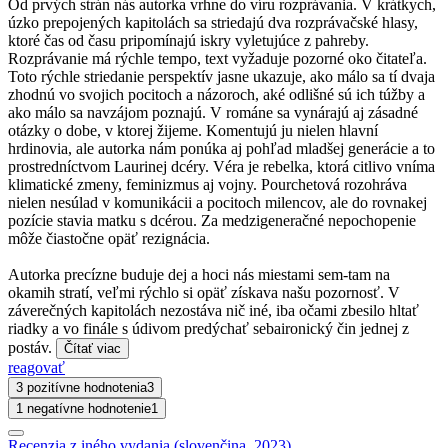
Od prvých strán nás autorka vrhne do víru rozprávania. V krátkych,
úzko prepojených kapitolách sa striedajú dva rozprávačské hlasy,
ktoré čas od času pripomínajú iskry vyletujúce z pahreby.
Rozprávanie má rýchle tempo, text vyžaduje pozorné oko čitateľa.
Toto rýchle striedanie perspektív jasne ukazuje, ako málo sa tí dvaja
zhodnú vo svojich pocitoch a názoroch, aké odlišné sú ich túžby a
ako málo sa navzájom poznajú. V románe sa vynárajú aj zásadné
otázky o dobe, v ktorej žijeme. Komentujú ju nielen hlavní
hrdinovia, ale autorka nám ponúka aj pohľad mladšej generácie a to
prostredníctvom Laurinej dcéry. Véra je rebelka, ktorá citlivo vníma
klimatické zmeny, feminizmus aj vojny. Pourchetová rozohráva
nielen nesúlad v komunikácii a pocitoch milencov, ale do rovnakej
pozície stavia matku s dcérou. Za medzigeneračné nepochopenie
môže čiastočne opäť rezignácia.
Autorka precízne buduje dej a hoci nás miestami sem-tam na
okamih stratí, veľmi rýchlo si opäť získava našu pozornosť. V
záverečných kapitolách nezostáva nič iné, iba očami zbesilo hltať
riadky a vo finále s údivom predýchať sebaironický čin jednej z
postáv.
Čítať viac
reagovať
3 pozitívne hodnotenia
3
1 negatívne hodnotenie
1
Recenzia z iného vydania (slovenčina, 2023)