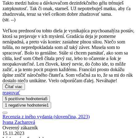
Takto medzi halou a dávkovačom dezinfekčného gélu trénuješ
zatrpknutosť. Tak či onak, starneš. Už nepotrebuješ matku, aby ťa
zhadzovala, teraz sa vieš celkom dobre zhadzovať sama.
(str. --)
Veľkou prednosťou tohto diela je vynikajúca psychoanalýza postáv,
ktorá sa prejavuje v ich myslení. Gradácia deja je pomerne
nenápadná, a preto vás koniec zasiahne plnou silou. Niečo som
tušila, no nepredpokladala som až taký záver. Musela som to
spracovať. Bolo to geniálne. Stále si chcem pamätať, ako som sa
cítila, keď som Oheň čítala prvý raz, lebo to očarenie a šok je
neopakovateľné. Len človek, ktorý nevie, do čoho ide, to môže
zažiť, a ja tento pocit prajem každému. Francúzi prosto dokážu
úplne zničiť náročného čitateľa. Som vďačná za to, že sa mi do rúk
dostalo niečo unikátne. Vrelo odporúčam ďalej. Neváhajte!
Čítať viac
reagovať
5 pozitívne hodnotenia
5
1 negatívne hodnotenie
1
Recenzia z iného vydania (slovenčina, 2023)
Ivana Zacharová
Overený zákazník
15.11.2023