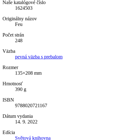
Naše katalógové číslo
1624503
Originálny názov
Feu
Počet strán
248
Väzba
pevná väzba s prebalom
Rozmer
135×208 mm
Hmotnosť
390 g
ISBN
9788020721167
Dátum vydania
14. 9. 2022
Edícia
Světová knihovna