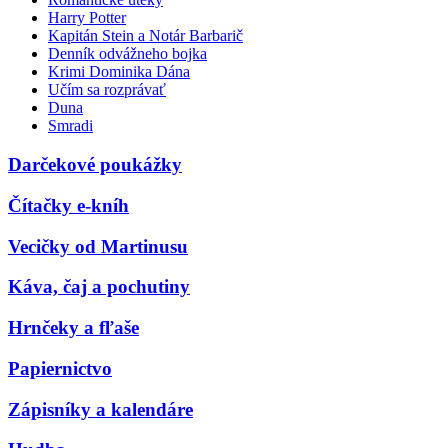
Harry Potter
Kapitán Stein a Notár Barbarič
Denník odvážneho bojka
Krimi Dominika Dána
Učím sa rozprávať
Duna
Smradi
Darčekové poukážky
Čítačky e-kníh
Vecičky od Martinusu
Káva, čaj a pochutiny
Hrnčeky a fľaše
Papiernictvo
Zápisníky a kalendáre