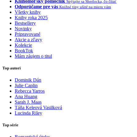
Knihomoľský pomocník
Spýtajte sa Sherlocka, čo čítať
Odporúčame pre vás
Knižné tipy ušité na mieru vám
Všetky knihy
Knihy roka 2025
Bestsellery
Novinky
Pripravované
Akcie a zľavy
Kolekcie
BookTok
Mám záujem o titul
Top autori
Dominik Dán
Julie Caplin
Rebecca Yarros
Ana Huang
Sarah J. Maas
Táňa Keleová Vasilková
Lucinda Riley
Top série
Romantické úteky