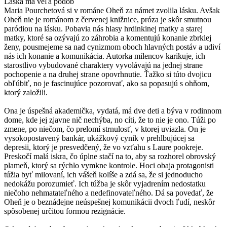
Láska má veľa podob
Maria Pourchetová si v románe Oheň za námet zvolila lásku. Avšak
Oheň nie je románom z červenej knižnice, próza je skôr smutnou
paródiou na lásku. Pobavia nás hlasy hrdinkinej matky a starej
matky, ktoré sa ozývajú zo záhrobia a komentujú konanie zbrklej
ženy, pousmejeme sa nad cynizmom oboch hlavných postáv a udiví
nás ich konanie a komunikácia. Autorka milencov karikuje, ich
starostlivo vybudované charaktery vyvolávajú na jednej strane
pochopenie a na druhej strane opovrhnutie. Ťažko si túto dvojicu
obľúbiť, no je fascinujúce pozorovať, ako sa popasujú s ohňom,
ktorý založili.
Ona je úspešná akademička, vydatá, má dve deti a býva v rodinnom
dome, kde jej zjavne nič nechýba, no cíti, že to nie je ono. Túži po
zmene, po niečom, čo prelomí strnulosť, v ktorej uviazla. On je
vysokopostavený bankár, ukážkový cynik v prehlbujúcej sa
depresii, ktorý je presvedčený, že vo vzťahu s Laure pookreje.
Preskočí malá iskra, čo úplne stačí na to, aby sa rozhorel obrovský
plameň, ktorý sa rýchlo vymkne kontrole. Hoci obaja protagonisti
túžia byť milovaní, ich vášeň kolíše a zdá sa, že si jednoducho
nedokážu porozumieť. Ich túžba je skôr vyjadrením nedostatku
niečoho nehmatateľného a nedefinovateľného. Dá sa povedať, že
Oheň je o beznádejne neúspešnej komunikácii dvoch ľudí, neskôr
spôsobenej určitou formou rezignácie.