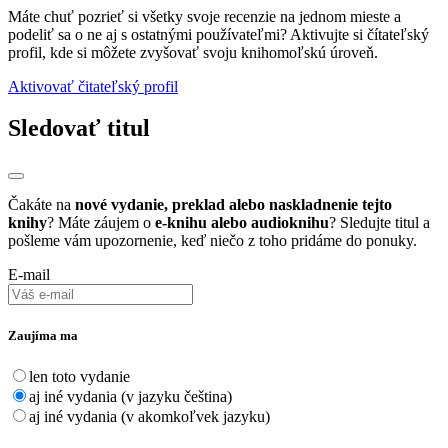
Máte chuť pozrieť si všetky svoje recenzie na jednom mieste a
podeliť sa o ne aj s ostatnými používateľmi? Aktivujte si čítateľský
profil, kde si môžete zvyšovať svoju knihomoľskú úroveň.
Aktivovať čitateľský profil
Sledovať titul
Čakáte na
nové vydanie, preklad alebo naskladnenie tejto
knihy
? Máte záujem o
e-knihu alebo audioknihu
? Sledujte titul a
pošleme vám upozornenie, keď niečo z toho pridáme do ponuky.
E-mail
Zaujíma ma
len toto vydanie
aj iné vydania (v jazyku čeština)
aj iné vydania (v akomkoľvek jazyku)