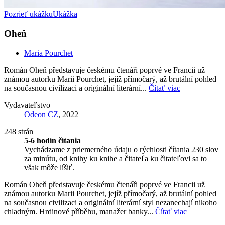
Pozrieť ukážku
Ukážka
Oheň
Maria Pourchet
Román Oheň představuje českému čtenáři poprvé ve Francii už
známou autorku Marii Pourchet, jejíž přímočarý, až brutální pohled
na současnou civilizaci a originální literární...
Čítať viac
Vydavateľstvo
Odeon CZ
, 2022
248 strán
5-6 hodín čítania
Vychádzame z priemerného údaju o rýchlosti čítania 230 slov
za minútu, od knihy ku knihe a čitateľa ku čitateľovi sa to
však môže líšiť.
Román Oheň představuje českému čtenáři poprvé ve Francii už
známou autorku Marii Pourchet, jejíž přímočarý, až brutální pohled
na současnou civilizaci a originální literární styl nezanechají nikoho
chladným. Hrdinové příběhu, manažer banky...
Čítať viac