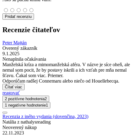
Pridať recenziu
Recenzie čitateľov
Peter Majtán
Overený zákazník
9.1.2025
Nenaplnila očakávania
Manželská kríza a mimomanželská aféra. V názve je síce oheň, ale
nemal som pocit, že by postavy iskrili a ich vzťah pre mňa nemal
šťavu. Čakal som viac. Priemer.
Odporúčam radšej Connemaru alebo niečo od Houellebecqa.
Čítať viac
reagovať
2 pozitívne hodnotenia
2
1 negatívne hodnotenie
1
Recenzia z iného vydania (slovenčina, 2023)
Natália z nathalysreading
Neoverený nákup
22.11.2023