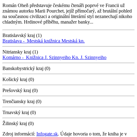
Román Oheň představuje českému čtenáři poprvé ve Francii už
známou autorku Marii Pourchet, jejíž přímočarý, až brutální pohled
na současnou civilizaci a originální literární styl nezanechají nikoho
chladným. Hrdinové příběhu, manažer banky...
Bratislavský kraj (1)
Bratislava -
Mestská knižnica
Mestská kn.
Nitriansky kraj (1)
Komárno -
Knižnica J. Szinnyeiho
Kn. J. Szinnyeiho
Banskobystrický kraj (0)
Košický kraj (0)
Prešovský kraj (0)
Trenčiansky kraj (0)
Trnavský kraj (0)
Žilinský kraj (0)
Zdroj informácií:
Infogate.sk
. Údaje hovoria o tom, že kniha je v