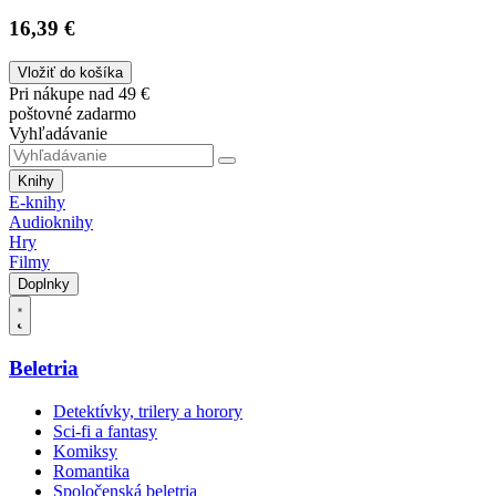
16,39 €
Vložiť do košíka
Pri nákupe nad 49 €
poštovné zadarmo
Vyhľadávanie
Knihy
E-knihy
Audioknihy
Hry
Filmy
Doplnky
Beletria
Detektívky, trilery a horory
Sci-fi a fantasy
Komiksy
Romantika
Spoločenská beletria