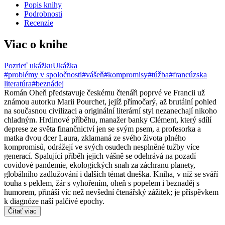
Popis knihy
Podrobnosti
Recenzie
Viac o knihe
Pozrieť ukážku
Ukážka
#problémy v spoločnosti
#vášeň
#kompromisy
#túžba
#francúzska
literatúra
#beznádej
Román Oheň představuje českému čtenáři poprvé ve Francii už
známou autorku Marii Pourchet, jejíž přímočarý, až brutální pohled
na současnou civilizaci a originální literární styl nezanechají nikoho
chladným. Hrdinové příběhu, manažer banky Clément, který sdílí
deprese ze světa finančnictví jen se svým psem, a profesorka a
matka dvou dcer Laura, zklamaná ze svého života plného
kompromisů, odrážejí ve svých osudech nesplněné tužby více
generací. Spalující příběh jejich vášně se odehrává na pozadí
covidové pandemie, ekologických snah za záchranu planety,
globálního zadlužování i dalších témat dneška. Kniha, v níž se sváří
touha s peklem, žár s vyhořením, oheň s popelem i beznaděj s
humorem, přináší víc než nevšední čtenářský zážitek; je příspěvkem
k diagnóze naší palčivé epochy.
Čítať viac