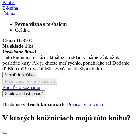
Kniha
E-kniha
Čítaná
Pevná väzba s prebalom
Čeština
Cena:
16,39 €
Na sklade 1 ks
Posielame ihneď
Túto knihu máme síce aktuálne na sklade, máme však už iba
posledné kusy. Ak ju chcete mať rýchlo, ponáhľajte sa! Dodanie
ďalších môže trvať dlhšie, zvyčajne do štyroch dní.
Vložiť do košíka
Rezervovať v kníhkupectve
Pridať do zoznamu
Sledovať dostupnosť
Dostupné v
dvoch knižniciach
.
Požičať v knižnici
V ktorých knižniciach majú túto knihu?