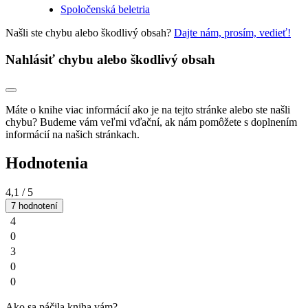
Spoločenská beletria
Našli ste chybu alebo škodlivý obsah?
Dajte nám, prosím, vedieť!
Nahlásiť chybu alebo škodlivý obsah
Máte o knihe viac informácií ako je na tejto stránke alebo ste našli
chybu? Budeme vám veľmi vďační, ak nám pomôžete s doplnením
informácií na našich stránkach.
Hodnotenia
4,1
/ 5
7 hodnotení
4
0
3
0
0
Ako sa páčila kniha vám?