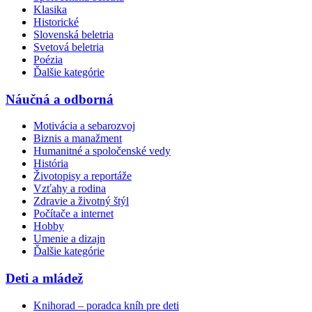
Klasika
Historické
Slovenská beletria
Svetová beletria
Poézia
Ďalšie kategórie
Náučná a odborná
Motivácia a sebarozvoj
Biznis a manažment
Humanitné a spoločenské vedy
História
Životopisy a reportáže
Vzťahy a rodina
Zdravie a životný štýl
Počítače a internet
Hobby
Umenie a dizajn
Ďalšie kategórie
Deti a mládež
Knihorad – poradca kníh pre deti