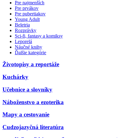
Pre najmenších
Pre prvákov
Pre pubertiakov
Young Adult
Beletria
Rozprávky
Sci-fi, fantasy a komiksy
Leporelá
Náučné knihy
Ďalšie kategórie
Životopisy a reportáže
Kuchárky
Učebnice a slovníky
Náboženstvo a ezoterika
Mapy a cestovanie
Cudzojazyčná literatúra