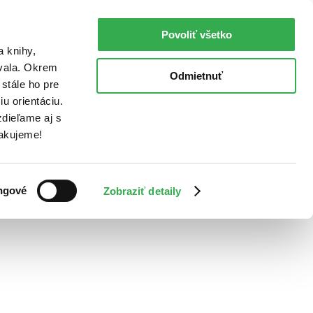
Povoliť všetko
a knihy,
ovala. Okrem
Odmietnuť
stále ho pre
u orientáciu.
dieľame aj s
Ďakujeme!
ngové
Zobraziť detaily