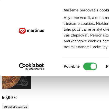
Doručenie
Kníhkupectvá
Knihovrátok
Poukážky
Knižný blog
Kontakt
Môžeme pracovať s cooki
Aby sme vedeli, ako sa na 
zbierame cookies. Niektor
E-knihy
Audioknihy
Hry
Filmy
Knihy
Doplnky
toho používame analytické
vás zlepšovať. Personaliz
Vyhľadávanie
Marketingové cookies nám 
tretími stranami. Veľmi b
Prihlásiť
Výber
Potrebné
P
súhlasu
60,00 €
Vložiť do košíka