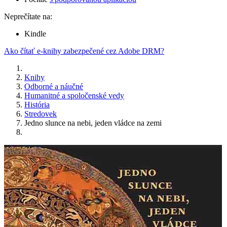
Neprečítate na:
Kindle
Ako čítať e-knihy zabezpečené cez Adobe DRM?
Knihy
Odborné a náučné
Humanitné a spoločenské vedy
História
Stredovek
Jedno slunce na nebi, jeden vládce na zemi