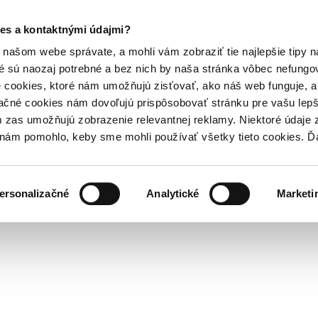
es a kontaktnými údajmi?
našom webe správate, a mohli vám zobraziť tie najlepšie tipy n
é sú naozaj potrebné a bez nich by naša stránka vôbec nefung
 cookies, ktoré nám umožňujú zisťovať, ako náš web funguje, a 
ačné cookies nám dovoľujú prispôsobovať stránku pre vašu lepši
zas umožňujú zobrazenie relevantnej reklamy. Niektoré údaje z
y nám pomohlo, keby sme mohli používať všetky tieto cookies. 
ersonalizačné
Analytické
Marketi