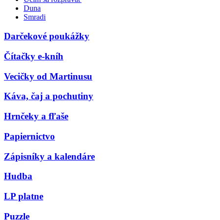
Duna
Smradi
Darčekové poukážky
Čítačky e-kníh
Vecičky od Martinusu
Káva, čaj a pochutiny
Hrnčeky a fľaše
Papiernictvo
Zápisníky a kalendáre
Hudba
LP platne
Puzzle