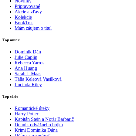
Novinky
Pripravované
Akcie a zľavy
Kolekcie
BookTok
Mám záujem o titul
Top autori
Dominik Dán
Julie Caplin
Rebecca Yarros
Ana Huang
Sarah J. Maas
Táňa Keleová Vasilková
Lucinda Riley
Top série
Romantické úteky
Harry Potter
Kapitán Stein a Notár Barbarič
Denník odvážneho bojka
Krimi Dominika Dána
Učím sa rozprávať