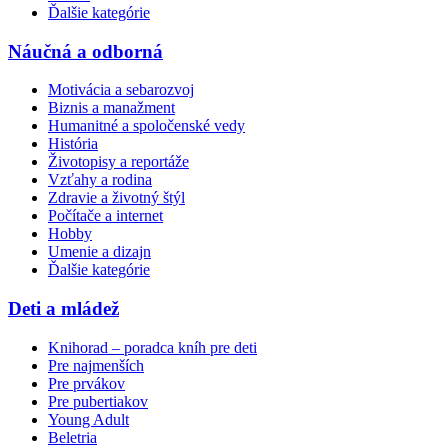
Ďalšie kategórie
Náučná a odborná
Motivácia a sebarozvoj
Biznis a manažment
Humanitné a spoločenské vedy
História
Životopisy a reportáže
Vzťahy a rodina
Zdravie a životný štýl
Počítače a internet
Hobby
Umenie a dizajn
Ďalšie kategórie
Deti a mládež
Knihorad – poradca kníh pre deti
Pre najmenších
Pre prvákov
Pre pubertiakov
Young Adult
Beletria