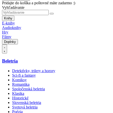
Pridajte do košíka a poštovné máte zadarmo :)
Vyhľadávanie
Knihy
E-knihy
Audioknihy
Hry
Filmy
Doplnky
Beletria
Detektívky, trilery a horory
Sci-fi a fantasy
Komiksy
Romantika
Spoločenská beletria
Klasika
Historické
Slovenská beletria
Svetová beletria
Poézia