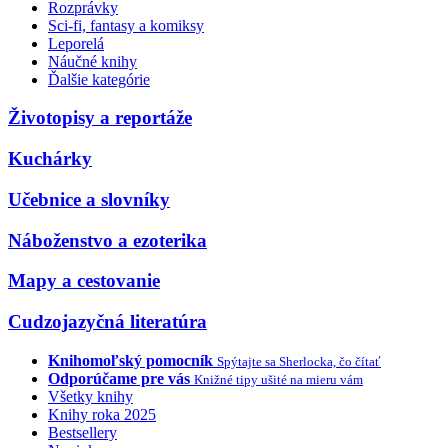
Rozprávky
Sci-fi, fantasy a komiksy
Leporelá
Náučné knihy
Ďalšie kategórie
Životopisy a reportáže
Kuchárky
Učebnice a slovníky
Náboženstvo a ezoterika
Mapy a cestovanie
Cudzojazyčná literatúra
Knihomoľský pomocník
Spýtajte sa Sherlocka, čo čítať
Odporúčame pre vás
Knižné tipy ušité na mieru vám
Všetky knihy
Knihy roka 2025
Bestsellery