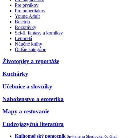
Pre prvákov
Pre pubertiakov
Young Adult
Beletria
Rozprávky
Sci-fi, fantasy a komiksy
Leporelá
Náučné knihy
Ďalšie kategórie
Životopisy a reportáže
Kuchárky
Učebnice a slovníky
Náboženstvo a ezoterika
Mapy a cestovanie
Cudzojazyčná literatúra
Knihomoľský pomocník
Spýtajte sa Sherlocka, čo čítať