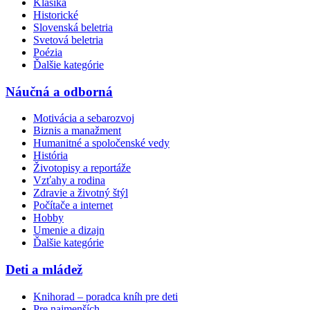
Klasika
Historické
Slovenská beletria
Svetová beletria
Poézia
Ďalšie kategórie
Náučná a odborná
Motivácia a sebarozvoj
Biznis a manažment
Humanitné a spoločenské vedy
História
Životopisy a reportáže
Vzťahy a rodina
Zdravie a životný štýl
Počítače a internet
Hobby
Umenie a dizajn
Ďalšie kategórie
Deti a mládež
Knihorad – poradca kníh pre deti
Pre najmenších