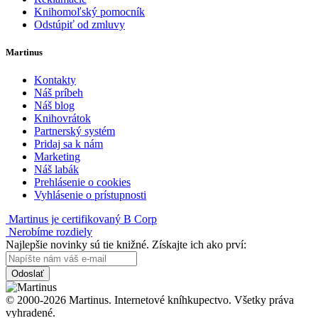
Knihomoľský pomocník
Odstúpiť od zmluvy
Martinus
Kontakty
Náš príbeh
Náš blog
Knihovrátok
Partnerský systém
Pridaj sa k nám
Marketing
Náš labák
Prehlásenie o cookies
Vyhlásenie o prístupnosti
Martinus je certifikovaný B Corp
Nerobíme rozdiely
Najlepšie novinky sú tie knižné. Získajte ich ako prví:
Odoslať
© 2000-2026 Martinus. Internetové kníhkupectvo. Všetky práva
vyhradené.