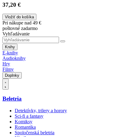
37,20 €
Vložiť do košíka
Pri nákupe nad 49 €
poštovné zadarmo
Vyhľadávanie
Knihy
E-knihy
Audioknihy
Hry
Filmy
Doplnky
Beletria
Detektívky, trilery a horory
Sci-fi a fantasy
Komiksy
Romantika
Spoločenská beletria