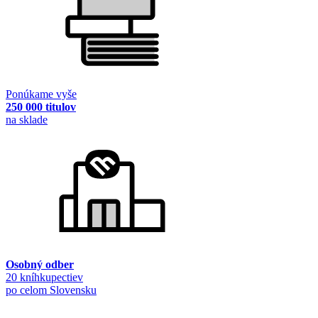
Ponúkame vyše
250 000 titulov
na sklade
Osobný odber
20 kníhkupectiev
po celom Slovensku