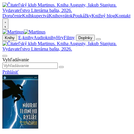
Doručenie
Kníhkupectvá
Knihovrátok
Poukážky
Knižný blog
Kontakt
E-knihy
Audioknihy
Hry
Filmy
Knihy
Doplnky
Vyhľadávanie
Prihlásiť