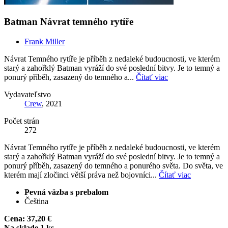
Batman Návrat temného rytíře
Frank Miller
Návrat Temného rytíře je příběh z nedaleké budoucnosti, ve kterém
starý a zahořklý Batman vyráží do své poslední bitvy. Je to temný a
ponurý příběh, zasazený do temného a...
Čítať viac
Vydavateľstvo
Crew
, 2021
Počet strán
272
Návrat Temného rytíře je příběh z nedaleké budoucnosti, ve kterém
starý a zahořklý Batman vyráží do své poslední bitvy. Je to temný a
ponurý příběh, zasazený do temného a ponurého světa. Do světa, ve
kterém mají zločinci větší práva než bojovníci...
Čítať viac
Pevná väzba s prebalom
Čeština
Cena:
37,20 €
Na sklade 1 ks