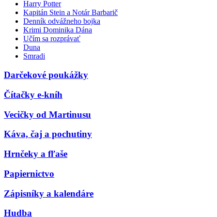
Harry Potter
Kapitán Stein a Notár Barbarič
Denník odvážneho bojka
Krimi Dominika Dána
Učím sa rozprávať
Duna
Smradi
Darčekové poukážky
Čítačky e-kníh
Vecičky od Martinusu
Káva, čaj a pochutiny
Hrnčeky a fľaše
Papiernictvo
Zápisníky a kalendáre
Hudba