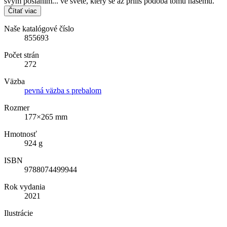
svým posláním... ve světě, který se až příliš podobá tomu našemu.
Čítať viac
Naše katalógové číslo
855693
Počet strán
272
Väzba
pevná väzba s prebalom
Rozmer
177×265 mm
Hmotnosť
924 g
ISBN
9788074499944
Rok vydania
2021
Ilustrácie