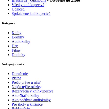
Bratislava - Obchodná
• Otvorené do 21:00
Všetky kníhkupectvá
Udalosti
Spriatelené kníhkupectvá
Kategórie
Knihy
E-knihy
Audioknihy
Hry
Filmy
Doplnky
Nakupujte u nás
Doručenie
Platba
Prečo práve u nás?
Najčastejšie otázky
Rezervácia v kníhkupectve
Ako čítať e-knihy
Ako počúvať audioknihy
Pre školy a knižnice
Reklamácie