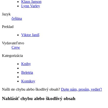
Klaus Janson
Lynn Varley
Jazyk
čeština
Preklad
Viktor Janiš
Vydavateľstvo
Crew
Kategorizácia
Knihy
Beletria
Komiksy
Našli ste chybu alebo škodlivý obsah?
Dajte nám, prosím, vedieť!
Nahlásiť chybu alebo škodlivý obsah