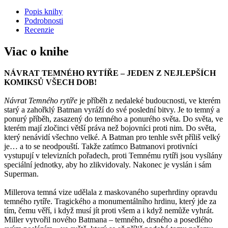
Popis knihy
Podrobnosti
Recenzie
Viac o knihe
NÁVRAT TEMNÉHO RYTÍŘE – JEDEN Z NEJLEPŠÍCH
KOMIKSŮ VŠECH DOB!
Návrat Temného rytíře
je příběh z nedaleké budoucnosti, ve kterém
starý a zahořklý Batman vyráží do své poslední bitvy. Je to temný a
ponurý příběh, zasazený do temného a ponurého světa. Do světa, ve
kterém mají zločinci větší práva než bojovníci proti nim. Do světa,
který nenávidí všechno velké. A Batman pro tenhle svět příliš velký
je… a to se neodpouští. Takže zatímco Batmanovi protivníci
vystupují v televizních pořadech, proti Temnému rytíři jsou vysílány
speciální jednotky, aby ho zlikvidovaly. Nakonec je vyslán i sám
Superman.
Millerova temná vize udělala z maskovaného superhrdiny opravdu
temného rytíře. Tragického a monumentálního hrdinu, který jde za
tím, čemu věří, i když musí jít proti všem a i když nemůže vyhrát.
Miller vytvořil nového Batmana – temného, drsného a posedlého