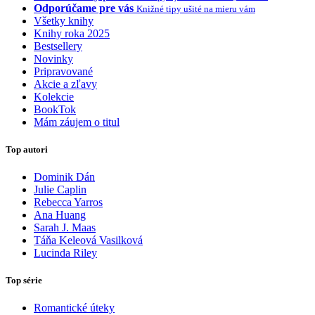
Odporúčame pre vás
Knižné tipy ušité na mieru vám
Všetky knihy
Knihy roka 2025
Bestsellery
Novinky
Pripravované
Akcie a zľavy
Kolekcie
BookTok
Mám záujem o titul
Top autori
Dominik Dán
Julie Caplin
Rebecca Yarros
Ana Huang
Sarah J. Maas
Táňa Keleová Vasilková
Lucinda Riley
Top série
Romantické úteky