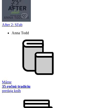
After 2: Sľub
Anna Todd
Máme
35-ročnú tradíciu
predaja kníh