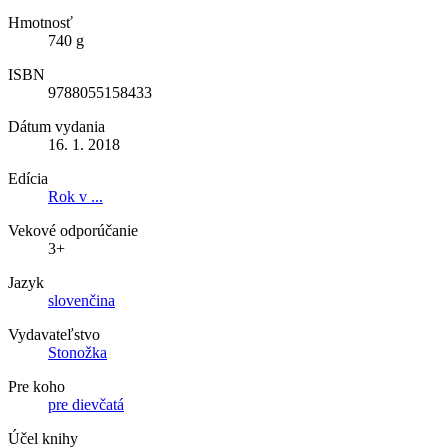
Hmotnosť
740 g
ISBN
9788055158433
Dátum vydania
16. 1. 2018
Edícia
Rok v ...
Vekové odporúčanie
3+
Jazyk
slovenčina
Vydavateľstvo
Stonožka
Pre koho
pre dievčatá
Účel knihy