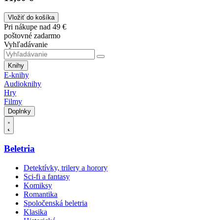
Vložiť do košíka
Pri nákupe nad 49 €
poštovné zadarmo
Vyhľadávanie
Knihy
E-knihy
Audioknihy
Hry
Filmy
Doplnky
Beletria
Detektívky, trilery a horory
Sci-fi a fantasy
Komiksy
Romantika
Spoločenská beletria
Klasika