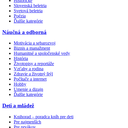
Historické
Slovenská beletria
Svetová beletria
Poézia
Ďalšie kategórie
Náučná a odborná
Motivácia a sebarozvoj
Biznis a manažment
Humanitné a spoločenské vedy
História
Životopisy a reportáže
Vzťahy a rodina
Zdravie a životný štýl
Počítače a internet
Hobby
Umenie a dizajn
Ďalšie kategórie
Deti a mládež
Knihorad – poradca kníh pre deti
Pre najmenších
Pre prvákov