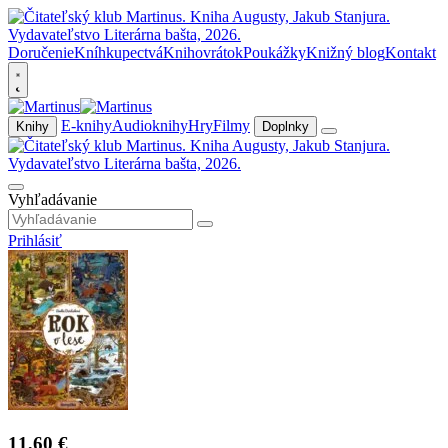
Doručenie
Kníhkupectvá
Knihovrátok
Poukážky
Knižný blog
Kontakt
E-knihy
Audioknihy
Hry
Filmy
Knihy
Doplnky
Vyhľadávanie
Prihlásiť
11,60 €