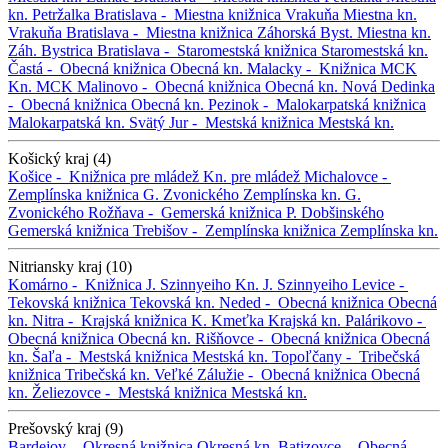
kn. Petržalka
Bratislava -
Miestna knižnica Vrakuňa
Miestna kn.
Vrakuňa
Bratislava -
Miestna knižnica Záhorská Byst.
Miestna kn.
Záh. Bystrica
Bratislava -
Staromestská knižnica
Staromestská kn.
Častá -
Obecná knižnica
Obecná kn.
Malacky -
Knižnica MCK
Kn. MCK
Malinovo -
Obecná knižnica
Obecná kn.
Nová Dedinka
-
Obecná knižnica
Obecná kn.
Pezinok -
Malokarpatská knižnica
Malokarpatská kn.
Svätý Jur -
Mestská knižnica
Mestská kn.
Košický kraj (4)
Košice -
Knižnica pre mládež
Kn. pre mládež
Michalovce -
Zemplínska knižnica G. Zvonického
Zemplínska kn. G.
Zvonického
Rožňava -
Gemerská knižnica P. Dobšinského
Gemerská knižnica
Trebišov -
Zemplínska knižnica
Zemplínska kn.
Nitriansky kraj (10)
Komárno -
Knižnica J. Szinnyeiho
Kn. J. Szinnyeiho
Levice -
Tekovská knižnica
Tekovská kn.
Neded -
Obecná knižnica
Obecná
kn.
Nitra -
Krajská knižnica K. Kmeťka
Krajská kn.
Palárikovo -
Obecná knižnica
Obecná kn.
Rišňovce -
Obecná knižnica
Obecná
kn.
Šaľa -
Mestská knižnica
Mestská kn.
Topoľčany -
Tribečská
knižnica
Tribečská kn.
Veľké Zálužie -
Obecná knižnica
Obecná
kn.
Želiezovce -
Mestská knižnica
Mestská kn.
Prešovský kraj (9)
Bardejov -
Okresná knižnica
Okresná kn.
Batizovce -
Obecná