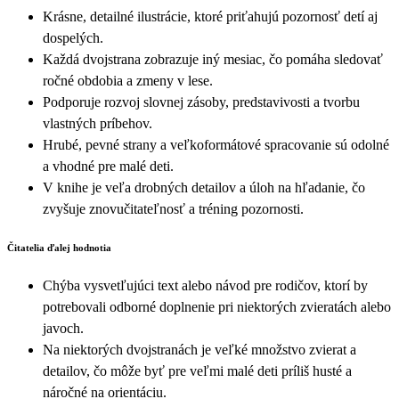
Krásne, detailné ilustrácie, ktoré priťahujú pozornosť detí aj
dospelých.
Každá dvojstrana zobrazuje iný mesiac, čo pomáha sledovať
ročné obdobia a zmeny v lese.
Podporuje rozvoj slovnej zásoby, predstavivosti a tvorbu
vlastných príbehov.
Hrubé, pevné strany a veľkoformátové spracovanie sú odolné
a vhodné pre malé deti.
V knihe je veľa drobných detailov a úloh na hľadanie, čo
zvyšuje znovučitateľnosť a tréning pozornosti.
Čitatelia ďalej hodnotia
Chýba vysvetľujúci text alebo návod pre rodičov, ktorí by
potrebovali odborné doplnenie pri niektorých zvieratách alebo
javoch.
Na niektorých dvojstranách je veľké množstvo zvierat a
detailov, čo môže byť pre veľmi malé deti príliš husté a
náročné na orientáciu.