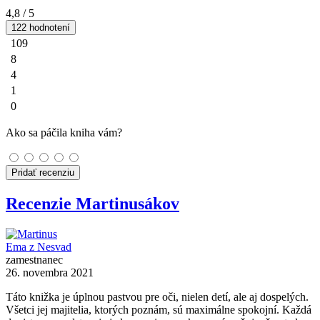
4,8
/ 5
122 hodnotení
109
8
4
1
0
Ako sa páčila kniha vám?
Pridať recenziu
Recenzie Martinusákov
Ema z Nesvad
zamestnanec
26. novembra 2021
Táto knižka je úplnou pastvou pre oči, nielen detí, ale aj dospelých.
Všetci jej majitelia, ktorých poznám, sú maximálne spokojní. Každá