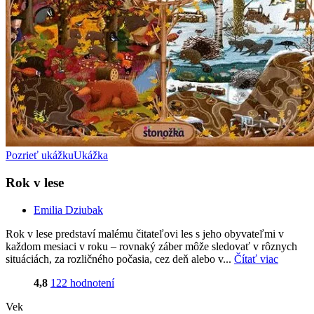
Pozrieť ukážku
Ukážka
Rok v lese
Emilia Dziubak
Rok v lese predstaví malému čitateľovi les s jeho obyvateľmi v
každom mesiaci v roku – rovnaký záber môže sledovať v rôznych
situáciách, za rozličného počasia, cez deň alebo v...
Čítať viac
4,8
122 hodnotení
Vek