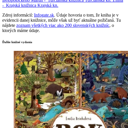
Belopotockého
Martin -
Turčianska knižnica
Turčianska kn.
Žilina
-
Krajská knižnica
Krajská kn.
Zdroj informácií:
Infogate.sk
. Údaje hovoria o tom, že kniha je v
evidencii danej knižnice, môže však už byť aktuálne požičaná. Tu
nájdete
zoznam všetkých viac ako 200 slovenských knižníc
, o
ktorých máme údaje.
Ďalšie knižné vydania