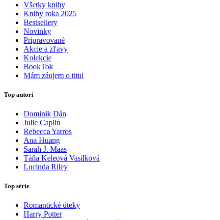
Všetky knihy
Knihy roka 2025
Bestsellery
Novinky
Pripravované
Akcie a zľavy
Kolekcie
BookTok
Mám záujem o titul
Top autori
Dominik Dán
Julie Caplin
Rebecca Yarros
Ana Huang
Sarah J. Maas
Táňa Keleová Vasilková
Lucinda Riley
Top série
Romantické úteky
Harry Potter