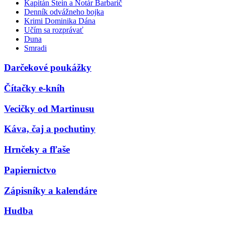
Kapitán Stein a Notár Barbarič
Denník odvážneho bojka
Krimi Dominika Dána
Učím sa rozprávať
Duna
Smradi
Darčekové poukážky
Čítačky e-kníh
Vecičky od Martinusu
Káva, čaj a pochutiny
Hrnčeky a fľaše
Papiernictvo
Zápisníky a kalendáre
Hudba