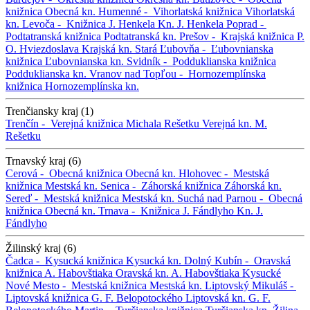
knižnica
Obecná kn.
Humenné -
Vihorlatská knižnica
Vihorlatská
kn.
Levoča -
Knižnica J. Henkela
Kn. J. Henkela
Poprad -
Podtatranská knižnica
Podtatranská kn.
Prešov -
Krajská knižnica P.
O. Hviezdoslava
Krajská kn.
Stará Ľubovňa -
Ľubovnianska
knižnica
Ľubovnianska kn.
Svidník -
Podduklianska knižnica
Podduklianska kn.
Vranov nad Topľou -
Hornozemplínska
knižnica
Hornozemplínska kn.
Trenčiansky kraj (1)
Trenčín -
Verejná knižnica Michala Rešetku
Verejná kn. M.
Rešetku
Trnavský kraj (6)
Cerová -
Obecná knižnica
Obecná kn.
Hlohovec -
Mestská
knižnica
Mestská kn.
Senica -
Záhorská knižnica
Záhorská kn.
Sereď -
Mestská knižnica
Mestská kn.
Suchá nad Parnou -
Obecná
knižnica
Obecná kn.
Trnava -
Knižnica J. Fándlyho
Kn. J.
Fándlyho
Žilinský kraj (6)
Čadca -
Kysucká knižnica
Kysucká kn.
Dolný Kubín -
Oravská
knižnica A. Habovštiaka
Oravská kn. A. Habovštiaka
Kysucké
Nové Mesto -
Mestská knižnica
Mestská kn.
Liptovský Mikuláš -
Liptovská knižnica G. F. Belopotockého
Liptovská kn. G. F.