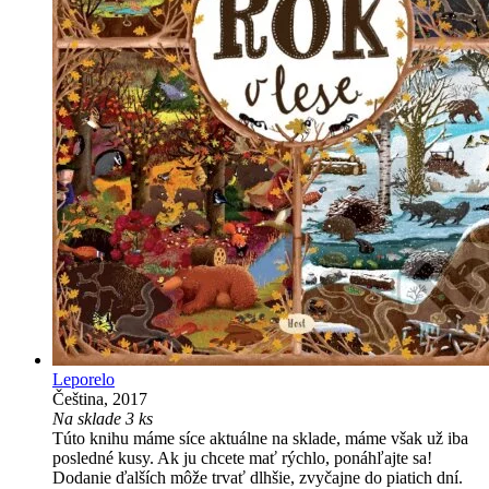
Leporelo
Čeština, 2017
Na sklade 3 ks
Túto knihu máme síce aktuálne na sklade, máme však už iba
posledné kusy. Ak ju chcete mať rýchlo, ponáhľajte sa!
Dodanie ďalších môže trvať dlhšie, zvyčajne do piatich dní.