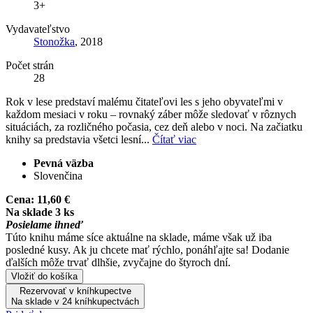
3+
Vydavateľstvo
Stonožka
, 2018
Počet strán
28
Rok v lese predstaví malému čitateľovi les s jeho obyvateľmi v
každom mesiaci v roku – rovnaký záber môže sledovať v rôznych
situáciách, za rozličného počasia, cez deň alebo v noci. Na začiatku
knihy sa predstavia všetci lesní...
Čítať viac
Pevná väzba
Slovenčina
Cena:
11,60 €
Na sklade 3 ks
Posielame ihneď
Túto knihu máme síce aktuálne na sklade, máme však už iba
posledné kusy. Ak ju chcete mať rýchlo, ponáhľajte sa! Dodanie
ďalších môže trvať dlhšie, zvyčajne do štyroch dní.
Vložiť do košíka
Rezervovať v kníhkupectve
Na sklade v 24 kníhkupectvách