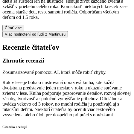
dieťa sa sústredí len na ilustrácie, sleduje život každého zvieraťa
zvlášť v priebehu celého roka. Komickosť niektorých kresieb zase
ocenia staršie deti, resp. samotní rodičia. Odporúčam všetkým
deťom od 1,5 roka.
Čítať viac
Viac hodnotení od ľudí z Martinusu
Recenzie čitateľov
Zhrnutie recenzií
Zosumarizované pomocou AI, ktorá môže robiť chyby.
Rok v lese je bohato ilustrovaná obrazová kniha, kde každá
dvojstrana predstavuje jeden mesiac v roku a ukazuje správanie
zvierat v lese. Kniha podporuje pozorovanie detailov, rozvoj slovnej
zásoby, tvorivosť a spoločné vymýšľanie príbehov. Oficiálne sa
uvádza vekovo od 3 rokov, no mnohí rodičia ju používajú aj s
mladšími deťmi. Niektorí čitateľia by ocenili viac textového
vysvetlenia alebo úloh pre dospelého pri práci s obrázkami.
Čitatelia oceňujú