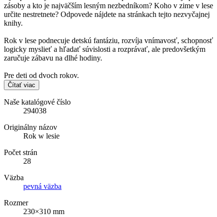
zásoby a kto je najväčším lesným nezbedníkom? Koho v zime v lese
určite nestretnete? Odpovede nájdete na stránkach tejto nezvyčajnej
knihy.
Rok v lese podnecuje detskú fantáziu, rozvíja vnímavosť, schopnosť
logicky myslieť a hľadať súvislosti a rozprávať, ale predovšetkým
zaručuje zábavu na dlhé hodiny.
Pre deti od dvoch rokov.
Čítať viac
Naše katalógové číslo
294038
Originálny názov
Rok w lesie
Počet strán
28
Väzba
pevná väzba
Rozmer
230×310 mm