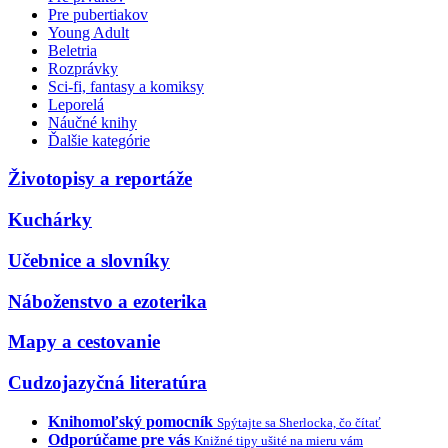
Pre pubertiakov
Young Adult
Beletria
Rozprávky
Sci-fi, fantasy a komiksy
Leporelá
Náučné knihy
Ďalšie kategórie
Životopisy a reportáže
Kuchárky
Učebnice a slovníky
Náboženstvo a ezoterika
Mapy a cestovanie
Cudzojazyčná literatúra
Knihomoľský pomocník
Spýtajte sa Sherlocka, čo čítať
Odporúčame pre vás
Knižné tipy ušité na mieru vám