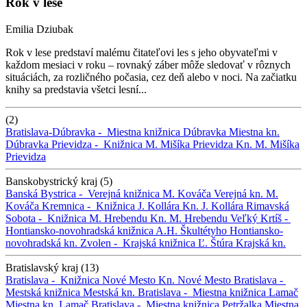
Rok v lese
Emilia Dziubak
Rok v lese predstaví malému čitateľovi les s jeho obyvateľmi v
každom mesiaci v roku – rovnaký záber môže sledovať v rôznych
situáciách, za rozličného počasia, cez deň alebo v noci. Na začiatku
knihy sa predstavia všetci lesní...
(2)
Bratislava-Dúbravka -
Miestna knižnica Dúbravka
Miestna kn.
Dúbravka
Prievidza -
Knižnica M. Mišíka Prievidza
Kn. M. Mišíka
Prievidza
Banskobystrický kraj (5)
Banská Bystrica -
Verejná knižnica M. Kováča
Verejná kn. M.
Kováča
Kremnica -
Knižnica J. Kollára
Kn. J. Kollára
Rimavská
Sobota -
Knižnica M. Hrebendu
Kn. M. Hrebendu
Veľký Krtíš -
Hontiansko-novohradská knižnica A.H. Škultétyho
Hontiansko-
novohradská kn.
Zvolen -
Krajská knižnica Ľ. Štúra
Krajská kn.
Bratislavský kraj (13)
Bratislava -
Knižnica Nové Mesto
Kn. Nové Mesto
Bratislava -
Mestská knižnica
Mestská kn.
Bratislava -
Miestna knižnica Lamač
Miestna kn. Lamač
Bratislava -
Miestna knižnica Petržalka
Miestna