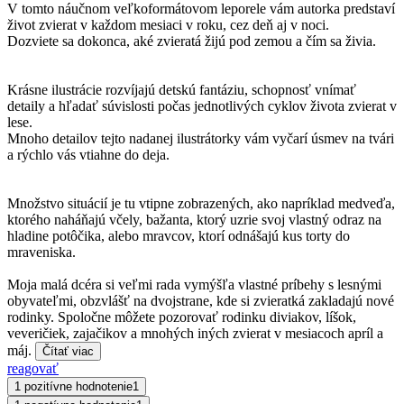
V tomto náučnom veľkoformátovom leporele vám autorka predstaví
život zvierat v každom mesiaci v roku, cez deň aj v noci.
Dozviete sa dokonca, aké zvieratá žijú pod zemou a čím sa živia.
Krásne ilustrácie rozvíjajú detskú fantáziu, schopnosť vnímať
detaily a hľadať súvislosti počas jednotlivých cyklov života zvierat v
lese.
Mnoho detailov tejto nadanej ilustrátorky vám vyčarí úsmev na tvári
a rýchlo vás vtiahne do deja.
Množstvo situácií je tu vtipne zobrazených, ako napríklad medveďa,
ktorého naháňajú včely, bažanta, ktorý uzrie svoj vlastný odraz na
hladine potôčika, alebo mravcov, ktorí odnášajú kus torty do
mraveniska.
Moja malá dcéra si veľmi rada vymýšľa vlastné príbehy s lesnými
obyvateľmi, obzvlášť na dvojstrane, kde si zvieratká zakladajú nové
rodinky. Spoločne môžete pozorovať rodinku diviakov, líšok,
veveričiek, zajačikov a mnohých iných zvierat v mesiacoch apríl a
máj.
Čítať viac
reagovať
1 pozitívne hodnotenie
1