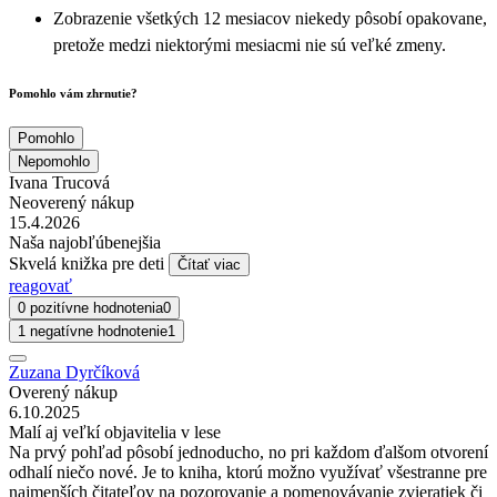
Zobrazenie všetkých 12 mesiacov niekedy pôsobí opakovane,
pretože medzi niektorými mesiacmi nie sú veľké zmeny.
Pomohlo vám zhrnutie?
Pomohlo
Nepomohlo
Ivana Trucová
Neoverený nákup
15.4.2026
Naša najobľúbenejšia
Skvelá knižka pre deti
Čítať viac
reagovať
0 pozitívne hodnotenia
0
1 negatívne hodnotenie
1
Zuzana Dyrčíková
Overený nákup
6.10.2025
Malí aj veľkí objavitelia v lese
Na prvý pohľad pôsobí jednoducho, no pri každom ďalšom otvorení
odhalí niečo nové. Je to kniha, ktorú možno využívať všestranne pre
najmenších čitateľov na pozorovanie a pomenovávanie zvieratiek či