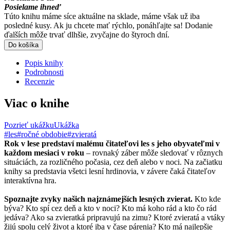
Posielame ihneď
Túto knihu máme síce aktuálne na sklade, máme však už iba
posledné kusy. Ak ju chcete mať rýchlo, ponáhľajte sa! Dodanie
ďalších môže trvať dlhšie, zvyčajne do štyroch dní.
Do košíka
Popis knihy
Podrobnosti
Recenzie
Viac o knihe
Pozrieť ukážku
Ukážka
#les
#ročné obdobie
#zvieratá
Rok v lese predstaví malému čitateľovi les s jeho obyvateľmi v
každom mesiaci v roku
– rovnaký záber môže sledovať v rôznych
situáciách, za rozličného počasia, cez deň alebo v noci. Na začiatku
knihy sa predstavia všetci lesní hrdinovia, v závere čaká čitateľov
interaktívna hra.
Spoznajte zvyky našich najznámejších lesných zvierat.
Kto kde
býva? Kto spí cez deň a kto v noci? Kto má koho rád a kto čo rád
jedáva? Ako sa zvieratká pripravujú na zimu? Ktoré zvieratá a vtáky
žijú spolu celý život a ktoré iba v čase párenia? Kto má najlepšie