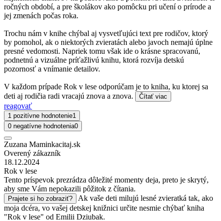
ročných období, a pre školákov ako pomôcku pri učení o prírode a
jej zmenách počas roka.
Trochu nám v knihe chýbal aj vysvetľujúci text pre rodičov, ktorý
by pomohol, ak o niektorých zvieratách alebo javoch nemajú úplne
presné vedomosti. Napriek tomu však ide o krásne spracovanú,
podnetnú a vizuálne príťažlivú knihu, ktorá rozvíja detskú
pozornosť a vnímanie detailov.
V každom prípade Rok v lese odporúčam je to kniha, ku ktorej sa
deti aj rodičia radi vracajú znova a znova.
Čítať viac
reagovať
1 pozitívne hodnotenie
1
0 negatívne hodnotenia
0
Zuzana Maminkacitaj.sk
Overený zákazník
18.12.2024
Rok v lese
Tento príspevok prezrádza dôležité momenty deja, preto je skrytý,
aby sme Vám nepokazili pôžitok z čítania.
Ak vaše deti milujú lesné zvieratká tak, ako
Prajete si ho zobraziť?
moja dcéra, vo vašej detskej knižnici určite nesmie chýbať kniha
"Rok v lese" od Emilii Dziubak.