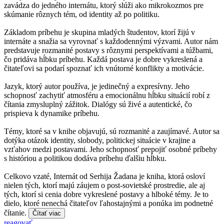
zavádza do jedného internátu, ktorý slúži ako mikrokozmos pre
skúmanie rôznych tém, od identity až po politiku.
Základom príbehu je skupina mladých študentov, ktorí žijú v
internáte a snažia sa vyrovnať s každodennými výzvami. Autor nám
predstavuje rozmanité postavy s rôznymi perspektívami a túžbami,
čo pridáva hĺbku príbehu. Každá postava je dobre vykreslená a
čitateľovi sa podarí spoznať ich vnútorné konflikty a motivácie.
Jazyk, ktorý autor používa, je jedinečný a expresívny. Jeho
schopnosť zachytiť atmosféru a emocionálnu hĺbku situácií robí z
čítania zmysluplný zážitok. Dialógy sú živé a autentické, čo
prispieva k dynamike príbehu.
Témy, ktoré sa v knihe objavujú, sú rozmanité a zaujímavé. Autor sa
dotýka otázok identity, slobody, politickej situácie v krajine a
vzťahov medzi postavami. Jeho schopnosť prepojiť osobné príbehy
s históriou a politikou dodáva príbehu ďalšiu hĺbku.
Celkovo vzaté, Internát od Serhija Žadana je kniha, ktorá osloví
nielen tých, ktorí majú záujem o post-sovietské prostredie, ale aj
tých, ktorí si cenia dobre vykreslené postavy a hlboké témy. Je to
dielo, ktoré nenechá čitateľov ľahostajnými a ponúka im podnetné
čítanie.
Čítať viac
reagovať