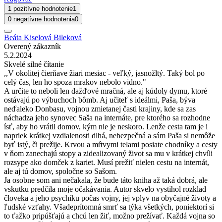
1 pozitívne hodnotenie
1
0 negatívne hodnotenia
0
Beáta Kiselová Bileková
Overený zákazník
5.2.2024
Skvelé silné čítanie
,,V okolitej čierňave žiari mesiac - veľký, jasnožltý. Taký bol po
celý čas, len ho spoza mrakov nebolo vidno."
A určite to neboli len dažďové mračná, ale aj kúdoly dymu, ktoré
ostávajú po výbuchoch bômb. Aj učiteľ s ideálmi, Paša, býva
neďaleko Donbasu, vojnou zmietanej časti krajiny, kde sa zas
náchadza jeho synovec Saša na internáte, pre ktorého sa rozhodne
ísť, aby ho vrátil domov, kým nie je neskoro. Lenže cesta tam je i
napriek krátkej vzdialenosti dlhá, nebezpečná a sám Paša si nemôže
byť istý, či prežije. Krvou a mŕtvymi telami posiate chodníky a cesty
v ňom zanechajú stopy a zidealizovaný život sa mu v krátkej chvíli
rozsype ako domček z kariet. Musí prežiť nielen cestu na internát,
ale aj tú domov, spoločne so Sašom.
Ja osobne som ani nečakala, že bude táto kniha až taká dobrá, ale
vskutku predčila moje očakávania. Autor skvelo vystihol rozklad
človeka a jeho psychiku počas vojny, jej vplyv na obyčajné životy a
ľudské vzťahy. Všadeprítomná smrť sa týka všetkých, poniektorí si
to ťažko pripúšťajú a chcú len žiť, možno prežívať. Každá vojna so