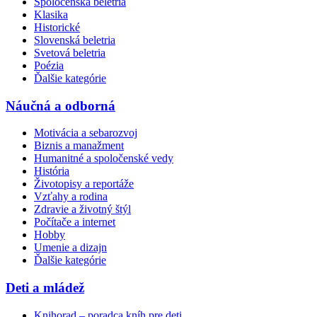
Spoločenská beletria
Klasika
Historické
Slovenská beletria
Svetová beletria
Poézia
Ďalšie kategórie
Náučná a odborná
Motivácia a sebarozvoj
Biznis a manažment
Humanitné a spoločenské vedy
História
Životopisy a reportáže
Vzťahy a rodina
Zdravie a životný štýl
Počítače a internet
Hobby
Umenie a dizajn
Ďalšie kategórie
Deti a mládež
Knihorad – poradca kníh pre deti