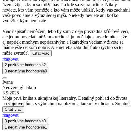
území žije, s kým sa môže baviť a kde sa zajtra ocitne. Nikdy
neviete, kto vám pomôže a kto vám môže ublížiť, kedy vás zachráni
vaše povolanie a výraz šedej myši. Niekedy neviete ani koľko
vydržíte, kým nemusíte.
Viac napísať nemôžem, lebo by som z deja prezradila kľúčové veci,
ale jednu povedať môžem - určite si ju prečítajte a uvedomíte si, že
aj napriek mnohým nepriaznivým a škaredým veciam v živote sa
máme ešte celkom dobre. Ale netreba zabudnúť ako rýchlo sa to
môže zvrtnúť.
Čítať viac
reagovať
2 pozitívne hodnotenia
2
0 negatívne hodnotenia
0
Ivana
Neoverený nákup
3.9.2025
Moja prvá kniha z ukrajinskej literatúry. Detailný pohľad do života
na vojnovej línii, s výbuchmi na obzore a tankmi v uliciach. Smutné.
Čítať viac
reagovať
0 pozitívne hodnotenia
0
1 negatívne hodnotenie
1