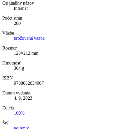
Originálny názov
Internát
Počet strán
280
Väzba
brožovaná väzba
Rozmer
125×212 mm
Hmotnosť
364 g
ISBN
9788082034007
Dátum vydania
4. 9. 2023
Edícia
100%
Štýl
vojnový