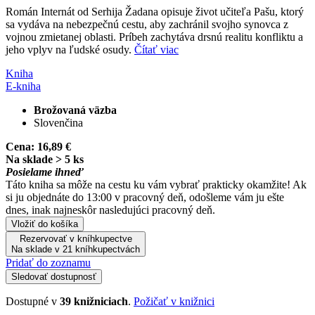
Román Internát od Serhija Žadana opisuje život učiteľa Pašu, ktorý
sa vydáva na nebezpečnú cestu, aby zachránil svojho synovca z
vojnou zmietanej oblasti. Príbeh zachytáva drsnú realitu konfliktu a
jeho vplyv na ľudské osudy.
Čítať viac
Kniha
E-kniha
Brožovaná väzba
Slovenčina
Cena:
16,89 €
Na sklade > 5 ks
Posielame ihneď
Táto kniha sa môže na cestu ku vám vybrať prakticky okamžite! Ak
si ju objednáte do 13:00 v pracovný deň, odošleme vám ju ešte
dnes, inak najneskôr nasledujúci pracovný deň.
Vložiť do košíka
Rezervovať v kníhkupectve
Na sklade v 21 kníhkupectvách
Pridať do zoznamu
Sledovať dostupnosť
Dostupné v
39 knižniciach
.
Požičať v knižnici