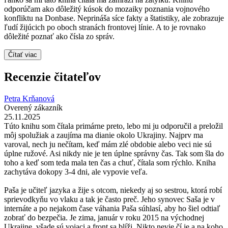
odporúčam ako dôležitý kúsok do mozaiky poznania vojnového
konfliktu na Donbase. Neprináša síce fakty a štatistiky, ale zobrazuje
ľudí žijúcich po oboch stranách frontovej línie. A to je rovnako
dôležité poznať ako čísla zo správ.
Čítať viac
Recenzie čitateľov
Petra Krňanová
Overený zákazník
25.11.2025
Túto knihu som čítala primárne preto, lebo mi ju odporučil a preložil
môj spolužiak a zaujíma ma dianie okolo Ukrajiny. Najprv ma
varoval, nech ju nečítam, keď mám zlé obdobie alebo veci nie sú
úplne ružové. Asi nikdy nie je ten úplne správny čas. Tak som šla do
toho a keď som teda mala ten čas a chuť, čítala som rýchlo. Kniha
zachytáva dokopy 3-4 dni, ale vypovie veľa.
Paša je učiteľ jazyka a žije s otcom, niekedy aj so sestrou, ktorá robí
sprievodkyňu vo vlaku a tak je často preč. Jeho synovec Saša je v
internáte a po nejakom čase váhania Paša súhlasí, aby ho šiel odtiaľ
zobrať do bezpečia. Je zima, január v roku 2015 na východnej
Ukrajine, všade sú vojaci a front sa blíži. Nikto nevie čí je a na koho