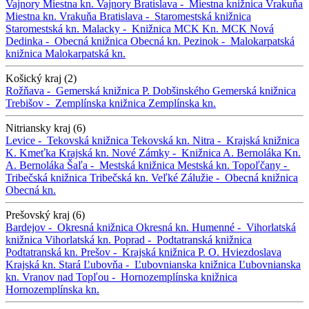
Vajnory
Miestna kn. Vajnory
Bratislava -
Miestna knižnica Vrakuňa
Miestna kn. Vrakuňa
Bratislava -
Staromestská knižnica
Staromestská kn.
Malacky -
Knižnica MCK
Kn. MCK
Nová
Dedinka -
Obecná knižnica
Obecná kn.
Pezinok -
Malokarpatská
knižnica
Malokarpatská kn.
Košický kraj (2)
Rožňava -
Gemerská knižnica P. Dobšinského
Gemerská knižnica
Trebišov -
Zemplínska knižnica
Zemplínska kn.
Nitriansky kraj (6)
Levice -
Tekovská knižnica
Tekovská kn.
Nitra -
Krajská knižnica
K. Kmeťka
Krajská kn.
Nové Zámky -
Knižnica A. Bernoláka
Kn.
A. Bernoláka
Šaľa -
Mestská knižnica
Mestská kn.
Topoľčany -
Tribečská knižnica
Tribečská kn.
Veľké Zálužie -
Obecná knižnica
Obecná kn.
Prešovský kraj (6)
Bardejov -
Okresná knižnica
Okresná kn.
Humenné -
Vihorlatská
knižnica
Vihorlatská kn.
Poprad -
Podtatranská knižnica
Podtatranská kn.
Prešov -
Krajská knižnica P. O. Hviezdoslava
Krajská kn.
Stará Ľubovňa -
Ľubovnianska knižnica
Ľubovnianska
kn.
Vranov nad Topľou -
Hornozemplínska knižnica
Hornozemplínska kn.