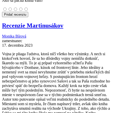
Ako sa páčila kniha vám?
Pridať recenziu
Recenzie Martinusákov
Monika Bírová
zamestnanec
17. decembra 2023
Vojna je pliaga ľudstva, ktorá ničí všetko bez výnimky. A nech si
ktokoľvek hovorí, že sa ho dôsledky vojny nemôžu dotknúť,
škaredo sa mýli. To je aj prípad vyhoreného učiteľa Pašu
bývajúceho v Donbase, kúsok od frontovej línie. Jeho ideálny a
nemenný svet sa musí nevyhnutne zrútiť v priebehu niekoľkých dní
pod vplyvom vojnovej hrôzy. S postupujúcim frontom hrozí
nebezpečenstvo aj jeho synovcovi Sašovi a tak sa Paša rozhodne ho
priviesť späť do bezpečia domova. Každý krok na tejto ceste však
môže byť tým posledným. Nepozornosť, či bytie na nesprávnom
mieste v nesprávnom čase sa v týchto podmienkach trestá smrťou.
Autor toto putovanie opísal veľmi realisticky do posledného detailu.
Miestami som si myslela, že čítam napínavý triler, avšak táto kniha
zachytáva smutnú realitu na východe Ukrajiny. Z toho, ako rýchlo a
ľahko sa mi táto kniha čítala ma zamrazí na zátylku. Knihu