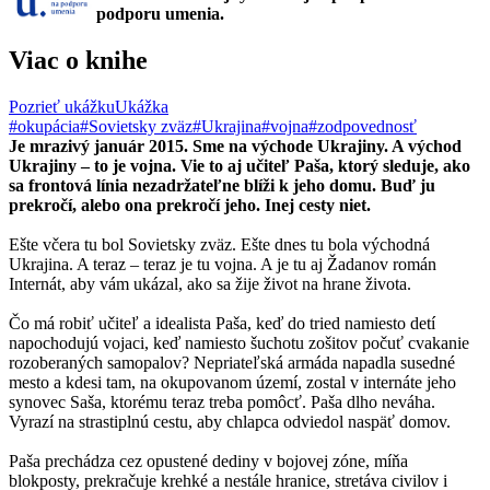
podporu umenia.
Viac o knihe
Pozrieť ukážku
Ukážka
#okupácia
#Sovietsky zväz
#Ukrajina
#vojna
#zodpovednosť
Je mrazivý január 2015. Sme na východe Ukrajiny. A východ
Ukrajiny – to je vojna. Vie to aj učiteľ Paša, ktorý sleduje, ako
sa frontová línia nezadržateľne blíži k jeho domu. Buď ju
prekročí, alebo ona prekročí jeho. Inej cesty niet.
Ešte včera tu bol Sovietsky zväz. Ešte dnes tu bola východná
Ukrajina. A teraz – teraz je tu vojna. A je tu aj Žadanov román
Internát, aby vám ukázal, ako sa žije život na hrane života.
Čo má robiť učiteľ a idealista Paša, keď do tried namiesto detí
napochodujú vojaci, keď namiesto šuchotu zošitov počuť cvakanie
rozoberaných samopalov? Nepriateľská armáda napadla susedné
mesto a kdesi tam, na okupovanom území, zostal v internáte jeho
synovec Saša, ktorému teraz treba pomôcť. Paša dlho neváha.
Vyrazí na strastiplnú cestu, aby chlapca odviedol naspäť domov.
Paša prechádza cez opustené dediny v bojovej zóne, míňa
blokposty, prekračuje krehké a nestále hranice, stretáva civilov i