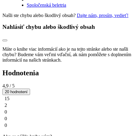
Spoločenská beletria
Našli ste chybu alebo škodlivý obsah?
Dajte nám, prosím, vedieť!
Nahlásiť chybu alebo škodlivý obsah
Máte o knihe viac informácií ako je na tejto stránke alebo ste našli
chybu? Budeme vám veľmi vďační, ak nám pomôžete s doplnením
informácií na našich stránkach.
Hodnotenia
4,9
/ 5
20 hodnotení
15
2
0
0
0