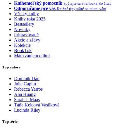
Knihomoľský pomocník
Spýtajte sa Sherlocka, čo čítať
Odporúčame pre vás
Knižné tipy ušité na mieru vám
Všetky knihy
Knihy roka 2025
Bestsellery
Novinky
Pripravované
Akcie a zľavy
Kolekcie
BookTok
Mám záujem o titul
Top autori
Dominik Dán
Julie Caplin
Rebecca Yarros
Ana Huang
Sarah J. Maas
Táňa Keleová Vasilková
Lucinda Riley
Top série