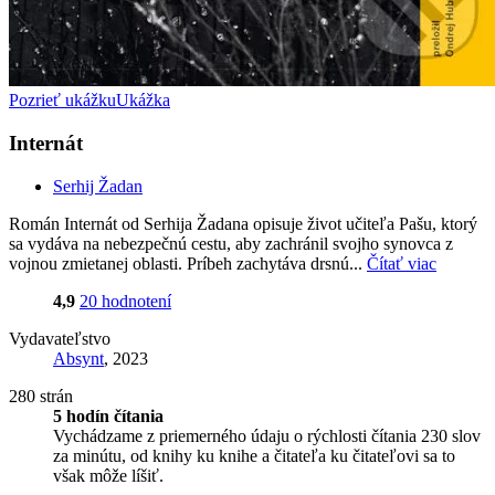
Pozrieť ukážku
Ukážka
Internát
Serhij Žadan
Román Internát od Serhija Žadana opisuje život učiteľa Pašu, ktorý
sa vydáva na nebezpečnú cestu, aby zachránil svojho synovca z
vojnou zmietanej oblasti. Príbeh zachytáva drsnú...
Čítať viac
4,9
20 hodnotení
Vydavateľstvo
Absynt
, 2023
280 strán
5 hodín čítania
Vychádzame z priemerného údaju o rýchlosti čítania 230 slov
za minútu, od knihy ku knihe a čitateľa ku čitateľovi sa to
však môže líšiť.