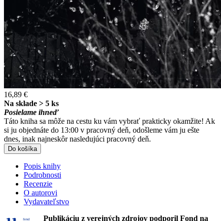
16,89 €
Na sklade > 5 ks
Posielame ihneď
Táto kniha sa môže na cestu ku vám vybrať prakticky okamžite! Ak
si ju objednáte do 13:00 v pracovný deň, odošleme vám ju ešte
dnes, inak najneskôr nasledujúci pracovný deň.
Do košíka
Popis knihy
Podrobnosti
Recenzie
O autorovi
Vydavateľstvo
Publikáciu z verejných zdrojov podporil Fond na