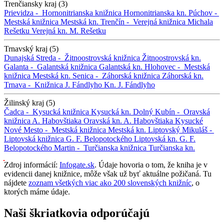
Trenčiansky kraj (3)
Prievidza -
Hornonitrianska knižnica
Hornonitrianska kn.
Púchov -
Mestská knižnica
Mestská kn.
Trenčín -
Verejná knižnica Michala
Rešetku
Verejná kn. M. Rešetku
Trnavský kraj (5)
Dunajská Streda -
Žitnoostrovská knižnica
Žitnoostrovská kn.
Galanta -
Galantská knižnica
Galantská kn.
Hlohovec -
Mestská
knižnica
Mestská kn.
Senica -
Záhorská knižnica
Záhorská kn.
Trnava -
Knižnica J. Fándlyho
Kn. J. Fándlyho
Žilinský kraj (5)
Čadca -
Kysucká knižnica
Kysucká kn.
Dolný Kubín -
Oravská
knižnica A. Habovštiaka
Oravská kn. A. Habovštiaka
Kysucké
Nové Mesto -
Mestská knižnica
Mestská kn.
Liptovský Mikuláš -
Liptovská knižnica G. F. Belopotockého
Liptovská kn. G. F.
Belopotockého
Martin -
Turčianska knižnica
Turčianska kn.
Zdroj informácií:
Infogate.sk
. Údaje hovoria o tom, že kniha je v
evidencii danej knižnice, môže však už byť aktuálne požičaná. Tu
nájdete
zoznam všetkých viac ako 200 slovenských knižníc
, o
ktorých máme údaje.
Naši škriatkovia odporúčajú