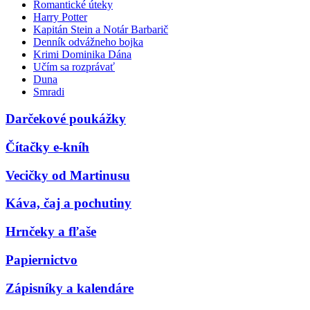
Romantické úteky
Harry Potter
Kapitán Stein a Notár Barbarič
Denník odvážneho bojka
Krimi Dominika Dána
Učím sa rozprávať
Duna
Smradi
Darčekové poukážky
Čítačky e-kníh
Vecičky od Martinusu
Káva, čaj a pochutiny
Hrnčeky a fľaše
Papiernictvo
Zápisníky a kalendáre