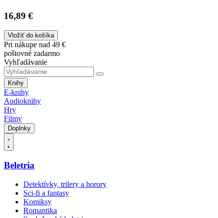
16,89 €
Vložiť do košíka
Pri nákupe nad 49 €
poštovné zadarmo
Vyhľadávanie
Knihy
E-knihy
Audioknihy
Hry
Filmy
Doplnky
Beletria
Detektívky, trilery a horory
Sci-fi a fantasy
Komiksy
Romantika