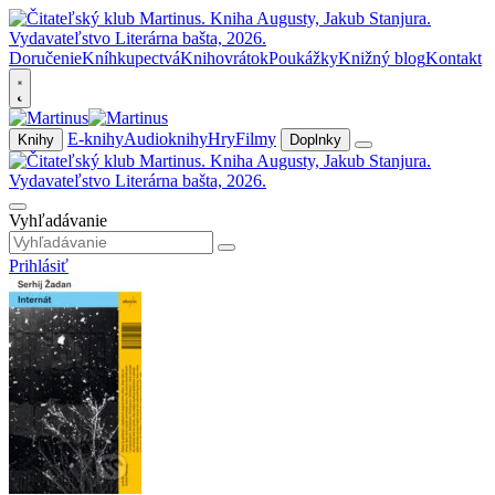
Doručenie
Kníhkupectvá
Knihovrátok
Poukážky
Knižný blog
Kontakt
E-knihy
Audioknihy
Hry
Filmy
Knihy
Doplnky
Vyhľadávanie
Prihlásiť