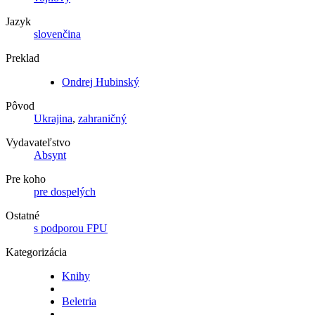
Jazyk
slovenčina
Preklad
Ondrej Hubinský
Pôvod
Ukrajina
,
zahraničný
Vydavateľstvo
Absynt
Pre koho
pre dospelých
Ostatné
s podporou FPU
Kategorizácia
Knihy
Beletria