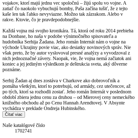
vojakov, ktorí majú jednu vec spoločnú – žijú spolu vo vojne. A
zatiaľ čo naokolo vybuchujú bomby, Paša začína tušiť, že z tejto
kaše len tak ľahko nevyviazne. Možno tak zázrakom. Alebo v
rakve. Ktovie, čo je pravdepodobnejšie.
Každá vojna má svojho kronikára. Tá, ktorá od roku 2014 prebieha
na Donbase, ho naša v podobe výnimočného spisovateľa a
hudobníka Serhija Žadana. Jeho román Internát nám o vojne na
východe Ukrajiny povie viac, ako desiatky novinových správ. Nie
však preto, že by autor vyslovoval presné analýzy a vyvodzoval z
nich jednoznačné závery. Naopak, vie, že vojna nemá začiatok ani
koniec a jej jediným výsledkom je deštrukcia sveta, aký dôverne
poznáme.
Serhij Žadan aj dnes zostáva v Charkove ako dobrovoľník a
pomáha všetkým, ktorí to potrebujú, od armády, cez utečencov, až
po tých, ktorí sa rozhodli zostať. Jeho román Internát v poslednom
období zbiera jednu cenu za druhou – od Mierovej ceny nemeckého
knižného obchodu až po Cenu Hannah Arendtovej. V Absynte
vychádza v preklade Ondreja Hubinského.
Čítať viac
Naše katalógové číslo
1702741