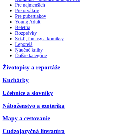
Pre najmenších
Pre prvákov
Pre pubertiakov
Young Adult
Beletria
Rozprávky
Sci-fi, fantasy a komiksy
Leporelá
Náučné knihy
Ďalšie kategórie
Životopisy a reportáže
Kuchárky
Učebnice a slovníky
Náboženstvo a ezoterika
Mapy a cestovanie
Cudzojazyčná literatúra