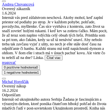
Andrea Chovancová
Overený zákazník
1.6.2024
Internát vás pred zúfalstvom neschová. Akoby mohol, keď zaplní
priestor od podlahy po strop. Je v každom pohybe, pohľade,
povzdychu, myšlienke. Čas síce vytrháva z kontextu, zato život sa
snaží zovrieť holými rukami. I keď krv sa zotiera ťažko. Mám pocit,
že až teraz som naplno vdýchla celý obsah tých hrôz. Pristihla som
sa pri tom, ako čakám, kedy sa už tá nenávisť unaví. Aby nebolo
treba tak zavčasu vyjsť z ulity, no nech je ešte stále dosť času na
odpúšťanie či hanbu. Každú stranu má totiž napáchnutú dymom a
ohňom. V ňom ešte i strach má v ústach pachuť kovu. Ale viete čo
tu neleží až na dne? Láska.
Čítať viac
reagovať
0 pozitívne hodnotenia
0
1 negatívne hodnotenie
1
Michal Horoščák
Overený nákup
16.2.2024
Odporúčam
Internát od ukrajinského autora Serhija Žadana je fascinujúcim a
výrazným dielom, ktoré ponúka čitateľom hlboký pohľad do života
mladých ľudí v post-sovietskom Ukrajinskom prostredí. Kniha nás