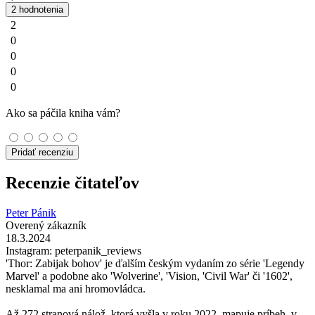
2 hodnotenia
2
0
0
0
0
Ako sa páčila kniha vám?
Pridať recenziu
Recenzie čitateľov
Peter Pánik
Overený zákazník
18.3.2024
Instagram: peterpanik_reviews
'Thor: Zabijak bohov' je ďalším českým vydaním zo série 'Legendy
Marvel' a podobne ako 'Wolverine', 'Vision, 'Civil War' či '1602',
nesklamal ma ani hromovládca.
Až 272 stranová nálož, ktorá vyšla v roku 2022, mapuje príbeh, v