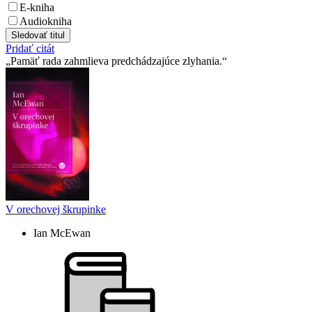
E-kniha
Audiokniha
Sledovať titul
Pridať citát
Pamäť rada zahmlieva predchádzajúce zlyhania.
V orechovej škrupinke
Ian McEwan