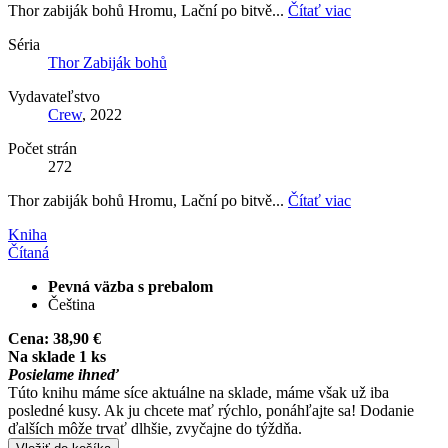
Thor zabiják bohů Hromu, Lační po bitvě...
Čítať viac
Séria
Thor Zabiják bohů
Vydavateľstvo
Crew
, 2022
Počet strán
272
Thor zabiják bohů Hromu, Lační po bitvě...
Čítať viac
Kniha
Čítaná
Pevná väzba s prebalom
Čeština
Cena:
38,90 €
Na sklade 1 ks
Posielame ihneď
Túto knihu máme síce aktuálne na sklade, máme však už iba
posledné kusy. Ak ju chcete mať rýchlo, ponáhľajte sa! Dodanie
ďalších môže trvať dlhšie, zvyčajne do týždňa.