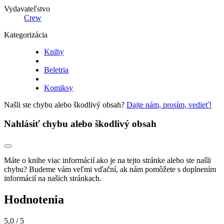
Vydavateľstvo
Crew
Kategorizácia
Knihy
Beletria
Komiksy
Našli ste chybu alebo škodlivý obsah?
Dajte nám, prosím, vedieť!
Nahlásiť chybu alebo škodlivý obsah
Máte o knihe viac informácií ako je na tejto stránke alebo ste našli
chybu? Budeme vám veľmi vďační, ak nám pomôžete s doplnením
informácií na našich stránkach.
Hodnotenia
5,0
/ 5