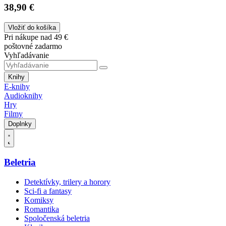
38,90 €
Vložiť do košíka
Pri nákupe nad 49 €
poštovné zadarmo
Vyhľadávanie
Knihy
E-knihy
Audioknihy
Hry
Filmy
Doplnky
Beletria
Detektívky, trilery a horory
Sci-fi a fantasy
Komiksy
Romantika
Spoločenská beletria