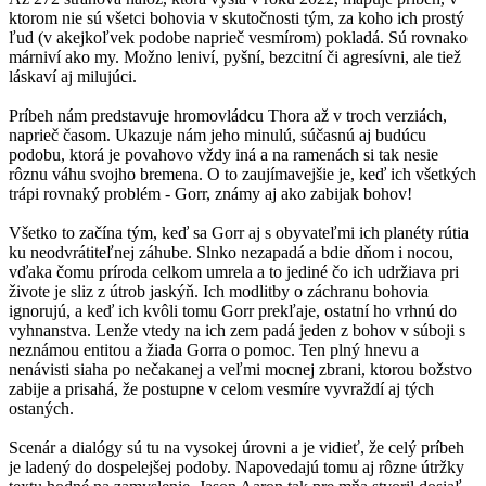
ktorom nie sú všetci bohovia v skutočnosti tým, za koho ich prostý
ľud (v akejkoľvek podobe naprieč vesmírom) pokladá. Sú rovnako
márniví ako my. Možno leniví, pyšní, bezcitní či agresívni, ale tiež
láskaví aj milujúci.
Príbeh nám predstavuje hromovládcu Thora až v troch verziách,
naprieč časom. Ukazuje nám jeho minulú, súčasnú aj budúcu
podobu, ktorá je povahovo vždy iná a na ramenách si tak nesie
rôznu váhu svojho bremena. O to zaujímavejšie je, keď ich všetkých
trápi rovnaký problém - Gorr, známy aj ako zabijak bohov!
Všetko to začína tým, keď sa Gorr aj s obyvateľmi ich planéty rútia
ku neodvrátiteľnej záhube. Slnko nezapadá a bdie dňom i nocou,
vďaka čomu príroda celkom umrela a to jediné čo ich udržiava pri
živote je sliz z útrob jaskýň. Ich modlitby o záchranu bohovia
ignorujú, a keď ich kvôli tomu Gorr prekľaje, ostatní ho vrhnú do
vyhnanstva. Lenže vtedy na ich zem padá jeden z bohov v súboji s
neznámou entitou a žiada Gorra o pomoc. Ten plný hnevu a
nenávisti siaha po nečakanej a veľmi mocnej zbrani, ktorou božstvo
zabije a prisahá, že postupne v celom vesmíre vyvraždí aj tých
ostaných.
Scenár a dialógy sú tu na vysokej úrovni a je vidieť, že celý príbeh
je ladený do dospelejšej podoby. Napovedajú tomu aj rôzne útržky