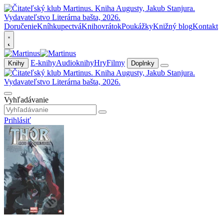
Doručenie
Kníhkupectvá
Knihovrátok
Poukážky
Knižný blog
Kontakt
E-knihy
Audioknihy
Hry
Filmy
Knihy
Doplnky
Vyhľadávanie
Prihlásiť