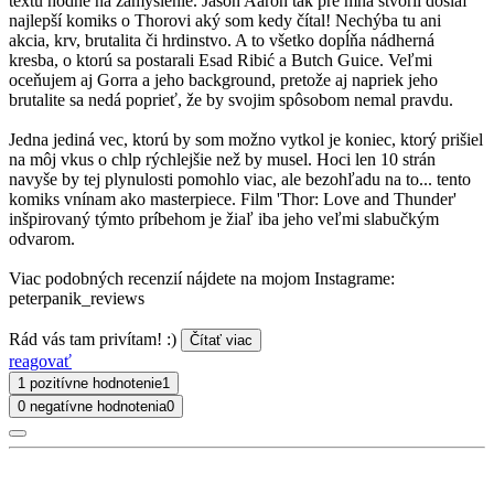
textu hodné na zamyslenie. Jason Aaron tak pre mňa stvoril dosiaľ
najlepší komiks o Thorovi aký som kedy čítal! Nechýba tu ani
akcia, krv, brutalita či hrdinstvo. A to všetko dopĺňa nádherná
kresba, o ktorú sa postarali Esad Ribić a Butch Guice. Veľmi
oceňujem aj Gorra a jeho background, pretože aj napriek jeho
brutalite sa nedá poprieť, že by svojim spôsobom nemal pravdu.
Jedna jediná vec, ktorú by som možno vytkol je koniec, ktorý prišiel
na môj vkus o chlp rýchlejšie než by musel. Hoci len 10 strán
navyše by tej plynulosti pomohlo viac, ale bezohľadu na to... tento
komiks vnínam ako masterpiece. Film 'Thor: Love and Thunder'
inšpirovaný týmto príbehom je žiaľ iba jeho veľmi slabučkým
odvarom.
Viac podobných recenzií nájdete na mojom Instagrame:
peterpanik_reviews
Rád vás tam privítam! :)
Čítať viac
reagovať
1 pozitívne hodnotenie
1
0 negatívne hodnotenia
0