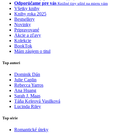
Odporúčame pre vás
Knižné tipy ušité na mieru vám
Všetky knihy
Knihy roka 2025
Bestsellery
Novinky
Pripravované
Akcie a zľavy
Kolekcie
BookTok
Mám záujem o titul
Top autori
Dominik Dán
Julie Caplin
Rebecca Yarros
Ana Huang
Sarah J. Maas
Táňa Keleová Vasilková
Lucinda Riley
Top série
Romantické úteky