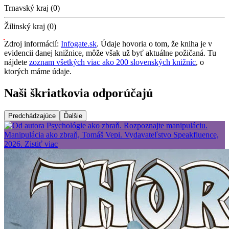
Trnavský kraj (0)
Žilinský kraj (0)
Zdroj informácií:
Infogate.sk
. Údaje hovoria o tom, že kniha je v
evidencii danej knižnice, môže však už byť aktuálne požičaná. Tu
nájdete
zoznam všetkých viac ako 200 slovenských knižníc
, o
ktorých máme údaje.
Naši škriatkovia odporúčajú
Predchádzajúce
Ďalšie