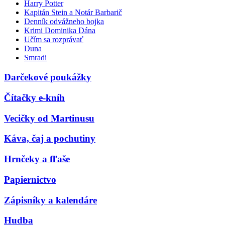
Harry Potter
Kapitán Stein a Notár Barbarič
Denník odvážneho bojka
Krimi Dominika Dána
Učím sa rozprávať
Duna
Smradi
Darčekové poukážky
Čítačky e-kníh
Vecičky od Martinusu
Káva, čaj a pochutiny
Hrnčeky a fľaše
Papiernictvo
Zápisníky a kalendáre
Hudba