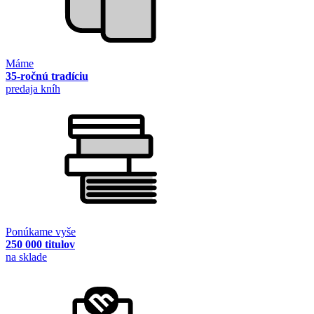
Máme
35-ročnú tradíciu
predaja kníh
Ponúkame vyše
250 000 titulov
na sklade