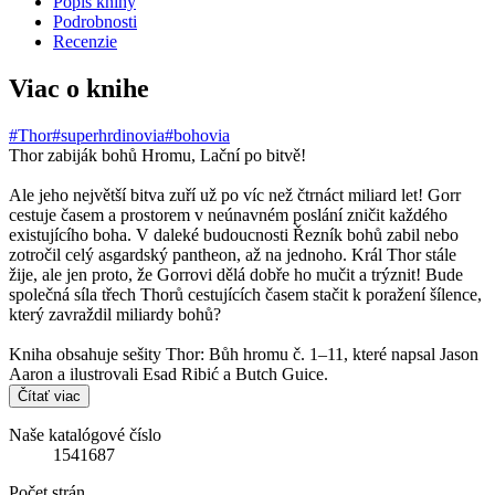
Popis knihy
Podrobnosti
Recenzie
Viac o knihe
#Thor
#superhrdinovia
#bohovia
Thor zabiják bohů Hromu, Lační po bitvě!
Ale jeho největší bitva zuří už po víc než čtrnáct miliard let! Gorr
cestuje časem a prostorem v neúnavném poslání zničit každého
existujícího boha. V daleké budoucnosti Řezník bohů zabil nebo
zotročil celý asgardský pantheon, až na jednoho. Král Thor stále
žije, ale jen proto, že Gorrovi dělá dobře ho mučit a trýznit! Bude
společná síla třech Thorů cestujících časem stačit k poražení šílence,
který zavraždil miliardy bohů?
Kniha obsahuje sešity Thor: Bůh hromu č. 1–11, které napsal Jason
Aaron a ilustrovali Esad Ribić a Butch Guice.
Čítať viac
Naše katalógové číslo
1541687
Počet strán