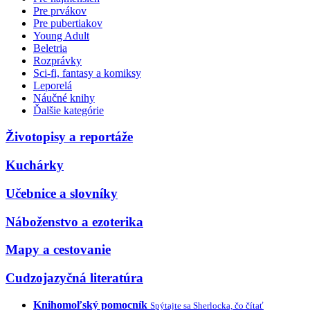
Pre prvákov
Pre pubertiakov
Young Adult
Beletria
Rozprávky
Sci-fi, fantasy a komiksy
Leporelá
Náučné knihy
Ďalšie kategórie
Životopisy a reportáže
Kuchárky
Učebnice a slovníky
Náboženstvo a ezoterika
Mapy a cestovanie
Cudzojazyčná literatúra
Knihomoľský pomocník
Spýtajte sa Sherlocka, čo čítať