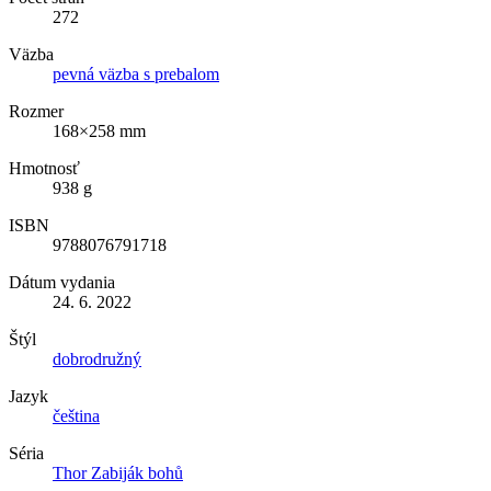
272
Väzba
pevná väzba s prebalom
Rozmer
168×258 mm
Hmotnosť
938 g
ISBN
9788076791718
Dátum vydania
24. 6. 2022
Štýl
dobrodružný
Jazyk
čeština
Séria
Thor Zabiják bohů