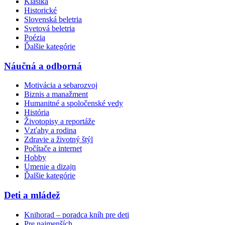
Klasika
Historické
Slovenská beletria
Svetová beletria
Poézia
Ďalšie kategórie
Náučná a odborná
Motivácia a sebarozvoj
Biznis a manažment
Humanitné a spoločenské vedy
História
Životopisy a reportáže
Vzťahy a rodina
Zdravie a životný štýl
Počítače a internet
Hobby
Umenie a dizajn
Ďalšie kategórie
Deti a mládež
Knihorad – poradca kníh pre deti
Pre najmenších