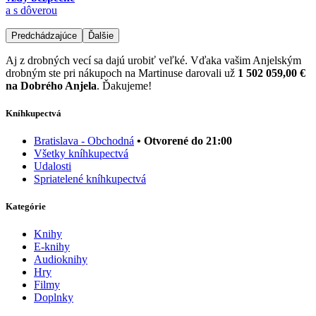
a s dôverou
Predchádzajúce
Ďalšie
Aj z drobných vecí sa dajú urobiť veľké. Vďaka vašim Anjelským
drobným ste pri nákupoch na Martinuse darovali už
1 502 059,00 €
na Dobrého Anjela
. Ďakujeme!
Kníhkupectvá
Bratislava - Obchodná
• Otvorené do 21:00
Všetky kníhkupectvá
Udalosti
Spriatelené kníhkupectvá
Kategórie
Knihy
E-knihy
Audioknihy
Hry
Filmy
Doplnky