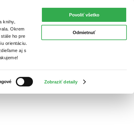
Povoliť všetko
a knihy,
ovala. Okrem
Odmietnuť
stále ho pre
u orientáciu.
dieľame aj s
Ďakujeme!
ngové
Zobraziť detaily