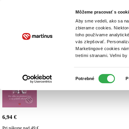
Doručenie
Kníhkupectvá
Knihovrátok
Poukážky
Knižný blog
Kontakt
Môžeme pracovať s cooki
Aby sme vedeli, ako sa na 
zbierame cookies. Niektor
E-knihy
Audioknihy
Hry
Filmy
Knihy
Doplnky
toho používame analytické
vás zlepšovať. Personaliz
Vyhľadávanie
Marketingové cookies nám 
tretími stranami. Veľmi b
Prihlásiť
Výber
Potrebné
P
súhlasu
6,94 €
Pri nákupe nad 49 €