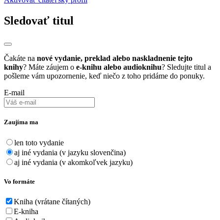
Sledovať titul
Čakáte na
nové vydanie, preklad alebo naskladnenie tejto
knihy
? Máte záujem o
e-knihu alebo audioknihu
? Sledujte titul a
pošleme vám upozornenie, keď niečo z toho pridáme do ponuky.
E-mail
Zaujíma ma
len toto vydanie
aj iné vydania (v jazyku slovenčina)
aj iné vydania (v akomkoľvek jazyku)
Vo formáte
Kniha (vrátane čítaných)
E-kniha