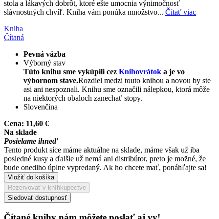
stola a lákavých dobrôt, ktoré ešte umocnia výnimočnosť
slávnostných chvíľ. Kniha vám ponúka množstvo...
Čítať viac
Kniha
Čítaná
Pevná väzba
Výborný stav
Túto knihu sme vykúpili cez
Knihovrátok
a je vo
výbornom stave.
Rozdiel medzi touto knihou a novou by ste
asi ani nespoznali. Knihu sme označili nálepkou, ktorá môže
na niektorých obaloch zanechať stopy.
Slovenčina
Cena:
11,60 €
Na sklade
Posielame ihneď
Tento produkt síce máme aktuálne na sklade, máme však už iba
posledné kusy a ďalšie už nemá ani distribútor, preto je možné, že
bude onedlho úplne vypredaný. Ak ho chcete mať, ponáhľajte sa!
Vložiť do košíka
Rezervovať v kníhkupectve
Sledovať dostupnosť
Čítané knihy nám môžete poslať aj vy!