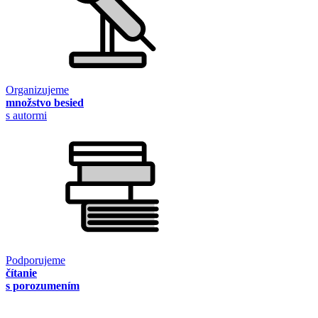
Organizujeme
množstvo besied
s autormi
Podporujeme
čítanie
s porozumením