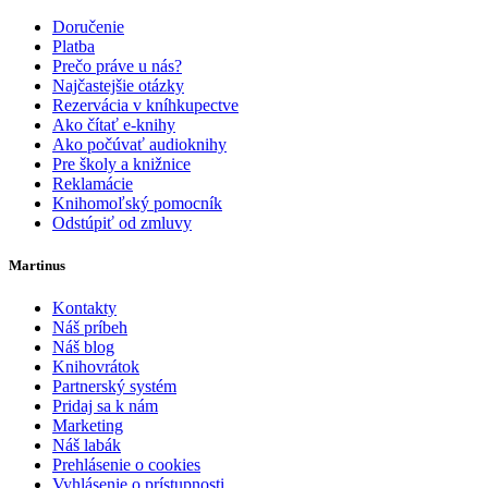
Doručenie
Platba
Prečo práve u nás?
Najčastejšie otázky
Rezervácia v kníhkupectve
Ako čítať e-knihy
Ako počúvať audioknihy
Pre školy a knižnice
Reklamácie
Knihomoľský pomocník
Odstúpiť od zmluvy
Martinus
Kontakty
Náš príbeh
Náš blog
Knihovrátok
Partnerský systém
Pridaj sa k nám
Marketing
Náš labák
Prehlásenie o cookies
Vyhlásenie o prístupnosti