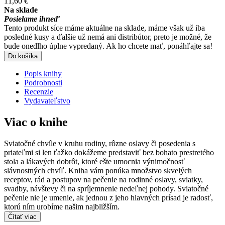
11,60 €
Na sklade
Posielame ihneď
Tento produkt síce máme aktuálne na sklade, máme však už iba
posledné kusy a ďalšie už nemá ani distribútor, preto je možné, že
bude onedlho úplne vypredaný. Ak ho chcete mať, ponáhľajte sa!
Do košíka
Popis knihy
Podrobnosti
Recenzie
Vydavateľstvo
Viac o knihe
Sviatočné chvíle v kruhu rodiny, rôzne oslavy či posedenia s
priateľmi si len ťažko dokážeme predstaviť bez bohato prestretého
stola a lákavých dobrôt, ktoré ešte umocnia výnimočnosť
slávnostných chvíľ. Kniha vám ponúka množstvo skvelých
receptov, rád a postupov na pečenie na rodinné oslavy, sviatky,
svadby, návštevy či na spríjemnenie nedeľnej pohody. Sviatočné
pečenie nie je umenie, ak jednou z jeho hlavných prísad je radosť,
ktorú ním urobíme našim najbližším.
Čítať viac