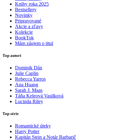
Knihy roka 2025
Bestsellery
Novinky
Pripravované
Akcie a zľavy
Kolekcie
BookTok
Mám záujem o titul
Top autori
Dominik Dán
Julie Caplin
Rebecca Yarros
Ana Huang
Sarah J. Maas
Táňa Keleová Vasilková
Lucinda Riley
Top série
Romantické úteky
Harry Potter
Kapitán Stein a Notár Barbarič