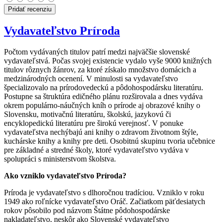
Pridať recenziu
Vydavateľstvo Príroda
Počtom vydávaných titulov patrí medzi najväčšie slovenské
vydavateľstvá. Počas svojej existencie vydalo vyše 9000 knižných
titulov rôznych žánrov, za ktoré získalo množstvo domácich a
medzinárodných ocenení. V minulosti sa vydavateľstvo
špecializovalo na prírodovedeckú a pôdohospodársku literatúru.
Postupne sa štruktúra edičného plánu rozširovala a dnes vydáva
okrem populárno-náučných kníh o prírode aj obrazové knihy o
Slovensku, motivačnú literatúru, školskú, jazykovú či
encyklopedickú literatúru pre širokú verejnosť. V ponuke
vydavateľstva nechýbajú ani knihy o zdravom životnom štýle,
kuchárske knihy a knihy pre deti. Osobitnú skupinu tvoria učebnice
pre základné a stredné školy, ktoré vydavateľstvo vydáva v
spolupráci s ministerstvom školstva.
Ako vzniklo vydavateľstvo Príroda?
Príroda je vydavateľstvo s dlhoročnou tradíciou. Vzniklo v roku
1949 ako roľnícke vydavateľstvo Oráč. Začiatkom päťdesiatych
rokov pôsobilo pod názvom Štátne pôdohospodárske
nakladateľstvo, neskôr ako Slovenské vydavateľstvo