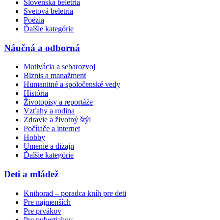
Slovenská beletria
Svetová beletria
Poézia
Ďalšie kategórie
Náučná a odborná
Motivácia a sebarozvoj
Biznis a manažment
Humanitné a spoločenské vedy
História
Životopisy a reportáže
Vzťahy a rodina
Zdravie a životný štýl
Počítače a internet
Hobby
Umenie a dizajn
Ďalšie kategórie
Deti a mládež
Knihorad – poradca kníh pre deti
Pre najmenších
Pre prvákov
Pre pubertiakov