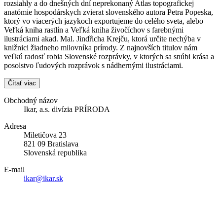
rozsiahly a do dnešných dní neprekonaný Atlas topografickej
anatómie hospodárskych zvierat slovenského autora Petra Popeska,
ktorý vo viacerých jazykoch exportujeme do celého sveta, alebo
Veľká kniha rastlín a Veľká kniha živočíchov s farebnými
ilustráciami akad. Mal. Jindřicha Krejču, ktorá určite nechýba v
knižnici žiadneho milovníka prírody. Z najnovších titulov nám
veľkú radosť robia Slovenské rozprávky, v ktorých sa snúbi krása a
posolstvo ľudových rozprávok s nádhernými ilustráciami.
Čítať viac
Obchodný názov
Ikar, a.s. divízia PRÍRODA
Adresa
Miletičova 23
821 09 Bratislava
Slovenská republika
E-mail
ikar@ikar.sk