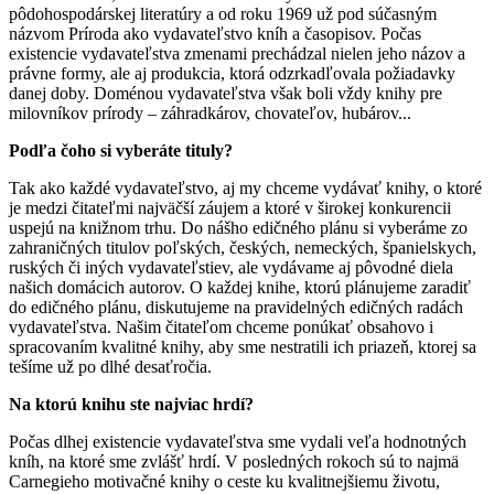
pôdohospodárskej literatúry a od roku 1969 už pod súčasným
názvom Príroda ako vydavateľstvo kníh a časopisov. Počas
existencie vydavateľstva zmenami prechádzal nielen jeho názov a
právne formy, ale aj produkcia, ktorá odzrkadľovala požiadavky
danej doby. Doménou vydavateľstva však boli vždy knihy pre
milovníkov prírody – záhradkárov, chovateľov, hubárov...
Podľa čoho si vyberáte tituly?
Tak ako každé vydavateľstvo, aj my chceme vydávať knihy, o ktoré
je medzi čitateľmi najväčší záujem a ktoré v širokej konkurencii
uspejú na knižnom trhu. Do nášho edičného plánu si vyberáme zo
zahraničných titulov poľských, českých, nemeckých, španielskych,
ruských či iných vydavateľstiev, ale vydávame aj pôvodné diela
našich domácich autorov. O každej knihe, ktorú plánujeme zaradiť
do edičného plánu, diskutujeme na pravidelných edičných radách
vydavateľstva. Našim čitateľom chceme ponúkať obsahovo i
spracovaním kvalitné knihy, aby sme nestratili ich priazeň, ktorej sa
tešíme už po dlhé desaťročia.
Na ktorú knihu ste najviac hrdí?
Počas dlhej existencie vydavateľstva sme vydali veľa hodnotných
kníh, na ktoré sme zvlášť hrdí. V posledných rokoch sú to najmä
Carnegieho motivačné knihy o ceste ku kvalitnejšiemu životu,