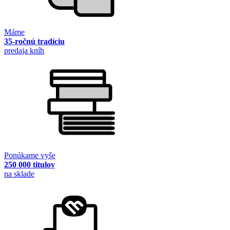
Máme
35-ročnú tradíciu
predaja kníh
Ponúkame vyše
250 000 titulov
na sklade