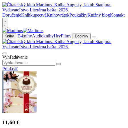
Doručenie
Kníhkupectvá
Knihovrátok
Poukážky
Knižný blog
Kontakt
E-knihy
Audioknihy
Hry
Filmy
Knihy
Doplnky
Vyhľadávanie
Prihlásiť
11,60 €