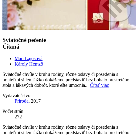
Sviatočné pečenie
Čítaná
Mari Lajosová
Károly Hemzö
Sviatočné chvíle v kruhu rodiny, rôzne oslavy či posedenia s
priateľmi si len ťažko dokážeme predstaviť bez bohato prestretého
stola a lákavých dobrôt, ktoré ešte umocnia...
Čítať viac
Vydavateľstvo
Príroda
, 2017
Počet strán
272
Sviatočné chvíle v kruhu rodiny, rôzne oslavy či posedenia s
priateľmi si len ťažko dokážeme predstaviť bez bohato prestretého