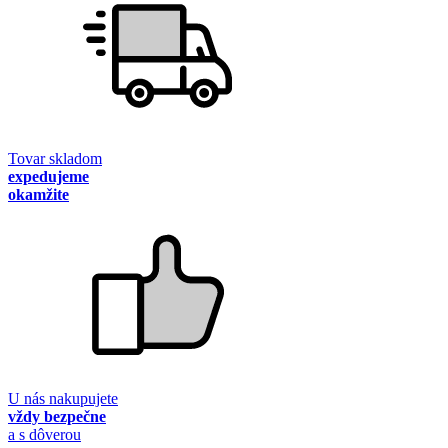
Tovar skladom
expedujeme
okamžite
U nás nakupujete
vždy bezpečne
a s dôverou