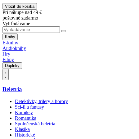
Vložiť do košíka
Pri nákupe nad 49 €
poštovné zadarmo
Vyhľadávanie
Knihy
E-knihy
Audioknihy
Hry
Filmy
Doplnky
Beletria
Detektívky, trilery a horory
Sci-fi a fantasy
Komiksy
Romantika
Spoločenská beletria
Klasika
Historické