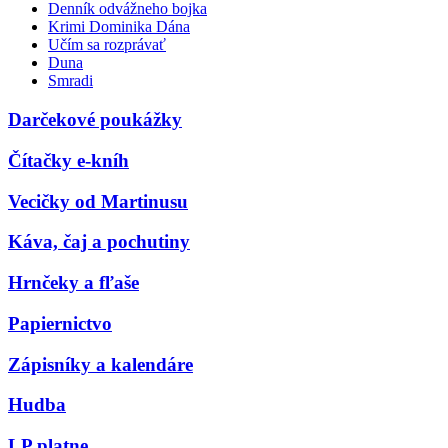
Denník odvážneho bojka
Krimi Dominika Dána
Učím sa rozprávať
Duna
Smradi
Darčekové poukážky
Čítačky e-kníh
Vecičky od Martinusu
Káva, čaj a pochutiny
Hrnčeky a fľaše
Papiernictvo
Zápisníky a kalendáre
Hudba
LP platne