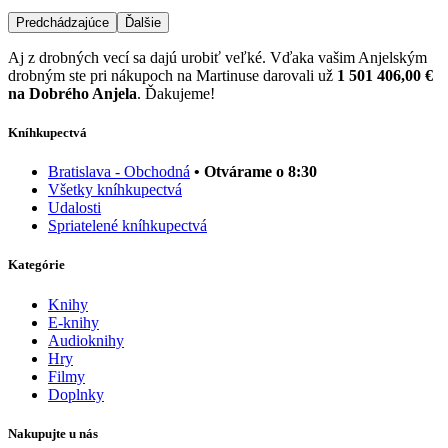
Predchádzajúce
Ďalšie
Aj z drobných vecí sa dajú urobiť veľké. Vďaka vašim Anjelským
drobným ste pri nákupoch na Martinuse darovali už
1 501 406,00 €
na Dobrého Anjela
. Ďakujeme!
Kníhkupectvá
Bratislava - Obchodná
• Otvárame o 8:30
Všetky kníhkupectvá
Udalosti
Spriatelené kníhkupectvá
Kategórie
Knihy
E-knihy
Audioknihy
Hry
Filmy
Doplnky
Nakupujte u nás