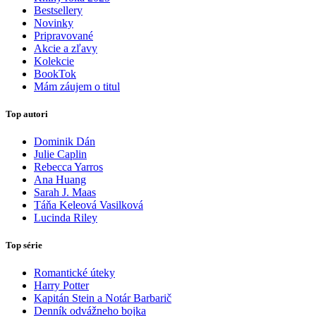
Bestsellery
Novinky
Pripravované
Akcie a zľavy
Kolekcie
BookTok
Mám záujem o titul
Top autori
Dominik Dán
Julie Caplin
Rebecca Yarros
Ana Huang
Sarah J. Maas
Táňa Keleová Vasilková
Lucinda Riley
Top série
Romantické úteky
Harry Potter
Kapitán Stein a Notár Barbarič
Denník odvážneho bojka