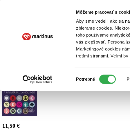
Doručenie
Kníhkupectvá
Knihovrátok
Poukážky
Knižný blog
Kontakt
Môžeme pracovať s cooki
Aby sme vedeli, ako sa na 
zbierame cookies. Niektor
E-knihy
Audioknihy
Hry
Filmy
Knihy
Doplnky
toho používame analytické
vás zlepšovať. Personaliz
Vyhľadávanie
Marketingové cookies nám 
tretími stranami. Veľmi b
Prihlásiť
Výber
Potrebné
P
súhlasu
11,50 €