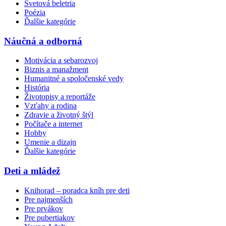
Svetová beletria
Poézia
Ďalšie kategórie
Náučná a odborná
Motivácia a sebarozvoj
Biznis a manažment
Humanitné a spoločenské vedy
História
Životopisy a reportáže
Vzťahy a rodina
Zdravie a životný štýl
Počítače a internet
Hobby
Umenie a dizajn
Ďalšie kategórie
Deti a mládež
Knihorad – poradca kníh pre deti
Pre najmenších
Pre prvákov
Pre pubertiakov