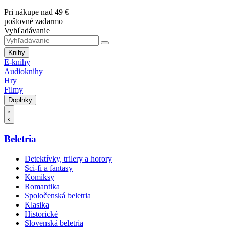
Pri nákupe nad 49 €
poštovné zadarmo
Vyhľadávanie
Knihy
E-knihy
Audioknihy
Hry
Filmy
Doplnky
Beletria
Detektívky, trilery a horory
Sci-fi a fantasy
Komiksy
Romantika
Spoločenská beletria
Klasika
Historické
Slovenská beletria