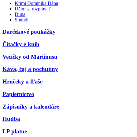
Krimi Dominika Dána
Učím sa rozprávať
Duna
Smradi
Darčekové poukážky
Čítačky e-kníh
Vecičky od Martinusu
Káva, čaj a pochutiny
Hrnčeky a fľaše
Papiernictvo
Zápisníky a kalendáre
Hudba
LP platne