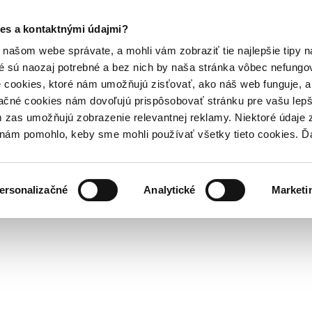
es a kontaktnými údajmi?
našom webe správate, a mohli vám zobraziť tie najlepšie tipy n
é sú naozaj potrebné a bez nich by naša stránka vôbec nefung
 cookies, ktoré nám umožňujú zisťovať, ako náš web funguje, a 
ačné cookies nám dovoľujú prispôsobovať stránku pre vašu lepši
zas umožňujú zobrazenie relevantnej reklamy. Niektoré údaje z
y nám pomohlo, keby sme mohli používať všetky tieto cookies. 
ersonalizačné
Analytické
Marketi