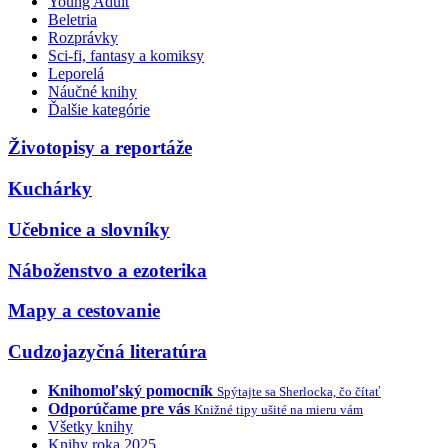
Young Adult
Beletria
Rozprávky
Sci-fi, fantasy a komiksy
Leporelá
Náučné knihy
Ďalšie kategórie
Životopisy a reportáže
Kuchárky
Učebnice a slovníky
Náboženstvo a ezoterika
Mapy a cestovanie
Cudzojazyčná literatúra
Knihomoľský pomocník
Spýtajte sa Sherlocka, čo čítať
Odporúčame pre vás
Knižné tipy ušité na mieru vám
Všetky knihy
Knihy roka 2025