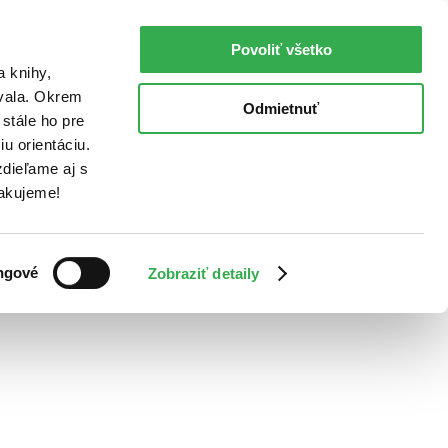
Povoliť všetko
a knihy,
ovala. Okrem
Odmietnuť
stále ho pre
u orientáciu.
dieľame aj s
Ďakujeme!
ngové
Zobraziť detaily