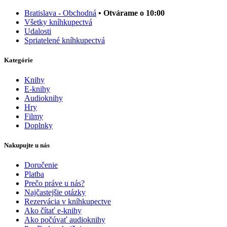
Bratislava - Obchodná
• Otvárame o 10:00
Všetky kníhkupectvá
Udalosti
Spriatelené kníhkupectvá
Kategórie
Knihy
E-knihy
Audioknihy
Hry
Filmy
Doplnky
Nakupujte u nás
Doručenie
Platba
Prečo práve u nás?
Najčastejšie otázky
Rezervácia v kníhkupectve
Ako čítať e-knihy
Ako počúvať audioknihy