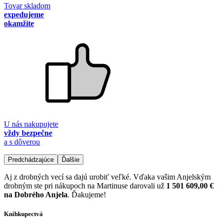
Tovar skladom
expedujeme
okamžite
U nás nakupujete
vždy bezpečne
a s dôverou
Predchádzajúce
Ďalšie
Aj z drobných vecí sa dajú urobiť veľké. Vďaka vašim Anjelským
drobným ste pri nákupoch na Martinuse darovali už
1 501 609,00 €
na Dobrého Anjela
. Ďakujeme!
Kníhkupectvá