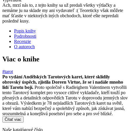
Ach, mrzí nás to, z tejto knihy sa už predali všetky výtlačky a
nemáme ju na sklade my ani vydavateľ :( Teoreticky však môžete
mať šťastie v niektorých iných obchodoch, ktoré ešte nepredali
posledné kusy.
Popis knihy
Podrobnosti
Recenzie
O autoroch
Viac o knihe
#tarot
Po vydání Andělských Tarotových karet, které sklidily
obrovský úspěch, zjistila Doreen Virtue, že se i nadále mnoho
lidí Tarotu bojí.
Proto společně s Radleighem Valentinem vytvořili
tento Tarotový komplet pro vysoce citlivé vykladače, kteří touží po
přesných a detailních odpovědích Tarotu v doprovodu jemných slov
a obrazů. Výsledkem je 78 nejsladších Tarotových karet na světě,
které vám nabízí bezpečný a spolehlivý způsob, jak získávat jasná,
srozumitelná a konejšivá poselství pro sebe a pro své blízké.
Čítať viac
Naše katalógové číslo