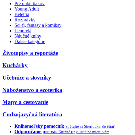
Pre pubertiakov
Young Adult
Beletria
Rozprávky
Sci-fi, fantasy a komiksy
Leporelá
Náučné knihy
Ďalšie kategórie
Životopisy a reportáže
Kuchárky
Učebnice a slovníky
Náboženstvo a ezoterika
Mapy a cestovanie
Cudzojazyčná literatúra
Knihomoľský pomocník
Spýtajte sa Sherlocka, čo čítať
Odporúčame pre vás
Knižné tipy ušité na mieru vám