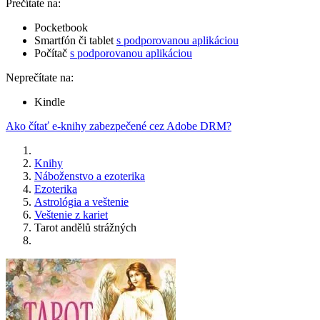
Prečítate na:
Pocketbook
Smartfón či tablet
s podporovanou aplikáciou
Počítač
s podporovanou aplikáciou
Neprečítate na:
Kindle
Ako čítať e-knihy zabezpečené cez Adobe DRM?
Knihy
Náboženstvo a ezoterika
Ezoterika
Astrológia a veštenie
Veštenie z kariet
Tarot andělů strážných