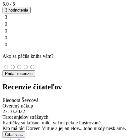
5,0
/ 5
3 hodnotenia
3
0
0
0
0
Ako sa páčila kniha vám?
Pridať recenziu
Recenzie čitateľov
Eleonora Ševcová
Overený nákup
27.10.2022
Tarot anjelov strážnych
Kartičky sú krásne, milé, veľmi pekne ilustrované.
Kto má rád Doreen Virtue a jej anjelov....toho nikdy nesklame.
Čítať viac