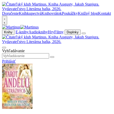
Doručenie
Kníhkupectvá
Knihovrátok
Poukážky
Knižný blog
Kontakt
E-knihy
Audioknihy
Hry
Filmy
Knihy
Doplnky
Vyhľadávanie
Prihlásiť