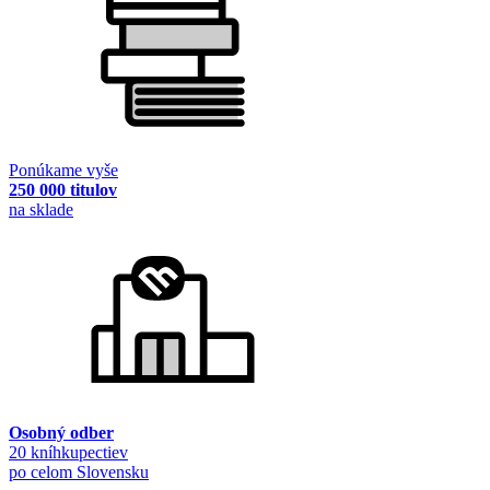
Ponúkame vyše
250 000 titulov
na sklade
Osobný odber
20 kníhkupectiev
po celom Slovensku