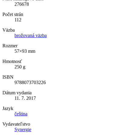
276678
Počet strán
112
Väzba
brožovaná väzba
Rozmer
57×93 mm
Hmotnosť
250 g
ISBN
9788073703226
Dátum vydania
11. 7. 2017
Jazyk
čeština
Vydavateľstvo
Synergie