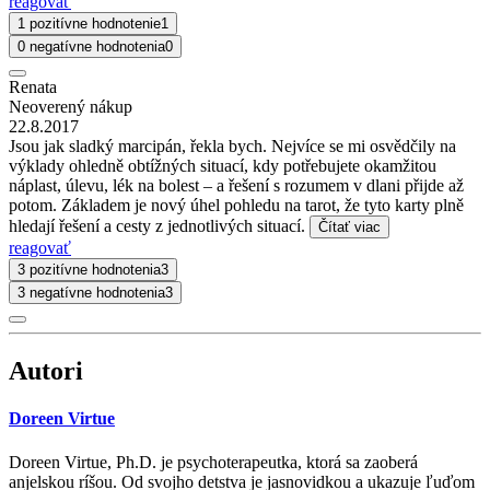
reagovať
1 pozitívne hodnotenie
1
0 negatívne hodnotenia
0
Renata
Neoverený nákup
22.8.2017
Jsou jak sladký marcipán, řekla bych. Nejvíce se mi osvědčily na
výklady ohledně obtížných situací, kdy potřebujete okamžitou
náplast, úlevu, lék na bolest – a řešení s rozumem v dlani přijde až
potom. Základem je nový úhel pohledu na tarot, že tyto karty plně
hledají řešení a cesty z jednotlivých situací.
Čítať viac
reagovať
3 pozitívne hodnotenia
3
3 negatívne hodnotenia
3
Autori
Doreen Virtue
Doreen Virtue, Ph.D. je psychoterapeutka, ktorá sa zaoberá
anjelskou ríšou. Od svojho detstva je jasnovidkou a ukazuje ľuďom