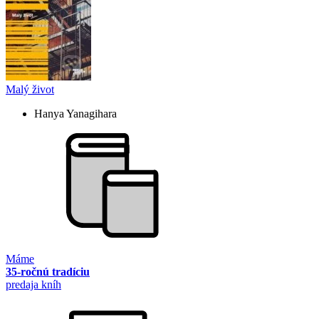
Malý život
Hanya Yanagihara
Máme
35-ročnú tradíciu
predaja kníh