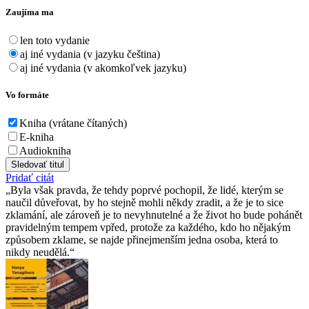
Zaujíma ma
len toto vydanie
aj iné vydania (v jazyku čeština)
aj iné vydania (v akomkoľvek jazyku)
Vo formáte
Kniha (vrátane čítaných)
E-kniha
Audiokniha
Sledovať titul
Pridať citát
Byla však pravda, že tehdy poprvé pochopil, že lidé, kterým se
naučil důveřovat, by ho stejně mohli někdy zradit, a že je to sice
zklamání, ale zároveň je to nevyhnutelné a že život ho bude pohánět
pravidelným tempem vpřed, protože za každého, kdo ho nějakým
způsobem zklame, se najde přinejmenším jedna osoba, která to
nikdy neudělá.