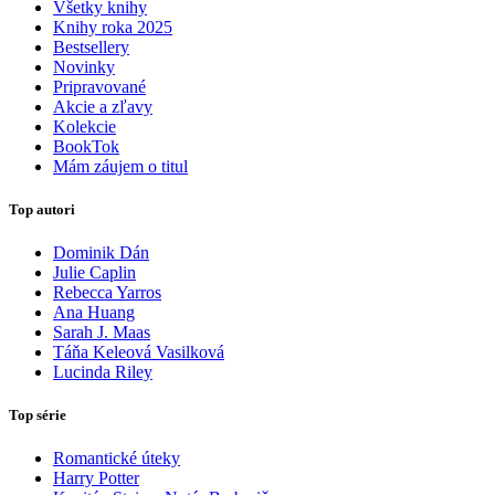
Všetky knihy
Knihy roka 2025
Bestsellery
Novinky
Pripravované
Akcie a zľavy
Kolekcie
BookTok
Mám záujem o titul
Top autori
Dominik Dán
Julie Caplin
Rebecca Yarros
Ana Huang
Sarah J. Maas
Táňa Keleová Vasilková
Lucinda Riley
Top série
Romantické úteky
Harry Potter