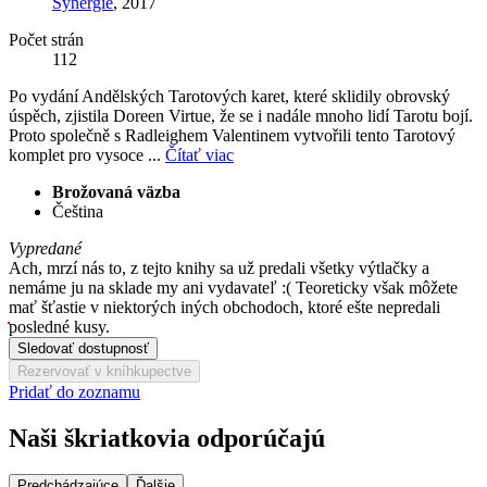
Synergie
, 2017
Počet strán
112
Po vydání Andělských Tarotových karet, které sklidily obrovský
úspěch, zjistila Doreen Virtue, že se i nadále mnoho lidí Tarotu bojí.
Proto společně s Radleighem Valentinem vytvořili tento Tarotový
komplet pro vysoce ...
Čítať viac
Brožovaná väzba
Čeština
Vypredané
Ach, mrzí nás to, z tejto knihy sa už predali všetky výtlačky a
nemáme ju na sklade my ani vydavateľ :( Teoreticky však môžete
mať šťastie v niektorých iných obchodoch, ktoré ešte nepredali
posledné kusy.
Sledovať dostupnosť
Rezervovať v kníhkupectve
Pridať do zoznamu
Naši škriatkovia odporúčajú
Predchádzajúce
Ďalšie