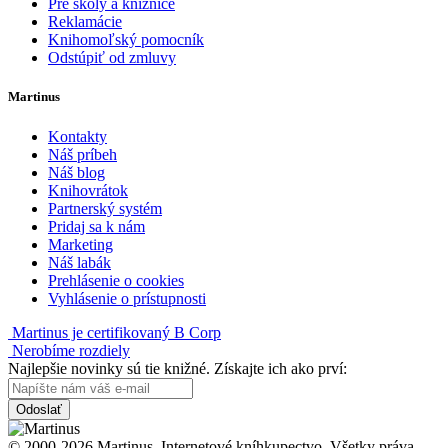
Pre školy a knižnice
Reklamácie
Knihomoľský pomocník
Odstúpiť od zmluvy
Martinus
Kontakty
Náš príbeh
Náš blog
Knihovrátok
Partnerský systém
Pridaj sa k nám
Marketing
Náš labák
Prehlásenie o cookies
Vyhlásenie o prístupnosti
Martinus je certifikovaný B Corp
Nerobíme rozdiely
Najlepšie novinky sú tie knižné. Získajte ich ako prví:
Odoslať
© 2000-2026 Martinus. Internetové kníhkupectvo. Všetky práva