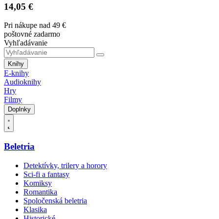
14,05 €
Pri nákupe nad 49 €
poštovné zadarmo
Vyhľadávanie
Knihy
E-knihy
Audioknihy
Hry
Filmy
Doplnky
Beletria
Detektívky, trilery a horory
Sci-fi a fantasy
Komiksy
Romantika
Spoločenská beletria
Klasika
Historické