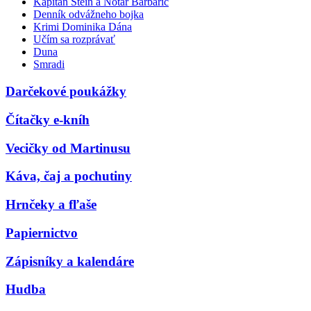
Kapitán Stein a Notár Barbarič
Denník odvážneho bojka
Krimi Dominika Dána
Učím sa rozprávať
Duna
Smradi
Darčekové poukážky
Čítačky e-kníh
Vecičky od Martinusu
Káva, čaj a pochutiny
Hrnčeky a fľaše
Papiernictvo
Zápisníky a kalendáre
Hudba