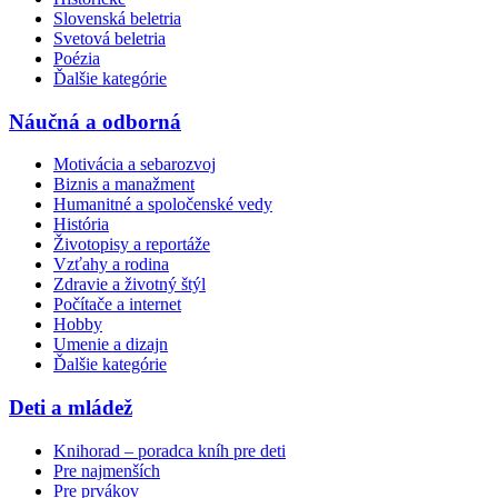
Slovenská beletria
Svetová beletria
Poézia
Ďalšie kategórie
Náučná a odborná
Motivácia a sebarozvoj
Biznis a manažment
Humanitné a spoločenské vedy
História
Životopisy a reportáže
Vzťahy a rodina
Zdravie a životný štýl
Počítače a internet
Hobby
Umenie a dizajn
Ďalšie kategórie
Deti a mládež
Knihorad – poradca kníh pre deti
Pre najmenších
Pre prvákov