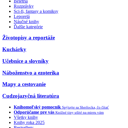
Beletria
Rozprávky
Sci-fi, fantasy a komiksy
Leporelá
Náučné knihy
Ďalšie kategórie
Životopisy a reportáže
Kuchárky
Učebnice a slovníky
Náboženstvo a ezoterika
Mapy a cestovanie
Cudzojazyčná literatúra
Knihomoľský pomocník
Spýtajte sa Sherlocka, čo čítať
Odporúčame pre vás
Knižné tipy ušité na mieru vám
Všetky knihy
Knihy roka 2025
Bestsellery