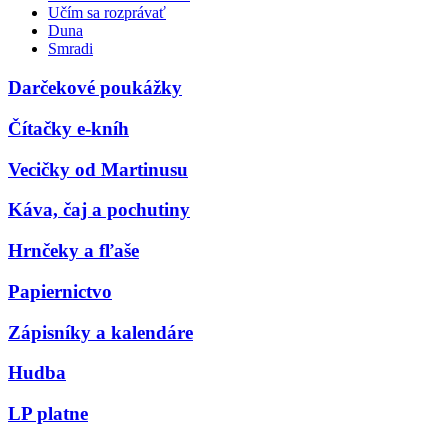
Učím sa rozprávať
Duna
Smradi
Darčekové poukážky
Čítačky e-kníh
Vecičky od Martinusu
Káva, čaj a pochutiny
Hrnčeky a fľaše
Papiernictvo
Zápisníky a kalendáre
Hudba
LP platne