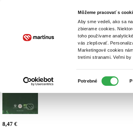
Doručenie
Kníhkupectvá
Knihovrátok
Poukážky
Knižný blog
Kontakt
Môžeme pracovať s cooki
Aby sme vedeli, ako sa na 
zbierame cookies. Niektor
E-knihy
Audioknihy
Hry
Filmy
Knihy
Doplnky
toho používame analytické
vás zlepšovať. Personaliz
Vyhľadávanie
Marketingové cookies nám 
tretími stranami. Veľmi b
Prihlásiť
Výber
Potrebné
P
súhlasu
8,47 €