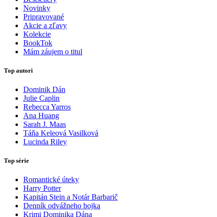
Novinky
Pripravované
Akcie a zľavy
Kolekcie
BookTok
Mám záujem o titul
Top autori
Dominik Dán
Julie Caplin
Rebecca Yarros
Ana Huang
Sarah J. Maas
Táňa Keleová Vasilková
Lucinda Riley
Top série
Romantické úteky
Harry Potter
Kapitán Stein a Notár Barbarič
Denník odvážneho bojka
Krimi Dominika Dána