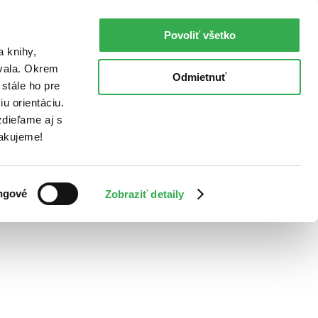
Povoliť všetko
a knihy,
ovala. Okrem
Odmietnuť
stále ho pre
u orientáciu.
dieľame aj s
Ďakujeme!
ngové
Zobraziť detaily