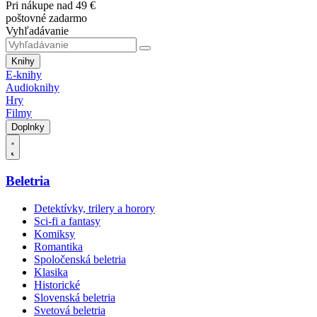
Pri nákupe nad 49 €
poštovné zadarmo
Vyhľadávanie
Knihy
E-knihy
Audioknihy
Hry
Filmy
Doplnky
Beletria
Detektívky, trilery a horory
Sci-fi a fantasy
Komiksy
Romantika
Spoločenská beletria
Klasika
Historické
Slovenská beletria
Svetová beletria