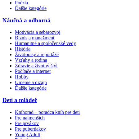
Poézia
Ďalšie kategórie
Náučná a odborná
Motivácia a sebarozvoj
Biznis a manažment
Humanitné a spoločenské vedy
História
Životopisy a reportáže
Vzťahy a rodina
Zdravie a životný štýl
Počítače a internet
Hobby
Umenie a dizajn
Ďalšie kategórie
Deti a mládež
Knihorad – poradca kníh pre deti
Pre najmenších
Pre prvákov
Pre pubertiakov
Young Adult