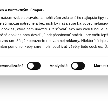
es a kontaktnými údajmi?
našom webe správate, a mohli vám zobraziť tie najlepšie tipy n
é sú naozaj potrebné a bez nich by naša stránka vôbec nefung
 cookies, ktoré nám umožňujú zisťovať, ako náš web funguje, a 
ačné cookies nám dovoľujú prispôsobovať stránku pre vašu lepši
zas umožňujú zobrazenie relevantnej reklamy. Niektoré údaje z
y nám pomohlo, keby sme mohli používať všetky tieto cookies. 
ersonalizačné
Analytické
Marketi