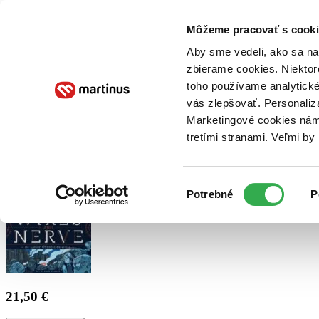
Doručenie
Kníhkupectvá
Knihovrátok
Poukážky
Knižný blog
Kontakt
Môžeme pracovať s cooki
Aby sme vedeli, ako sa na 
zbierame cookies. Niektor
E-knihy
Audioknihy
Hry
Filmy
Knihy
Doplnky
toho používame analytické
vás zlepšovať. Personaliz
Vyhľadávanie
Marketingové cookies nám 
tretími stranami. Veľmi b
Prihlásiť
Výber
Potrebné
P
súhlasu
21,50 €