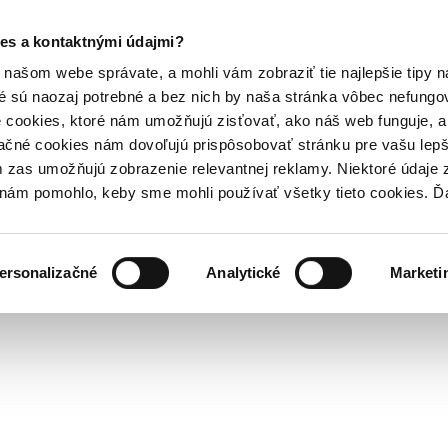
es a kontaktnými údajmi?
našom webe správate, a mohli vám zobraziť tie najlepšie tipy n
é sú naozaj potrebné a bez nich by naša stránka vôbec nefung
 cookies, ktoré nám umožňujú zisťovať, ako náš web funguje, a 
ačné cookies nám dovoľujú prispôsobovať stránku pre vašu lepši
zas umožňujú zobrazenie relevantnej reklamy. Niektoré údaje z
y nám pomohlo, keby sme mohli používať všetky tieto cookies. 
ersonalizačné
Analytické
Marketi