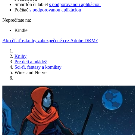
Smartfón či tablet
s podporovanou aplikáciou
Počítač
s podporovanou aplikáciou
Neprečítate na:
Kindle
Ako čítať e-knihy zabezpečené cez Adobe DRM?
Knihy
Pre deti a mládež
Sci-fi, fantasy a komiksy
Wires and Nerve