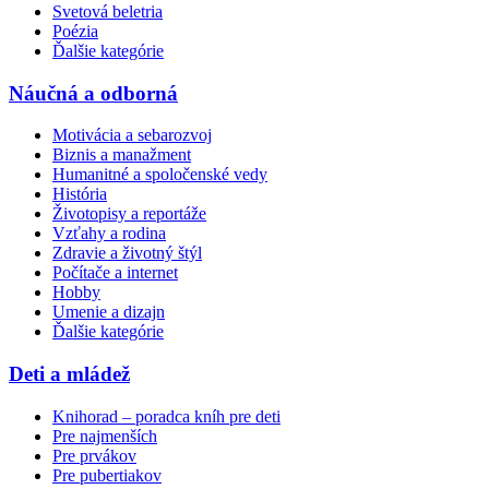
Svetová beletria
Poézia
Ďalšie kategórie
Náučná a odborná
Motivácia a sebarozvoj
Biznis a manažment
Humanitné a spoločenské vedy
História
Životopisy a reportáže
Vzťahy a rodina
Zdravie a životný štýl
Počítače a internet
Hobby
Umenie a dizajn
Ďalšie kategórie
Deti a mládež
Knihorad – poradca kníh pre deti
Pre najmenších
Pre prvákov
Pre pubertiakov