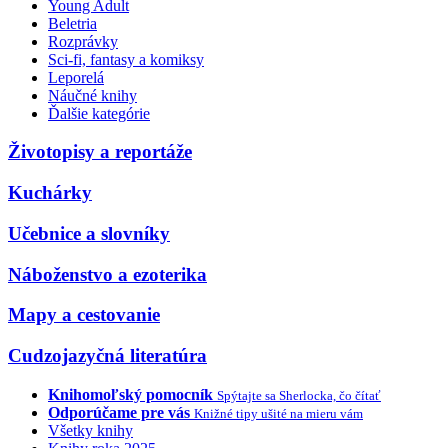
Young Adult
Beletria
Rozprávky
Sci-fi, fantasy a komiksy
Leporelá
Náučné knihy
Ďalšie kategórie
Životopisy a reportáže
Kuchárky
Učebnice a slovníky
Náboženstvo a ezoterika
Mapy a cestovanie
Cudzojazyčná literatúra
Knihomoľský pomocník
Spýtajte sa Sherlocka, čo čítať
Odporúčame pre vás
Knižné tipy ušité na mieru vám
Všetky knihy