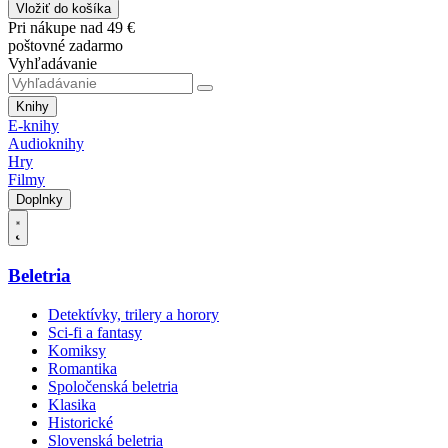
Vložiť do košíka
Pri nákupe nad 49 €
poštovné zadarmo
Vyhľadávanie
Knihy
E-knihy
Audioknihy
Hry
Filmy
Doplnky
Beletria
Detektívky, trilery a horory
Sci-fi a fantasy
Komiksy
Romantika
Spoločenská beletria
Klasika
Historické
Slovenská beletria