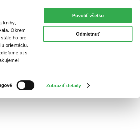
Povoliť všetko
a knihy,
ovala. Okrem
Odmietnuť
stále ho pre
u orientáciu.
dieľame aj s
Ďakujeme!
ngové
Zobraziť detaily