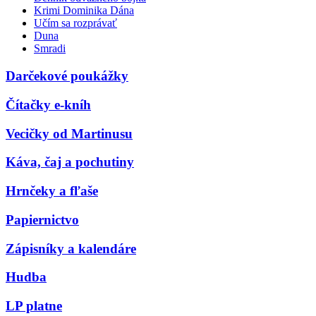
Krimi Dominika Dána
Učím sa rozprávať
Duna
Smradi
Darčekové poukážky
Čítačky e-kníh
Vecičky od Martinusu
Káva, čaj a pochutiny
Hrnčeky a fľaše
Papiernictvo
Zápisníky a kalendáre
Hudba
LP platne