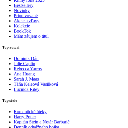
Knihy roka 2025
Bestsellery
Novinky
Pripravované
Akcie a zľavy
Kolekcie
BookTok
Mám záujem o titul
Top autori
Dominik Dán
Julie Caplin
Rebecca Yarros
Ana Huang
Sarah J. Maas
Táňa Keleová Vasilková
Lucinda Riley
Top série
Romantické úteky
Harry Potter
Kapitán Stein a Notár Barbarič
Denník odvážneho bojka