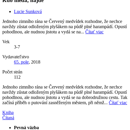
Kdo hledá, najde
Lucie Sunková
Jednoho zimního rána se Červený medvídek rozhodne, že nechce
navždy zůstat odloženým plyšákem na půdě plné harampádí. Opustí
pohodlnou, ale nudnou jistotu a vydá se na...
Čítať viac
Vek
3-7
Vydavateľstvo
65. pole
, 2018
Počet strán
112
Jednoho zimního rána se Červený medvídek rozhodne, že nechce
navždy zůstat odloženým plyšákem na půdě plné harampádí. Opustí
pohodlnou, ale nudnou jistotu a vydá se na dobrodružnou cestu. Tak
začíná příběh o putování zasněženým městem, při němž...
Čítať viac
Kniha
Čítaná
Pevná väzba