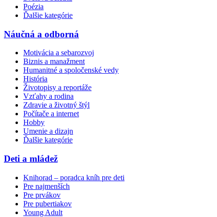
Poézia
Ďalšie kategórie
Náučná a odborná
Motivácia a sebarozvoj
Biznis a manažment
Humanitné a spoločenské vedy
História
Životopisy a reportáže
Vzťahy a rodina
Zdravie a životný štýl
Počítače a internet
Hobby
Umenie a dizajn
Ďalšie kategórie
Deti a mládež
Knihorad – poradca kníh pre deti
Pre najmenších
Pre prvákov
Pre pubertiakov
Young Adult