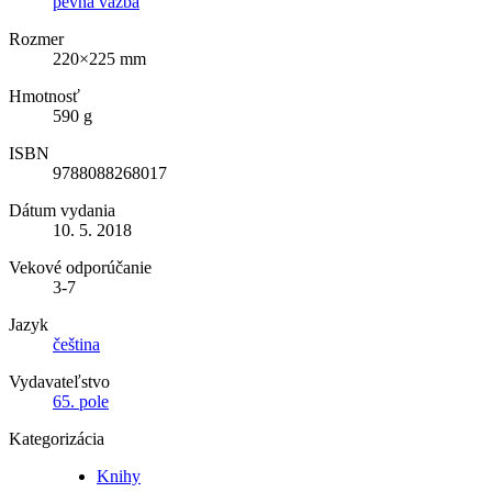
pevná väzba
Rozmer
220×225 mm
Hmotnosť
590 g
ISBN
9788088268017
Dátum vydania
10. 5. 2018
Vekové odporúčanie
3-7
Jazyk
čeština
Vydavateľstvo
65. pole
Kategorizácia
Knihy