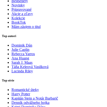
Bestsellery
Novinky
Pripravované
Akcie a zľavy
Kolekcie
BookTok
Mám záujem o titul
Top autori
Dominik Dán
Julie Caplin
Rebecca Yarros
Ana Huang
Sarah J. Maas
Táňa Keleová Vasilková
Lucinda Riley
Top série
Romantické úteky
Harry Potter
Kapitán Stein a Notár Barbarič
Denník odvážneho bojka
Krimi Dominika Dána