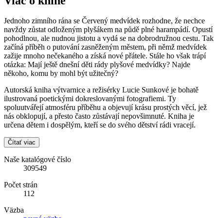
Viac o knihe
Jednoho zimního rána se Červený medvídek rozhodne, že nechce
navždy zůstat odloženým plyšákem na půdě plné harampádí. Opustí
pohodlnou, ale nudnou jistotu a vydá se na dobrodružnou cestu. Tak
začíná příběh o putování zasněženým městem, při němž medvídek
zažije mnoho nečekaného a získá nové přátele. Stále ho však trápí
otázka: Mají ještě dnešní děti rády plyšové medvídky? Najde
někoho, komu by mohl být užitečný?
Autorská kniha výtvarnice a režisérky Lucie Sunkové je bohatě
ilustrovaná poetickými dokreslovanými fotografiemi. Ty
spoluutvářejí atmosféru příběhu a objevují krásu prostých věcí, jež
nás obklopují, a přesto často zůstávají nepovšimnuté. Kniha je
určena dětem i dospělým, kteří se do svého dětství rádi vracejí.
Čítať viac
Naše katalógové číslo
309549
Počet strán
112
Väzba