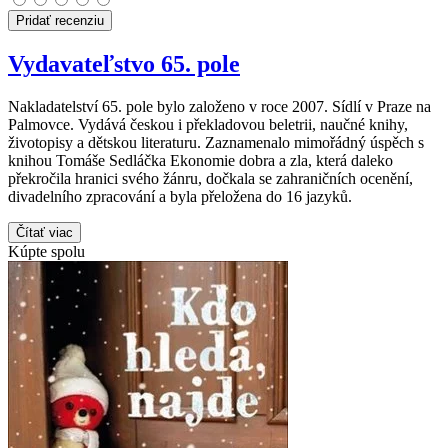
Pridať recenziu
Vydavateľstvo 65. pole
Nakladatelství 65. pole bylo založeno v roce 2007. Sídlí v Praze na
Palmovce. Vydává českou i překladovou beletrii, naučné knihy,
životopisy a dětskou literaturu. Zaznamenalo mimořádný úspěch s
knihou Tomáše Sedláčka Ekonomie dobra a zla, která daleko
překročila hranici svého žánru, dočkala se zahraničních ocenění,
divadelního zpracování a byla přeložena do 16 jazyků.
Čítať viac
Kúpte spolu