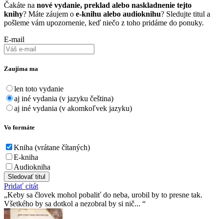
Čakáte na
nové vydanie, preklad alebo naskladnenie tejto
knihy
? Máte záujem o
e-knihu alebo audioknihu
? Sledujte titul a
pošleme vám upozornenie, keď niečo z toho pridáme do ponuky.
E-mail
Zaujíma ma
len toto vydanie
aj iné vydania (v jazyku čeština)
aj iné vydania (v akomkoľvek jazyku)
Vo formáte
Kniha (vrátane čítaných)
E-kniha
Audiokniha
Sledovať titul
Pridať citát
Keby sa človek mohol pobaliť do neba, urobil by to presne tak.
Všetkého by sa dotkol a nezobral by si nič...