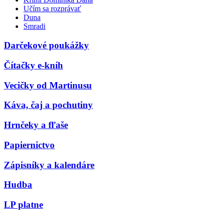
Učím sa rozprávať
Duna
Smradi
Darčekové poukážky
Čítačky e-kníh
Vecičky od Martinusu
Káva, čaj a pochutiny
Hrnčeky a fľaše
Papiernictvo
Zápisníky a kalendáre
Hudba
LP platne