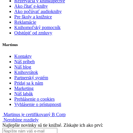
Rezervácia v kníhkupectve
Ako čítať e-knihy
Ako počúvať audioknihy
Pre školy a knižnice
Reklamácie
Knihomoľský pomocník
Odstúpiť od zmluvy
Martinus
Kontakty
Náš príbeh
Náš blog
Knihovrátok
Partnerský systém
Pridaj sa k nám
Marketing
Náš labák
Prehlásenie o cookies
Vyhlásenie o prístupnosti
Martinus je certifikovaný B Corp
Nerobíme rozdiely
Najlepšie novinky sú tie knižné. Získajte ich ako prví: