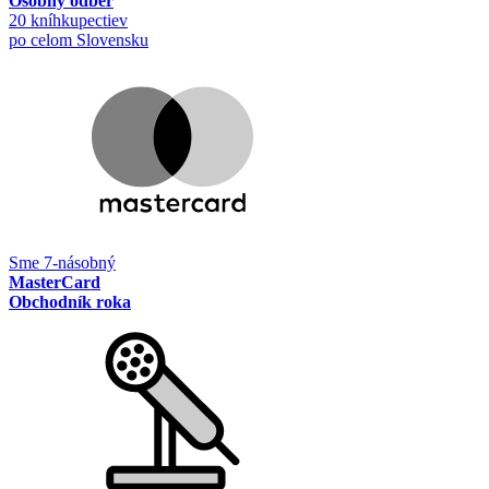
Osobný odber
20 kníhkupectiev
po celom Slovensku
Sme 7-násobný
MasterCard
Obchodník roka