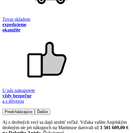
Tovar skladom
expedujeme
okamžite
U nás nakupujete
vždy bezpečne
a s dôverou
Predchádzajúce
Ďalšie
Aj z drobných vecí sa dajú urobiť veľké. Vďaka vašim Anjelským
drobným ste pri nákupoch na Martinuse darovali už
1 501 609,00 €
na Dobrého Anjela
. Ďakujeme!