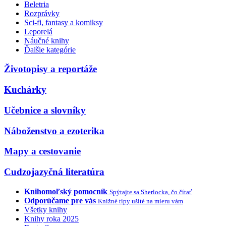
Beletria
Rozprávky
Sci-fi, fantasy a komiksy
Leporelá
Náučné knihy
Ďalšie kategórie
Životopisy a reportáže
Kuchárky
Učebnice a slovníky
Náboženstvo a ezoterika
Mapy a cestovanie
Cudzojazyčná literatúra
Knihomoľský pomocník
Spýtajte sa Sherlocka, čo čítať
Odporúčame pre vás
Knižné tipy ušité na mieru vám
Všetky knihy
Knihy roka 2025