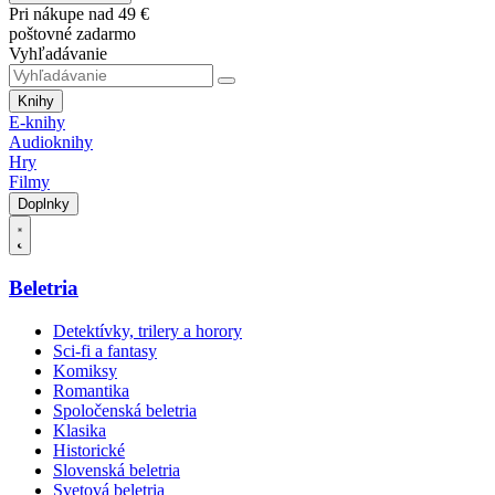
Pri nákupe nad 49 €
poštovné zadarmo
Vyhľadávanie
Knihy
E-knihy
Audioknihy
Hry
Filmy
Doplnky
Beletria
Detektívky, trilery a horory
Sci-fi a fantasy
Komiksy
Romantika
Spoločenská beletria
Klasika
Historické
Slovenská beletria
Svetová beletria