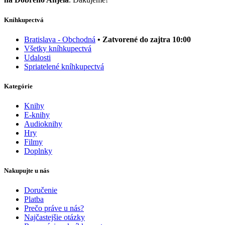
Kníhkupectvá
Bratislava - Obchodná
• Zatvorené do zajtra 10:00
Všetky kníhkupectvá
Udalosti
Spriatelené kníhkupectvá
Kategórie
Knihy
E-knihy
Audioknihy
Hry
Filmy
Doplnky
Nakupujte u nás
Doručenie
Platba
Prečo práve u nás?
Najčastejšie otázky