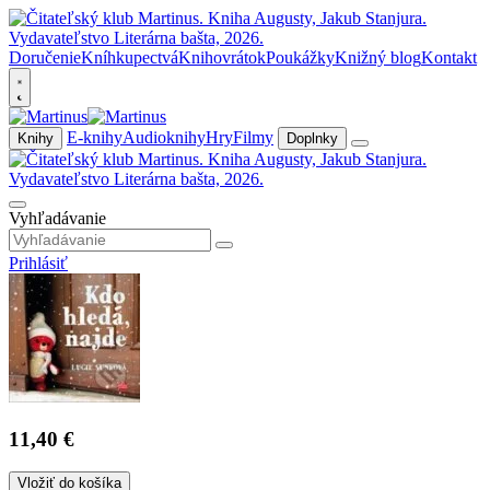
Doručenie
Kníhkupectvá
Knihovrátok
Poukážky
Knižný blog
Kontakt
E-knihy
Audioknihy
Hry
Filmy
Knihy
Doplnky
Vyhľadávanie
Prihlásiť
11,40 €
Vložiť do košíka