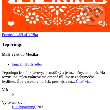
Pozrieť ukážku
Ukážka
Teporingo
Malý výlet do Mexika
Jana H. Hoffstädter
Teporingo je králik lávový. Je maličký a je rozkošný, ako inak. Na
rozdiel od iných králikov má drobné uši, ale tiež výnimočné
bydlisko. Žije vysoko v horách, presnejšie na...
Čítať viac
Vek
6+
Vydavateľstvo
E.J. Publishing
, 2021