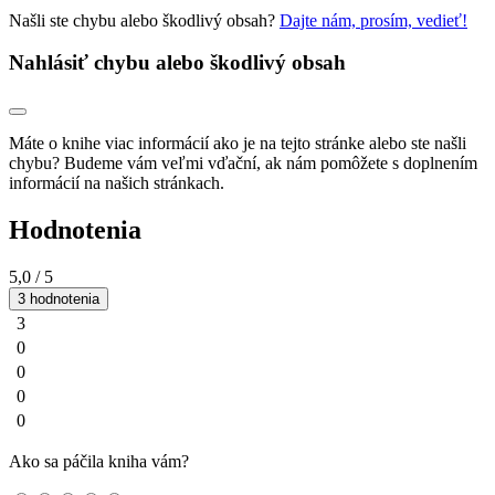
Našli ste chybu alebo škodlivý obsah?
Dajte nám, prosím, vedieť!
Nahlásiť chybu alebo škodlivý obsah
Máte o knihe viac informácií ako je na tejto stránke alebo ste našli
chybu? Budeme vám veľmi vďační, ak nám pomôžete s doplnením
informácií na našich stránkach.
Hodnotenia
5,0
/ 5
3 hodnotenia
3
0
0
0
0
Ako sa páčila kniha vám?