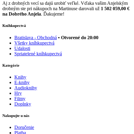
Aj z drobných vecí sa dajú urobiť veľké. Vďaka vašim Anjelským
drobným ste pri nákupoch na Martinuse darovali už
1 502 059,00 €
na Dobrého Anjela
. Ďakujeme!
Kníhkupectvá
Bratislava - Obchodná
• Otvorené do 20:00
Všetky kníhkupectvá
Udalosti
Spriatelené kníhkupectvá
Kategórie
Knihy
E-knihy
Audioknihy
Hry
Filmy
Doplnky
Nakupujte u nás
Doručenie
Platba