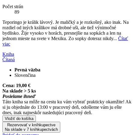
Počet strán
89
Teporingo je králik lávový. Je maličký a je rozkošný, ako inak. Na
rozdiel od iných králikov má drobné uši, ale tiež výnimočné
bydlisko. Žije vysoko v horách, presnejšie na sopkách a len na
jednom mieste na svete v Mexiku. Zo sopky doteraz nikdy...
Čítať
viac
Kniha
Čítaná
Pevná väzba
Slovenčina
Cena:
19,00 €
Na sklade > 5 ks
Posielame ihneď
Táto kniha sa môže na cestu ku vám vybrať prakticky okamžite! Ak
si ju objednáte do 13:00 v pracovný deň, odošleme vám ju ešte
dnes, inak najneskôr nasledujúci pracovný deň.
Vložiť do košíka
Rezervovať v kníhkupectve
Na sklade v 7 kníhkupectvách