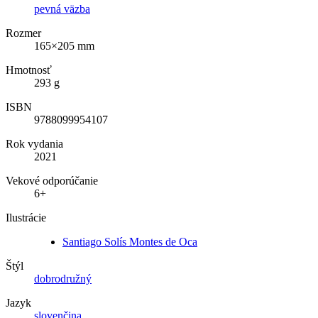
pevná väzba
Rozmer
165×205 mm
Hmotnosť
293 g
ISBN
9788099954107
Rok vydania
2021
Vekové odporúčanie
6+
Ilustrácie
Santiago Solís Montes de Oca
Štýl
dobrodružný
Jazyk
slovenčina