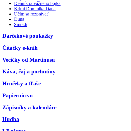
Denník odvážneho bojka
Krimi Dominika Dána
Učím sa rozprávať
Duna
Smradi
Darčekové poukážky
Čítačky e-kníh
Vecičky od Martinusu
Káva, čaj a pochutiny
Hrnčeky a fľaše
Papiernictvo
Zápisníky a kalendáre
Hudba