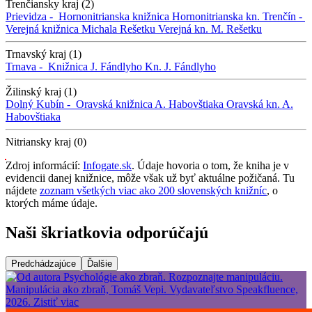
Trenčiansky kraj (2)
Prievidza -
Hornonitrianska knižnica
Hornonitrianska kn.
Trenčín -
Verejná knižnica Michala Rešetku
Verejná kn. M. Rešetku
Trnavský kraj (1)
Trnava -
Knižnica J. Fándlyho
Kn. J. Fándlyho
Žilinský kraj (1)
Dolný Kubín -
Oravská knižnica A. Habovštiaka
Oravská kn. A.
Habovštiaka
Nitriansky kraj (0)
Zdroj informácií:
Infogate.sk
. Údaje hovoria o tom, že kniha je v
evidencii danej knižnice, môže však už byť aktuálne požičaná. Tu
nájdete
zoznam všetkých viac ako 200 slovenských knižníc
, o
ktorých máme údaje.
Naši škriatkovia odporúčajú
Predchádzajúce
Ďalšie