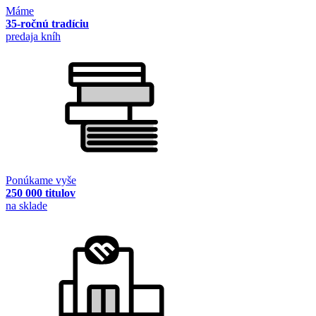
Máme
35-ročnú tradíciu
predaja kníh
Ponúkame vyše
250 000 titulov
na sklade