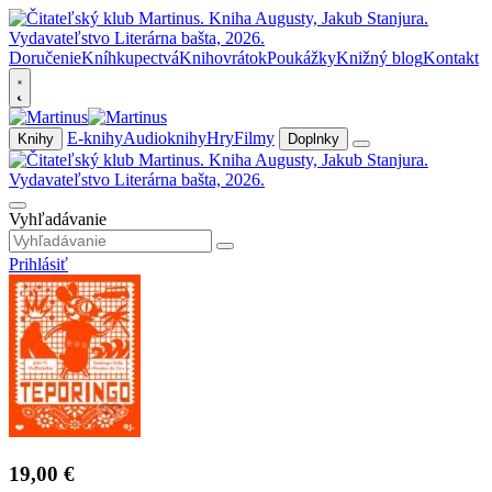
Doručenie
Kníhkupectvá
Knihovrátok
Poukážky
Knižný blog
Kontakt
E-knihy
Audioknihy
Hry
Filmy
Knihy
Doplnky
Vyhľadávanie
Prihlásiť
19,00 €