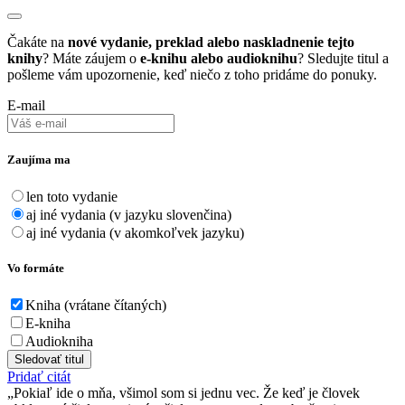
Čakáte na
nové vydanie, preklad alebo naskladnenie tejto
knihy
? Máte záujem o
e-knihu alebo audioknihu
? Sledujte titul a
pošleme vám upozornenie, keď niečo z toho pridáme do ponuky.
E-mail
Zaujíma ma
len toto vydanie
aj iné vydania (v jazyku slovenčina)
aj iné vydania (v akomkoľvek jazyku)
Vo formáte
Kniha (vrátane čítaných)
E-kniha
Audiokniha
Sledovať titul
Pridať citát
Pokiaľ ide o mňa, všimol som si jednu vec. Že keď je človek