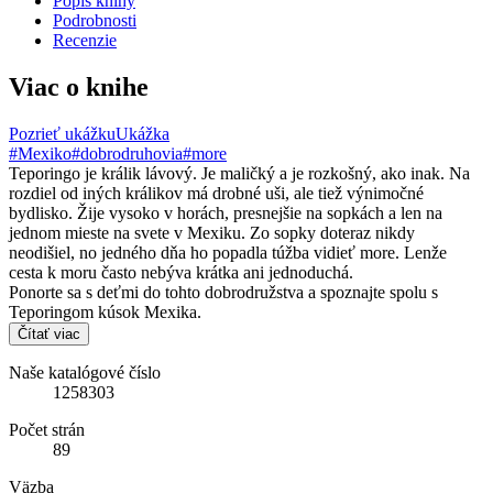
Popis knihy
Podrobnosti
Recenzie
Viac o knihe
Pozrieť ukážku
Ukážka
#Mexiko
#dobrodruhovia
#more
Teporingo je králik lávový. Je maličký a je rozkošný, ako inak. Na
rozdiel od iných králikov má drobné uši, ale tiež výnimočné
bydlisko. Žije vysoko v horách, presnejšie na sopkách a len na
jednom mieste na svete v Mexiku. Zo sopky doteraz nikdy
neodišiel, no jedného dňa ho popadla túžba vidieť more. Lenže
cesta k moru často nebýva krátka ani jednoduchá.
Ponorte sa s deťmi do tohto dobrodružstva a spoznajte spolu s
Teporingom kúsok Mexika.
Čítať viac
Naše katalógové číslo
1258303
Počet strán
89
Väzba