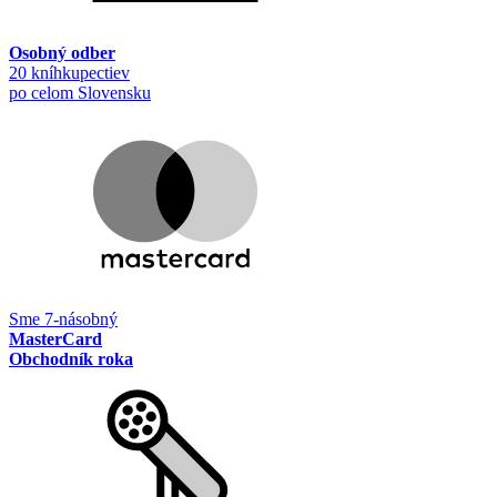
Osobný odber
20 kníhkupectiev
po celom Slovensku
Sme 7-násobný
MasterCard
Obchodník roka