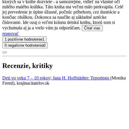
ktorých sa v knihe dozviete - a samozrejme, vidieť na vlastné oči
milého malého králika. Táto kniha ma veľmi milo prekvapila. Celé
jej prevedenie je úplne úžasné, počnúc príbehom, cez ilustrácie a
končiac obálkou. Dokonca sa naučíte aj základné aztécke
číslovanie. Ide ozaj o veľmi krásnu detskú knihu, ktorú som si
vychutnala aj ja a vrelo vám ju odporúčam.
Čítať viac
reagovať
1 pozitívne hodnotenie
1
0 negatívne hodnotenia
0
Recenzie, kritiky
Deti vo veku 7 – 10 rokov; Jana H. Hoffstädter: Teporingo
(Monika
Freml), krajinacitatelov.sk