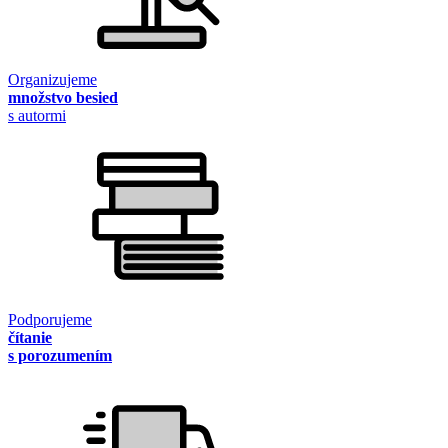
Organizujeme
množstvo besied
s autormi
Podporujeme
čítanie
s porozumením