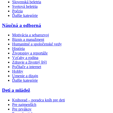
Slovenská beletria
Svetová beletria
Poézia
Ďalšie kategórie
Náučná a odborná
Motivácia a sebarozvoj
Biznis a manažment
Humanitné a spoločenské vedy
História
Životopisy a reportáže
Vzťahy a rodina
Zdravie a životný štýl
Počítače a internet
Hobby
Umenie a dizajn
Ďalšie kategórie
Deti a mládež
Knihorad – poradca kníh pre deti
Pre najmenších
Pre prvákov