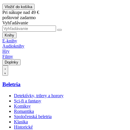
Vložiť do košíka
Pri nákupe nad 49 €
poštovné zadarmo
Vyhľadávanie
Knihy
E-knihy
Audioknihy
Hry
Filmy
Doplnky
Beletria
Detektívky, trilery a horory
Sci-fi a fantasy
Komiksy
Romantika
Spoločenská beletria
Klasika
Historické