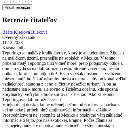
Pridať recenziu
Recenzie čitateľov
Beáta Kiselová Bileková
Overený zákazník
11.12.2023
Krásna kniha
Teporingo je maličký králik lávový, ktorý je aj endemitom. Žije len
na maličkom území, presnejšie na sopkách v Mexiku. V tomto
príbehu malý Teporingo túži vidieť more, preto potajomky odíde z
domu a vydá sa na dobrodružnú cestu. Stretne veveričku, neskôr
potkana, ktorí s ním pôjdu tiež. Kým sa však dostane na vytúžené
miesto, budú ho čakať nástrahy mesta a metra, a aby prekonal veľkú
vzdialenosť, stane sa z neho aj čierny pasažier turistov. A on sa
nedostane len k moru, ale rovno k Tichému oceánu, kde spozná
korytnačky, veľrybu a bude surfovať s Elenou. Ako sa skončí
Teporingova dobrodružná cesta?
V tejto milej detskej knihe určenej deťom od 6 rokov sa nachádza
veľmi pekný príbeh plný zaujímavých informácií a zážitkov.
Prostredníctvom nej spoznáte aj Mexiko a poskytne vám základné
informácie o tejto, pre nás exotickej, krajine. Počas čítania sa
nasmejete, budete v napätí a budete chcieť navštíviť miesta, o