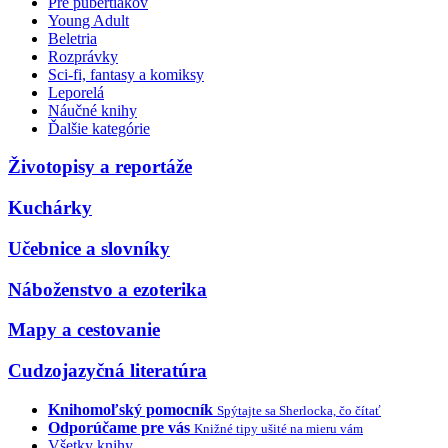
Pre pubertiakov
Young Adult
Beletria
Rozprávky
Sci-fi, fantasy a komiksy
Leporelá
Náučné knihy
Ďalšie kategórie
Životopisy a reportáže
Kuchárky
Učebnice a slovníky
Náboženstvo a ezoterika
Mapy a cestovanie
Cudzojazyčná literatúra
Knihomoľský pomocník
Spýtajte sa Sherlocka, čo čítať
Odporúčame pre vás
Knižné tipy ušité na mieru vám
Všetky knihy