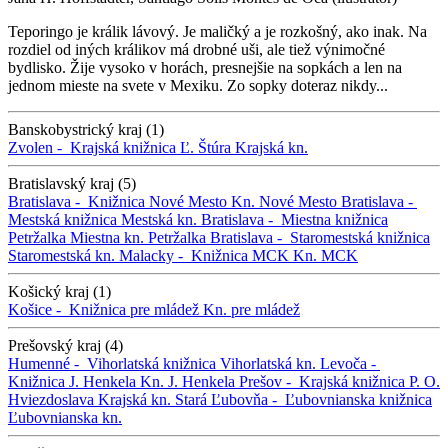
Teporingo je králik lávový. Je maličký a je rozkošný, ako inak. Na
rozdiel od iných králikov má drobné uši, ale tiež výnimočné
bydlisko. Žije vysoko v horách, presnejšie na sopkách a len na
jednom mieste na svete v Mexiku. Zo sopky doteraz nikdy...
Banskobystrický kraj (1)
Zvolen -
Krajská knižnica Ľ. Štúra
Krajská kn.
Bratislavský kraj (5)
Bratislava -
Knižnica Nové Mesto
Kn. Nové Mesto
Bratislava -
Mestská knižnica
Mestská kn.
Bratislava -
Miestna knižnica
Petržalka
Miestna kn. Petržalka
Bratislava -
Staromestská knižnica
Staromestská kn.
Malacky -
Knižnica MCK
Kn. MCK
Košický kraj (1)
Košice -
Knižnica pre mládež
Kn. pre mládež
Prešovský kraj (4)
Humenné -
Vihorlatská knižnica
Vihorlatská kn.
Levoča -
Knižnica J. Henkela
Kn. J. Henkela
Prešov -
Krajská knižnica P. O.
Hviezdoslava
Krajská kn.
Stará Ľubovňa -
Ľubovnianska knižnica
Ľubovnianska kn.