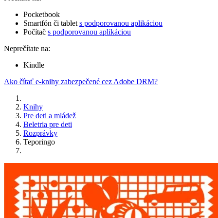
Pocketbook
Smartfón či tablet
s podporovanou aplikáciou
Počítač
s podporovanou aplikáciou
Neprečítate na:
Kindle
Ako čítať e-knihy zabezpečené cez Adobe DRM?
Knihy
Pre deti a mládež
Beletria pre deti
Rozprávky
Teporingo