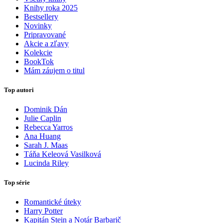
Knihy roka 2025
Bestsellery
Novinky
Pripravované
Akcie a zľavy
Kolekcie
BookTok
Mám záujem o titul
Top autori
Dominik Dán
Julie Caplin
Rebecca Yarros
Ana Huang
Sarah J. Maas
Táňa Keleová Vasilková
Lucinda Riley
Top série
Romantické úteky
Harry Potter
Kapitán Stein a Notár Barbarič