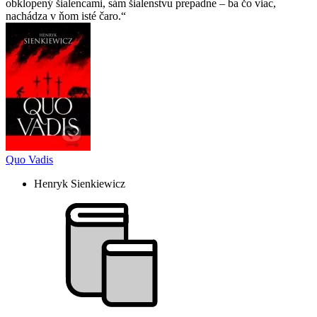
obklopený šialencami, sám šialenstvu prepadne – ba čo viac,
nachádza v ňom isté čaro.
Quo Vadis
Henryk Sienkiewicz