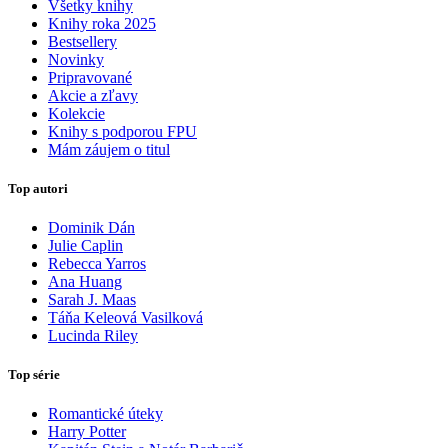
Všetky knihy
Knihy roka 2025
Bestsellery
Novinky
Pripravované
Akcie a zľavy
Kolekcie
Knihy s podporou FPU
Mám záujem o titul
Top autori
Dominik Dán
Julie Caplin
Rebecca Yarros
Ana Huang
Sarah J. Maas
Táňa Keleová Vasilková
Lucinda Riley
Top série
Romantické úteky
Harry Potter