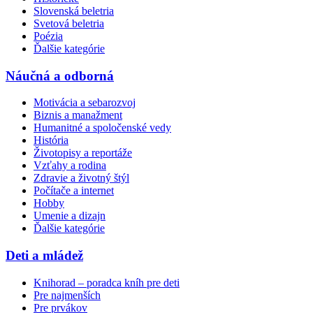
Slovenská beletria
Svetová beletria
Poézia
Ďalšie kategórie
Náučná a odborná
Motivácia a sebarozvoj
Biznis a manažment
Humanitné a spoločenské vedy
História
Životopisy a reportáže
Vzťahy a rodina
Zdravie a životný štýl
Počítače a internet
Hobby
Umenie a dizajn
Ďalšie kategórie
Deti a mládež
Knihorad – poradca kníh pre deti
Pre najmenších
Pre prvákov