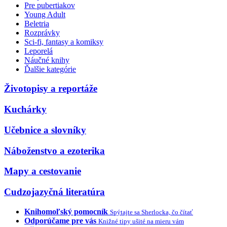
Pre pubertiakov
Young Adult
Beletria
Rozprávky
Sci-fi, fantasy a komiksy
Leporelá
Náučné knihy
Ďalšie kategórie
Životopisy a reportáže
Kuchárky
Učebnice a slovníky
Náboženstvo a ezoterika
Mapy a cestovanie
Cudzojazyčná literatúra
Knihomoľský pomocník
Spýtajte sa Sherlocka, čo čítať
Odporúčame pre vás
Knižné tipy ušité na mieru vám