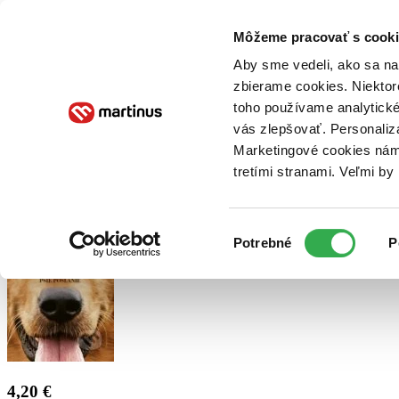
Doručenie
Kníhkupectvá
Knihovrátok
Poukážky
Knižný blog
Kontakt
Môžeme pracovať s cooki
Aby sme vedeli, ako sa na 
zbierame cookies. Niektor
E-knihy
Audioknihy
Hry
Filmy
Knihy
Doplnky
toho používame analytické
vás zlepšovať. Personaliz
Vyhľadávanie
Marketingové cookies nám 
tretími stranami. Veľmi b
Prihlásiť
Výber
Potrebné
P
súhlasu
4,20 €