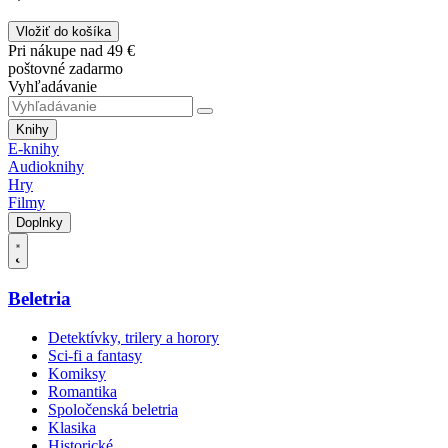
Vložiť do košíka
Pri nákupe nad 49 €
poštovné zadarmo
Vyhľadávanie
Knihy
E-knihy
Audioknihy
Hry
Filmy
Doplnky
Beletria
Detektívky, trilery a horory
Sci-fi a fantasy
Komiksy
Romantika
Spoločenská beletria
Klasika
Historické