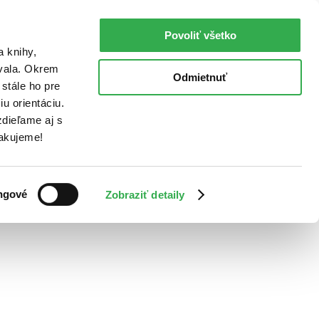
Povoliť všetko
a knihy,
ovala. Okrem
Odmietnuť
stále ho pre
u orientáciu.
dieľame aj s
Ďakujeme!
ngové
Zobraziť detaily