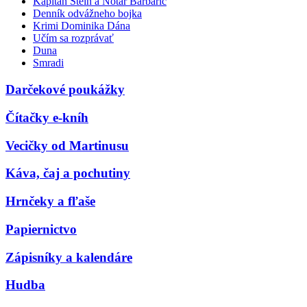
Kapitán Stein a Notár Barbarič
Denník odvážneho bojka
Krimi Dominika Dána
Učím sa rozprávať
Duna
Smradi
Darčekové poukážky
Čítačky e-kníh
Vecičky od Martinusu
Káva, čaj a pochutiny
Hrnčeky a fľaše
Papiernictvo
Zápisníky a kalendáre
Hudba