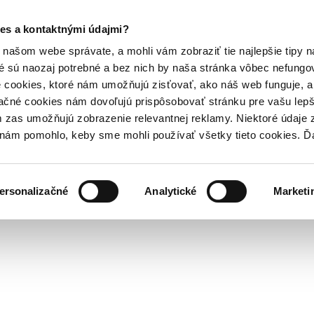
es a kontaktnými údajmi?
našom webe správate, a mohli vám zobraziť tie najlepšie tipy n
é sú naozaj potrebné a bez nich by naša stránka vôbec nefung
 cookies, ktoré nám umožňujú zisťovať, ako náš web funguje, a 
ačné cookies nám dovoľujú prispôsobovať stránku pre vašu lepši
zas umožňujú zobrazenie relevantnej reklamy. Niektoré údaje z
y nám pomohlo, keby sme mohli používať všetky tieto cookies. 
ersonalizačné
Analytické
Marketi