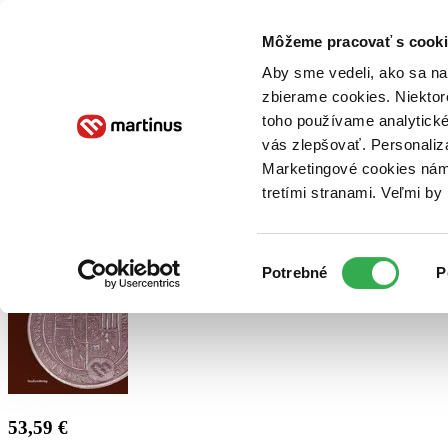
Doručenie
Kníhkupectvá
Knihovrátok
Poukážky
Knižný blog
Kontakt
Môžeme pracovať s cooki
Aby sme vedeli, ako sa na 
zbierame cookies. Niektor
E-knihy
Audioknihy
Hry
Filmy
Knihy
Doplnky
toho používame analytické
vás zlepšovať. Personaliz
Vyhľadávanie
Marketingové cookies nám 
tretími stranami. Veľmi b
Prihlásiť
Výber
Potrebné
P
súhlasu
53,59 €