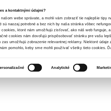
es a kontaktnými údajmi?
našom webe správate, a mohli vám zobraziť tie najlepšie tipy n
é sú naozaj potrebné a bez nich by naša stránka vôbec nefung
 cookies, ktoré nám umožňujú zisťovať, ako náš web funguje, a 
ačné cookies nám dovoľujú prispôsobovať stránku pre vašu lepši
zas umožňujú zobrazenie relevantnej reklamy. Niektoré údaje z
y nám pomohlo, keby sme mohli používať všetky tieto cookies. 
ersonalizačné
Analytické
Marketi