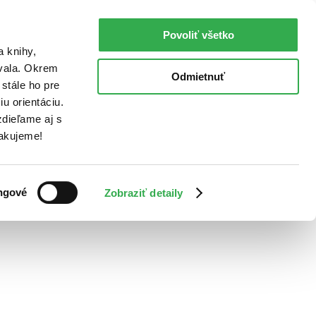
Povoliť všetko
a knihy,
ovala. Okrem
Odmietnuť
stále ho pre
u orientáciu.
dieľame aj s
Ďakujeme!
ngové
Zobraziť detaily