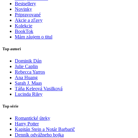
Bestsellery
Novinky
Pripravované
Akcie a zľavy
Kolekcie
BookTok
Mám záujem o titul
Top autori
Dominik Dán
Julie Caplin
Rebecca Yarros
Ana Huang
Sarah J. Maas
Táňa Keleová Vasilková
Lucinda Riley
Top série
Romantické úteky
Harry Potter
Kapitán Stein a Notár Barbarič
Denník odvážneho bojka