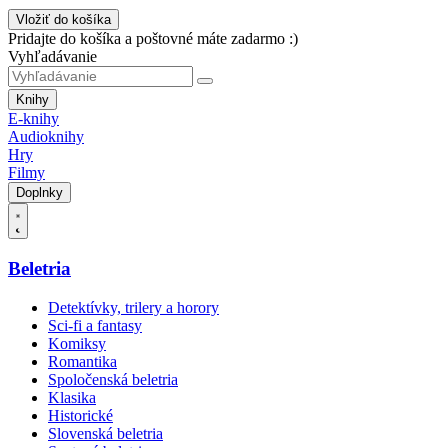
Vložiť do košíka
Pridajte do košíka a poštovné máte zadarmo :)
Vyhľadávanie
Knihy
E-knihy
Audioknihy
Hry
Filmy
Doplnky
Beletria
Detektívky, trilery a horory
Sci-fi a fantasy
Komiksy
Romantika
Spoločenská beletria
Klasika
Historické
Slovenská beletria