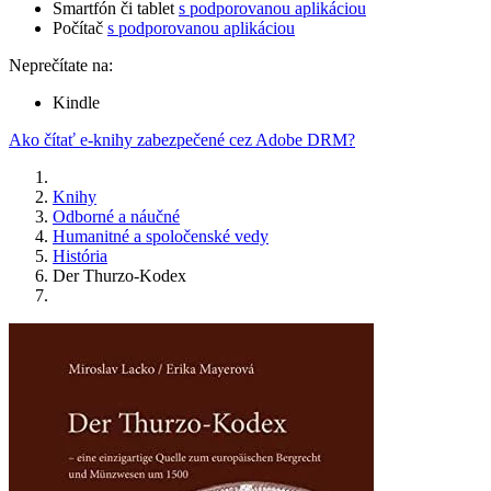
Smartfón či tablet
s podporovanou aplikáciou
Počítač
s podporovanou aplikáciou
Neprečítate na:
Kindle
Ako čítať e-knihy zabezpečené cez Adobe DRM?
Knihy
Odborné a náučné
Humanitné a spoločenské vedy
História
Der Thurzo-Kodex