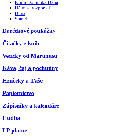
Krimi Dominika Dána
Učím sa rozprávať
Duna
Smradi
Darčekové poukážky
Čítačky e-kníh
Vecičky od Martinusu
Káva, čaj a pochutiny
Hrnčeky a fľaše
Papiernictvo
Zápisníky a kalendáre
Hudba
LP platne