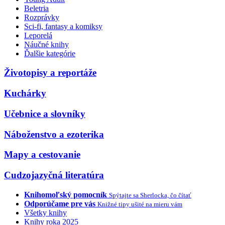
Beletria
Rozprávky
Sci-fi, fantasy a komiksy
Leporelá
Náučné knihy
Ďalšie kategórie
Životopisy a reportáže
Kuchárky
Učebnice a slovníky
Náboženstvo a ezoterika
Mapy a cestovanie
Cudzojazyčná literatúra
Knihomoľský pomocník
Spýtajte sa Sherlocka, čo čítať
Odporúčame pre vás
Knižné tipy ušité na mieru vám
Všetky knihy
Knihy roka 2025