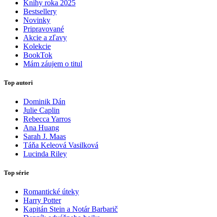
Knihy roka 2025
Bestsellery
Novinky
Pripravované
Akcie a zľavy
Kolekcie
BookTok
Mám záujem o titul
Top autori
Dominik Dán
Julie Caplin
Rebecca Yarros
Ana Huang
Sarah J. Maas
Táňa Keleová Vasilková
Lucinda Riley
Top série
Romantické úteky
Harry Potter
Kapitán Stein a Notár Barbarič