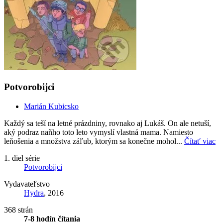
Potvorobijci
Marián Kubicsko
Každý sa teší na letné prázdniny, rovnako aj Lukáš. On ale netuší,
aký podraz naňho toto leto vymyslí vlastná mama. Namiesto
leňošenia a množstva záľub, ktorým sa konečne mohol...
Čítať viac
1. diel série
Potvorobijci
Vydavateľstvo
Hydra
, 2016
368 strán
7-8 hodín čítania