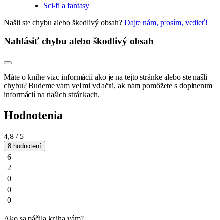
Sci-fi a fantasy
Našli ste chybu alebo škodlivý obsah?
Dajte nám, prosím, vedieť!
Nahlásiť chybu alebo škodlivý obsah
Máte o knihe viac informácií ako je na tejto stránke alebo ste našli
chybu? Budeme vám veľmi vďační, ak nám pomôžete s doplnením
informácií na našich stránkach.
Hodnotenia
4,8
/ 5
8 hodnotení
6
2
0
0
0
Ako sa páčila kniha vám?