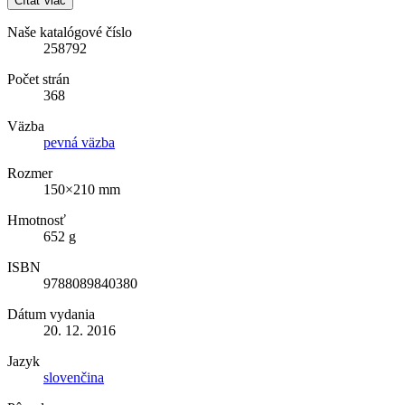
Čítať viac
Naše katalógové číslo
258792
Počet strán
368
Väzba
pevná väzba
Rozmer
150×210 mm
Hmotnosť
652 g
ISBN
9788089840380
Dátum vydania
20. 12. 2016
Jazyk
slovenčina