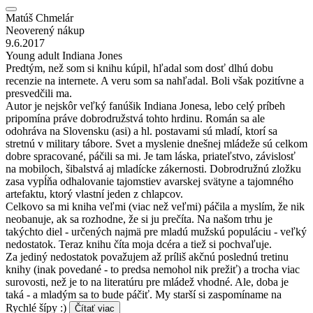
Matúš Chmelár
Neoverený nákup
9.6.2017
Young adult Indiana Jones
Predtým, než som si knihu kúpil, hľadal som dosť dlhú dobu
recenzie na internete. A veru som sa nahľadal. Boli však pozitívne a
presvedčili ma.
Autor je nejskôr veľký fanúšik Indiana Jonesa, lebo celý príbeh
pripomína práve dobrodružstvá tohto hrdinu. Román sa ale
odohráva na Slovensku (asi) a hl. postavami sú mladí, ktorí sa
stretnú v military tábore. Svet a myslenie dnešnej mládeže sú celkom
dobre spracované, páčili sa mi. Je tam láska, priateľstvo, závislosť
na mobiloch, šibalstvá aj mladícke zákernosti. Dobrodružnú zložku
zasa vypĺňa odhalovanie tajomstiev avarskej svätyne a tajomného
artefaktu, ktorý vlastní jeden z chlapcov.
Celkovo sa mi kniha veľmi (viac než veľmi) páčila a myslím, že nik
neobanuje, ak sa rozhodne, že si ju prečíta. Na našom trhu je
takýchto diel - určených najmä pre mladú mužskú populáciu - veľký
nedostatok. Teraz knihu číta moja dcéra a tiež si pochvaľuje.
Za jediný nedostatok považujem až príliš akčnú poslednú tretinu
knihy (inak povedané - to predsa nemohol nik prežiť) a trocha viac
surovosti, než je to na literatúru pre mládež vhodné. Ale, doba je
taká - a mladým sa to bude páčiť. My starší si zaspomíname na
Rychlé šípy :)
Čítať viac