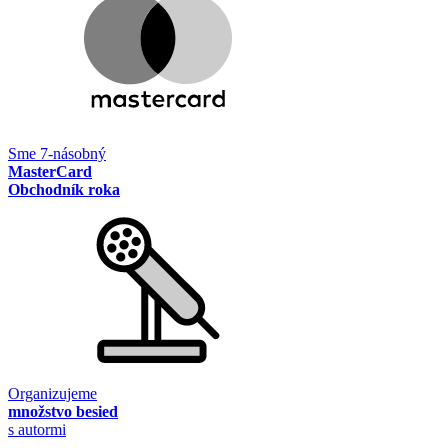
Sme 7-násobný
MasterCard
Obchodník roka
Organizujeme
množstvo besied
s autormi