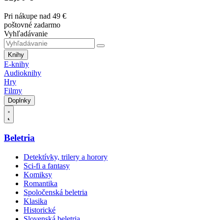
Pri nákupe nad 49 €
poštovné zadarmo
Vyhľadávanie
Knihy
E-knihy
Audioknihy
Hry
Filmy
Doplnky
Beletria
Detektívky, trilery a horory
Sci-fi a fantasy
Komiksy
Romantika
Spoločenská beletria
Klasika
Historické
Slovenská beletria