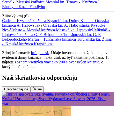
Sereď -
Mestská knižnica
Mestská kn.
Trnava -
Knižnica J.
Fándlyho
Kn. J. Fándlyho
Žilinský kraj (6)
Čadca -
Kysucká knižnica
Kysucká kn.
Dolný Kubín -
Oravská
knižnica A. Habovštiaka
Oravská kn. A. Habovštiaka
Kysucké
Nové Mesto -
Mestská knižnica
Mestská kn.
Liptovský Mikuláš -
Liptovská knižnica G. F. Belopotockého
Liptovská kn. G. F.
Belopotockého
Martin -
Turčianska knižnica
Turčianska kn.
Žilina
-
Krajská knižnica
Krajská kn.
Zdroj informácií:
Infogate.sk
. Údaje hovoria o tom, že kniha je v
evidencii danej knižnice, môže však už byť aktuálne požičaná. Tu
nájdete
zoznam všetkých viac ako 200 slovenských knižníc
, o
ktorých máme údaje.
Naši škriatkovia odporúčajú
Predchádzajúce
Ďalšie