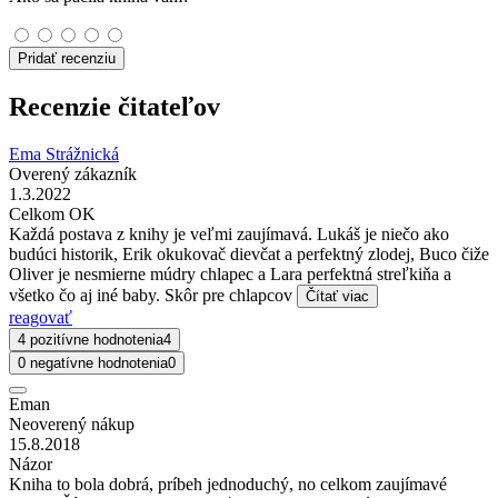
Pridať recenziu
Recenzie čitateľov
Ema Strážnická
Overený zákazník
1.3.2022
Celkom OK
Každá postava z knihy je veľmi zaujímavá. Lukáš je niečo ako
budúci historik, Erik okukovač dievčat a perfektný zlodej, Buco čiže
Oliver je nesmierne múdry chlapec a Lara perfektná streľkiňa a
všetko čo aj iné baby. Skôr pre chlapcov
Čítať viac
reagovať
4 pozitívne hodnotenia
4
0 negatívne hodnotenia
0
Eman
Neoverený nákup
15.8.2018
Názor
Kniha to bola dobrá, príbeh jednoduchý, no celkom zaujímavé