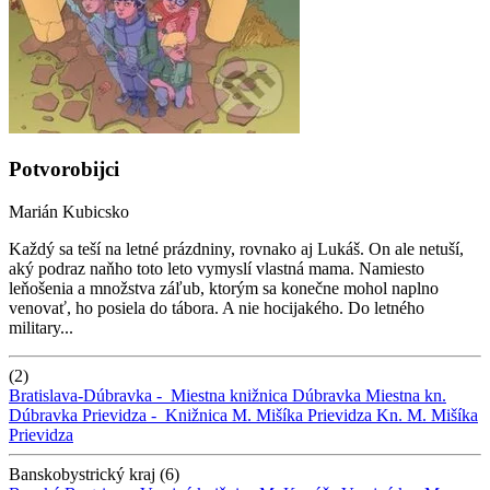
Potvorobijci
Marián Kubicsko
Každý sa teší na letné prázdniny, rovnako aj Lukáš. On ale netuší,
aký podraz naňho toto leto vymyslí vlastná mama. Namiesto
leňošenia a množstva záľub, ktorým sa konečne mohol naplno
venovať, ho posiela do tábora. A nie hocijakého. Do letného
military...
(2)
Bratislava-Dúbravka -
Miestna knižnica Dúbravka
Miestna kn.
Dúbravka
Prievidza -
Knižnica M. Mišíka Prievidza
Kn. M. Mišíka
Prievidza
Banskobystrický kraj (6)