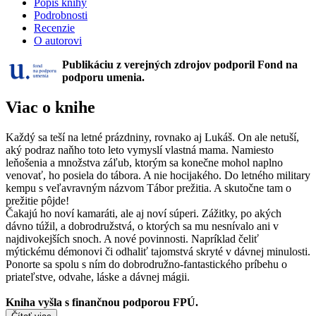
Popis knihy
Podrobnosti
Recenzie
O autorovi
Publikáciu z verejných zdrojov podporil Fond na
podporu umenia.
Viac o knihe
Každý sa teší na letné prázdniny, rovnako aj Lukáš. On ale netuší,
aký podraz naňho toto leto vymyslí vlastná mama. Namiesto
leňošenia a množstva záľub, ktorým sa konečne mohol naplno
venovať, ho posiela do tábora. A nie hocijakého. Do letného military
kempu s veľavravným názvom Tábor prežitia. A skutočne tam o
prežitie pôjde!
Čakajú ho noví kamaráti, ale aj noví súperi. Zážitky, po akých
dávno túžil, a dobrodružstvá, o ktorých sa mu nesnívalo ani v
najdivokejších snoch. A nové povinnosti. Napríklad čeliť
mýtickému démonovi či odhaliť tajomstvá skryté v dávnej minulosti.
Ponorte sa spolu s ním do dobrodružno-fantastického príbehu o
priateľstve, odvahe, láske a dávnej mágii.
Kniha vyšla s finančnou podporou FPÚ.