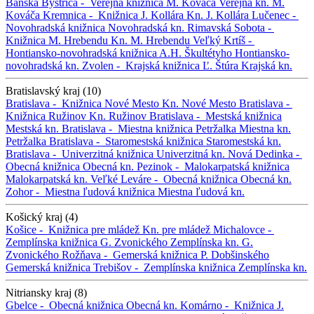
Banská Bystrica -
Verejná knižnica M. Kováča
Verejná kn. M.
Kováča
Kremnica -
Knižnica J. Kollára
Kn. J. Kollára
Lučenec -
Novohradská knižnica
Novohradská kn.
Rimavská Sobota -
Knižnica M. Hrebendu
Kn. M. Hrebendu
Veľký Krtíš -
Hontiansko-novohradská knižnica A.H. Škultétyho
Hontiansko-
novohradská kn.
Zvolen -
Krajská knižnica Ľ. Štúra
Krajská kn.
Bratislavský kraj (10)
Bratislava -
Knižnica Nové Mesto
Kn. Nové Mesto
Bratislava -
Knižnica Ružinov
Kn. Ružinov
Bratislava -
Mestská knižnica
Mestská kn.
Bratislava -
Miestna knižnica Petržalka
Miestna kn.
Petržalka
Bratislava -
Staromestská knižnica
Staromestská kn.
Bratislava -
Univerzitná knižnica
Univerzitná kn.
Nová Dedinka -
Obecná knižnica
Obecná kn.
Pezinok -
Malokarpatská knižnica
Malokarpatská kn.
Veľké Leváre -
Obecná knižnica
Obecná kn.
Zohor -
Miestna ľudová knižnica
Miestna ľudová kn.
Košický kraj (4)
Košice -
Knižnica pre mládež
Kn. pre mládež
Michalovce -
Zemplínska knižnica G. Zvonického
Zemplínska kn. G.
Zvonického
Rožňava -
Gemerská knižnica P. Dobšinského
Gemerská knižnica
Trebišov -
Zemplínska knižnica
Zemplínska kn.
Nitriansky kraj (8)
Gbelce -
Obecná knižnica
Obecná kn.
Komárno -
Knižnica J.