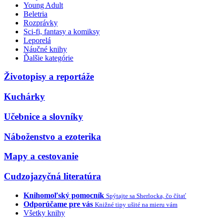
Young Adult
Beletria
Rozprávky
Sci-fi, fantasy a komiksy
Leporelá
Náučné knihy
Ďalšie kategórie
Životopisy a reportáže
Kuchárky
Učebnice a slovníky
Náboženstvo a ezoterika
Mapy a cestovanie
Cudzojazyčná literatúra
Knihomoľský pomocník
Spýtajte sa Sherlocka, čo čítať
Odporúčame pre vás
Knižné tipy ušité na mieru vám
Všetky knihy