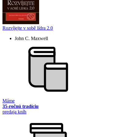
Rozvíjejte v sobě lídra 2.0
John C. Maxwell
Máme
35-ročnú tradíciu
predaja kníh