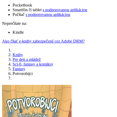
Pocketbook
Smartfón či tablet
s podporovanou aplikáciou
Počítač
s podporovanou aplikáciou
Neprečítate na:
Kindle
Ako čítať e-knihy zabezpečené cez Adobe DRM?
Knihy
Pre deti a mládež
Sci-fi, fantasy a komiksy
Fantasy
Potvorobijci