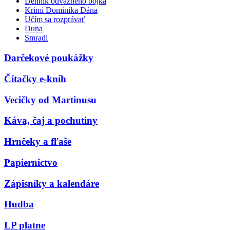
Denník odvážneho bojka
Krimi Dominika Dána
Učím sa rozprávať
Duna
Smradi
Darčekové poukážky
Čítačky e-kníh
Vecičky od Martinusu
Káva, čaj a pochutiny
Hrnčeky a fľaše
Papiernictvo
Zápisníky a kalendáre
Hudba
LP platne