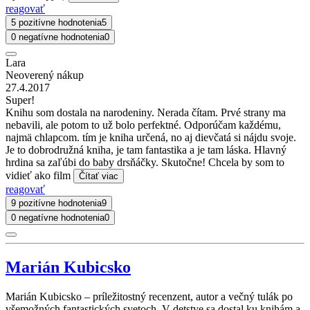
reagovať
5 pozitívne hodnotenia
5
0 negatívne hodnotenia
0
Lara
Neoverený nákup
27.4.2017
Super!
Knihu som dostala na narodeniny. Nerada čítam. Prvé strany ma
nebavili, ale potom to už bolo perfektné. Odporúčam každému,
najmä chlapcom. tím je kniha určená, no aj dievčatá si nájdu svoje.
Je to dobrodružná kniha, je tam fantastika a je tam láska. Hlavný
hrdina sa zaľúbi do baby drsňáčky. Skutočne! Chcela by som to
vidieť ako film
Čítať viac
reagovať
9 pozitívne hodnotenia
9
0 negatívne hodnotenia
0
Marián Kubicsko
Marián Kubicsko – príležitostný recenzent, autor a večný tulák po
všemožných fantastických svetoch. V detstve sa dostal ku knihám a