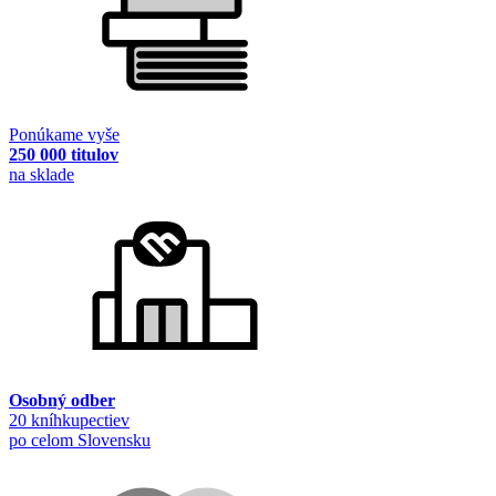
Ponúkame vyše
250 000 titulov
na sklade
Osobný odber
20 kníhkupectiev
po celom Slovensku