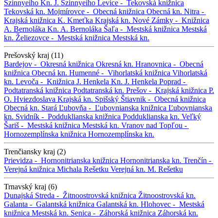
Szinnyeiho
Kn. J. Szinnyeiho
Levice -
Tekovská knižnica
Tekovská kn.
Mojmírovce -
Obecná knižnica
Obecná kn.
Nitra -
Krajská knižnica K. Kmeťka
Krajská kn.
Nové Zámky -
Knižnica
A. Bernoláka
Kn. A. Bernoláka
Šaľa -
Mestská knižnica
Mestská
kn.
Želiezovce -
Mestská knižnica
Mestská kn.
Prešovský kraj (11)
Bardejov -
Okresná knižnica
Okresná kn.
Hranovnica -
Obecná
knižnica
Obecná kn.
Humenné -
Vihorlatská knižnica
Vihorlatská
kn.
Levoča -
Knižnica J. Henkela
Kn. J. Henkela
Poprad -
Podtatranská knižnica
Podtatranská kn.
Prešov -
Krajská knižnica P.
O. Hviezdoslava
Krajská kn.
Spišský Štiavnik -
Obecná knižnica
Obecná kn.
Stará Ľubovňa -
Ľubovnianska knižnica
Ľubovnianska
kn.
Svidník -
Podduklianska knižnica
Podduklianska kn.
Veľký
Šariš -
Mestská knižnica
Mestská kn.
Vranov nad Topľou -
Hornozemplínska knižnica
Hornozemplínska kn.
Trenčiansky kraj (2)
Prievidza -
Hornonitrianska knižnica
Hornonitrianska kn.
Trenčín -
Verejná knižnica Michala Rešetku
Verejná kn. M. Rešetku
Trnavský kraj (6)
Dunajská Streda -
Žitnoostrovská knižnica
Žitnoostrovská kn.
Galanta -
Galantská knižnica
Galantská kn.
Hlohovec -
Mestská
knižnica
Mestská kn.
Senica -
Záhorská knižnica
Záhorská kn.