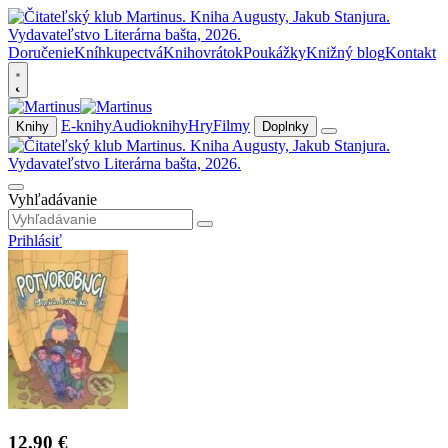
Doručenie
Kníhkupectvá
Knihovrátok
Poukážky
Knižný blog
Kontakt
E-knihy
Audioknihy
Hry
Filmy
Knihy
Doplnky
Vyhľadávanie
Prihlásiť
12,90 €