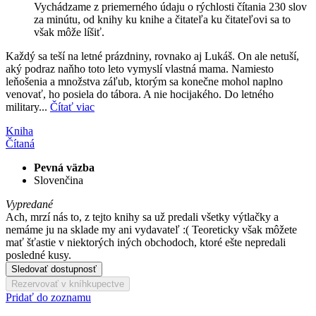
Vychádzame z priemerného údaju o rýchlosti čítania 230 slov
za minútu, od knihy ku knihe a čitateľa ku čitateľovi sa to
však môže líšiť.
Každý sa teší na letné prázdniny, rovnako aj Lukáš. On ale netuší,
aký podraz naňho toto leto vymyslí vlastná mama. Namiesto
leňošenia a množstva záľub, ktorým sa konečne mohol naplno
venovať, ho posiela do tábora. A nie hocijakého. Do letného
military...
Čítať viac
Kniha
Čítaná
Pevná väzba
Slovenčina
Vypredané
Ach, mrzí nás to, z tejto knihy sa už predali všetky výtlačky a
nemáme ju na sklade my ani vydavateľ :( Teoreticky však môžete
mať šťastie v niektorých iných obchodoch, ktoré ešte nepredali
posledné kusy.
Sledovať dostupnosť
Rezervovať v kníhkupectve
Pridať do zoznamu