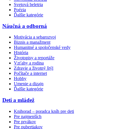
Svetová beletria
Poézia
Ďalšie kategórie
Náučná a odborná
Motivácia a sebarozvoj
Biznis a manažment
Humanitné a spoločenské vedy
História
Životopisy a reportáže
Vzťahy a rodina
Zdravie a životný štýl
Počítače a internet
Hobby
Umenie a dizajn
Ďalšie kategórie
Deti a mládež
Knihorad – poradca kníh pre deti
Pre najmenších
Pre prvákov
Pre pubertiakov