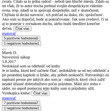
zvraty. Čítalo sa to jedna radosť - neboli tam hluché miesta. Zdalo sa
mi však, že to autor trocha prehnal svojím dospeláckym videním
sveta, resp. mladí sa tu správajú dospelejšie, než v skutočnosti.
Chýbala tá decká naivnosť, ich pohľad na lásku, zlo, spoločnosť.
Ako som sa dopočul, bude aj pokračovanie. Tak som zvedavý, či sa
aj to ponesie v rovnakom duchu, alebo budú tinedžeri konečne
deťmi.
Čítať viac
reagovať
5 pozitívne hodnotenia
5
1 negatívne hodnotenie
1
Marek D.
Neoverený nákup
5.8.2017
Nedokázal som sa odtrhnúť od knihy
Je to kniha, ktorú keď začnete čítať, nedokážete sa od nej odtrhnúť a
pri poslednej kapitole si želáte, aby príbeh neskončil. Potvorobijci sú
napísaní presne pre takých ako som ja - mladých, ktorý chcú zažiť
nejaké úžasné dobrodružstvo počas prázdnin. Mám síce nohu v
sádre, no aspoň pomocou tejto knihy som si prázdniny užil.
Vynikajúca kniha!
Čítať viac
reagovať
7 pozitívne hodnotenia
7
1 negatívne hodnotenie
1