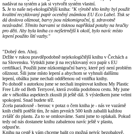
nadávat na systém a jak si vytvořit systém vlastní.
5.
Je to naše nej-ekologičtější kniha:
"K výrobě této knihy byl použit
kvalitní recyklovaný papír oceněný známkou EU Eco Label. Tisk se
dá doslova olíznout, barvy jsou nízkomigrační, tj. zdravotně
nezávadné. Těmito barvami se tisknou například potahy na hračky
pro děti. Aby byla kniha co nejšetrnější k okolí, bylo navíc místo
lepení použito šití vazby."
"Dobrý den. Ahoj.
Držíte v rukou pravděpodobně nejekologičtější knihu v Čechách a
na Slovensku. Vytiskli jsme ji na recyklovaný eco papír s EU
certifikací. Použili jsme nízkomigrační barvy, které prý není problém
olíznout. Šili jsme místo lepení a abychom se vyhnuli dalšímu
lepení, obálku jsme nechali oddělenou od vnitřku knihy.
Po dohodě s autorkou jsme se nechali inspirovat knihou My Plastic
Free Life od Beth Terryové, která zvolila podobnou cestu. My jsme
ale v několika aspektech zkusili jít ještě dál. S výsledkem jsme velmi
spokojení. Snad budete též.
Zcela paradoxně - berouc v potaz o čem kniha je - nás ve vazárně
knih chtěli potěšit tím, že nám prvních 500 knih zabalili každou
zvlášť do plastu. Za to se omlouváme. Sami jsme to oplakali. Pokud
tedy od nás dostanete knihu zabalenou navíc ještě v plastu,
odpusťte.
Knihu na cestě k vám chceme balit co možná nejvíc bezobalově.