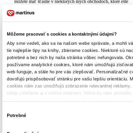
môžete mať šťastie v niektorých iných obchodoch, ktoré ešte
nepredali posledné kusy.
Môžeme pracovať s cookies a kontaktnými údajmi?
Aby sme vedeli, ako sa na našom webe správate, a mohli v
tie najlepšie tipy na knihy, zbierame cookies. Niektoré sú na
potrebné a bez nich by naša stránka vôbec nefungovala. Ok
používame analytické cookies, ktoré nám umožňujú zisťovať
web funguje, a stále ho pre vás zlepšovať. Personalizačné 
dovoľujú prispôsobovať stránku pre vašu lepšiu orientáciu. 
cookies nám zas umožňujú zobrazenie relevantnej reklamy. 
údaje zdieľame aj s tretími stranami. Veľmi by nám pomohlo
mohli používať všetky tieto cookies. Ďakujeme!
Výber
Potrebné
súhlasu