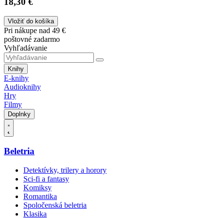
18,30 €
Vložiť do košíka
Pri nákupe nad 49 €
poštovné zadarmo
Vyhľadávanie
Knihy
E-knihy
Audioknihy
Hry
Filmy
Doplnky
Beletria
Detektívky, trilery a horory
Sci-fi a fantasy
Komiksy
Romantika
Spoločenská beletria
Klasika