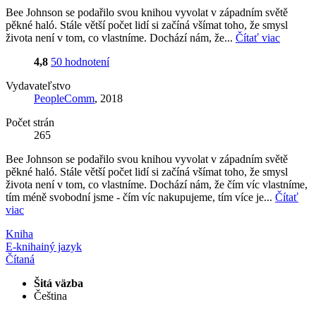
Bee Johnson se podařilo svou knihou vyvolat v západním světě
pěkné haló. Stále větší počet lidí si začíná všímat toho, že smysl
života není v tom, co vlastníme. Dochází nám, že...
Čítať viac
4,8
50 hodnotení
Vydavateľstvo
PeopleComm
, 2018
Počet strán
265
Bee Johnson se podařilo svou knihou vyvolat v západním světě
pěkné haló. Stále větší počet lidí si začíná všímat toho, že smysl
života není v tom, co vlastníme. Dochází nám, že čím víc vlastníme,
tím méně svobodní jsme - čím víc nakupujeme, tím více je...
Čítať
viac
Kniha
E-kniha
iný jazyk
Čítaná
Šitá väzba
Čeština