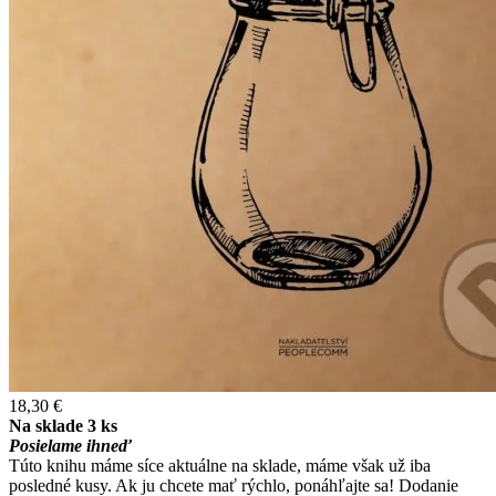
18,30 €
Na sklade 3 ks
Posielame ihneď
Túto knihu máme síce aktuálne na sklade, máme však už iba
posledné kusy. Ak ju chcete mať rýchlo, ponáhľajte sa! Dodanie