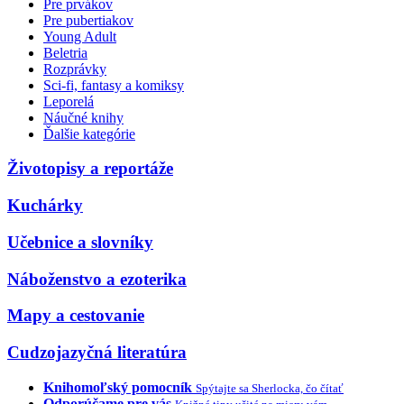
Pre prvákov
Pre pubertiakov
Young Adult
Beletria
Rozprávky
Sci-fi, fantasy a komiksy
Leporelá
Náučné knihy
Ďalšie kategórie
Životopisy a reportáže
Kuchárky
Učebnice a slovníky
Náboženstvo a ezoterika
Mapy a cestovanie
Cudzojazyčná literatúra
Knihomoľský pomocník
Spýtajte sa Sherlocka, čo čítať
Odporúčame pre vás