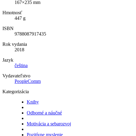
167×235 mm
Hmotnosť
447 g
ISBN
9788087917435
Rok vydania
2018
Jazyk
čeština
Vydavateľstvo
PeopleComm
Kategorizácia
Knihy
Odborné a náučné
Motivácia a sebarozvoj
Pozitívne myslenie