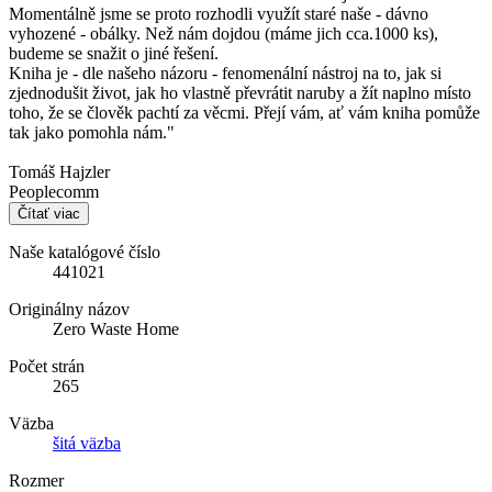
Momentálně jsme se proto rozhodli využít staré naše - dávno
vyhozené - obálky. Než nám dojdou (máme jich cca.1000 ks),
budeme se snažit o jiné řešení.
Kniha je - dle našeho názoru - fenomenální nástroj na to, jak si
zjednodušit život, jak ho vlastně převrátit naruby a žít naplno místo
toho, že se člověk pachtí za věcmi. Přejí vám, ať vám kniha pomůže
tak jako pomohla nám."
Tomáš Hajzler
Peoplecomm
Čítať viac
Naše katalógové číslo
441021
Originálny názov
Zero Waste Home
Počet strán
265
Väzba
šitá väzba
Rozmer