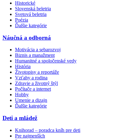
Historické
Slovenská beletria
Svetová beletria
Poézia
Ďalšie kategórie
Náučná a odborná
Motivácia a sebarozvoj
Biznis a manažment
Humanitné a spoločenské vedy
História
Životopisy a reportáže
Vzťahy a rodina
Zdravie a životný štýl
Počítače a internet
Hobby
Umenie a dizajn
Ďalšie kategórie
Deti a mládež
Knihorad – poradca kníh pre deti
Pre najmenších