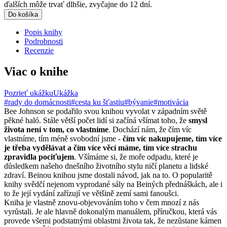
ďalších môže trvať dlhšie, zvyčajne do 12 dní.
Do košíka
Popis knihy
Podrobnosti
Recenzie
Viac o knihe
Pozrieť ukážku
Ukážka
#rady do domácnosti
#cesta ku šťastiu
#bývanie
#motivácia
Bee Johnson se podařilo svou knihou vyvolat v západním světě
pěkné haló. Stále větší počet lidí si začíná všímat toho, že
smysl
života není v tom, co vlastníme
. Dochází nám, že čím víc
vlastníme, tím méně svobodní jsme -
čím víc nakupujeme, tím více
je třeba vydělávat a čím více věcí máme, tím více strachu
zpravidla pociťujem
. Všímáme si, že moře odpadu, které je
důsledkem našeho dnešního životního stylu ničí planetu a lidské
zdraví. Beinou knihou jsme dostali návod, jak na to. O popularitě
knihy svědčí nejenom vyprodané sály na Beiných přednáškách, ale i
to že její vydání zařízují ve většině zemí sami fanoušci.
Kniha je vlastně znovu-objevováním toho v čem mnozí z nás
vyrůstali. Je ale hlavně dokonalým manuálem, příručkou, která vás
provede všemi podstatnými oblastmi života tak, že nezůstane kámen