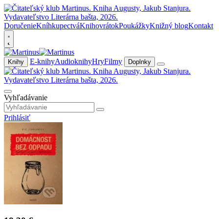
Doručenie
Kníhkupectvá
Knihovrátok
Poukážky
Knižný blog
Kontakt
E-knihy
Audioknihy
Hry
Filmy
Knihy
Doplnky
Vyhľadávanie
Prihlásiť