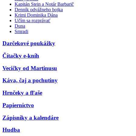
Kapitán Stein a Notár Barbarič
Denník odvážneho bojka
Krimi Dominika Dána
Učím sa rozprávať
Duna
Smradi
Darčekové poukážky
Čítačky e-kníh
Vecičky od Martinusu
Káva, čaj a pochutiny
Hrnčeky a fľaše
Papiernictvo
Zápisníky a kalendáre
Hudba