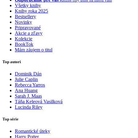
Knižné tipy ušité na mieru vám
Všetky knihy
Knihy roka 2025
Bestsellery
Novinky
Pripravované
Akcie a zľavy
Kolekcie
BookTok
Mám záujem o titul
Top autori
Dominik Dán
Julie Caplin
Rebecca Yarros
Ana Huang
Sarah J. Maas
Táňa Keleová Vasilková
Lucinda Riley
Top série
Romantické úteky
Harry Potter