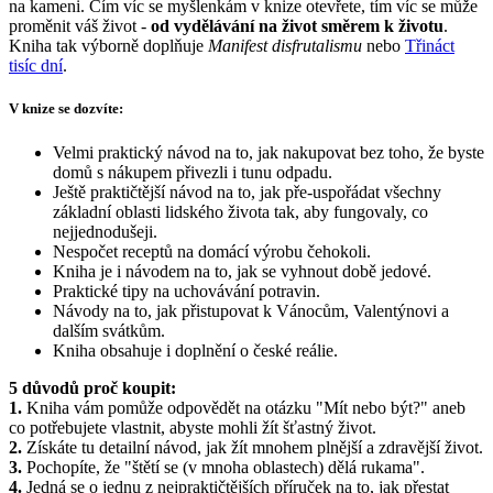
na kameni. Čím víc se myšlenkám v knize otevřete, tím víc se může
proměnit váš život -
od vydělávání na život směrem k životu
.
Kniha tak výborně doplňuje
Manifest disfrutalismu
nebo
Třináct
tisíc dní
.
V knize se dozvíte:
Velmi praktický návod na to, jak nakupovat bez toho, že byste
domů s nákupem přivezli i tunu odpadu.
Ještě praktičtější návod na to, jak pře-uspořádat všechny
základní oblasti lidského života tak, aby fungovaly, co
nejjednodušeji.
Nespočet receptů na domácí výrobu čehokoli.
Kniha je i návodem na to, jak se vyhnout době jedové.
Praktické tipy na uchovávání potravin.
Návody na to, jak přistupovat k Vánocům, Valentýnovi a
dalším svátkům.
Kniha obsahuje i doplnění o české reálie.
5 důvodů proč koupit:
1.
Kniha vám pomůže odpovědět na otázku "Mít nebo být?" aneb
co potřebujete vlastnit, abyste mohli žít šťastný život.
2.
Získáte tu detailní návod, jak žít mnohem plnější a zdravější život.
3.
Pochopíte, že "štětí se (v mnoha oblastech) dělá rukama".
4.
Jedná se o jednu z nejpraktičtějších příruček na to, jak přestat