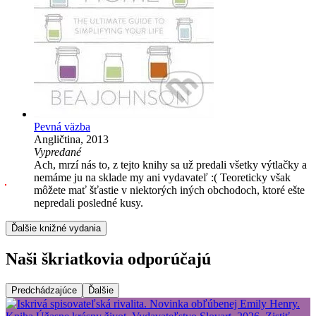
Pevná väzba
Angličtina, 2013
Vypredané
Ach, mrzí nás to, z tejto knihy sa už predali všetky výtlačky a
nemáme ju na sklade my ani vydavateľ :( Teoreticky však
môžete mať šťastie v niektorých iných obchodoch, ktoré ešte
nepredali posledné kusy.
Ďalšie knižné vydania
Naši škriatkovia odporúčajú
Predchádzajúce
Ďalšie