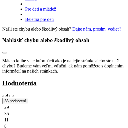
Pre deti a mládež
Beletria pre deti
Našli ste chybu alebo škodlivý obsah?
Dajte nám, prosím, vedieť!
Nahlásiť chybu alebo škodlivý obsah
Máte o knihe viac informácií ako je na tejto stránke alebo ste našli
chybu? Budeme vám veľmi vďační, ak nám pomôžete s doplnením
informácií na našich stránkach.
Hodnotenia
3,9
/ 5
86 hodnotení
29
35
11
8