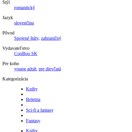
Štýl
romantický
Jazyk
slovenčina
Pôvod
Spojené štáty
,
zahraničný
Vydavateľstvo
CooBoo SK
Pre koho
young adult
,
pre dievčatá
Kategorizácia
Knihy
Beletria
Sci-fi a fantasy
Fantasy
Knihy