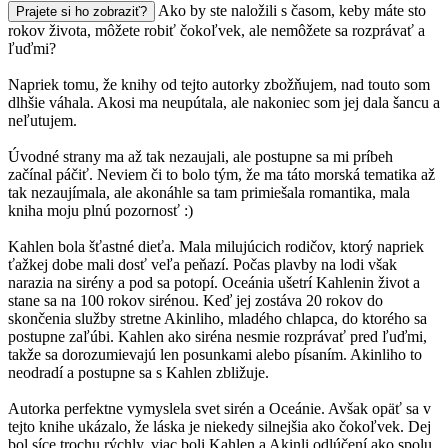
Ako by ste naložili s časom, keby máte sto
Prajete si ho zobraziť?
rokov života, môžete robiť čokoľvek, ale nemôžete sa rozprávať a
ľuďmi?
Napriek tomu, že knihy od tejto autorky zbožňujem, nad touto som
dlhšie váhala. Akosi ma neupútala, ale nakoniec som jej dala šancu a
neľutujem.
Úvodné strany ma až tak nezaujali, ale postupne sa mi príbeh
začínal páčiť. Neviem či to bolo tým, že ma táto morská tematika až
tak nezaujímala, ale akonáhle sa tam primiešala romantika, mala
kniha moju plnú pozornosť :)
Kahlen bola šťastné dieťa. Mala milujúcich rodičov, ktorý napriek
ťažkej dobe mali dosť veľa peňazí. Počas plavby na lodi však
narazia na sirény a pod sa potopí. Oceánia ušetrí Kahlenin život a
stane sa na 100 rokov sirénou. Keď jej zostáva 20 rokov do
skončenia služby stretne Akinliho, mladého chlapca, do ktorého sa
postupne zaľúbi. Kahlen ako siréna nesmie rozprávať pred ľuďmi,
takže sa dorozumievajú len posunkami alebo písaním. Akinliho to
neodradí a postupne sa s Kahlen zbližuje.
Autorka perfektne vymyslela svet sirén a Oceánie. Avšak opäť sa v
tejto knihe ukázalo, že láska je niekedy silnejšia ako čokoľvek. Dej
bol síce trochu rýchly, viac boli Kahlen a Akinli odlúčení ako spolu,