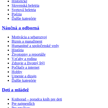
Historické
Slovenská beletria
Svetová beletria
Poézia
Ďalšie kategórie
Náučná a odborná
Motivácia a sebarozvoj
Biznis a manažment
Humanitné a spoločenské vedy
História
Životopisy a reportáže
Vzťahy a rodina
Zdravie a životný štýl
Počítače a internet
Hobby
Umenie a dizajn
Ďalšie kategórie
Deti a mládež
Knihorad – poradca kníh pre deti
Pre najmenších
Pre prvákov