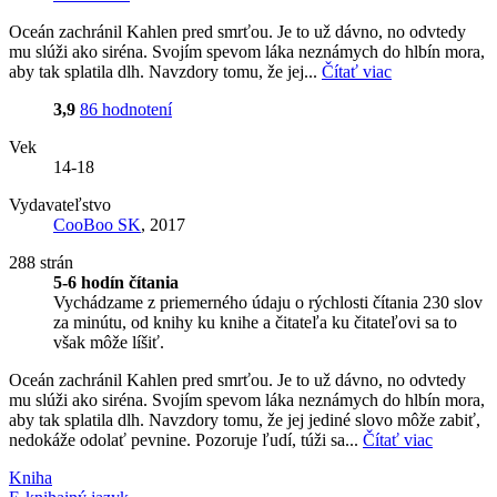
Oceán zachránil Kahlen pred smrťou. Je to už dávno, no odvtedy
mu slúži ako siréna. Svojím spevom láka neznámych do hlbín mora,
aby tak splatila dlh. Navzdory tomu, že jej...
Čítať viac
3,9
86 hodnotení
Vek
14-18
Vydavateľstvo
CooBoo SK
, 2017
288 strán
5-6 hodín čítania
Vychádzame z priemerného údaju o rýchlosti čítania 230 slov
za minútu, od knihy ku knihe a čitateľa ku čitateľovi sa to
však môže líšiť.
Oceán zachránil Kahlen pred smrťou. Je to už dávno, no odvtedy
mu slúži ako siréna. Svojím spevom láka neznámych do hlbín mora,
aby tak splatila dlh. Navzdory tomu, že jej jediné slovo môže zabiť,
nedokáže odolať pevnine. Pozoruje ľudí, túži sa...
Čítať viac
Kniha