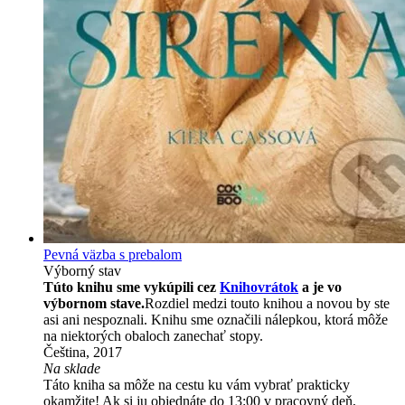
Pevná väzba s prebalom
Výborný stav
Túto knihu sme vykúpili cez
Knihovrátok
a je vo
výbornom stave.
Rozdiel medzi touto knihou a novou by ste
asi ani nespoznali. Knihu sme označili nálepkou, ktorá môže
na niektorých obaloch zanechať stopy.
Čeština, 2017
Na sklade
Táto kniha sa môže na cestu ku vám vybrať prakticky
okamžite! Ak si ju objednáte do 13:00 v pracovný deň,