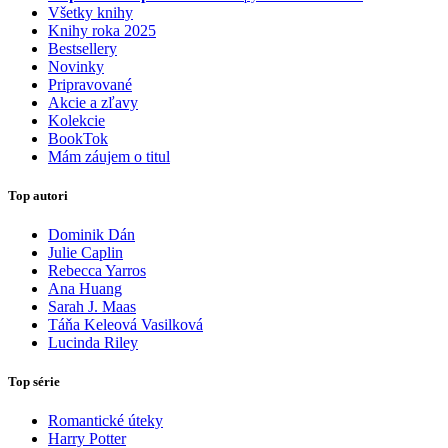
Všetky knihy
Knihy roka 2025
Bestsellery
Novinky
Pripravované
Akcie a zľavy
Kolekcie
BookTok
Mám záujem o titul
Top autori
Dominik Dán
Julie Caplin
Rebecca Yarros
Ana Huang
Sarah J. Maas
Táňa Keleová Vasilková
Lucinda Riley
Top série
Romantické úteky
Harry Potter