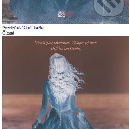
Pozrieť ukážku
Ukážka
Čítaná