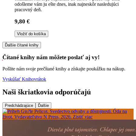
odošleme vám ju ešte dnes, inak najneskôr nasledujúci
pracovný deň.
9,80 €
Vložiť do košíka
Ďalšie čítané knihy
Čítané knihy nám môžete poslať aj vy!
Pošlite nám svoje prečítané knihy a získajte poukážku na nákup.
Vyskúšať Knihovrátok
Naši škriatkovia odporúčajú
Predchádzajúce
Ďalšie