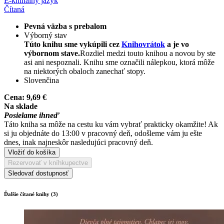
E-kniha
iný jazyk
Čítaná
Pevná väzba s prebalom
Výborný stav
Túto knihu sme vykúpili cez
Knihovrátok
a je vo
výbornom stave.
Rozdiel medzi touto knihou a novou by ste
asi ani nespoznali. Knihu sme označili nálepkou, ktorá môže
na niektorých obaloch zanechať stopy.
Slovenčina
Cena:
9,69 €
Na sklade
Posielame ihneď
Táto kniha sa môže na cestu ku vám vybrať prakticky okamžite! Ak
si ju objednáte do 13:00 v pracovný deň, odošleme vám ju ešte
dnes, inak najneskôr nasledujúci pracovný deň.
Vložiť do košíka
Rezervovať v kníhkupectve
Sledovať dostupnosť
Ďalšie čítané knihy (3)