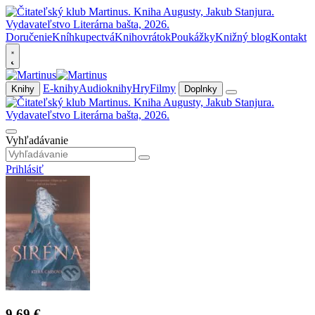
Doručenie
Kníhkupectvá
Knihovrátok
Poukážky
Knižný blog
Kontakt
E-knihy
Audioknihy
Hry
Filmy
Knihy
Doplnky
Vyhľadávanie
Prihlásiť
9,69 €