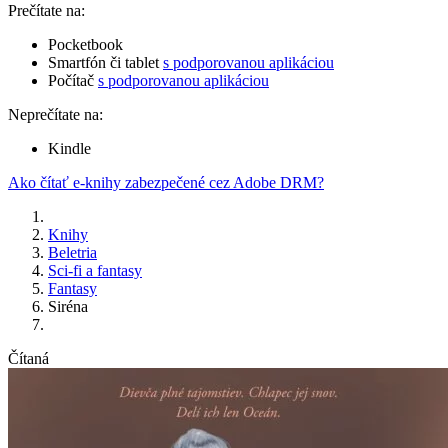
Prečítate na:
Pocketbook
Smartfón či tablet
s podporovanou aplikáciou
Počítač
s podporovanou aplikáciou
Neprečítate na:
Kindle
Ako čítať e-knihy zabezpečené cez Adobe DRM?
Knihy
Beletria
Sci-fi a fantasy
Fantasy
Siréna
Čítaná