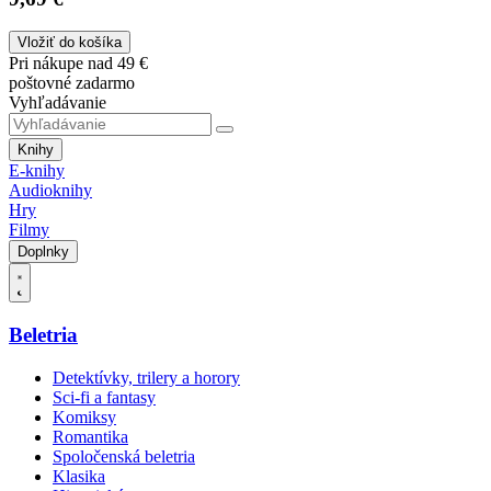
Vložiť do košíka
Pri nákupe nad 49 €
poštovné zadarmo
Vyhľadávanie
Knihy
E-knihy
Audioknihy
Hry
Filmy
Doplnky
Beletria
Detektívky, trilery a horory
Sci-fi a fantasy
Komiksy
Romantika
Spoločenská beletria
Klasika