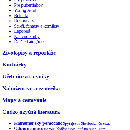
Pre pubertiakov
Young Adult
Beletria
Rozprávky
Sci-fi, fantasy a komiksy
Leporelá
Náučné knihy
Ďalšie kategórie
Životopisy a reportáže
Kuchárky
Učebnice a slovníky
Náboženstvo a ezoterika
Mapy a cestovanie
Cudzojazyčná literatúra
Knihomoľský pomocník
Spýtajte sa Sherlocka, čo čítať
Odporúčame pre vás
Knižné tipy ušité na mieru vám