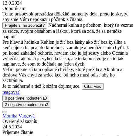
12.9.2024
Odporúčam
Tento príspevok prezrádza dôležité momenty deja, preto je skrytý,
aby sme Vám nepokazili pôžitok z čítania.
Nádherná kniha s príbehom, ktorý ťa vezme
Prajete si ho zobraziť?
za srdce, svojim obsahom a láskou, ktorá sa zdá, že sa nemôže
naplniť.
Pre hlavnú hrdinku Kahlen je žiť bez lásky ako žiť bez kyslíka a
keď nájde chlapca, do ktoreho sa zamiluje a nemôže s ním byť tak
pri konci záhadné ochorie, neviem ako ju jej sestry alebo Oceánia
vyliečila, alebo ci ju vyliečila láska, ale to tajomstvo je na to tak
napinave, že som to dočitala na jeden dych.
Veľmi pekne sú tam opísané chvíľky, ktoré prežila a Akinlim a
doslova Vás chytí za srdce keď od neho musí odísť aby ho
zachránila.
Je to nádherné a tiež k slzám dojimajuce.
Čítať viac
reagovať
0 pozitívne hodnotenia
0
2 negatívne hodnotenia
2
Monika Vargová
Overený zákazník
24.5.2024
Príjemne čítanie