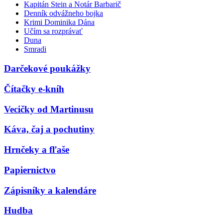
Kapitán Stein a Notár Barbarič
Denník odvážneho bojka
Krimi Dominika Dána
Učím sa rozprávať
Duna
Smradi
Darčekové poukážky
Čítačky e-kníh
Vecičky od Martinusu
Káva, čaj a pochutiny
Hrnčeky a fľaše
Papiernictvo
Zápisníky a kalendáre
Hudba