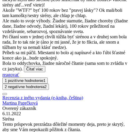
sirény atď...veď viete)!
Akože "WTF?" byť 100 rokov bez "pravej lásky"? Ok mali/boli
tam kamošky/sestry sirény, ale chlap je chlap.
Ale malo to svoje výhody. Žiadne starnutie, žiadne choroby (žiadne
dane, žiadne odvody, žiadní lekári), 100 rokov príležitostí na
vzdelávanie, sebarozvoj, spoznávanie sveta.
Pri čítaní som v jednej chvíli túžila byť sirénou a v druhej som bola
rada, že to tak nie je (áno je mi jasné, že je to fikcia, ale snom a
túžbam by sa nemali klásť medze).
Príbeh sa mi páčil. Miestami to bolo aj napínavé a kto ľúbi šťastné
konce ako ja...bude spokojný.
Bola to oddychovka, žiadne náročné čítanie (sama som to zvládla v
cz jazyku).
Čítať viac
reagovať
1 pozitívne hodnotenie
1
2 negatívne hodnotenia
2
Recenzia z iného vydania (e-kniha, čeština)
Martina Paprčková
Overený zákazník
6.11.2022
Siréna
Tento príspevok prezrádza dôležité momenty deja, preto je skrytý,
aby sme Vám nepokazili pôžitok z čítania.