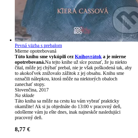
Pevná väzba s prebalom
Mierne opotrebovaná
Túto knihu sme vykúpili cez
Knihovrátok
a je mierne
opotrebovaná.
Na tejto knihe už síce poznať, že ju niekto
čítal, môže jej chýbať prebal, nie je však poškodená tak, aby
to akokoľvek znižovalo zážitok z jej obsahu. Knihu sme
označili nálepkou, ktorá môže na niektorých obaloch
zanechať stopy.
Slovenčina, 2017
Na sklade
Táto kniha sa môže na cestu ku vám vybrať prakticky
okamžite! Ak si ju objednáte do 13:00 v pracovný deň,
odošleme vám ju ešte dnes, inak najneskôr nasledujúci
pracovný deň.
8,77 €