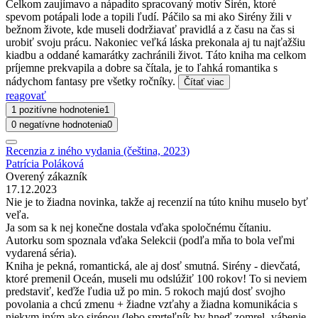
Celkom zaujímavo a nápadito spracovaný motív Sirén, ktoré
spevom potápali lode a topili ľudí. Páčilo sa mi ako Sirény žili v
bežnom živote, kde museli dodržiavať pravidlá a z času na čas si
urobiť svoju prácu. Nakoniec veľká láska prekonala aj tu najťažšiu
kiadbu a oddané kamarátky zachránili život. Táto kniha ma celkom
príjemne prekvapila a dobre sa čítala, je to ľahká romantika s
nádychom fantasy pre všetky ročníky.
Čítať viac
reagovať
1 pozitívne hodnotenie
1
0 negatívne hodnotenia
0
Recenzia z iného vydania (čeština, 2023)
Patrícia Poláková
Overený zákazník
17.12.2023
Nie je to žiadna novinka, takže aj recenzií na túto knihu muselo byť
veľa.
Ja som sa k nej konečne dostala vďaka spoločnému čítaniu.
Autorku som spoznala vďaka Selekcii (podľa mňa to bola veľmi
vydarená séria).
Kniha je pekná, romantická, ale aj dosť smutná. Sirény - dievčatá,
ktoré premenil Oceán, museli mu odslúžiť 100 rokov! To si neviem
predstaviť, keďže ľudia už po min. 5 rokoch majú dosť svojho
povolania a chcú zmenu + žiadne vzťahy a žiadna komunikácia s
niekym iným ako sirénou (lebo smrteľník by hneď zomrel- vábenie