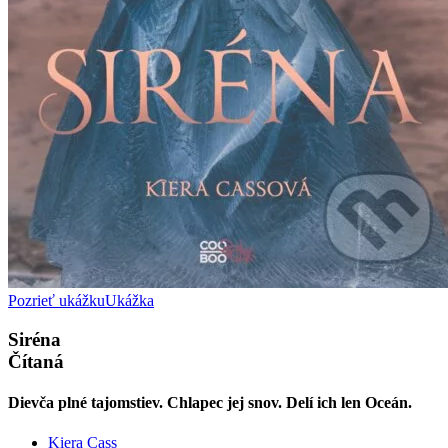
Pozrieť ukážku
Ukážka
Siréna
Čítaná
Dievča plné tajomstiev. Chlapec jej snov. Delí ich len Oceán.
Kiera Cass