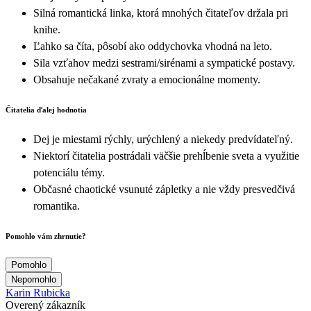
Silná romantická linka, ktorá mnohých čitateľov držala pri
knihe.
Ľahko sa číta, pôsobí ako oddychovka vhodná na leto.
Sila vzťahov medzi sestrami/sirénami a sympatické postavy.
Obsahuje nečakané zvraty a emocionálne momenty.
Čitatelia ďalej hodnotia
Dej je miestami rýchly, urýchlený a niekedy predvídateľný.
Niektorí čitatelia postrádali väčšie prehĺbenie sveta a využitie
potenciálu témy.
Občasné chaotické vsunuté zápletky a nie vždy presvedčivá
romantika.
Pomohlo vám zhrnutie?
Pomohlo
Nepomohlo
Karin Rubicka
Overený zákazník