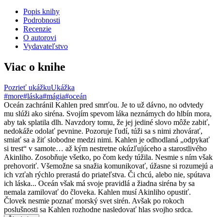
Popis knihy
Podrobnosti
Recenzie
O autorovi
Vydavateľstvo
Viac o knihe
Pozrieť ukážku
Ukážka
#more
#láska
#mágia
#oceán
Oceán zachránil Kahlen pred smrťou. Je to už dávno, no odvtedy
mu slúži ako siréna. Svojím spevom láka neznámych do hlbín mora,
aby tak splatila dlh. Navzdory tomu, že jej jediné slovo môže zabiť,
nedokáže odolať pevnine. Pozoruje ľudí, túži sa s nimi zhovárať,
smiať sa a žiť slobodne medzi nimi. Kahlen je odhodlaná „odpykať
si trest“ v samote… až kým nestretne okúzľujúceho a starostlivého
Akinliho. Zosobňuje všetko, po čom kedy túžila. Nesmie s ním však
prehovoriť. Všemožne sa snažia komunikovať, úžasne si rozumejú a
ich vzťah rýchlo prerastá do priateľstva. Či chcú, alebo nie, spútava
ich láska... Oceán však má svoje pravidlá a žiadna siréna by sa
nemala zamilovať do človeka. Kahlen musí Akinliho opustiť.
Človek nesmie poznať morský svet sirén. Avšak po rokoch
poslušnosti sa Kahlen rozhodne nasledovať hlas svojho srdca.