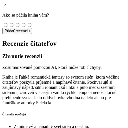
3
Ako sa páčila kniha vám?
Pridať recenziu
Recenzie čitateľov
Zhrnutie recenzií
Zosumarizované pomocou AI, ktorá môže robiť chyby.
Kniha je ľahká romantická fantasy so svetom sirén, ktorá väčšine
čitateľov poskytla príjemné a napínavé čítanie. Pochvaľujú si
zaujímavý nápad, silnú romantickú linku a puto medzi sestrami-
sirénami, zároveň viacerým vadilo rýchle tempo a nedostatočné
prehĺbenie sveta. Je to oddychovka vhodná na leto alebo pre
fanúšikov autorky Selekcia.
Čitatelia oceňujú
Zaujímavý a nápaditý svet sirén a oceánu.