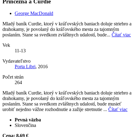
Princezná a Curdie
George MacDonald
Mladý baník Curdie, ktorý v kráľovských baniach doluje striebro a
drahokamy, je povolaný do kráľovského mesta za tajomným
poslaním. Stane sa svedkom zvláštnych udalostí, bude...
Čítať viac
Vek
11-13
Vydavateľstvo
Porta Libri
, 2016
Počet strán
264
Mladý baník Curdie, ktorý v kráľovských baniach doluje striebro a
drahokamy, je povolaný do kráľovského mesta za tajomným
poslaním. Stane sa svedkom zvláštnych udalostí, bude musieť
urobiť nejedno vážne rozhodnutie a zažije stretnutie ...
Čítať viac
Pevná väzba
Slovenčina
Cena:
8,69 €