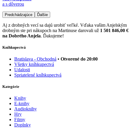
a s dôverou
Predchádzajúce
Ďalšie
Aj z drobných vecí sa dajú urobiť veľké. Vďaka vašim Anjelským
drobným ste pri nákupoch na Martinuse darovali už
1 501 846,00 €
na Dobrého Anjela
. Ďakujeme!
Kníhkupectvá
Bratislava - Obchodná
• Otvorené do 20:00
Všetky kníhkupectvá
Udalosti
Spriatelené kníhkupectvá
Kategórie
Knihy
E-knihy
Audioknihy
Hry
Filmy
Doplnky