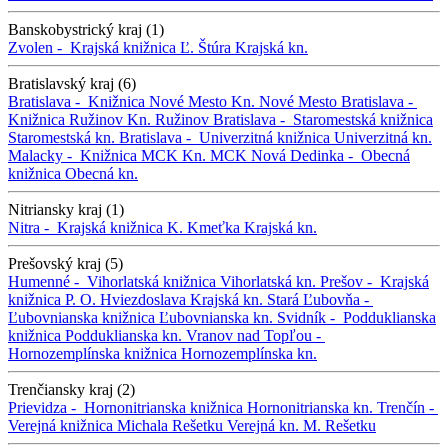
Banskobystrický kraj (1)
Zvolen -
Krajská knižnica Ľ. Štúra
Krajská kn.
Bratislavský kraj (6)
Bratislava -
Knižnica Nové Mesto
Kn. Nové Mesto
Bratislava -
Knižnica Ružinov
Kn. Ružinov
Bratislava -
Staromestská knižnica
Staromestská kn.
Bratislava -
Univerzitná knižnica
Univerzitná kn.
Malacky -
Knižnica MCK
Kn. MCK
Nová Dedinka -
Obecná
knižnica
Obecná kn.
Nitriansky kraj (1)
Nitra -
Krajská knižnica K. Kmeťka
Krajská kn.
Prešovský kraj (5)
Humenné -
Vihorlatská knižnica
Vihorlatská kn.
Prešov -
Krajská
knižnica P. O. Hviezdoslava
Krajská kn.
Stará Ľubovňa -
Ľubovnianska knižnica
Ľubovnianska kn.
Svidník -
Podduklianska
knižnica
Podduklianska kn.
Vranov nad Topľou -
Hornozemplínska knižnica
Hornozemplínska kn.
Trenčiansky kraj (2)
Prievidza -
Hornonitrianska knižnica
Hornonitrianska kn.
Trenčín -
Verejná knižnica Michala Rešetku
Verejná kn. M. Rešetku