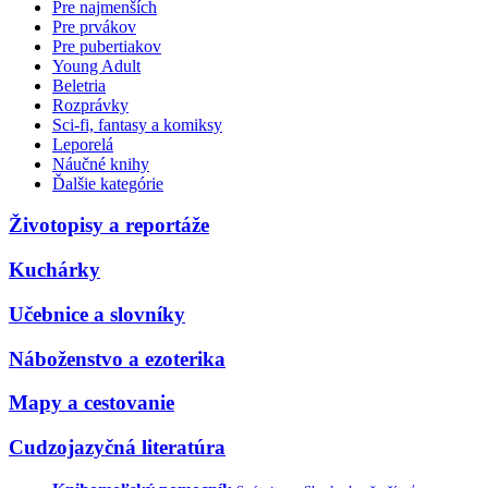
Pre najmenších
Pre prvákov
Pre pubertiakov
Young Adult
Beletria
Rozprávky
Sci-fi, fantasy a komiksy
Leporelá
Náučné knihy
Ďalšie kategórie
Životopisy a reportáže
Kuchárky
Učebnice a slovníky
Náboženstvo a ezoterika
Mapy a cestovanie
Cudzojazyčná literatúra