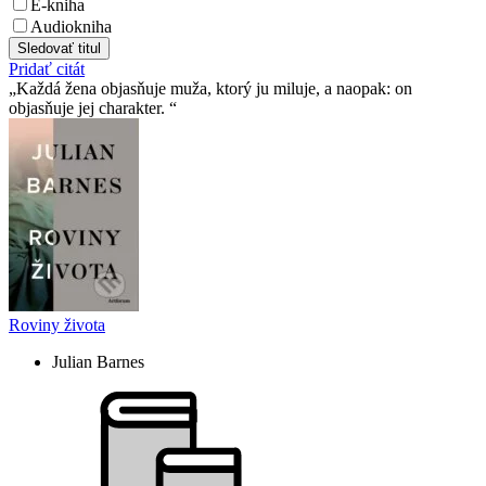
E-kniha
Audiokniha
Sledovať titul
Pridať citát
Každá žena objasňuje muža, ktorý ju miluje, a naopak: on
objasňuje jej charakter.
Roviny života
Julian Barnes