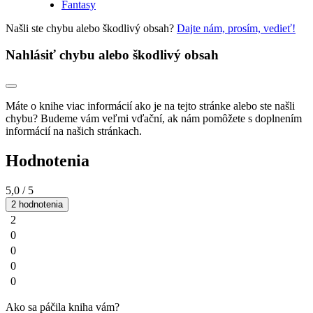
Fantasy
Našli ste chybu alebo škodlivý obsah?
Dajte nám, prosím, vedieť!
Nahlásiť chybu alebo škodlivý obsah
Máte o knihe viac informácií ako je na tejto stránke alebo ste našli
chybu? Budeme vám veľmi vďační, ak nám pomôžete s doplnením
informácií na našich stránkach.
Hodnotenia
5,0
/ 5
2 hodnotenia
2
0
0
0
0
Ako sa páčila kniha vám?