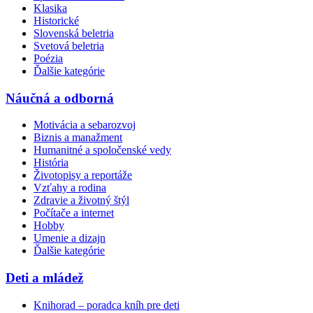
Klasika
Historické
Slovenská beletria
Svetová beletria
Poézia
Ďalšie kategórie
Náučná a odborná
Motivácia a sebarozvoj
Biznis a manažment
Humanitné a spoločenské vedy
História
Životopisy a reportáže
Vzťahy a rodina
Zdravie a životný štýl
Počítače a internet
Hobby
Umenie a dizajn
Ďalšie kategórie
Deti a mládež
Knihorad – poradca kníh pre deti