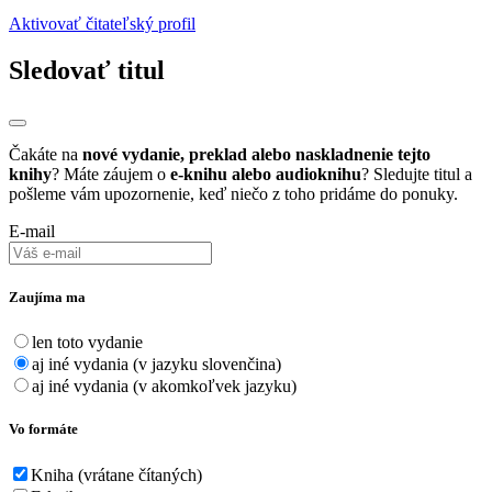
Aktivovať čitateľský profil
Sledovať titul
Čakáte na
nové vydanie, preklad alebo naskladnenie tejto
knihy
? Máte záujem o
e-knihu alebo audioknihu
? Sledujte titul a
pošleme vám upozornenie, keď niečo z toho pridáme do ponuky.
E-mail
Zaujíma ma
len toto vydanie
aj iné vydania (v jazyku slovenčina)
aj iné vydania (v akomkoľvek jazyku)
Vo formáte
Kniha (vrátane čítaných)