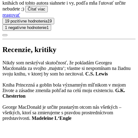
knihách od tohto autora siahnete i vy, podľa mňa ľutovať určite
nebudete ;)
Čítať viac
reagovať
19 pozitívne hodnotenia
19
1 negatívne hodnotenie
1
Recenzie, kritiky
Nikdy som neskrýval skutočnosť, že pokladám Georgea
Macdonalda za svojho ‚majstra‘; vlastne si nespomínam na žiadnu
svoju knihu, v ktorej by som ho necitoval.
C.S. Lewis
Kniha Princezná a goblin bola významným míľnikom v mojom
živote a zásadne zmenila pohľad na celú moju existenciu.
G.K.
Chesterton
George MacDonald je určite prastarým otcom nás všetkých –
všetkých, ktorí sa zmierujeme s pravdou prostredníctvom
predstavivosti.
Madeleine L‘Engle