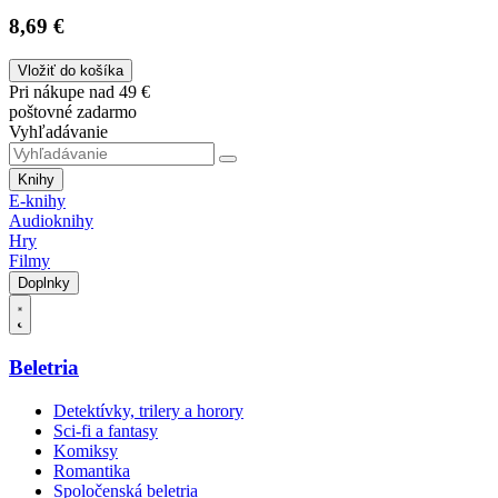
8,69 €
Vložiť do košíka
Pri nákupe nad 49 €
poštovné zadarmo
Vyhľadávanie
Knihy
E-knihy
Audioknihy
Hry
Filmy
Doplnky
Beletria
Detektívky, trilery a horory
Sci-fi a fantasy
Komiksy
Romantika
Spoločenská beletria