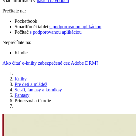
Viac informácií v
našich návodoch
Prečítate na:
Pocketbook
Smartfón či tablet
s podporovanou aplikáciou
Počítač
s podporovanou aplikáciou
Neprečítate na:
Kindle
Ako čítať e-knihy zabezpečené cez Adobe DRM?
Knihy
Pre deti a mládež
Sci-fi, fantasy a komiksy
Fantasy
Princezná a Curdie