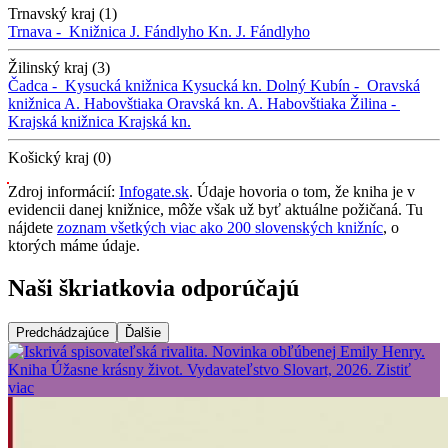
Trnavský kraj (1)
Trnava -
Knižnica J. Fándlyho
Kn. J. Fándlyho
Žilinský kraj (3)
Čadca -
Kysucká knižnica
Kysucká kn.
Dolný Kubín -
Oravská
knižnica A. Habovštiaka
Oravská kn. A. Habovštiaka
Žilina -
Krajská knižnica
Krajská kn.
Košický kraj (0)
Zdroj informácií:
Infogate.sk
. Údaje hovoria o tom, že kniha je v
evidencii danej knižnice, môže však už byť aktuálne požičaná. Tu
nájdete
zoznam všetkých viac ako 200 slovenských knižníc
, o
ktorých máme údaje.
Naši škriatkovia odporúčajú
Predchádzajúce
Ďalšie