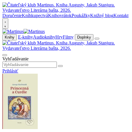
Doručenie
Kníhkupectvá
Knihovrátok
Poukážky
Knižný blog
Kontakt
E-knihy
Audioknihy
Hry
Filmy
Knihy
Doplnky
Vyhľadávanie
Prihlásiť