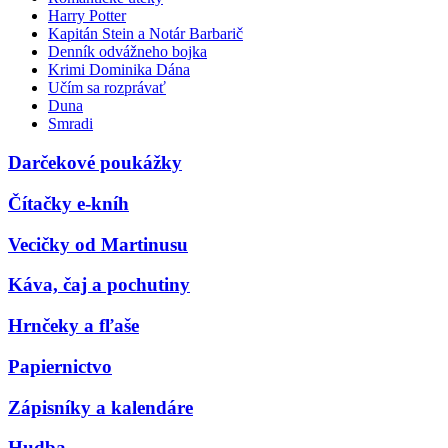
Harry Potter
Kapitán Stein a Notár Barbarič
Denník odvážneho bojka
Krimi Dominika Dána
Učím sa rozprávať
Duna
Smradi
Darčekové poukážky
Čítačky e-kníh
Vecičky od Martinusu
Káva, čaj a pochutiny
Hrnčeky a fľaše
Papiernictvo
Zápisníky a kalendáre
Hudba