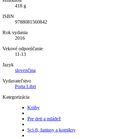
Hmotnosť
418 g
ISBN
9788081560842
Rok vydania
2016
Vekové odporúčanie
11-13
Jazyk
slovenčina
Vydavateľstvo
Porta Libri
Kategorizácia
Knihy
Pre deti a mládež
Sci-fi, fantasy a komiksy