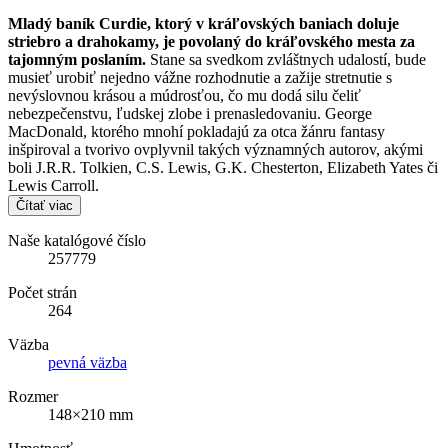
Mladý baník Curdie, ktorý v kráľovských baniach doluje
striebro a drahokamy, je povolaný do kráľovského mesta za
tajomným poslaním.
Stane sa svedkom zvláštnych udalostí, bude
musieť urobiť nejedno vážne rozhodnutie a zažije stretnutie s
nevýslovnou krásou a múdrosťou, čo mu dodá silu čeliť
nebezpečenstvu, ľudskej zlobe i prenasledovaniu. George
MacDonald, ktorého mnohí pokladajú za otca žánru fantasy
inšpiroval a tvorivo ovplyvnil takých významných autorov, akými
boli J.R.R. Tolkien, C.S. Lewis, G.K. Chesterton, Elizabeth Yates či
Lewis Carroll.
Čítať viac
Naše katalógové číslo
257779
Počet strán
264
Väzba
pevná väzba
Rozmer
148×210 mm