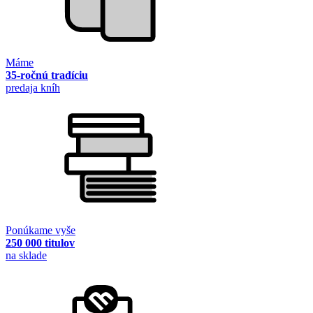
Máme
35-ročnú tradíciu
predaja kníh
Ponúkame vyše
250 000 titulov
na sklade