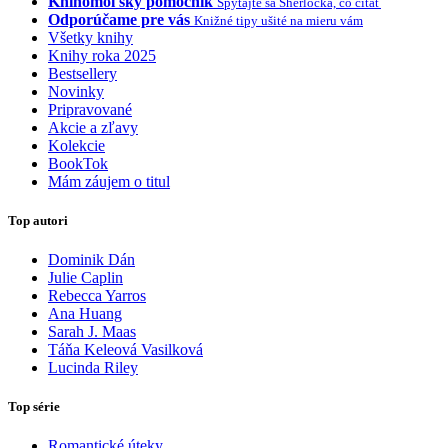
Knihomoľský pomocník
Spýtajte sa Sherlocka, čo čítať
Odporúčame pre vás
Knižné tipy ušité na mieru vám
Všetky knihy
Knihy roka 2025
Bestsellery
Novinky
Pripravované
Akcie a zľavy
Kolekcie
BookTok
Mám záujem o titul
Top autori
Dominik Dán
Julie Caplin
Rebecca Yarros
Ana Huang
Sarah J. Maas
Táňa Keleová Vasilková
Lucinda Riley
Top série
Romantické úteky