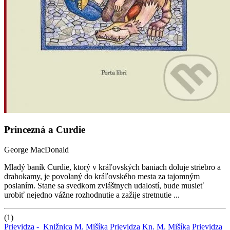
Princezná a Curdie
George MacDonald
Mladý baník Curdie, ktorý v kráľovských baniach doluje striebro a
drahokamy, je povolaný do kráľovského mesta za tajomným
poslaním. Stane sa svedkom zvláštnych udalostí, bude musieť
urobiť nejedno vážne rozhodnutie a zažije stretnutie ...
(1)
Prievidza -
Knižnica M. Mišíka Prievidza
Kn. M. Mišíka Prievidza