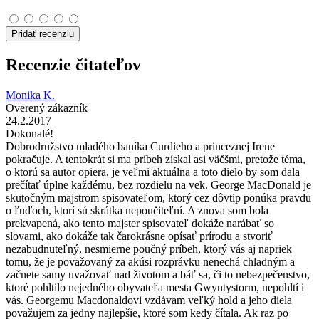
Pridať recenziu
Recenzie čitateľov
Monika K.
Overený zákazník
24.2.2017
Dokonalé!
Dobrodružstvo mladého baníka Curdieho a princeznej Irene
pokračuje. A tentokrát si ma príbeh získal asi väčšmi, pretože téma,
o ktorú sa autor opiera, je veľmi aktuálna a toto dielo by som dala
prečítať úplne každému, bez rozdielu na vek. George MacDonald je
skutočným majstrom spisovateľom, ktorý cez dôvtip ponúka pravdu
o ľuďoch, ktorí sú skrátka nepoučiteľní. A znova som bola
prekvapená, ako tento majster spisovateľ dokáže narábať so
slovami, ako dokáže tak čarokrásne opísať prírodu a stvoriť
nezabudnuteľný, nesmierne poučný príbeh, ktorý vás aj napriek
tomu, že je považovaný za akúsi rozprávku nenechá chladným a
začnete samy uvažovať nad životom a báť sa, či to nebezpečenstvo,
ktoré pohltilo nejedného obyvateľa mesta Gwyntystorm, nepohltí i
vás. Georgemu Macdonaldovi vzdávam veľký hold a jeho diela
považujem za jedny najlepšie, ktoré som kedy čítala. Ak raz po