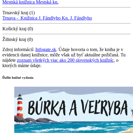
Mestská knižnica
Mestská kn.
Trnavský kraj (1)
Trnava -
Knižnica J. Fándlyho
Kn. J. Fándlyho
Košický kraj (0)
Žilinský kraj (0)
Zdroj informácií:
Infogate.sk
. Údaje hovoria o tom, že kniha je v
evidencii danej knižnice, môže však už byť aktuálne požičaná. Tu
nájdete
zoznam všetkých viac ako 200 slovenských knižníc
, o
ktorých máme údaje.
Ďalšie knižné vydania