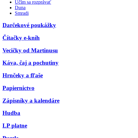
Učím sa rozprávať
Duna
Smradi
Darčekové poukážky
Čítačky e-kníh
Vecičky od Martinusu
Káva, čaj a pochutiny
Hrnčeky a fľaše
Papiernictvo
Zápisníky a kalendáre
Hudba
LP platne