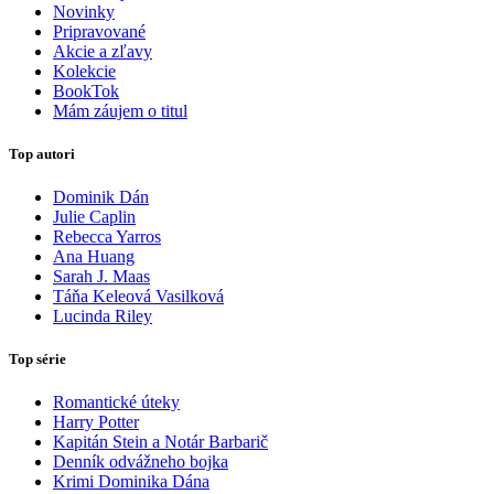
Novinky
Pripravované
Akcie a zľavy
Kolekcie
BookTok
Mám záujem o titul
Top autori
Dominik Dán
Julie Caplin
Rebecca Yarros
Ana Huang
Sarah J. Maas
Táňa Keleová Vasilková
Lucinda Riley
Top série
Romantické úteky
Harry Potter
Kapitán Stein a Notár Barbarič
Denník odvážneho bojka
Krimi Dominika Dána