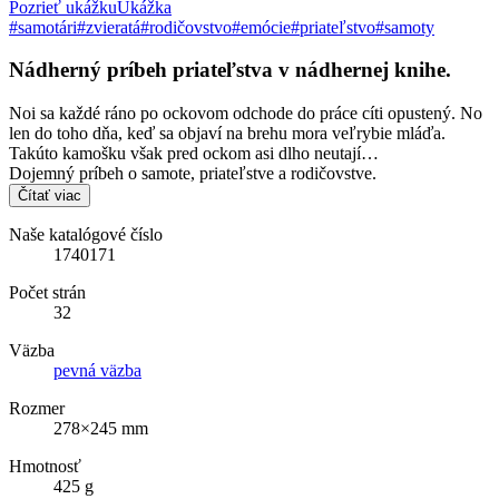
Pozrieť ukážku
Ukážka
#samotári
#zvieratá
#rodičovstvo
#emócie
#priateľstvo
#samoty
Nádherný príbeh priateľstva v nádhernej knihe.
Noi sa každé ráno po ockovom odchode do práce cíti opustený. No
len do toho dňa, keď sa objaví na brehu mora veľrybie mláďa.
Takúto kamošku však pred ockom asi dlho neutají…
Dojemný príbeh o samote, priateľstve a rodičovstve.
Čítať viac
Naše katalógové číslo
1740171
Počet strán
32
Väzba
pevná väzba
Rozmer
278×245 mm
Hmotnosť
425 g