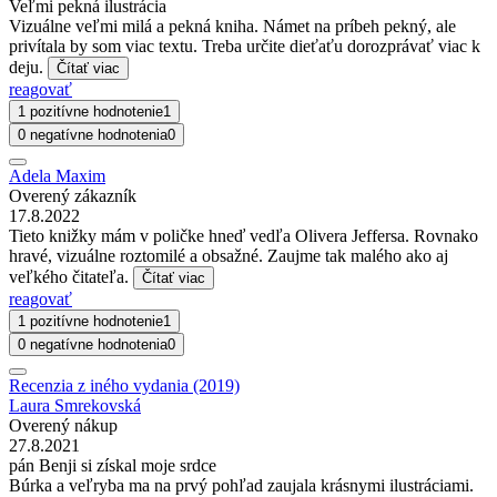
Veľmi pekná ilustrácia
Vizuálne veľmi milá a pekná kniha. Námet na príbeh pekný, ale
privítala by som viac textu. Treba určite dieťaťu dorozprávať viac k
deju.
Čítať viac
reagovať
1 pozitívne hodnotenie
1
0 negatívne hodnotenia
0
Adela Maxim
Overený zákazník
17.8.2022
Tieto knižky mám v poličke hneď vedľa Olivera Jeffersa. Rovnako
hravé, vizuálne roztomilé a obsažné. Zaujme tak malého ako aj
veľkého čitateľa.
Čítať viac
reagovať
1 pozitívne hodnotenie
1
0 negatívne hodnotenia
0
Recenzia z iného vydania (2019)
Laura Smrekovská
Overený nákup
27.8.2021
pán Benji si získal moje srdce
Búrka a veľryba ma na prvý pohľad zaujala krásnymi ilustráciami.