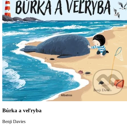
Búrka a veľryba
Benji Davies