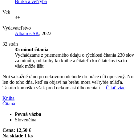
Búrka a veľryba
Vek
3+
Vydavateľstvo
Albatros SK
, 2022
32 strán
35 minút čítania
Vychádzame z priemerného údaju o rýchlosti čítania 230 slov
za minútu, od knihy ku knihe a čitateľa ku čitateľovi sa to
však môže líšiť.
Noi sa každé ráno po ockovom odchode do práce cíti opustený. No
len do toho dňa, keď sa objaví na brehu mora veľrybie mláďa.
Takúto kamošku však pred ockom asi dlho neutají…
Čítať viac
Kniha
Čítaná
Pevná väzba
Slovenčina
Cena:
12,50 €
Na sklade 1 ks