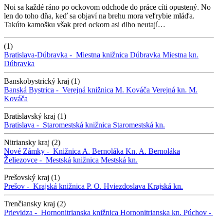
Noi sa každé ráno po ockovom odchode do práce cíti opustený. No
len do toho dňa, keď sa objaví na brehu mora veľrybie mláďa.
Takúto kamošku však pred ockom asi dlho neutají…
(1)
Bratislava-Dúbravka -
Miestna knižnica Dúbravka
Miestna kn.
Dúbravka
Banskobystrický kraj (1)
Banská Bystrica -
Verejná knižnica M. Kováča
Verejná kn. M.
Kováča
Bratislavský kraj (1)
Bratislava -
Staromestská knižnica
Staromestská kn.
Nitriansky kraj (2)
Nové Zámky -
Knižnica A. Bernoláka
Kn. A. Bernoláka
Želiezovce -
Mestská knižnica
Mestská kn.
Prešovský kraj (1)
Prešov -
Krajská knižnica P. O. Hviezdoslava
Krajská kn.
Trenčiansky kraj (2)
Prievidza -
Hornonitrianska knižnica
Hornonitrianska kn.
Púchov -