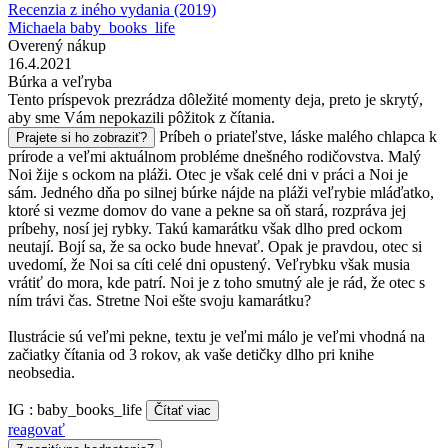
Recenzia z iného vydania (2019)
Michaela baby_books_life
Overený nákup
16.4.2021
Búrka a veľryba
Tento príspevok prezrádza dôležité momenty deja, preto je skrytý,
aby sme Vám nepokazili pôžitok z čítania.
Príbeh o priateľstve, láske malého chlapca k
Prajete si ho zobraziť?
prírode a veľmi aktuálnom probléme dnešného rodičovstva. Malý
Noi žije s ockom na pláži. Otec je však celé dni v práci a Noi je
sám. Jedného dňa po silnej búrke nájde na pláži veľrybie mláďatko,
ktoré si vezme domov do vane a pekne sa oň stará, rozpráva jej
príbehy, nosí jej rybky. Takú kamarátku však dlho pred ockom
neutají. Bojí sa, že sa ocko bude hnevať. Opak je pravdou, otec si
uvedomí, že Noi sa cíti celé dni opustený. Veľrybku však musia
vrátiť do mora, kde patrí. Noi je z toho smutný ale je rád, že otec s
ním trávi čas. Stretne Noi ešte svoju kamarátku?
Ilustrácie sú veľmi pekne, textu je veľmi málo je veľmi vhodná na
začiatky čítania od 3 rokov, ak vaše detičky dlho pri knihe
neobsedia.
IG : baby_books_life
Čítať viac
reagovať