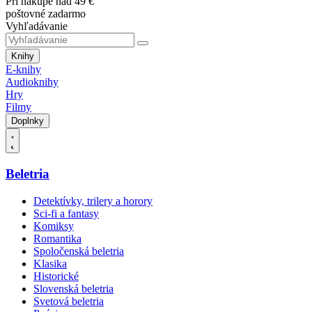
Pri nákupe nad 49 €
poštovné zadarmo
Vyhľadávanie
Knihy
E-knihy
Audioknihy
Hry
Filmy
Doplnky
Beletria
Detektívky, trilery a horory
Sci-fi a fantasy
Komiksy
Romantika
Spoločenská beletria
Klasika
Historické
Slovenská beletria
Svetová beletria