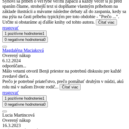
Synovi sa príbeh o veľrybe veľmi zapáčil a každý večer si ju pred
spaním čítame, strohejší text si dopĺňame vlastným príbehom na
základe ilustrácii a mávame následne debaty až do zaspania, kedy sa
ma pýta na časti príbehu typickým pre toto obdobie - "Prečo ...".
Určite si obstaráme aj ďalšie knihy od tohto autora.
Čítať viac
reagovať
1 pozitívne hodnotenie
1
0 negatívne hodnotenia
0
Magdaléna Maciaková
Overený nákup
6.12.2024
odporúčam...
Málo vetami otvoril Benji priestor na potrebnú diskusiu pre každé
zvedavé dieťa.
Prečo je potrebné priateľstvo, prečo pomáhať druhým v núdzi, akú
rolu má v našom živote rodič...
Čítať viac
reagovať
1 pozitívne hodnotenie
1
0 negatívne hodnotenia
0
Lucia Martincová
Overený nákup
16.3.2023