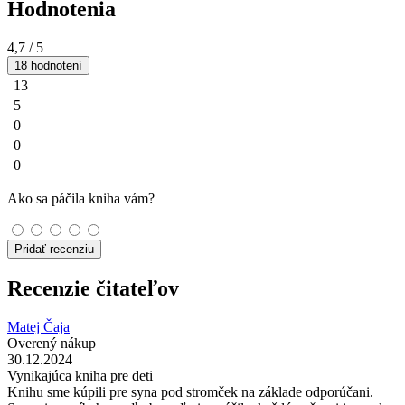
Hodnotenia
4,7
/ 5
18 hodnotení
13
5
0
0
0
Ako sa páčila kniha vám?
Pridať recenziu
Recenzie čitateľov
Matej Čaja
Overený nákup
30.12.2024
Vynikajúca kniha pre deti
Knihu sme kúpili pre syna pod stromček na základe odporúčani.