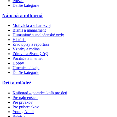
Poézia
Ďalšie kategórie
Náučná a odborná
Motivácia a sebarozvoj
Biznis a manažment
Humanitné a spoločenské vedy
História
Životopisy a reportáže
Vzťahy a rodina
Zdravie a životný štýl
Počítače a internet
Hobby
Umenie a dizajn
Ďalšie kategórie
Deti a mládež
Knihorad – poradca kníh pre deti
Pre najmenších
Pre prvákov
Pre pubertiakov
Young Adult
Beletria