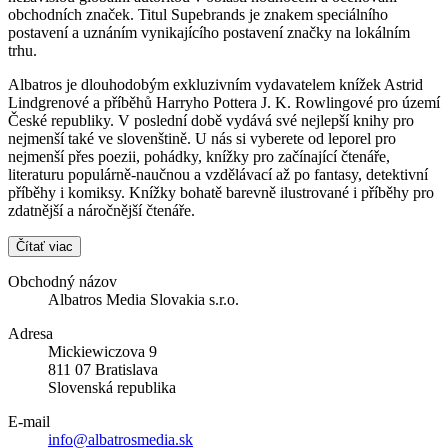
obchodních značek. Titul Supebrands je znakem speciálního
postavení a uznáním vynikajícího postavení značky na lokálním
trhu.
Albatros je dlouhodobým exkluzivním vydavatelem knížek Astrid
Lindgrenové a příběhů Harryho Pottera J. K. Rowlingové pro území
České republiky. V poslední době vydává své nejlepší knihy pro
nejmenší také ve slovenštině. U nás si vyberete od leporel pro
nejmenší přes poezii, pohádky, knížky pro začínající čtenáře,
literaturu populárně-naučnou a vzdělávací až po fantasy, detektivní
příběhy i komiksy. Knížky bohatě barevně ilustrované i příběhy pro
zdatnější a náročnější čtenáře.
Čítať viac
Obchodný názov
Albatros Media Slovakia s.r.o.
Adresa
Mickiewiczova 9
811 07 Bratislava
Slovenská republika
E-mail
info@albatrosmedia.sk