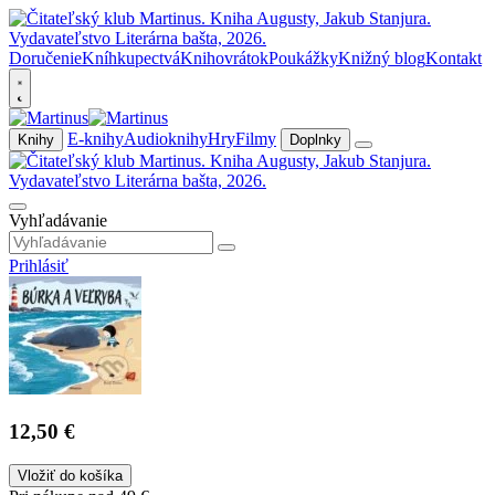
Doručenie
Kníhkupectvá
Knihovrátok
Poukážky
Knižný blog
Kontakt
E-knihy
Audioknihy
Hry
Filmy
Knihy
Doplnky
Vyhľadávanie
Prihlásiť
12,50 €
Vložiť do košíka