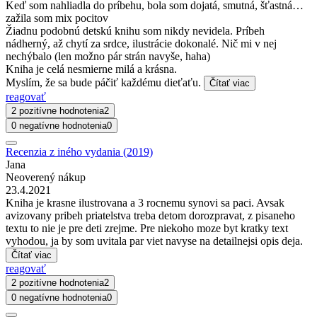
Keď som nahliadla do príbehu, bola som dojatá, smutná, šťastná…
zažila som mix pocitov
Žiadnu podobnú detskú knihu som nikdy nevidela. Príbeh
nádherný, až chytí za srdce, ilustrácie dokonalé. Nič mi v nej
nechýbalo (len možno pár strán navyše, haha)
Kniha je celá nesmierne milá a krásna.
Myslím, že sa bude páčiť každému dieťaťu.
Čítať viac
reagovať
2 pozitívne hodnotenia
2
0 negatívne hodnotenia
0
Recenzia z iného vydania (2019)
Jana
Neoverený nákup
23.4.2021
Kniha je krasne ilustrovana a 3 rocnemu synovi sa paci. Avsak
avizovany pribeh priatelstva treba detom dorozpravat, z pisaneho
textu to nie je pre deti zrejme. Pre niekoho moze byt kratky text
vyhodou, ja by som uvitala par viet navyse na detailnejsi opis deja.
Čítať viac
reagovať
2 pozitívne hodnotenia
2
0 negatívne hodnotenia
0