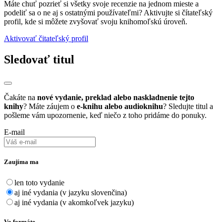
Máte chuť pozrieť si všetky svoje recenzie na jednom mieste a
podeliť sa o ne aj s ostatnými používateľmi? Aktivujte si čítateľský
profil, kde si môžete zvyšovať svoju knihomoľskú úroveň.
Aktivovať čitateľský profil
Sledovať titul
Čakáte na
nové vydanie, preklad alebo naskladnenie tejto
knihy
? Máte záujem o
e-knihu alebo audioknihu
? Sledujte titul a
pošleme vám upozornenie, keď niečo z toho pridáme do ponuky.
E-mail
Zaujíma ma
len toto vydanie
aj iné vydania (v jazyku slovenčina)
aj iné vydania (v akomkoľvek jazyku)
Vo formáte