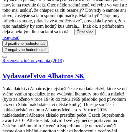
navyše na rozvitie deja. Otec nájde zachránenú veľrybu vo vani a z
toho mal usúdiť, že chlapec sa cíti osamelý? Dovtedy o samote ani
slovo, častejšie sa tam spomínajú mačky. Mal to byť "Dojemný
príbeh o samote, priateľstve a rodičovstve", povedala by som, že z
tejto nadsázky by som hodný kus ubrala.... Inak ok, s prifarbením
deja a peknými ilustráciami sa to dá ...
Čítať viac
reagovať
3 pozitívne hodnotenia
3
2 negatívne hodnotenia
2
Recenzia z iného vydania (2019)
Vydavateľstvo Albatros SK
Nakladatelství Albatros je nejstarší české nakladatelství, které se od
svého vzniku specializuje na vydávání literatury pro děti a mládež
(bylo založeno v roce 1949; do roku 1969 působilo pod původním
názvem Státní nakladatelství dětské knihy). Dnes je součástí
nakladatelského domu Albatros Media a. s. V roce 2016
nakladatelství Albatros získalo prestižní pečeť Czech Superbrands
award 2016. Albatros tak potvrdil své výjimečné postavení na
českém knižním trhu. Ocenění Superbrands je nejuznávanější
nezávislou globální autoritou v oblasti hodnocení a oceňování