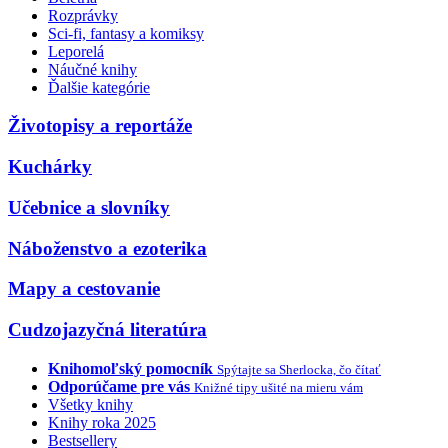
Rozprávky
Sci-fi, fantasy a komiksy
Leporelá
Náučné knihy
Ďalšie kategórie
Životopisy a reportáže
Kuchárky
Učebnice a slovníky
Náboženstvo a ezoterika
Mapy a cestovanie
Cudzojazyčná literatúra
Knihomoľský pomocník
Spýtajte sa Sherlocka, čo čítať
Odporúčame pre vás
Knižné tipy ušité na mieru vám
Všetky knihy
Knihy roka 2025
Bestsellery