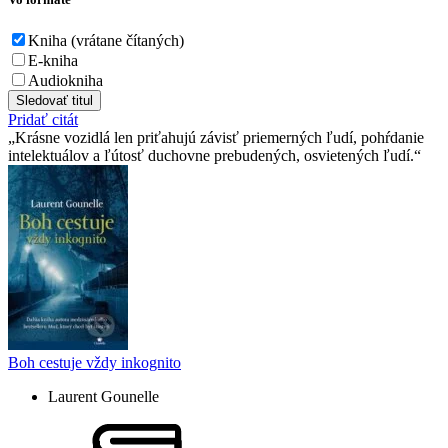
Kniha (vrátane čítaných)
E-kniha
Audiokniha
Sledovať titul
Pridať citát
Krásne vozidlá len priťahujú závisť priemerných ľudí, pohŕdanie
intelektuálov a ľútosť duchovne prebudených, osvietených ľudí.
Boh cestuje vždy inkognito
Laurent Gounelle