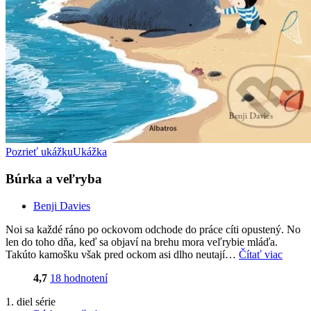
Pozrieť ukážku
Ukážka
Búrka a veľryba
Benji Davies
Noi sa každé ráno po ockovom odchode do práce cíti opustený. No
len do toho dňa, keď sa objaví na brehu mora veľrybie mláďa.
Takúto kamošku však pred ockom asi dlho neutají…
Čítať viac
4,7
18 hodnotení
1. diel série