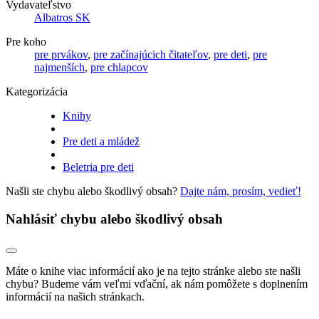
Vydavateľstvo
Albatros SK
Pre koho
pre prvákov
,
pre začínajúcich čitateľov
,
pre deti
,
pre
najmenších
,
pre chlapcov
Kategorizácia
Knihy
Pre deti a mládež
Beletria pre deti
Našli ste chybu alebo škodlivý obsah?
Dajte nám, prosím, vedieť!
Nahlásiť chybu alebo škodlivý obsah
Máte o knihe viac informácií ako je na tejto stránke alebo ste našli
chybu? Budeme vám veľmi vďační, ak nám pomôžete s doplnením
informácií na našich stránkach.