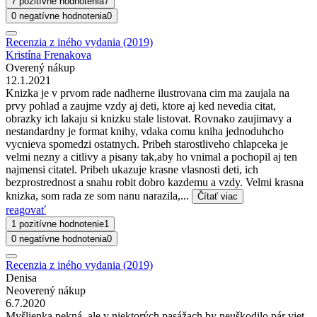
7 pozitívne hodnotenia
7
0 negatívne hodnotenia
0
Recenzia z iného vydania (2019)
Kristína Frenakova
Overený nákup
12.1.2021
Knizka je v prvom rade nadherne ilustrovana cim ma zaujala na
prvy pohlad a zaujme vzdy aj deti, ktore aj ked nevedia citat,
obrazky ich lakaju si knizku stale listovat. Rovnako zaujimavy a
nestandardny je format knihy, vdaka comu kniha jednoduhcho
vycnieva spomedzi ostatnych. Pribeh starostliveho chlapceka je
velmi nezny a citlivy a pisany tak,aby ho vnimal a pochopil aj ten
najmensi citatel. Pribeh ukazuje krasne vlasnosti deti, ich
bezprostrednost a snahu robit dobro kazdemu a vzdy. Velmi krasna
knizka, som rada ze som nanu narazila,...
Čítať viac
reagovať
1 pozitívne hodnotenie
1
0 negatívne hodnotenia
0
Recenzia z iného vydania (2019)
Denisa
Neoverený nákup
6.7.2020
Myšlienka pekná, ale v niektorých pasážach by neuškodilo pár viet