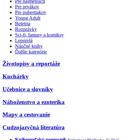
Pre najmenších
Pre prvákov
Pre pubertiakov
Young Adult
Beletria
Rozprávky
Sci-fi, fantasy a komiksy
Leporelá
Náučné knihy
Ďalšie kategórie
Životopisy a reportáže
Kuchárky
Učebnice a slovníky
Náboženstvo a ezoterika
Mapy a cestovanie
Cudzojazyčná literatúra
Knihomoľský pomocník
Spýtajte sa Sherlocka, čo čítať