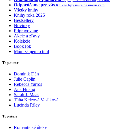
Odporúčame pre vás
Knižné tipy ušité na mieru vám
Všetky knihy
Knihy roka 2025
Bestsellery
Novinky
Pripravované
Akcie a zľavy
Kolekcie
BookTok
Mám záujem o titul
Top autori
Dominik Dán
Julie Caplin
Rebecca Yarros
Ana Huang
Sarah J. Maas
Táňa Keleová Vasilková
Lucinda Riley
Top série
Romantické úteky