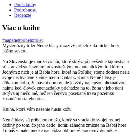
Popis knihy
Podrobnosti
Recenzie
Viac o knihe
#napätie
#príbeh
#triler
Mysteriózny triler Nemé hlasy-mrazivý príbeh z ikonickej hory
nášho severu
Na Slovensku je množstvo hôr, ktoré skrývajú nevšedné tajomstvá a
sú sprevádzané svojím hrôzostrašným, no autentickým folklórom.
Jedným z nich je aj Babia hora, ktorá na Poľskej strane dodnes nesie
svoje nechválene známe meno Diablak. Kniha Nemé hlasy je
dôkazom toho, že návrat domov nie je vždy najlepšou alternatívou,
najmä keď človek znenazdajky prichádza na to, že sa v jeho tieni
skrýva aj niečo iné, než len čerstvo posekaná tráva pozemku
zosnulého starého otca.
Kniha, ktorá vám naženie husiu kožu
Nemé hlasy sú príbehom muža, ktorý sa vracia do svojej rodnej
dediny po tom, čo jeho dedo, horár, záhadne zmizne na Babej hore.
Tomáš v malej piecke nachádza obhorený pracovný denník, v