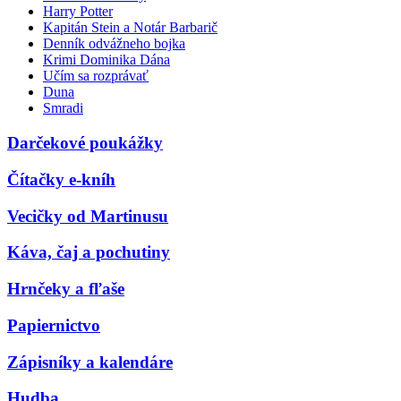
Harry Potter
Kapitán Stein a Notár Barbarič
Denník odvážneho bojka
Krimi Dominika Dána
Učím sa rozprávať
Duna
Smradi
Darčekové poukážky
Čítačky e-kníh
Vecičky od Martinusu
Káva, čaj a pochutiny
Hrnčeky a fľaše
Papiernictvo
Zápisníky a kalendáre
Hudba