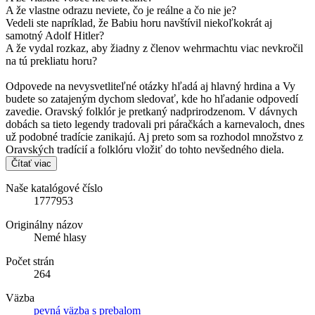
A že vlastne odrazu neviete, čo je reálne a čo nie je?
Vedeli ste napríklad, že Babiu horu navštívil niekoľkokrát aj
samotný Adolf Hitler?
A že vydal rozkaz, aby žiadny z členov wehrmachtu viac nevkročil
na tú prekliatu horu?
Odpovede na nevysvetliteľné otázky hľadá aj hlavný hrdina a Vy
budete so zatajeným dychom sledovať, kde ho hľadanie odpovedí
zavedie. Oravský folklór je pretkaný nadprirodzenom. V dávnych
dobách sa tieto legendy tradovali pri páračkách a karnevaloch, dnes
už podobné tradície zanikajú. Aj preto som sa rozhodol množstvo z
Oravských tradícií a folklóru vložiť do tohto nevšedného diela.
Čítať viac
Naše katalógové číslo
1777953
Originálny názov
Nemé hlasy
Počet strán
264
Väzba
pevná väzba s prebalom