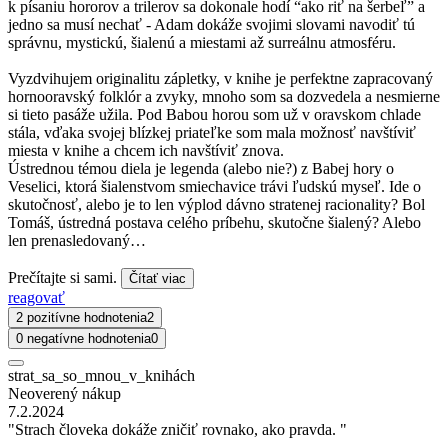
k písaniu hororov a trilerov sa dokonale hodí “ako riť na šerbeľ” a
jedno sa musí nechať - Adam dokáže svojimi slovami navodiť tú
správnu, mystickú, šialenú a miestami až surreálnu atmosféru.
Vyzdvihujem originalitu zápletky, v knihe je perfektne zapracovaný
hornooravský folklór a zvyky, mnoho som sa dozvedela a nesmierne
si tieto pasáže užila. Pod Babou horou som už v oravskom chlade
stála, vďaka svojej blízkej priateľke som mala možnosť navštíviť
miesta v knihe a chcem ich navštíviť znova.
Ústrednou témou diela je legenda (alebo nie?) z Babej hory o
Veselici, ktorá šialenstvom smiechavice trávi ľudskú myseľ. Ide o
skutočnosť, alebo je to len výplod dávno stratenej racionality? Bol
Tomáš, ústredná postava celého príbehu, skutočne šialený? Alebo
len prenasledovaný…
Prečítajte si sami.
Čítať viac
reagovať
2 pozitívne hodnotenia
2
0 negatívne hodnotenia
0
strat_sa_so_mnou_v_knihách
Neoverený nákup
7.2.2024
"Strach človeka dokáže zničiť rovnako, ako pravda. "