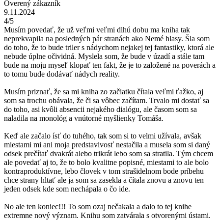
Overený zákazník
9.11.2024
4/5
Musím povedať, že už veľmi veľmi dlhú dobu ma kniha tak
neprekvapila na posledných pár stranách ako Nemé hlasy. Šla som
do toho, že to bude triler s nádychom nejakej tej fantastiky, ktorá ale
nebude úplne očividná. Myslela som, že bude v úzadí a stále tam
bude na moju myseľ klopať ten fakt, že je to založené na poverách a
to tomu bude dodávať nádych reality.
Musím priznať, že sa mi kniha zo začiatku čítala veľmi ťažko, aj
som sa trochu obávala, že či sa vôbec začítam. Trvalo mi dostať sa
do toho, asi kvôli absencii nejakého dialógu, ale časom som sa
naladila na monológ a vnútorné myšlienky Tomáša.
Keď ale začalo ísť do tuhého, tak som si to velmi užívala, avšak
miestami mi ani moja predstavivosť nestačila a musela som si daný
odsek prečítať dvakrát alebo trikrát lebo som sa stratila. Tým chcem
ale povedať aj to, že to bolo kvalitne popisné, miestami to ale bolo
kontraproduktívne, lebo človek v tom strašidelnom bode príbehu
chce strany hltať ale ja som sa zasekla a čítala znovu a znovu ten
jeden odsek kde som nechápala o čo ide.
No ale ten koniec!!! To som ozaj nečakala a dalo to tej knihe
extremne nový význam. Knihu som zatvárala s otvorenými ústami.