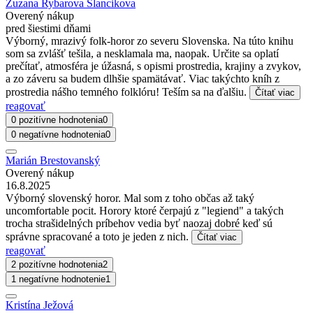
Zuzana Rybarova Slancikova
Overený nákup
pred šiestimi dňami
Výborný, mrazivý folk-horor zo severu Slovenska. Na túto knihu
som sa zvlášť tešila, a nesklamala ma, naopak. Určite sa oplatí
prečítať, atmosféra je úžasná, s opismi prostredia, krajiny a zvykov,
a zo záveru sa budem dlhšie spamätávať. Viac takýchto kníh z
prostredia nášho temného folklóru! Teším sa na ďalšiu.
Čítať viac
reagovať
0 pozitívne hodnotenia
0
0 negatívne hodnotenia
0
Marián Brestovanský
Overený nákup
16.8.2025
Výborný slovenský horor. Mal som z toho občas až taký
uncomfortable pocit. Horory ktoré čerpajú z "legiend" a takých
trocha strašidelných príbehov vedia byť naozaj dobré keď sú
správne spracované a toto je jeden z nich.
Čítať viac
reagovať
2 pozitívne hodnotenia
2
1 negatívne hodnotenie
1
Kristína Ježová