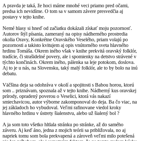
A pravda je taká, že hoci máme mnohé veci priamo pred očami,
predsa ich nevidíme. O tom sa v samom závere presvedčia aj
postavy v tejto knihe.
Nemé hlasy si hneď od začiatku dokázali získať moju pozornosť.
Autorov štýl písania, zameraný na opisy nádherného prostredia
okolia Oravy, Konkrétne Oravského Veselého, priam volajú po
pozornosti a takisto kvitujem aj opis vnútorného sveta hlavného
hrdinu Tomáša. Okrem iného však v knihe prekvitá oravský folklór,
tradície, či strašidelné povery, ale i spomienky na detstvo strávené v
týchto končinách. Okrem iného, pálenka sa leje potokom, doslova.
Aj to je u nás, na Slovensku, taký malý folklór, ale to by bolo na inú
debatu.
Väčšina deja sa odohráva v okolí a spojitosti s Babou horou, ktorú
som .. priznávam, spoznala až v tejto knihe. Nádherný kus oravskej
prírody, opradený poverou o Veselici, ktorá vás nakazí
smiechavicou, autor výborne zakomponoval do deja. Ba čo viac, na
jej základoch ho vybudoval. Veľmi rafinovane viedol kroky
hlavného hrdinu v ústrety šialenstvu, alebo už šialený bol ?
A ja som toto všetko hltlala stránku po stránke, až do samého
záveru. Aj keď áno, jedna z mojich teórii sa približovala, no aj
napriek tomu som bola prekvapená a zároveň veľmi milo potešená