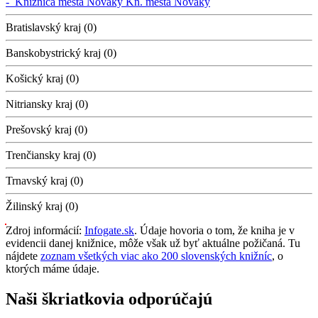
-
Knižnica mesta Nováky
Kn. mesta Nováky
Bratislavský kraj (0)
Banskobystrický kraj (0)
Košický kraj (0)
Nitriansky kraj (0)
Prešovský kraj (0)
Trenčiansky kraj (0)
Trnavský kraj (0)
Žilinský kraj (0)
Zdroj informácií:
Infogate.sk
. Údaje hovoria o tom, že kniha je v
evidencii danej knižnice, môže však už byť aktuálne požičaná. Tu
nájdete
zoznam všetkých viac ako 200 slovenských knižníc
, o
ktorých máme údaje.
Naši škriatkovia odporúčajú