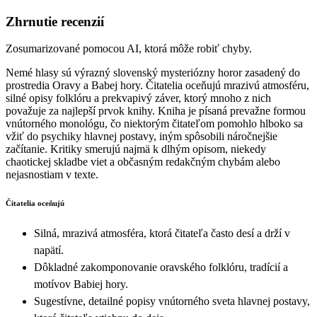
Zhrnutie recenzií
Zosumarizované pomocou AI, ktorá môže robiť chyby.
Nemé hlasy sú výrazný slovenský mysteriózny horor zasadený do
prostredia Oravy a Babej hory. Čitatelia oceňujú mrazivú atmosféru,
silné opisy folklóru a prekvapivý záver, ktorý mnoho z nich
považuje za najlepší prvok knihy. Kniha je písaná prevažne formou
vnútorného monológu, čo niektorým čitateľom pomohlo hlboko sa
vžiť do psychiky hlavnej postavy, iným spôsobili náročnejšie
začítanie. Kritiky smerujú najmä k dlhým opisom, niekedy
chaotickej skladbe viet a občasným redakčným chybám alebo
nejasnostiam v texte.
Čitatelia oceňujú
Silná, mrazivá atmosféra, ktorá čitateľa často desí a drží v
napätí.
Dôkladné zakomponovanie oravského folklóru, tradícií a
motívov Babiej hory.
Sugestívne, detailné popisy vnútorného sveta hlavnej postavy,