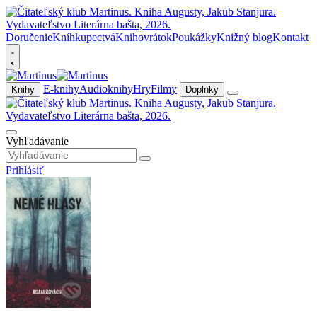
Doručenie
Kníhkupectvá
Knihovrátok
Poukážky
Knižný blog
Kontakt
E-knihy
Audioknihy
Hry
Filmy
Knihy
Doplnky
Vyhľadávanie
Prihlásiť