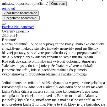
miesto…odporucam prečitať :)
Čítať viac
reagovať
2 pozitívne hodnotenia
2
1 negatívne hodnotenie
1
Patrícia Neupauerová
Overený zákazník
23.6.2024
Brilantné
Naozaj brilantné. To, čo sa v prvej tretine knihy javilo ako chaotické
a nezáživné, niekedy súvislý, inokedy nesúvislý prúd myšlienok
hlavnej postavy, sa v závere pretavilo do výborne prepracovaného
diela. Všetky diely skladačky zapadli na svoje miesto. Adam
Kováčik dokázal svojimi slovami vytvoriť dokonalú atmosféru
šialenstva mysle, do takej miery, že čitateľ v závere nedokáže
jednoznačne určiť, kde sa nachádza realita a čo je umelo
vykonštruovným produktom bláznenia ľudského mozgu.
Jediné mínus pre mňa boli slabšia dynamika v prvej tretine príbehu a
krkolomnejšia skladba viet a súvetí, v dôsledku čoho sa mi niekedy
kniha ťažšie čítala a musela som sa plne koncentrovať, aby som
uchopila to, čo chcel autor povedať. Beriem to ale ako Adamov
jedinečný štýl písania, ktorý som mala možnosť postrehnúť už pri
jeho predošej knihe Zhoríme. Nie je to štýl, ktorý je pre každého, ale