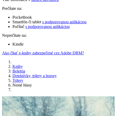
Prečítate na:
Pocketbook
Smartfón či tablet
s podporovanou aplikáciou
Počítač
s podporovanou aplikáciou
Neprečítate na:
Kindle
Ako čítať e-knihy zabezpečené cez Adobe DRM?
Knihy
Beletria
Detektívky, trilery a horory
Trilery
Nemé hlasy