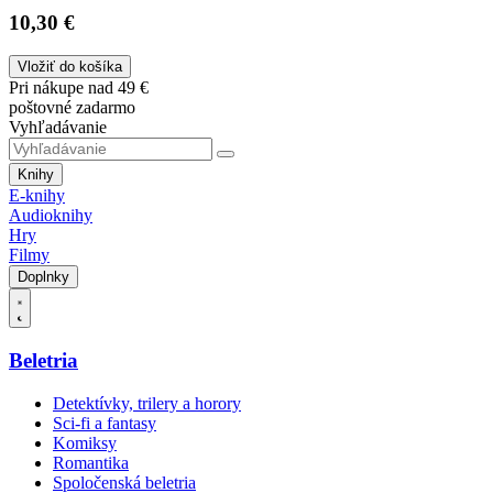
10,30 €
Vložiť do košíka
Pri nákupe nad 49 €
poštovné zadarmo
Vyhľadávanie
Knihy
E-knihy
Audioknihy
Hry
Filmy
Doplnky
Beletria
Detektívky, trilery a horory
Sci-fi a fantasy
Komiksy
Romantika
Spoločenská beletria