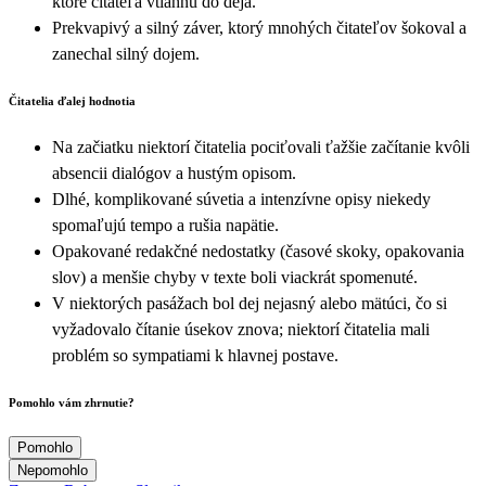
ktoré čitateľa vtiahnu do deja.
Prekvapivý a silný záver, ktorý mnohých čitateľov šokoval a
zanechal silný dojem.
Čitatelia ďalej hodnotia
Na začiatku niektorí čitatelia pociťovali ťažšie začítanie kvôli
absencii dialógov a hustým opisom.
Dlhé, komplikované súvetia a intenzívne opisy niekedy
spomaľujú tempo a rušia napätie.
Opakované redakčné nedostatky (časové skoky, opakovania
slov) a menšie chyby v texte boli viackrát spomenuté.
V niektorých pasážach bol dej nejasný alebo mätúci, čo si
vyžadovalo čítanie úsekov znova; niektorí čitatelia mali
problém so sympatiami k hlavnej postave.
Pomohlo vám zhrnutie?
Pomohlo
Nepomohlo