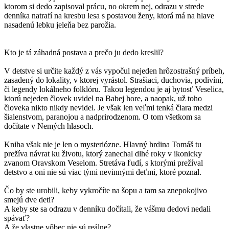
ktorom si dedo zapisoval prácu, no okrem nej, odrazu v strede
denníka natrafí na kresbu lesa s postavou ženy, ktorá má na hlave
nasadenú lebku jeleňa bez parožia.
Kto je tá záhadná postava a prečo ju dedo kreslil?
V detstve si určite každý z vás vypočul nejeden hrôzostrašný príbeh,
zasadený do lokality, v ktorej vyrástol. Strašiaci, duchovia, podivíni,
či legendy lokálneho folklóru. Takou legendou je aj bytosť Veselica,
ktorú nejeden človek uvidel na Babej hore, a naopak, už toho
človeka nikto nikdy nevidel. Je však len veľmi tenká čiara medzi
šialenstvom, paranojou a nadprirodzenom. O tom všetkom sa
dočítate v Nemých hlasoch.
Kniha však nie je len o mysteriózne. Hlavný hrdina Tomáš tu
prežíva návrat ku životu, ktorý zanechal dlhé roky v ikonicky
zvanom Oravskom Veselom. Stretáva ľudí, s ktorými prežíval
detstvo a oni nie sú viac tými nevinnými deťmi, ktoré poznal.
Čo by ste urobili, keby vykročíte na šopu a tam sa znepokojivo
smejú dve deti?
A keby ste sa odrazu v denníku dočítali, že vášmu dedovi nedali
spávať?
A že vlastne vôbec nie sú reálne?