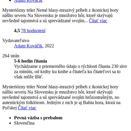
Adam Kováčik
Mysteriózny triler Nemé hlasy-mrazivý príbeh z ikonickej hory
nášho severu Na Slovensku je množstvo hôr, ktoré skrývajú
nevšedné tajomstvá a sú sprevádzané svojím...
Čítať viac
4,5
78 hodnotení
Vydavateľstvo
Adam Kováčik
, 2022
264 strán
5-6 hodín čítania
Vychádzame z priemerného údaju o rýchlosti čítania 230 slov
za minútu, od knihy ku knihe a čitateľa ku čitateľovi sa to
však môže líšiť.
Mysteriózny triler Nemé hlasy-mrazivý príbeh z ikonickej hory
nášho severu Na Slovensku je množstvo hôr, ktoré skrývajú
nevšedné tajomstvá a sú sprevádzané svojím hrôzostrašným, no
autentickým folklórom. Jedným z nich je aj Babia hora, ktorá na
Poľskej
Čítať viac
Pevná väzba s prebalom
Slovenčina