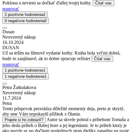
Poklona a neviem sa dočkať ďalšej tvojej knihy.
Čítať viac
reagovať
2 pozitívne hodnotenia
2
0 negatívne hodnotenia
0
Dusan
Neoverený nákup
16.10.2024
DUSAN
Už sa teším na filmové vydanie knihy. Kniha bola veľmi dobrá,
bude to zaujímavé, ak to dobre spracuje režisier
Čítať viac
reagovať
1 pozitívne hodnotenie
1
1 negatívne hodnotenie
1
Petra Žatkulakova
Neoverený nákup
11.7.2024
Petra
Tento príspevok prezrádza dôležité momenty deja, preto je skrytý,
aby sme Vám nepokazili pôžitok z čítania.
Autor sa skvele pohral s pribehom Tomaša a
Prajete si ho zobraziť?
jeho deda pribeh o Babej hore a jej legendami. Je to pribeh ktory je
ako puzzle az po dočitani poslednych stran dieliky zapadnu na svoje