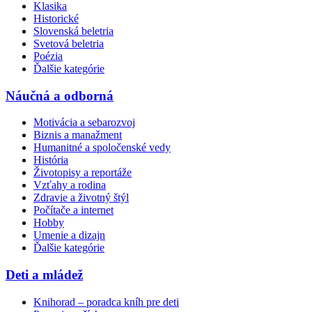
Klasika
Historické
Slovenská beletria
Svetová beletria
Poézia
Ďalšie kategórie
Náučná a odborná
Motivácia a sebarozvoj
Biznis a manažment
Humanitné a spoločenské vedy
História
Životopisy a reportáže
Vzťahy a rodina
Zdravie a životný štýl
Počítače a internet
Hobby
Umenie a dizajn
Ďalšie kategórie
Deti a mládež
Knihorad – poradca kníh pre deti