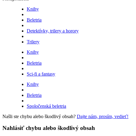
Knihy
Beletria
Detektívky, trilery a horory
Trilery
Knihy
Beletria
Sci-fi a fantasy
Knihy
Beletria
Spoločenská beletria
Našli ste chybu alebo škodlivý obsah?
Dajte nám, prosím, vedieť!
Nahlásiť chybu alebo škodlivý obsah