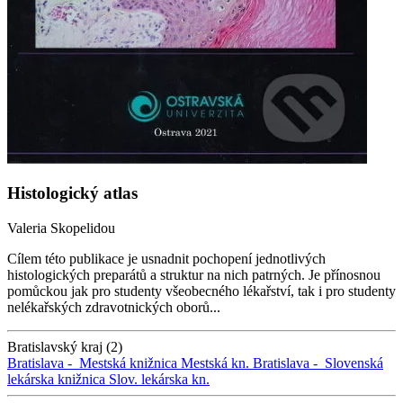
Histologický atlas
Valeria Skopelidou
Cílem této publikace je usnadnit pochopení jednotlivých
histologických preparátů a struktur na nich patrných. Je přínosnou
pomůckou jak pro studenty všeobecného lékařství, tak i pro studenty
nelékařských zdravotnických oborů...
Bratislavský kraj (2)
Bratislava -
Mestská knižnica
Mestská kn.
Bratislava -
Slovenská
lekárska knižnica
Slov. lekárska kn.