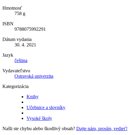
Hmotnosť
758 g
ISBN
9788075992291
Dátum vydania
30. 4. 2021
Jazyk
čeština
Vydavateľstvo
Ostravská univerzita
Kategorizácia
Knihy
Učebnice a slovníky
Vysoké školy
Našli ste chybu alebo škodlivý obsah?
Dajte nám, prosím, vedieť!