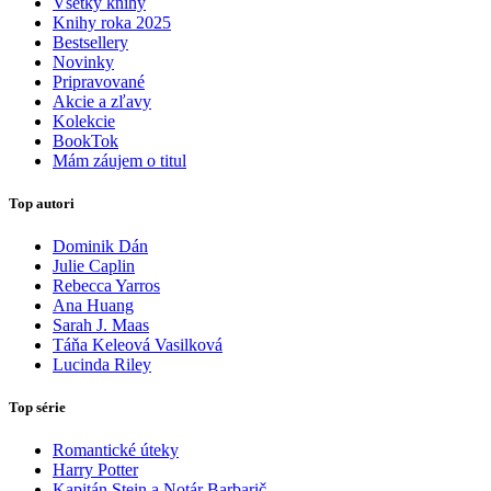
Všetky knihy
Knihy roka 2025
Bestsellery
Novinky
Pripravované
Akcie a zľavy
Kolekcie
BookTok
Mám záujem o titul
Top autori
Dominik Dán
Julie Caplin
Rebecca Yarros
Ana Huang
Sarah J. Maas
Táňa Keleová Vasilková
Lucinda Riley
Top série
Romantické úteky
Harry Potter
Kapitán Stein a Notár Barbarič