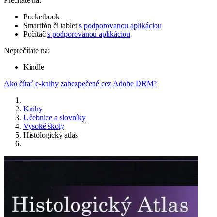
Prečítate na:
Pocketbook
Smartfón či tablet
s podporovanou aplikáciou
Počítač
s podporovanou aplikáciou
Neprečítate na:
Kindle
Ako čítať e-knihy zabezpečené cez Adobe DRM?
Knihy
Učebnice a slovníky
Vysoké školy
Histologický atlas