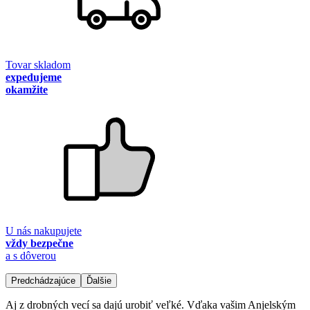
Tovar skladom
expedujeme
okamžite
U nás nakupujete
vždy bezpečne
a s dôverou
Predchádzajúce
Ďalšie
Aj z drobných vecí sa dajú urobiť veľké. Vďaka vašim Anjelským