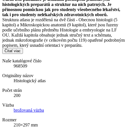
histologických preparátů a struktur na nich patrných. Je
přínosnou pomůckou jak pro studenty všeobecného lékařství,
tak i pro studenty nelékařských zdravotnických oborů.
Struktura atlasu je rozdělená na dvě části - Obecnou histologii (5
kapitol) a Mikroskopickou anatomii (9 kapitol), které jsou řazeny
podle učebního plánu předmětu Histologie a embryologie na LF
OU. Každá kapitola obsahuje jednak stručný text a schémata,
jednak mikrofotografie (v celkovém počtu 119) opatřené podrobným
popisem, který usnadní orientaci v preparátu.
Čítať viac
Naše katalógové číslo
968509
Originálny názov
Histologický atlas
Počet strán
200
Väzba
brožovaná väzba
Rozmer
210×297 mm