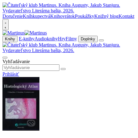
Doručenie
Kníhkupectvá
Knihovrátok
Poukážky
Knižný blog
Kontakt
E-knihy
Audioknihy
Hry
Filmy
Knihy
Doplnky
Vyhľadávanie
Prihlásiť