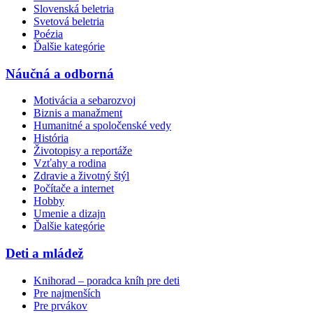
Slovenská beletria
Svetová beletria
Poézia
Ďalšie kategórie
Náučná a odborná
Motivácia a sebarozvoj
Biznis a manažment
Humanitné a spoločenské vedy
História
Životopisy a reportáže
Vzťahy a rodina
Zdravie a životný štýl
Počítače a internet
Hobby
Umenie a dizajn
Ďalšie kategórie
Deti a mládež
Knihorad – poradca kníh pre deti
Pre najmenších
Pre prvákov