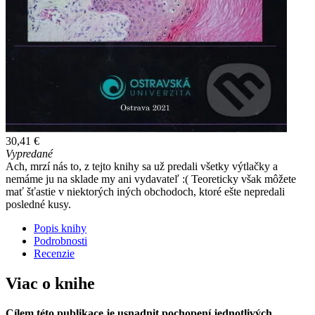
30,41 €
Vypredané
Ach, mrzí nás to, z tejto knihy sa už predali všetky výtlačky a
nemáme ju na sklade my ani vydavateľ :( Teoreticky však môžete
mať šťastie v niektorých iných obchodoch, ktoré ešte nepredali
posledné kusy.
Popis knihy
Podrobnosti
Recenzie
Viac o knihe
Cílem této publikace je usnadnit pochopení jednotlivých