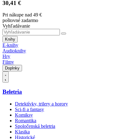
30,41 €
Pri nákupe nad 49 €
poštovné zadarmo
Vyhľadávanie
Knihy
E-knihy
Audioknihy
Hry
Filmy
Doplnky
Beletria
Detektívky, trilery a horory
Sci-fi a fantasy
Komiksy
Romantika
Spoločenská beletria
Klasika
Historické