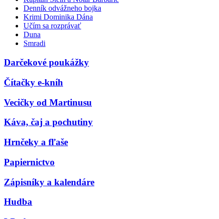
Denník odvážneho bojka
Krimi Dominika Dána
Učím sa rozprávať
Duna
Smradi
Darčekové poukážky
Čítačky e-kníh
Vecičky od Martinusu
Káva, čaj a pochutiny
Hrnčeky a fľaše
Papiernictvo
Zápisníky a kalendáre
Hudba