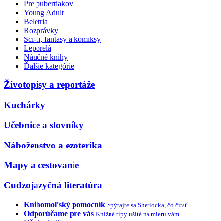
Pre pubertiakov
Young Adult
Beletria
Rozprávky
Sci-fi, fantasy a komiksy
Leporelá
Náučné knihy
Ďalšie kategórie
Životopisy a reportáže
Kuchárky
Učebnice a slovníky
Náboženstvo a ezoterika
Mapy a cestovanie
Cudzojazyčná literatúra
Knihomoľský pomocník
Spýtajte sa Sherlocka, čo čítať
Odporúčame pre vás
Knižné tipy ušité na mieru vám