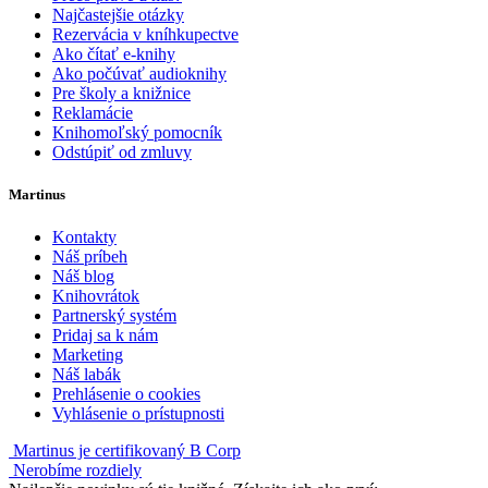
Najčastejšie otázky
Rezervácia v kníhkupectve
Ako čítať e-knihy
Ako počúvať audioknihy
Pre školy a knižnice
Reklamácie
Knihomoľský pomocník
Odstúpiť od zmluvy
Martinus
Kontakty
Náš príbeh
Náš blog
Knihovrátok
Partnerský systém
Pridaj sa k nám
Marketing
Náš labák
Prehlásenie o cookies
Vyhlásenie o prístupnosti
Martinus je certifikovaný B Corp
Nerobíme rozdiely