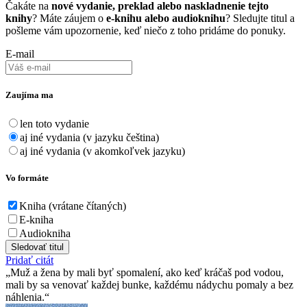
Čakáte na
nové vydanie, preklad alebo naskladnenie tejto
knihy
? Máte záujem o
e-knihu alebo audioknihu
? Sledujte titul a
pošleme vám upozornenie, keď niečo z toho pridáme do ponuky.
E-mail
Zaujíma ma
len toto vydanie
aj iné vydania (v jazyku čeština)
aj iné vydania (v akomkoľvek jazyku)
Vo formáte
Kniha (vrátane čítaných)
E-kniha
Audiokniha
Sledovať titul
Pridať citát
Muž a žena by mali byť spomalení, ako keď kráčaš pod vodou,
mali by sa venovať každej bunke, každému nádychu pomaly a bez
náhlenia.