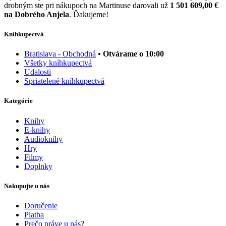
drobným ste pri nákupoch na Martinuse darovali už
1 501 609,00 €
na Dobrého Anjela
. Ďakujeme!
Kníhkupectvá
Bratislava - Obchodná
• Otvárame o 10:00
Všetky kníhkupectvá
Udalosti
Spriatelené kníhkupectvá
Kategórie
Knihy
E-knihy
Audioknihy
Hry
Filmy
Doplnky
Nakupujte u nás
Doručenie
Platba
Prečo práve u nás?