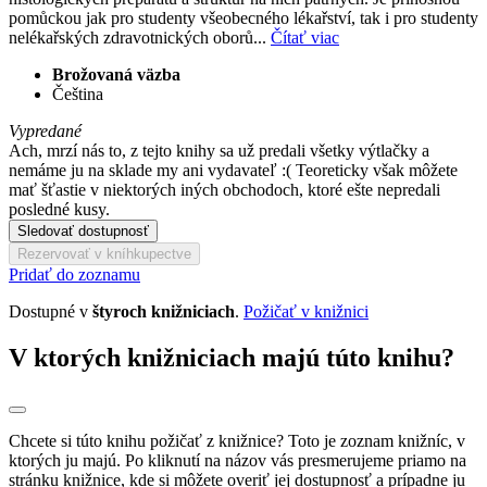
pomůckou jak pro studenty všeobecného lékařství, tak i pro studenty
nelékařských zdravotnických oborů...
Čítať viac
Brožovaná väzba
Čeština
Vypredané
Ach, mrzí nás to, z tejto knihy sa už predali všetky výtlačky a
nemáme ju na sklade my ani vydavateľ :( Teoreticky však môžete
mať šťastie v niektorých iných obchodoch, ktoré ešte nepredali
posledné kusy.
Sledovať dostupnosť
Rezervovať v kníhkupectve
Pridať do zoznamu
Dostupné v
štyroch knižniciach
.
Požičať v knižnici
V ktorých knižniciach majú túto knihu?
Chcete si túto knihu požičať z knižnice? Toto je zoznam knižníc, v
ktorých ju majú. Po kliknutí na názov vás presmerujeme priamo na
stránku knižnice, kde si môžete overiť jej dostupnosť a prípadne ju