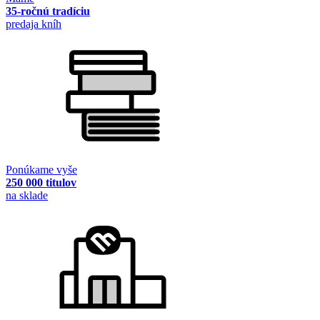
35-ročnú tradíciu
predaja kníh
Ponúkame vyše
250 000 titulov
na sklade