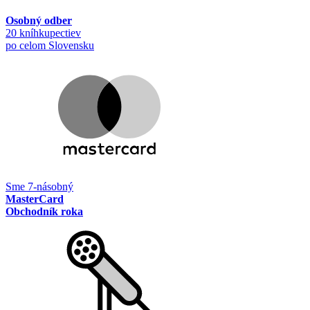
Osobný odber
20 kníhkupectiev
po celom Slovensku
Sme 7-násobný
MasterCard
Obchodník roka