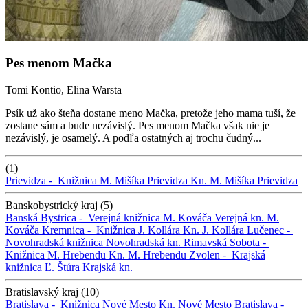
Pes menom Mačka
Tomi Kontio, Elina Warsta
Psík už ako šteňa dostane meno Mačka, pretože jeho mama tuší, že
zostane sám a bude nezávislý. Pes menom Mačka však nie je
nezávislý, je osamelý. A podľa ostatných aj trochu čudný...
(1)
Prievidza -
Knižnica M. Mišíka Prievidza
Kn. M. Mišíka Prievidza
Banskobystrický kraj (5)
Banská Bystrica -
Verejná knižnica M. Kováča
Verejná kn. M.
Kováča
Kremnica -
Knižnica J. Kollára
Kn. J. Kollára
Lučenec -
Novohradská knižnica
Novohradská kn.
Rimavská Sobota -
Knižnica M. Hrebendu
Kn. M. Hrebendu
Zvolen -
Krajská
knižnica Ľ. Štúra
Krajská kn.
Bratislavský kraj (10)
Bratislava -
Knižnica Nové Mesto
Kn. Nové Mesto
Bratislava -