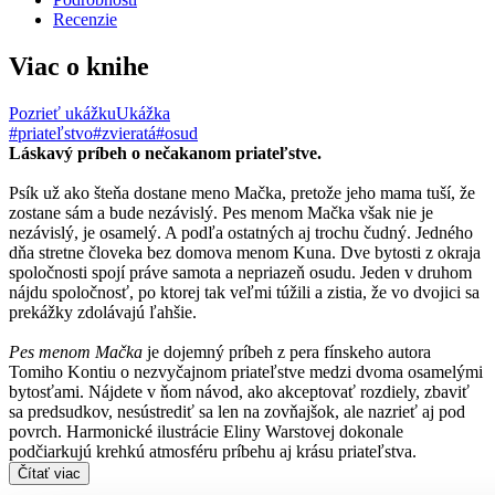
Recenzie
Viac o knihe
Pozrieť ukážku
Ukážka
#priateľstvo
#zvieratá
#osud
Láskavý príbeh o nečakanom priateľstve.
Psík už ako šteňa dostane meno Mačka, pretože jeho mama tuší, že
zostane sám a bude nezávislý. Pes menom Mačka však nie je
nezávislý, je osamelý. A podľa ostatných aj trochu čudný. Jedného
dňa stretne človeka bez domova menom Kuna. Dve bytosti z okraja
spoločnosti spojí práve samota a nepriazeň osudu. Jeden v druhom
nájdu spoločnosť, po ktorej tak veľmi túžili a zistia, že vo dvojici sa
prekážky zdolávajú ľahšie.
Pes menom Mačka
je dojemný príbeh z pera fínskeho autora
Tomiho Kontiu o nezvyčajnom priateľstve medzi dvoma osamelými
bytosťami. Nájdete v ňom návod, ako akceptovať rozdiely, zbaviť
sa predsudkov, nesústrediť sa len na zovňajšok, ale nazrieť aj pod
povrch. Harmonické ilustrácie Eliny Warstovej dokonale
podčiarkujú krehkú atmosféru príbehu aj krásu priateľstva.
Čítať viac