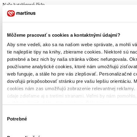
Naše katalógové číslo
1824053
Počet strán
40
Môžeme pracovať s cookies a kontaktnými údajmi?
Väzba
pevná väzba
Aby sme vedeli, ako sa na našom webe správate, a mohli v
tie najlepšie tipy na knihy, zbierame cookies. Niektoré sú na
Rozmer
245×245 mm
potrebné a bez nich by naša stránka vôbec nefungovala. Ok
používame analytické cookies, ktoré nám umožňujú zisťovať
Hmotnosť
478 g
web funguje, a stále ho pre vás zlepšovať. Personalizačné 
dovoľujú prispôsobovať stránku pre vašu lepšiu orientáciu. 
ISBN
cookies nám zas umožňujú zobrazenie relevantnej reklamy. 
9788055187105
údaje zdieľame aj s tretími stranami. Veľmi by nám pomohlo
Dátum vydania
mohli používať všetky tieto cookies. Ďakujeme!
16. 2. 2023
Výber
Vekové odporúčanie
Potrebné
súhlasu
6+
Jazyk