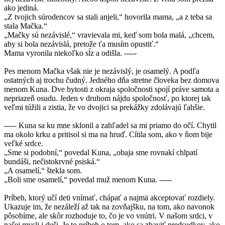
ako jediná.
„Z tvojich súrodencov sa stali anjeli,“ hovorila mama, „a z teba sa
stala Mačka.“
„Mačky sú nezávislé,“ vravievala mi, keď som bola malá, „chcem,
aby si bola nezávislá, pretože ťa musím opustiť.“
Mama vyronila niekoľko sĺz a odišla. -----
Pes menom Mačka však nie je nezávislý, je osamelý. A podľa
ostatných aj trochu čudný. Jedného dňa stretne človeka bez domova
menom Kuna. Dve bytosti z okraja spoločnosti spojí práve samota a
nepriazeň osudu. Jeden v druhom nájdu spoločnosť, po ktorej tak
veľmi túžili a zistia, že vo dvojici sa prekážky zdolávajú ľahšie.
----- Kuna sa ku mne sklonil a zahľadel sa mi priamo do očí. Chytil
ma okolo krku a pritisol si ma na hruď. Cítila som, ako v ňom bije
veľké srdce.
„Sme si podobní,“ povedal Kuna, „obaja sme rovnakí chlpatí
bundáši, nečistokrvné psiská.“
„A osamelí,“ štekla som.
„Boli sme osamelí,“ povedal muž menom Kuna. -----
Príbeh, ktorý učí deti vnímať, chápať a najmä akceptovať rozdiely.
Ukazuje im, že nezáleží až tak na zovňajšku, na tom, ako navonok
pôsobíme, ale skôr rozhoduje to, čo je vo vnútri. V našom srdci, v
našej mysli i duši. Je to príbeh o tom, ako sa zbaviť predsudkov, ako