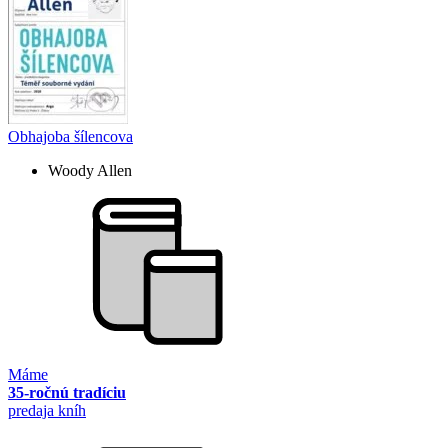
Obhajoba šílencova
Woody Allen
Máme
35-ročnú tradíciu
predaja kníh