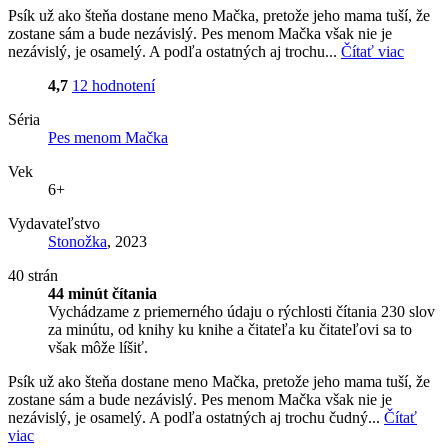
Psík už ako šteňa dostane meno Mačka, pretože jeho mama tuší, že
zostane sám a bude nezávislý. Pes menom Mačka však nie je
nezávislý, je osamelý. A podľa ostatných aj trochu...
Čítať viac
4,7
12 hodnotení
Séria
Pes menom Mačka
Vek
6+
Vydavateľstvo
Stonožka
, 2023
40 strán
44 minút čítania
Vychádzame z priemerného údaju o rýchlosti čítania 230 slov
za minútu, od knihy ku knihe a čitateľa ku čitateľovi sa to
však môže líšiť.
Psík už ako šteňa dostane meno Mačka, pretože jeho mama tuší, že
zostane sám a bude nezávislý. Pes menom Mačka však nie je
nezávislý, je osamelý. A podľa ostatných aj trochu čudný...
Čítať
viac