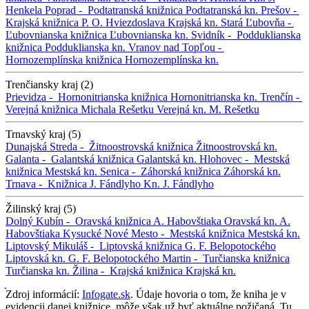
Henkela
Poprad -
Podtatranská knižnica
Podtatranská kn.
Prešov -
Krajská knižnica P. O. Hviezdoslava
Krajská kn.
Stará Ľubovňa -
Ľubovnianska knižnica
Ľubovnianska kn.
Svidník -
Podduklianska
knižnica
Podduklianska kn.
Vranov nad Topľou -
Hornozemplínska knižnica
Hornozemplínska kn.
Trenčiansky kraj (2)
Prievidza -
Hornonitrianska knižnica
Hornonitrianska kn.
Trenčín -
Verejná knižnica Michala Rešetku
Verejná kn. M. Rešetku
Trnavský kraj (5)
Dunajská Streda -
Žitnoostrovská knižnica
Žitnoostrovská kn.
Galanta -
Galantská knižnica
Galantská kn.
Hlohovec -
Mestská
knižnica
Mestská kn.
Senica -
Záhorská knižnica
Záhorská kn.
Trnava -
Knižnica J. Fándlyho
Kn. J. Fándlyho
Žilinský kraj (5)
Dolný Kubín -
Oravská knižnica A. Habovštiaka
Oravská kn. A.
Habovštiaka
Kysucké Nové Mesto -
Mestská knižnica
Mestská kn.
Liptovský Mikuláš -
Liptovská knižnica G. F. Belopotockého
Liptovská kn. G. F. Belopotockého
Martin -
Turčianska knižnica
Turčianska kn.
Žilina -
Krajská knižnica
Krajská kn.
Zdroj informácií:
Infogate.sk
. Údaje hovoria o tom, že kniha je v
evidencii danej knižnice, môže však už byť aktuálne požičaná. Tu