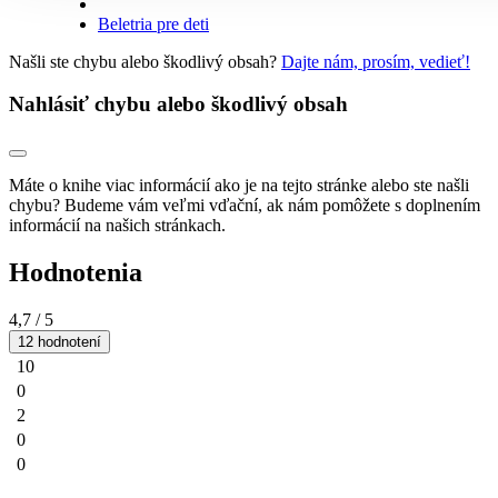
Beletria pre deti
Našli ste chybu alebo škodlivý obsah?
Dajte nám, prosím, vedieť!
Nahlásiť chybu alebo škodlivý obsah
Máte o knihe viac informácií ako je na tejto stránke alebo ste našli
chybu? Budeme vám veľmi vďační, ak nám pomôžete s doplnením
informácií na našich stránkach.
Hodnotenia
4,7
/ 5
12 hodnotení
10
0
2
0
0