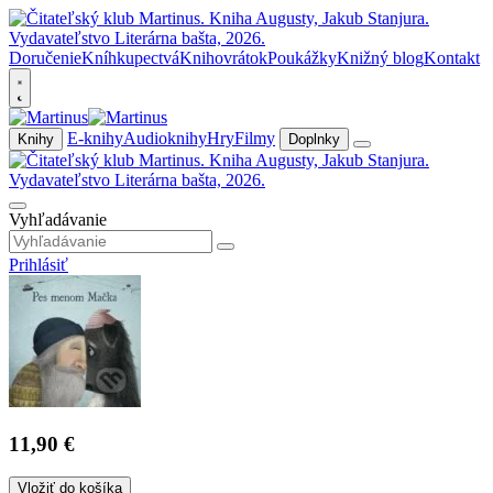
Doručenie
Kníhkupectvá
Knihovrátok
Poukážky
Knižný blog
Kontakt
E-knihy
Audioknihy
Hry
Filmy
Knihy
Doplnky
Vyhľadávanie
Prihlásiť
11,90 €
Vložiť do košíka