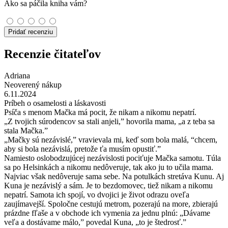
Ako sa páčila kniha vám?
Pridať recenziu
Recenzie čitateľov
Adriana
Neoverený nákup
6.11.2024
Príbeh o osamelosti a láskavosti
Psíča s menom Mačka má pocit, že nikam a nikomu nepatrí.
„Z tvojich súrodencov sa stali anjeli,” hovorila mama, „a z teba sa
stala Mačka.”
„Mačky sú nezávislé,” vravievala mi, keď som bola malá, “chcem,
aby si bola nezávislá, pretože ťa musím opustiť.”
Namiesto oslobodzujúcej nezávislosti pociťuje Mačka samotu. Túla
sa po Helsinkách a nikomu nedôveruje, tak ako ju to učila mama.
Najviac však nedôveruje sama sebe. Na potulkách stretáva Kunu. Aj
Kuna je nezávislý a sám. Je to bezdomovec, tiež nikam a nikomu
nepatrí. Samota ich spojí, vo dvojici je život odrazu oveľa
zaujímavejší. Spoločne cestujú metrom, pozerajú na more, zbierajú
prázdne fľaše a v obchode ich vymenia za jednu plnú: „Dávame
veľa a dostávame málo,” povedal Kuna, „to je štedrosť.”