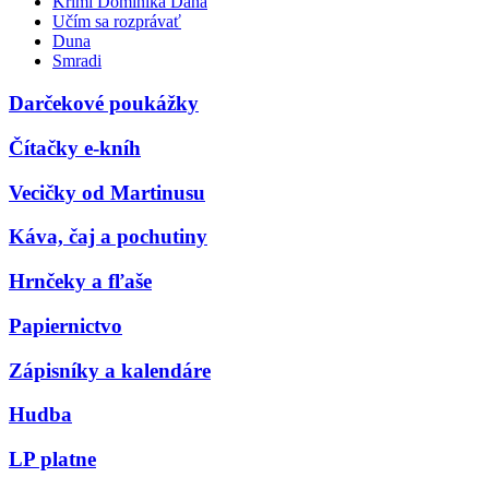
Krimi Dominika Dána
Učím sa rozprávať
Duna
Smradi
Darčekové poukážky
Čítačky e-kníh
Vecičky od Martinusu
Káva, čaj a pochutiny
Hrnčeky a fľaše
Papiernictvo
Zápisníky a kalendáre
Hudba
LP platne