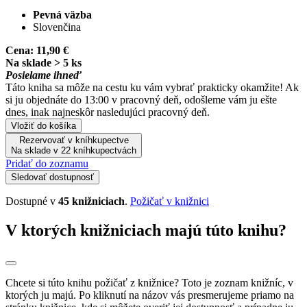
Pevná väzba
Slovenčina
Cena:
11,90 €
Na sklade > 5 ks
Posielame ihneď
Táto kniha sa môže na cestu ku vám vybrať prakticky okamžite! Ak
si ju objednáte do 13:00 v pracovný deň, odošleme vám ju ešte
dnes, inak najneskôr nasledujúci pracovný deň.
Vložiť do košíka
Rezervovať v kníhkupectve
Na sklade v 22 kníhkupectvách
Pridať do zoznamu
Sledovať dostupnosť
Dostupné v
45 knižniciach
.
Požičať v knižnici
V ktorých knižniciach majú túto knihu?
Chcete si túto knihu požičať z knižnice? Toto je zoznam knižníc, v
ktorých ju majú. Po kliknutí na názov vás presmerujeme priamo na