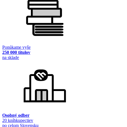
Ponúkame vyše
250 000 titulov
na sklade
Osobný odber
20 kníhkupectiev
po celom Slovensku