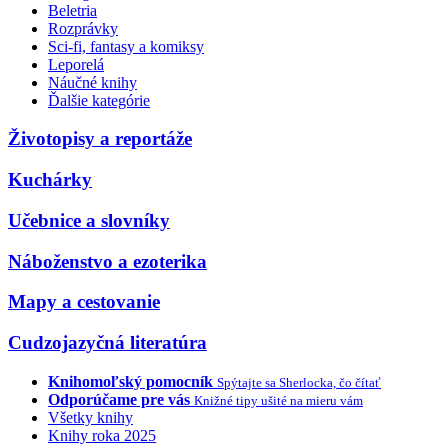
Beletria
Rozprávky
Sci-fi, fantasy a komiksy
Leporelá
Náučné knihy
Ďalšie kategórie
Životopisy a reportáže
Kuchárky
Učebnice a slovníky
Náboženstvo a ezoterika
Mapy a cestovanie
Cudzojazyčná literatúra
Knihomoľský pomocník
Spýtajte sa Sherlocka, čo čítať
Odporúčame pre vás
Knižné tipy ušité na mieru vám
Všetky knihy
Knihy roka 2025