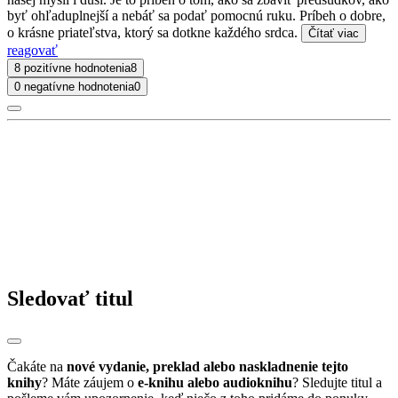
byť ohľaduplnejší a nebáť sa podať pomocnú ruku. Príbeh o dobre,
o krásne priateľstva, ktorý sa dotkne každého srdca.
Čítať viac
reagovať
8 pozitívne hodnotenia
8
0 negatívne hodnotenia
0
Sledovať titul
Čakáte na
nové vydanie, preklad alebo naskladnenie tejto
knihy
? Máte záujem o
e-knihu alebo audioknihu
? Sledujte titul a