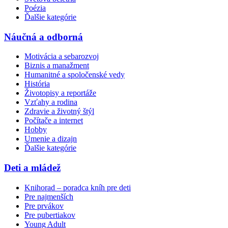
Poézia
Ďalšie kategórie
Náučná a odborná
Motivácia a sebarozvoj
Biznis a manažment
Humanitné a spoločenské vedy
História
Životopisy a reportáže
Vzťahy a rodina
Zdravie a životný štýl
Počítače a internet
Hobby
Umenie a dizajn
Ďalšie kategórie
Deti a mládež
Knihorad – poradca kníh pre deti
Pre najmenších
Pre prvákov
Pre pubertiakov
Young Adult