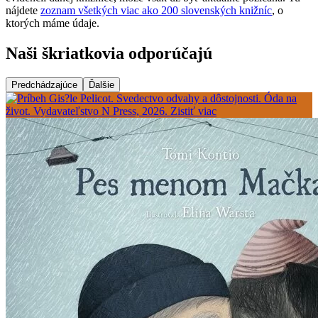
nájdete
zoznam všetkých viac ako 200 slovenských knižníc
, o
ktorých máme údaje.
Naši škriatkovia odporúčajú
Predchádzajúce
Ďalšie