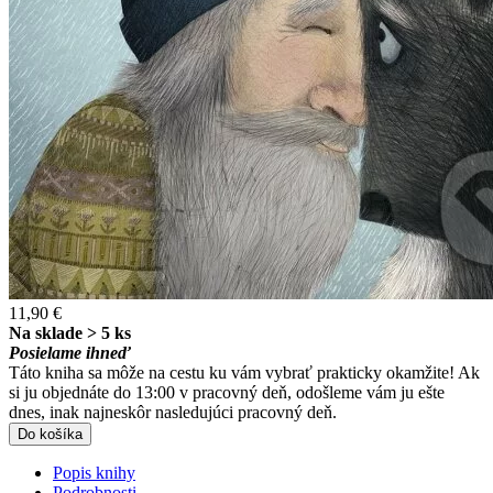
11,90 €
Na sklade > 5 ks
Posielame ihneď
Táto kniha sa môže na cestu ku vám vybrať prakticky okamžite! Ak
si ju objednáte do 13:00 v pracovný deň, odošleme vám ju ešte
dnes, inak najneskôr nasledujúci pracovný deň.
Do košíka
Popis knihy
Podrobnosti