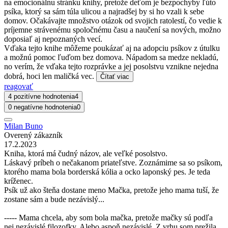
na emocionálnu stránku knihy, pretože deťom je bezpochyby ľúto
psíka, ktorý sa sám túla ulicou a najradšej by si ho vzali k sebe
domov. Očakávajte množstvo otázok od svojich ratolestí, čo vedie k
príjemne strávenému spoločnému času a naučení sa nových, možno
doposiaľ aj nepoznaných vecí.
Vďaka tejto knihe môžeme poukázať aj na adopciu psíkov z útulku
a možnú pomoc ľuďom bez domova. Nápadom sa medze nekladú,
no verím, že vďaka tejto rozprávke a jej posolstvu vznikne nejedna
dobrá, hoci len maličká vec.
Čítať viac
reagovať
4 pozitívne hodnotenia
4
0 negatívne hodnotenia
0
Milan Buno
Overený zákazník
17.2.2023
Kniha, ktorá má čudný názov, ale veľké posolstvo.
Láskavý príbeh o nečakanom priateľstve. Zoznámime sa so psíkom,
ktorého mama bola borderská kólia a ocko laponský pes. Je teda
kríženec.
Psík už ako šteňa dostane meno Mačka, pretože jeho mama tuší, že
zostane sám a bude nezávislý...
----- Mama chcela, aby som bola mačka, pretože mačky sú podľa
nej nezávislé filozofky. Alebo aspoň nezávislé. Z vrhu som prežila