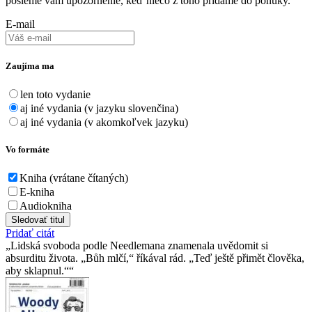
pošleme vám upozornenie, keď niečo z toho pridáme do ponuky.
E-mail
Zaujíma ma
len toto vydanie
aj iné vydania (v jazyku slovenčina)
aj iné vydania (v akomkoľvek jazyku)
Vo formáte
Kniha (vrátane čítaných)
E-kniha
Audiokniha
Sledovať titul
Pridať citát
Lidská svoboda podle Needlemana znamenala uvědomit si
absurditu života. „Bůh mlčí,“ říkával rád. „Teď ještě přimět člověka,
aby sklapnul.“