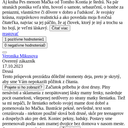
Aj kniha Pes menom Mačka od Tomiho Kontia je štedrá. Na pár
stranách ponúka veľa tém, hovorí o samote, sebaurčení, o honbe za
peniazmi, vlastníctve či dôvere v dobro a ľudskosť. Je svojsky
krásna, rozprávkovo realistická a ako povedala moja 8-ročná
čitateľka, najviac sa jej páčilo, že aj človek, ktorý je iný a trochu sa
ho bojí, je veľmi láskavý.
Čítať viac
reagovať
1 pozitívne hodnotenie
1
0 negatívne hodnotenia
0
Veronika Mikusova
Overený zákazník
17.10.2023
Drsná
Tento príspevok prezrádza dôležité momenty deja, preto je skrytý,
aby sme Vám nepokazili pôžitok z čítania.
Začiatok príbehu je dost drsny. Plny
Prajete si ho zobraziť?
nenávisti a sklamania z neopätovanej lásky mamy fenky, nasleduje
pocit osamelosti, vštepenej nedôvery zo strany matky šteniatku. Tiež
sa mi nepáči, že šteniatko nebolo svojej mame dost dobré a
pomenovala ho Mačka. Ilustrácie pekné, nevšedné, text som
cenzúrovala - niektore použité slová boli drsné, skôr pre teenagerov
a dospelych ako pre deti. Koniec pekny, ludsky. Postavy sme
premenovali podla nam znamej dvojice bez domova v nasom meste.