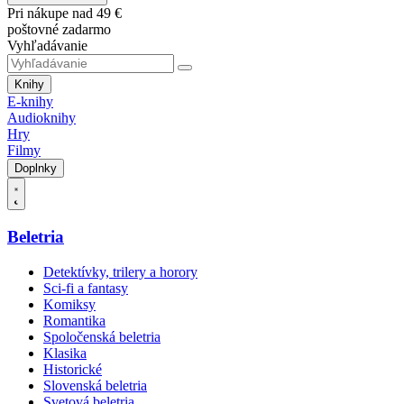
Pri nákupe nad 49 €
poštovné zadarmo
Vyhľadávanie
Knihy
E-knihy
Audioknihy
Hry
Filmy
Doplnky
Beletria
Detektívky, trilery a horory
Sci-fi a fantasy
Komiksy
Romantika
Spoločenská beletria
Klasika
Historické
Slovenská beletria
Svetová beletria