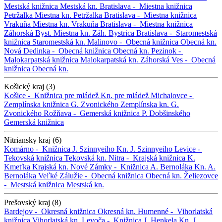
Mestská knižnica
Mestská kn.
Bratislava -
Miestna knižnica
Petržalka
Miestna kn. Petržalka
Bratislava -
Miestna knižnica
Vrakuňa
Miestna kn. Vrakuňa
Bratislava -
Miestna knižnica
Záhorská Byst.
Miestna kn. Záh. Bystrica
Bratislava -
Staromestská
knižnica
Staromestská kn.
Malinovo -
Obecná knižnica
Obecná kn.
Nová Dedinka -
Obecná knižnica
Obecná kn.
Pezinok -
Malokarpatská knižnica
Malokarpatská kn.
Záhorská Ves -
Obecná
knižnica
Obecná kn.
Košický kraj (3)
Košice -
Knižnica pre mládež
Kn. pre mládež
Michalovce -
Zemplínska knižnica G. Zvonického
Zemplínska kn. G.
Zvonického
Rožňava -
Gemerská knižnica P. Dobšinského
Gemerská knižnica
Nitriansky kraj (6)
Komárno -
Knižnica J. Szinnyeiho
Kn. J. Szinnyeiho
Levice -
Tekovská knižnica
Tekovská kn.
Nitra -
Krajská knižnica K.
Kmeťka
Krajská kn.
Nové Zámky -
Knižnica A. Bernoláka
Kn. A.
Bernoláka
Veľké Zálužie -
Obecná knižnica
Obecná kn.
Želiezovce
-
Mestská knižnica
Mestská kn.
Prešovský kraj (8)
Bardejov -
Okresná knižnica
Okresná kn.
Humenné -
Vihorlatská
knižnica
Vihorlatská kn.
Levoča -
Knižnica J. Henkela
Kn. J.