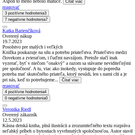
Aspon to meno nebolo matuce.
Čítať viac
reagovať
3 pozitívne hodnotenia
3
7 negatívne hodnotenia
7
Katka Barienčíková
Overený nákup
19.7.2023
Posolstvo pre malých i veľkých
Knižka poukazuje na silu a potrebu priateľstva. Priateľstvo medzi
človekom a zvieraťom, i ľuďmi navzájom. Pretože stačí inak
vyzerať, byť v niečom "onakvý" a razom sa stávame neviditeľnými
pre spoločnosť. A tu, viac ako inokedy, vystupuje do popredia
potreba mať skutočného priateľa, ktorý nesúdi, len s nami cíti a je
pri nás, keď to potrebujeme...
Čítať viac
reagovať
4 pozitívne hodnotenia
4
0 negatívne hodnotenia
0
Veronika Riedl
Overený zákazník
12.5.2023
Kásna detská kniha, plná ilustrácii a zrozumiteľného textu rozpráva
neľahký príbeh o bytostiach vyvrhnutých spoločnosťou. Autor stavil