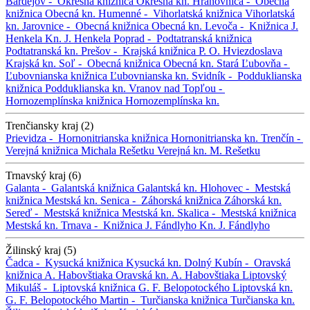
Bardejov -
Okresná knižnica
Okresná kn.
Hranovnica -
Obecná
knižnica
Obecná kn.
Humenné -
Vihorlatská knižnica
Vihorlatská
kn.
Jarovnice -
Obecná knižnica
Obecná kn.
Levoča -
Knižnica J.
Henkela
Kn. J. Henkela
Poprad -
Podtatranská knižnica
Podtatranská kn.
Prešov -
Krajská knižnica P. O. Hviezdoslava
Krajská kn.
Soľ -
Obecná knižnica
Obecná kn.
Stará Ľubovňa -
Ľubovnianska knižnica
Ľubovnianska kn.
Svidník -
Podduklianska
knižnica
Podduklianska kn.
Vranov nad Topľou -
Hornozemplínska knižnica
Hornozemplínska kn.
Trenčiansky kraj (2)
Prievidza -
Hornonitrianska knižnica
Hornonitrianska kn.
Trenčín -
Verejná knižnica Michala Rešetku
Verejná kn. M. Rešetku
Trnavský kraj (6)
Galanta -
Galantská knižnica
Galantská kn.
Hlohovec -
Mestská
knižnica
Mestská kn.
Senica -
Záhorská knižnica
Záhorská kn.
Sereď -
Mestská knižnica
Mestská kn.
Skalica -
Mestská knižnica
Mestská kn.
Trnava -
Knižnica J. Fándlyho
Kn. J. Fándlyho
Žilinský kraj (5)
Čadca -
Kysucká knižnica
Kysucká kn.
Dolný Kubín -
Oravská
knižnica A. Habovštiaka
Oravská kn. A. Habovštiaka
Liptovský
Mikuláš -
Liptovská knižnica G. F. Belopotockého
Liptovská kn.
G. F. Belopotockého
Martin -
Turčianska knižnica
Turčianska kn.