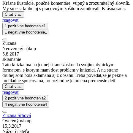
Krásne ilustrácie, poučné komentáre, vtipný a zrozumiteľný slovník.
My sme si knihu aj s pracovným zošitom zamilovali. Krásna sada.
Čítať viac
reagovať
1 pozitívne hodnotenie
1
1 negatívne hodnotenie
1
Zuzana
Neoverený nákup
5.8.2017
sklamanie
Tato knizka ma na jednej strane zaskocila svojim atypickym
formatom, s ktorym mam dost problem v kniznici. A na strane
druhej som bola sklamana aj z obsahu.Treba povedat,ze je pekne a
prehladne spracovana, no rozhodne je urcena premensie deti.
Čítať viac
reagovať
2 pozitívne hodnotenia
2
4 negatívne hodnotenia
4
Zuzana Srbová
Overený nákup
15.3.2017
Názor čitateľa