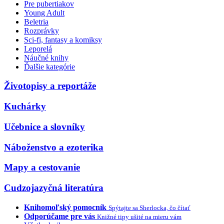
Pre pubertiakov
Young Adult
Beletria
Rozprávky
Sci-fi, fantasy a komiksy
Leporelá
Náučné knihy
Ďalšie kategórie
Životopisy a reportáže
Kuchárky
Učebnice a slovníky
Náboženstvo a ezoterika
Mapy a cestovanie
Cudzojazyčná literatúra
Knihomoľský pomocník
Spýtajte sa Sherlocka, čo čítať
Odporúčame pre vás
Knižné tipy ušité na mieru vám