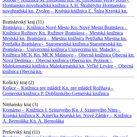
Hontiansko-novohradská knižnica A.H. Škultétyho
Hontiansko-
novohradská kn.
Zvolen -
Krajská knižnica Ľ. Štúra
Krajská kn.
Bratislavský kraj (11)
Bratislava -
Knižnica Nové Mesto
Kn. Nové Mesto
Bratislava -
Knižnica Ružinov
Kn. Ružinov
Bratislava -
Mestská knižnica
Mestská kn.
Bratislava -
Miestna knižnica Petržalka
Miestna kn.
Petržalka
Bratislava -
Staromestská knižnica
Staromestská kn.
Bratislava -
Univerzitná knižnica
Univerzitná kn.
Malacky -
Knižnica MCK
Kn. MCK
Malinovo -
Obecná knižnica
Obecná kn.
Nová Dedinka -
Obecná knižnica
Obecná kn.
Pezinok -
Malokarpatská knižnica
Malokarpatská kn.
Veľké Leváre -
Obecná
knižnica
Obecná kn.
Košický kraj (2)
Košice -
Knižnica pre mládež
Kn. pre mládež
Rožňava -
Gemerská knižnica P. Dobšinského
Gemerská knižnica
Nitriansky kraj (3)
Komárno -
Knižnica J. Szinnyeiho
Kn. J. Szinnyeiho
Nitra -
Krajská knižnica K. Kmeťka
Krajská kn.
Nové Zámky -
Knižnica
A. Bernoláka
Kn. A. Bernoláka
Prešovský kraj (11)