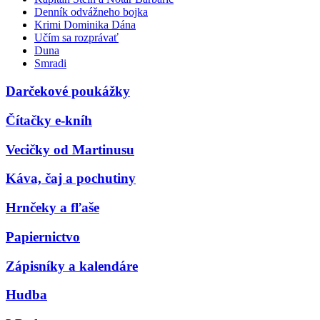
Denník odvážneho bojka
Krimi Dominika Dána
Učím sa rozprávať
Duna
Smradi
Darčekové poukážky
Čítačky e-kníh
Vecičky od Martinusu
Káva, čaj a pochutiny
Hrnčeky a fľaše
Papiernictvo
Zápisníky a kalendáre
Hudba