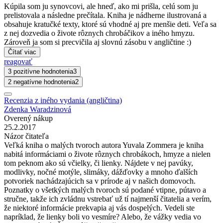
Kúpila som ju synovcovi, ale hneď, ako mi prišla, celú som ju
prelistovala a následne prečítala. Kniha je nádherne ilustrovaná a
obsahuje kratučké texty, ktoré sú vhodné aj pre menšie deti. Veľa sa
z nej dozvedia o živote rôznych chrobáčikov a iného hmyzu.
Zároveň ja som si precvičila aj slovnú zásobu v angličtine :)
Čítať viac
reagovať
3 pozitívne hodnotenia
3
2 negatívne hodnotenia
2
Recenzia z iného vydania (angličtina)
Zdenka Waradzinová
Overený nákup
25.2.2017
Názor čitateľa
Veľká kniha o malých tvoroch autora Yuvala Zommera je kniha
nabitá informáciami o živote rôznych chrobákoch, hmyze a nielen
tom peknom ako sú včielky, či lienky. Nájdete v nej pavúky,
modlivky, nočné motýle, slimáky, dážďovky a mnoho ďalších
potvoriek nachádzajúcich sa v prírode aj v našich domovoch.
Poznatky o všetkých malých tvoroch sú podané vtipne, pútavo a
stručne, takže ich zvládnu vstrebať už tí najmenší čitatelia a verím,
že niektoré informácie prekvapia aj vás dospelých. Vedeli ste
napríklad, že lienky boli vo vesmíre? Alebo, že vážky vedia vo