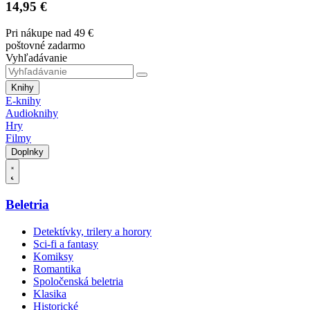
14,95 €
Pri nákupe nad 49 €
poštovné zadarmo
Vyhľadávanie
Knihy
E-knihy
Audioknihy
Hry
Filmy
Doplnky
Beletria
Detektívky, trilery a horory
Sci-fi a fantasy
Komiksy
Romantika
Spoločenská beletria
Klasika
Historické