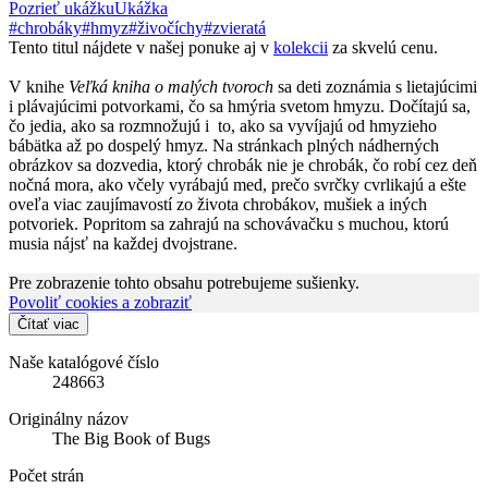
Pozrieť ukážku
Ukážka
#chrobáky
#hmyz
#živočíchy
#zvieratá
Tento titul nájdete v našej ponuke aj v
kolekcii
za skvelú cenu.
V knihe
Veľká kniha o malých tvoroch
sa deti zoznámia s lietajúcimi
i plávajúcimi potvorkami, čo sa hmýria svetom hmyzu. Dočítajú sa,
čo jedia, ako sa rozmnožujú i to, ako sa vyvíjajú od hmyzieho
bábätka až po dospelý hmyz. Na stránkach plných nádherných
obrázkov sa dozvedia, ktorý chrobák nie je chrobák, čo robí cez deň
nočná mora, ako včely vyrábajú med, prečo svrčky cvrlikajú a ešte
oveľa viac zaujímavostí zo života chrobákov, mušiek a iných
potvoriek. Popritom sa zahrajú na schovávačku s muchou, ktorú
musia nájsť na každej dvojstrane.
Pre zobrazenie tohto obsahu potrebujeme sušienky.
Povoliť cookies a zobraziť
Čítať viac
Naše katalógové číslo
248663
Originálny názov
The Big Book of Bugs
Počet strán