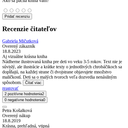
Ako sa páčila kniha vám?
Pridať recenziu
Recenzie čitateľov
Gabriela Mičutková
Overený zákazník
18.8.2023
Aj vizuálne krásna kniha
Nádherne ilustrovaná kniha pre deti vo veku 3-5 rokov. Text nie je
súvislý, ale ilustrácie a krátke texty o jednotlivých chrobáčikoch sa
dopĺňajú, na každej strane či dvojstrane objavujete množstvo
maličkostí. Deti sa o malých tvoroch veľa dozvedia nenásilným
spôsobom.
Čítať viac
reagovať
2 pozitívne hodnotenia
2
0 negatívne hodnotenia
0
Petra Košalková
Overený nákup
18.8.2019
Krásna, prehľadná, vtipná