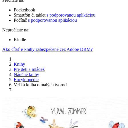
Prečítate na:
Pocketbook
Smartfón či tablet
s podporovanou aplikáciou
Počítač
s podporovanou aplikáciou
Neprečítate na:
Kindle
Ako čítať e-knihy zabezpečené cez Adobe DRM?
Knihy
Pre deti a mládež
Náučné knihy
Encyklopédie
Veľká kniha o malých tvoroch