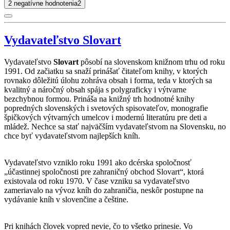
2 negatívne hodnotenia
2
Vydavateľstvo Slovart
Vydavateľstvo
Slovart
pôsobí na slovenskom knižnom trhu od roku
1991. Od začiatku sa snaží prinášať čitateľom knihy, v ktorých
rovnako dôležitú úlohu zohráva obsah i forma, teda v ktorých sa
kvalitný a náročný obsah spája s polygraficky i výtvarne
bezchybnou formou. Prináša na knižný trh hodnotné knihy
popredných slovenských i svetových spisovateľov, monografie
špičkových výtvarných umelcov i modernú literatúru pre deti a
mládež. Nechce sa stať najväčším vydavateľstvom na Slovensku, no
chce byť vydavateľstvom najlepších kníh.
Vydavateľstvo vzniklo roku 1991 ako dcérska spoločnosť
„účastinnej spoločnosti pre zahraničný obchod Slovart“, ktorá
existovala od roku 1970. V čase vzniku sa vydavateľstvo
zameriavalo na vývoz kníh do zahraničia, neskôr postupne na
vydávanie kníh v slovenčine a češtine.
Pri knihách človek vopred nevie, čo to všetko prinesie. Vo