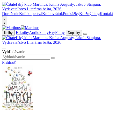
Doručenie
Kníhkupectvá
Knihovrátok
Poukážky
Knižný blog
Kontakt
E-knihy
Audioknihy
Hry
Filmy
Knihy
Doplnky
Vyhľadávanie
Prihlásiť