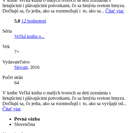
V knihe Veľká kniha o malých tvoroch sa deti zoznámia s
lietajúcimi i plávajúcimi potvorkami, čo sa hmýria svetom hmyzu.
Dočítajú sa, čo jedia, ako sa rozmnožujú i to, ako sa...
Čítať viac
5,0
12 hodnotení
Séria
Veľká kniha o...
Vek
7+
Vydavateľstvo
Slovart
, 2016
Počet strán
64
V knihe Veľká kniha o malých tvoroch sa deti zoznámia s
lietajúcimi i plávajúcimi potvorkami, čo sa hmýria svetom hmyzu.
Dočítajú sa, čo jedia, ako sa rozmnožujú i to, ako sa vyvíjajú od...
Čítať viac
Pevná väzba
Slovenčina