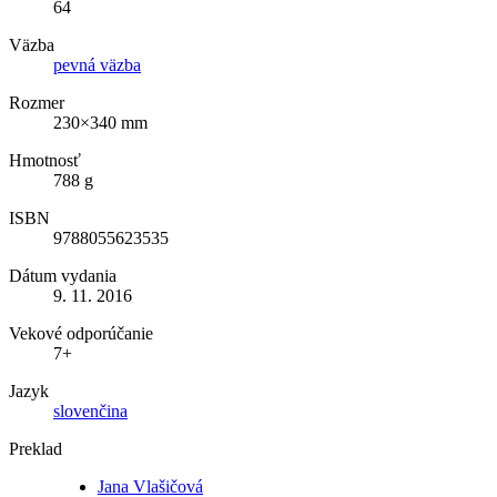
64
Väzba
pevná väzba
Rozmer
230×340 mm
Hmotnosť
788 g
ISBN
9788055623535
Dátum vydania
9. 11. 2016
Vekové odporúčanie
7+
Jazyk
slovenčina
Preklad
Jana Vlašičová