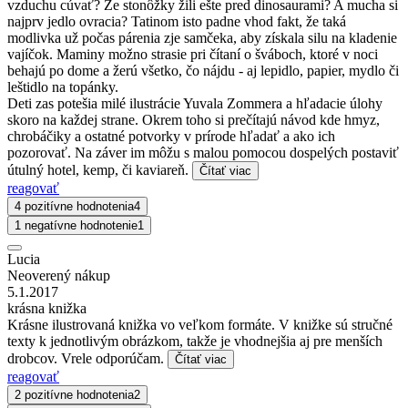
vzduchu cúvať? Že stonôžky žili ešte pred dinosaurami? A mucha si
najprv jedlo ovracia? Tatinom isto padne vhod fakt, že taká
modlivka už počas párenia zje samčeka, aby získala silu na kladenie
vajíčok. Maminy možno strasie pri čítaní o šváboch, ktoré v noci
behajú po dome a žerú všetko, čo nájdu - aj lepidlo, papier, mydlo či
leštidlo na topánky.
Deti zas potešia milé ilustrácie Yuvala Zommera a hľadacie úlohy
skoro na každej strane. Okrem toho si prečítajú návod kde hmyz,
chrobáčiky a ostatné potvorky v prírode hľadať a ako ich
pozorovať. Na záver im môžu s malou pomocou dospelých postaviť
útulný hotel, kemp, či kaviareň.
Čítať viac
reagovať
4 pozitívne hodnotenia
4
1 negatívne hodnotenie
1
Lucia
Neoverený nákup
5.1.2017
krásna knižka
Krásne ilustrovaná knižka vo veľkom formáte. V knižke sú stručné
texty k jednotlivým obrázkom, takže je vhodnejšia aj pre menších
drobcov. Vrele odporúčam.
Čítať viac
reagovať
2 pozitívne hodnotenia
2