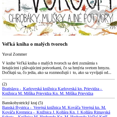
Veľká kniha o malých tvoroch
Yuval Zommer
V knihe Veľká kniha o malých tvoroch sa deti zoznámia s
lietajúcimi i plávajúcimi potvorkami, čo sa hmýria svetom hmyzu.
Dočítajú sa, čo jedia, ako sa rozmnožujú i to, ako sa vyvíjajú od...
(2)
Bratislava -
Karloveská knižnica
Karloveská kn.
Prievidza -
Knižnica M. Mišíka Prievidza
Kn. M. Mišíka Prievidza
Banskobystrický kraj (5)
Banská Bystrica -
Verejná knižnica M. Kováča
Verejná kn. M.
Kováča
Kremnica -
Knižnica J. Kollára
Kn. J. Kollára
Rimavská
Sobota -
Knižnica M. Hrebendu
Kn. M. Hrebendu
Veľký Krtíš -