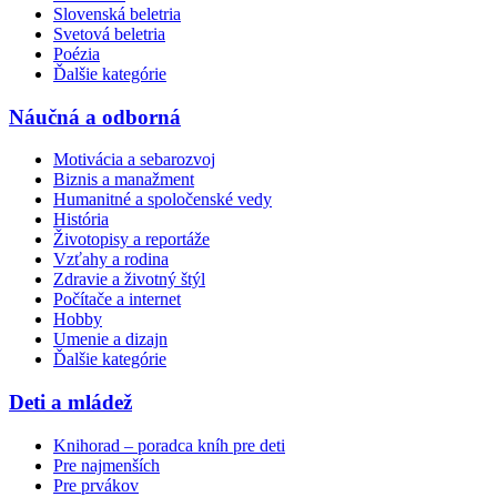
Slovenská beletria
Svetová beletria
Poézia
Ďalšie kategórie
Náučná a odborná
Motivácia a sebarozvoj
Biznis a manažment
Humanitné a spoločenské vedy
História
Životopisy a reportáže
Vzťahy a rodina
Zdravie a životný štýl
Počítače a internet
Hobby
Umenie a dizajn
Ďalšie kategórie
Deti a mládež
Knihorad – poradca kníh pre deti
Pre najmenších
Pre prvákov