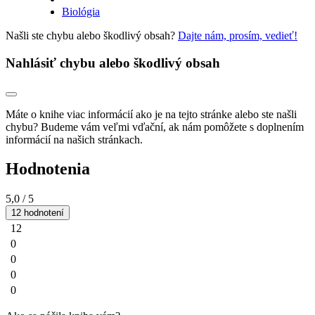
Biológia
Našli ste chybu alebo škodlivý obsah?
Dajte nám, prosím, vedieť!
Nahlásiť chybu alebo škodlivý obsah
Máte o knihe viac informácií ako je na tejto stránke alebo ste našli
chybu? Budeme vám veľmi vďační, ak nám pomôžete s doplnením
informácií na našich stránkach.
Hodnotenia
5,0
/ 5
12 hodnotení
12
0
0
0
0