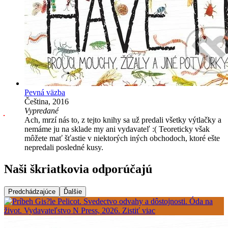
Pevná väzba
Čeština, 2016
Vypredané
Ach, mrzí nás to, z tejto knihy sa už predali všetky výtlačky a
nemáme ju na sklade my ani vydavateľ :( Teoreticky však
môžete mať šťastie v niektorých iných obchodoch, ktoré ešte
nepredali posledné kusy.
Naši škriatkovia odporúčajú
Predchádzajúce
Ďalšie