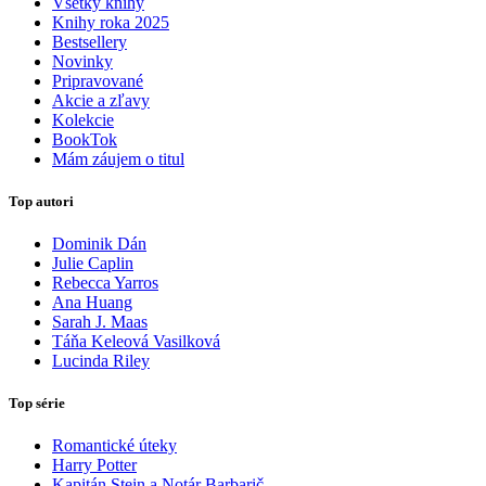
Všetky knihy
Knihy roka 2025
Bestsellery
Novinky
Pripravované
Akcie a zľavy
Kolekcie
BookTok
Mám záujem o titul
Top autori
Dominik Dán
Julie Caplin
Rebecca Yarros
Ana Huang
Sarah J. Maas
Táňa Keleová Vasilková
Lucinda Riley
Top série
Romantické úteky
Harry Potter
Kapitán Stein a Notár Barbarič