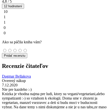
4,8
/ 5
12 hodnotení
10
1
1
0
0
Ako sa páčila kniha vám?
Pridať recenziu
Recenzie čitateľov
Dagmar Bellakova
Overený nákup
7.12.2020
Nie pre kazdeho :-)
Knizka je vhodna najma pre ludi, ktory su vegani/vegetariani,alebo
sympatizanti :-) so vztahom k ekologii. Doma sme v zlozeni ja
vegetarian, manzel vsezravec a deti si budu moct v buducnosti
vybrat. Na dane temy s nimi diskutujeme a nie je u nas tabu,ze maso