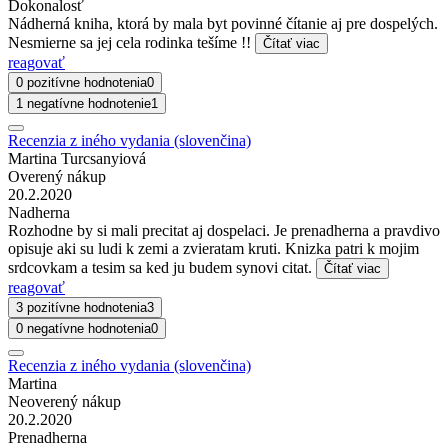
Dokonalosť
Nádherná kniha, ktorá by mala byt povinné čítanie aj pre dospelých.
Nesmierne sa jej cela rodinka tešíme !!
Čítať viac
reagovať
0 pozitívne hodnotenia
0
1 negatívne hodnotenie
1
Recenzia z iného vydania (slovenčina)
Martina Turcsanyiová
Overený nákup
20.2.2020
Nadherna
Rozhodne by si mali precitat aj dospelaci. Je prenadherna a pravdivo
opisuje aki su ludi k zemi a zvieratam kruti. Knizka patri k mojim
srdcovkam a tesim sa ked ju budem synovi citat.
Čítať viac
reagovať
3 pozitívne hodnotenia
3
0 negatívne hodnotenia
0
Recenzia z iného vydania (slovenčina)
Martina
Neoverený nákup
20.2.2020
Prenadherna