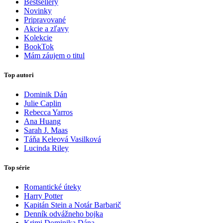
Bestsellery
Novinky
Pripravované
Akcie a zľavy
Kolekcie
BookTok
Mám záujem o titul
Top autori
Dominik Dán
Julie Caplin
Rebecca Yarros
Ana Huang
Sarah J. Maas
Táňa Keleová Vasilková
Lucinda Riley
Top série
Romantické úteky
Harry Potter
Kapitán Stein a Notár Barbarič
Denník odvážneho bojka
Krimi Dominika Dána