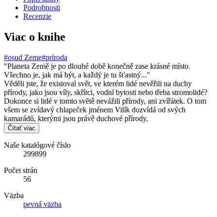
Podrobnosti
Recenzie
Viac o knihe
#osud Zeme
#príroda
"Planeta Země je po dlouhé době konečně zase krásné místo.
Všechno je, jak má být, a každý je tu šťastný..."
Věděli jste, že existoval svět, ve kterém lidé nevěřili na duchy
přírody, jako jsou víly, skřítci, vodní bytosti nebo třeba stromolidé?
Dokonce si lidé v tomto světě nevážili přírody, ani zvířátek. O tom
všem se zvídavý chlapeček jménem Vilík dozvídá od svých
kamarádů, kterými jsou právě duchové přírody.
Čítať viac
Naše katalógové číslo
299899
Počet strán
56
Väzba
pevná väzba