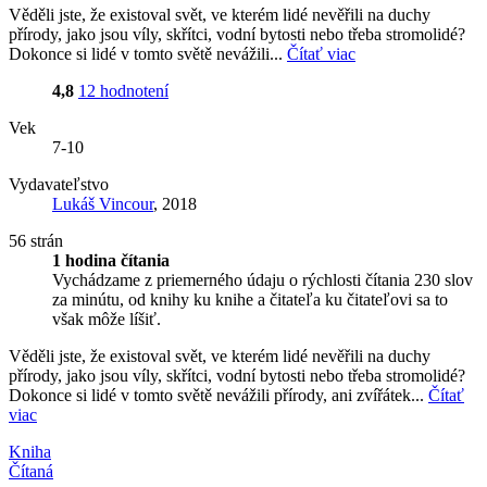
Věděli jste, že existoval svět, ve kterém lidé nevěřili na duchy
přírody, jako jsou víly, skřítci, vodní bytosti nebo třeba stromolidé?
Dokonce si lidé v tomto světě nevážili...
Čítať viac
4,8
12 hodnotení
Vek
7-10
Vydavateľstvo
Lukáš Vincour
, 2018
56 strán
1 hodina čítania
Vychádzame z priemerného údaju o rýchlosti čítania 230 slov
za minútu, od knihy ku knihe a čitateľa ku čitateľovi sa to
však môže líšiť.
Věděli jste, že existoval svět, ve kterém lidé nevěřili na duchy
přírody, jako jsou víly, skřítci, vodní bytosti nebo třeba stromolidé?
Dokonce si lidé v tomto světě nevážili přírody, ani zvířátek...
Čítať
viac
Kniha
Čítaná