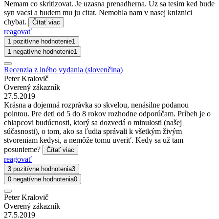
Nemam co skritizovat. Je uzasna prenadherna. Uz sa tesim ked bude
syn vacsi a budem mu ju citat. Nemohla nam v nasej kniznici
chybat.
Čítať viac
reagovať
1 pozitívne hodnotenie
1
1 negatívne hodnotenie
1
Recenzia z iného vydania (slovenčina)
Peter Kralovič
Overený zákazník
27.5.2019
Krásna a dojemná rozprávka so skvelou, nenásilne podanou
pointou. Pre deti od 5 do 8 rokov rozhodne odporúčam. Príbeh je o
chlapcovi budúcnosti, ktorý sa dozvedá o minulosti (našej
súčasnosti), o tom, ako sa ľudia správali k všetkým živým
stvoreniam kedysi, a nemôže tomu uveriť. Kedy sa už tam
posunieme?
Čítať viac
reagovať
3 pozitívne hodnotenia
3
0 negatívne hodnotenia
0
Peter Kralovič
Overený zákazník
27.5.2019