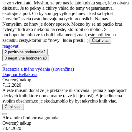
je zo zvierat atd. Myslim, ze pre nas je tato knizka super, lebo otvara
diskusiu. Je to pekny a citlivy vhlad do temy vegetarianstva,
ekologie a pod. Co by som jej vytkla je hnev - ked sa bytosti
"noveho" sveta casto hnevaju na tych predoslich. Na nas.
Nemyslim, ze hnev je dobry sposob. Mozno by sa mi pacilo brat
"vtedy" ludi ako niekoho na ceste, kto robil co mohol. S
pochopenim toho ze to boli ludia menej znali, este boli len na
zaciatku cesty,ktorou uz "novy" ludia presli :-)
Čítať viac
reagovať
2 pozitívne hodnotenia
2
0 negatívne hodnotenia
0
Recenzia z iného vydania (slovenčina)
Dagmar Bellakova
Overený nákup
7.12.2020
A este musim dodat ze je prekrasne ilustrovana - jedna z najkrajsich
deckych knih,ktore doma mame (a ze ich je dost). A je jedinecna
svojim obsahom,co je skoda,mohlo by byt takychto knih viac.
Čítať viac
Alexandra Podhorova gumula
Overený nákup
23.4.2020