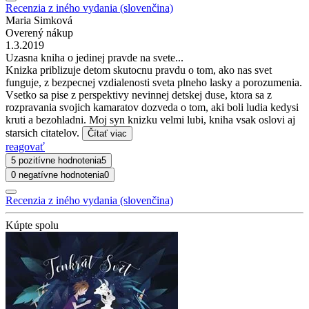
Recenzia z iného vydania (slovenčina)
Maria Simková
Overený nákup
1.3.2019
Uzasna kniha o jedinej pravde na svete...
Knizka priblizuje detom skutocnu pravdu o tom, ako nas svet
funguje, z bezpecnej vzdialenosti sveta plneho lasky a porozumenia.
Vsetko sa pise z perspektivy nevinnej detskej duse, ktora sa z
rozpravania svojich kamaratov dozveda o tom, aki boli ludia kedysi
kruti a bezohladni. Moj syn knizku velmi lubi, kniha vsak oslovi aj
starsich citatelov.
Čítať viac
reagovať
5 pozitívne hodnotenia
5
0 negatívne hodnotenia
0
Recenzia z iného vydania (slovenčina)
Kúpte spolu