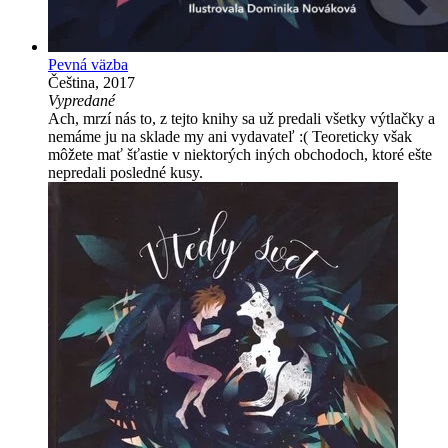
Pevná väzba
Čeština, 2017
Vypredané
Ach, mrzí nás to, z tejto knihy sa už predali všetky výtlačky a
nemáme ju na sklade my ani vydavateľ :( Teoreticky však
môžete mať šťastie v niektorých iných obchodoch, ktoré ešte
nepredali posledné kusy.