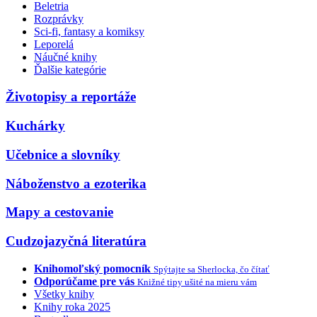
Beletria
Rozprávky
Sci-fi, fantasy a komiksy
Leporelá
Náučné knihy
Ďalšie kategórie
Životopisy a reportáže
Kuchárky
Učebnice a slovníky
Náboženstvo a ezoterika
Mapy a cestovanie
Cudzojazyčná literatúra
Knihomoľský pomocník
Spýtajte sa Sherlocka, čo čítať
Odporúčame pre vás
Knižné tipy ušité na mieru vám
Všetky knihy
Knihy roka 2025