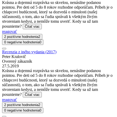
Krásna a dojemná rozprávka so skvelou, nenásilne podanou
pointou. Pre deti od 5 do 8 rokov rozhodne odporúčam. Príbeh je o
chlapcovi budúcnosti, ktorý sa dozvedá o minulosti (našej
súčasnosti), o tom, ako sa ľudia správali k všetkým živým
stvoreniam kedysi, a nemôže tomu uveriť. Kedy sa už tam
posunieme?
Čítať viac
reagovať
2 pozitívne hodnotenia
2
0 negatívne hodnotenia
0
Recenzia z iného vydania (2017)
Peter Kralovič
Overený zákazník
27.5.2019
Krásna a dojemná rozprávka so skvelou, nenásilne podanou
pointou. Pre deti od 5 do 8 rokov rozhodne odporúčam. Príbeh je o
chlapcovi budúcnosti, ktorý sa dozvedá o minulosti (našej
súčasnosti), o tom, ako sa ľudia správali k všetkým živým
stvoreniam kedysi, a nemôže tomu uveriť. Kedy sa už tam
posunieme?
Čítať viac
reagovať
2 pozitívne hodnotenia
2
0 negatívne hodnotenia
0