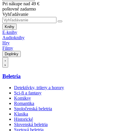
Pri nákupe nad 49 €
poštovné zadarmo
Vyhľadávanie
Knihy
E-knihy
Audioknihy
Hry
Filmy
Doplnky
Beletria
Detektívky, trilery a horory
Sci-fi a fantasy
Komiksy
Romantika
Spoločenská beletria
Klasika
Historické
Slovenská beletria
Svetová beletria