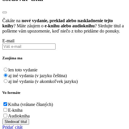
Čakáte na
nové vydanie, preklad alebo naskladnenie tejto
knihy
? Máte záujem o
e-knihu alebo audioknihu
? Sledujte titul a
pošleme vám upozornenie, keď niečo z toho pridáme do ponuky.
E-mail
Zaujíma ma
len toto vydanie
aj iné vydania (v jazyku čeština)
aj iné vydania (v akomkoľvek jazyku)
Vo formáte
Kniha (vrátane čítaných)
E-kniha
Audiokniha
Sledovať titul
Pridať citát