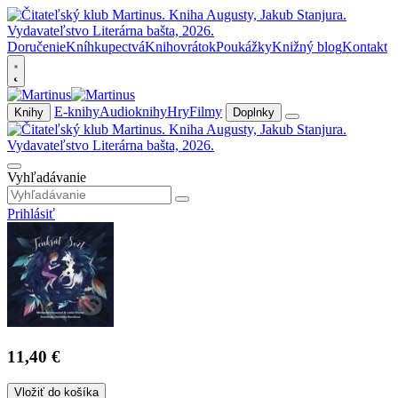
Doručenie
Kníhkupectvá
Knihovrátok
Poukážky
Knižný blog
Kontakt
E-knihy
Audioknihy
Hry
Filmy
Knihy
Doplnky
Vyhľadávanie
Prihlásiť
11,40 €
Vložiť do košíka