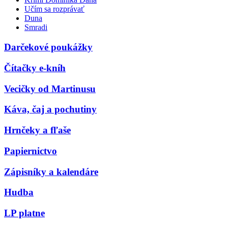
Učím sa rozprávať
Duna
Smradi
Darčekové poukážky
Čítačky e-kníh
Vecičky od Martinusu
Káva, čaj a pochutiny
Hrnčeky a fľaše
Papiernictvo
Zápisníky a kalendáre
Hudba
LP platne