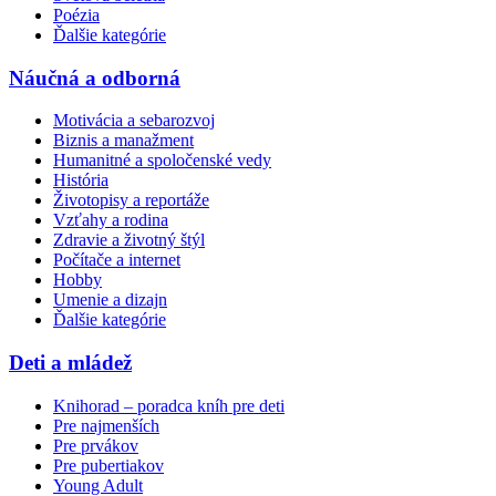
Poézia
Ďalšie kategórie
Náučná a odborná
Motivácia a sebarozvoj
Biznis a manažment
Humanitné a spoločenské vedy
História
Životopisy a reportáže
Vzťahy a rodina
Zdravie a životný štýl
Počítače a internet
Hobby
Umenie a dizajn
Ďalšie kategórie
Deti a mládež
Knihorad – poradca kníh pre deti
Pre najmenších
Pre prvákov
Pre pubertiakov
Young Adult