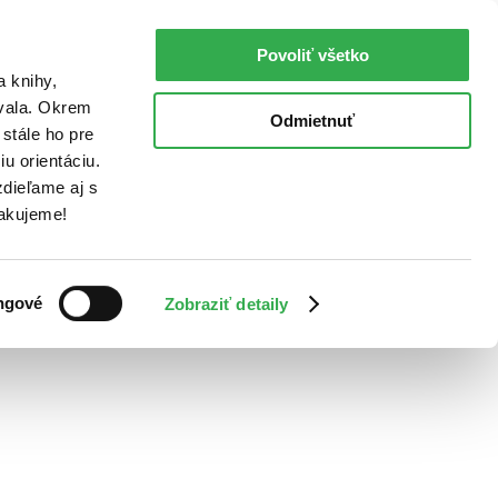
Povoliť všetko
a knihy,
ovala. Okrem
Odmietnuť
stále ho pre
u orientáciu.
dieľame aj s
Ďakujeme!
ngové
Zobraziť detaily