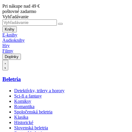
Pri nákupe nad 49 €
poštovné zadarmo
Vyhľadávanie
Knihy
E-knihy
Audioknihy
Hry
Filmy
Doplnky
Beletria
Detektívky, trilery a horory
Sci-fi a fantasy
Komiksy
Romantika
Spoločenská beletria
Klasika
Historické
Slovenská beletria