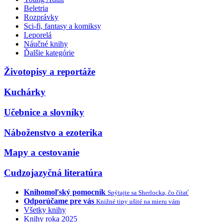
Beletria
Rozprávky
Sci-fi, fantasy a komiksy
Leporelá
Náučné knihy
Ďalšie kategórie
Životopisy a reportáže
Kuchárky
Učebnice a slovníky
Náboženstvo a ezoterika
Mapy a cestovanie
Cudzojazyčná literatúra
Knihomoľský pomocník
Spýtajte sa Sherlocka, čo čítať
Odporúčame pre vás
Knižné tipy ušité na mieru vám
Všetky knihy
Knihy roka 2025