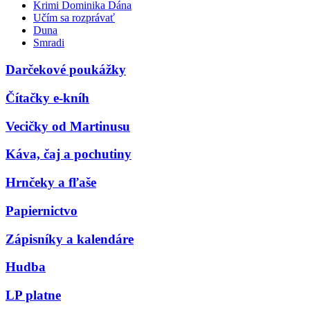
Krimi Dominika Dána
Učím sa rozprávať
Duna
Smradi
Darčekové poukážky
Čítačky e-kníh
Vecičky od Martinusu
Káva, čaj a pochutiny
Hrnčeky a fľaše
Papiernictvo
Zápisníky a kalendáre
Hudba
LP platne