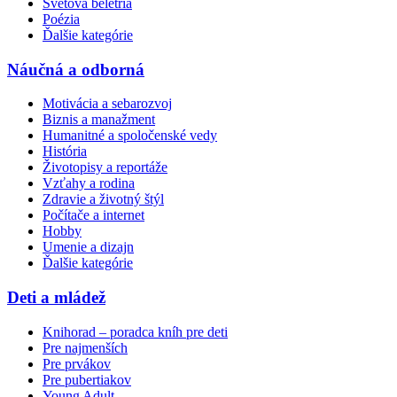
Svetová beletria
Poézia
Ďalšie kategórie
Náučná a odborná
Motivácia a sebarozvoj
Biznis a manažment
Humanitné a spoločenské vedy
História
Životopisy a reportáže
Vzťahy a rodina
Zdravie a životný štýl
Počítače a internet
Hobby
Umenie a dizajn
Ďalšie kategórie
Deti a mládež
Knihorad – poradca kníh pre deti
Pre najmenších
Pre prvákov
Pre pubertiakov
Young Adult