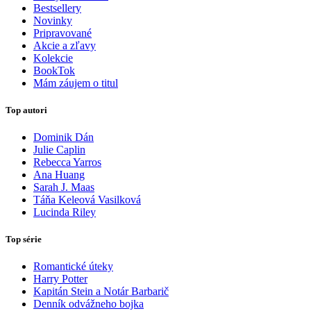
Bestsellery
Novinky
Pripravované
Akcie a zľavy
Kolekcie
BookTok
Mám záujem o titul
Top autori
Dominik Dán
Julie Caplin
Rebecca Yarros
Ana Huang
Sarah J. Maas
Táňa Keleová Vasilková
Lucinda Riley
Top série
Romantické úteky
Harry Potter
Kapitán Stein a Notár Barbarič
Denník odvážneho bojka