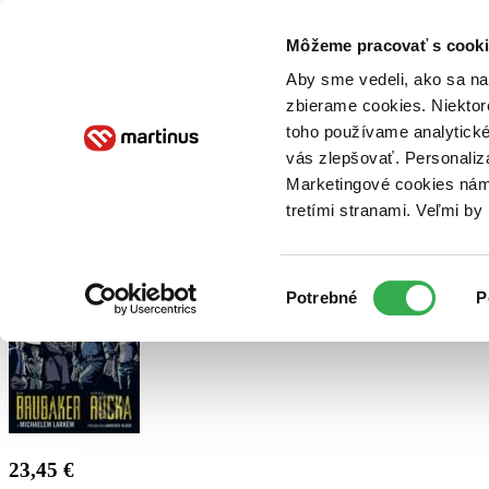
Doručenie
Kníhkupectvá
Knihovrátok
Poukážky
Knižný blog
Kontakt
Môžeme pracovať s cooki
Aby sme vedeli, ako sa na 
zbierame cookies. Niektor
E-knihy
Audioknihy
Hry
Filmy
Knihy
Doplnky
toho používame analytické
vás zlepšovať. Personaliz
Vyhľadávanie
Marketingové cookies nám 
tretími stranami. Veľmi b
Prihlásiť
Výber
Potrebné
P
súhlasu
23,45 €