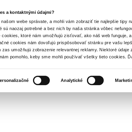
es a kontaktnými údajmi?
našom webe správate, a mohli vám zobraziť tie najlepšie tipy n
é sú naozaj potrebné a bez nich by naša stránka vôbec nefung
 cookies, ktoré nám umožňujú zisťovať, ako náš web funguje, a 
ačné cookies nám dovoľujú prispôsobovať stránku pre vašu lepši
zas umožňujú zobrazenie relevantnej reklamy. Niektoré údaje z
y nám pomohlo, keby sme mohli používať všetky tieto cookies. 
ersonalizačné
Analytické
Marketi