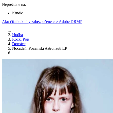
Neprečítate na:
Kindle
Ako čítať e-knihy zabezpečené cez Adobe DRM?
Hudba
Rock, Pop
Domáce
Nocadeň: Pozemskí Astronauti LP