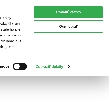
Povoliť všetko
a knihy,
ovala. Okrem
Odmietnuť
stále ho pre
u orientáciu.
dieľame aj s
Ďakujeme!
ngové
Zobraziť detaily