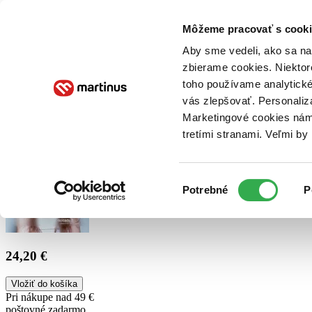
Doručenie
Kníhkupectvá
Knihovrátok
Poukážky
Knižný blog
Kontakt
Môžeme pracovať s cooki
Aby sme vedeli, ako sa na 
zbierame cookies. Niektor
E-knihy
Audioknihy
Hry
Filmy
Knihy
Doplnky
toho používame analytické
vás zlepšovať. Personaliz
Vyhľadávanie
Marketingové cookies nám 
tretími stranami. Veľmi b
Prihlásiť
Výber
Potrebné
P
súhlasu
24,20 €
Vložiť do košíka
Pri nákupe nad 49 €
poštovné zadarmo