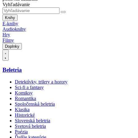
Vyhľadávanie
Knihy
E-knihy
Audioknihy
Hry
Filmy
Doplnky
Beletria
Detektívky, trilery a horory
Sci-fi a fantasy
Komiksy
Romantika
Spoločenská beletria
Klasika
Historické
Slovenská beletria
Svetová beletria
Poézia
Ďalšie kategórie