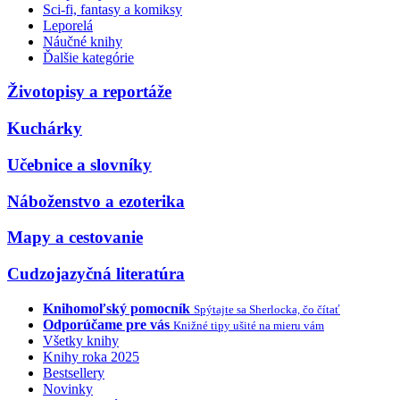
Sci-fi, fantasy a komiksy
Leporelá
Náučné knihy
Ďalšie kategórie
Životopisy a reportáže
Kuchárky
Učebnice a slovníky
Náboženstvo a ezoterika
Mapy a cestovanie
Cudzojazyčná literatúra
Knihomoľský pomocník
Spýtajte sa Sherlocka, čo čítať
Odporúčame pre vás
Knižné tipy ušité na mieru vám
Všetky knihy
Knihy roka 2025
Bestsellery
Novinky