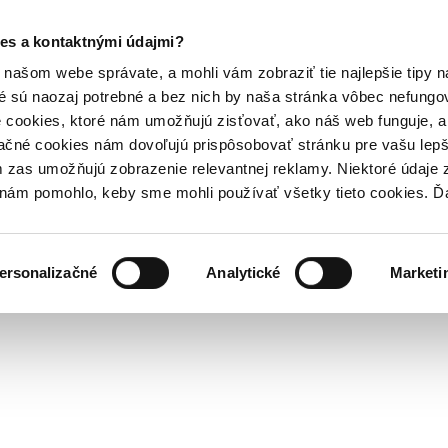
es a kontaktnými údajmi?
našom webe správate, a mohli vám zobraziť tie najlepšie tipy n
é sú naozaj potrebné a bez nich by naša stránka vôbec nefung
 cookies, ktoré nám umožňujú zisťovať, ako náš web funguje, a 
ačné cookies nám dovoľujú prispôsobovať stránku pre vašu lepši
zas umožňujú zobrazenie relevantnej reklamy. Niektoré údaje z
y nám pomohlo, keby sme mohli používať všetky tieto cookies. 
ersonalizačné
Analytické
Marketi