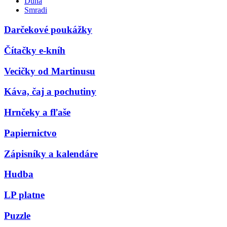
Duna
Smradi
Darčekové poukážky
Čítačky e-kníh
Vecičky od Martinusu
Káva, čaj a pochutiny
Hrnčeky a fľaše
Papiernictvo
Zápisníky a kalendáre
Hudba
LP platne
Puzzle