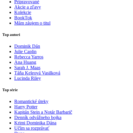
Pripravované
Akcie a zľavy
Kolekcie
BookTok
Mám záujem o titul
Top autori
Dominik Dán
Julie Caplin
Rebecca Yarros
Ana Huang
Sarah J. Maas
Táňa Keleová Vasilková
Lucinda Riley
Top série
Romantické úteky
Harry Potter
Kapitán Stein a Notár Barbarič
Denník odvážneho bojka
Krimi Dominika Dána
Učím sa rozprávať