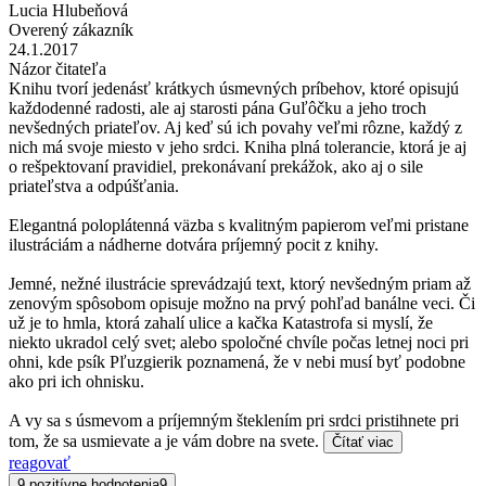
Lucia Hlubeňová
Overený zákazník
24.1.2017
Názor čitateľa
Knihu tvorí jedenásť krátkych úsmevných príbehov, ktoré opisujú
každodenné radosti, ale aj starosti pána Guľôčku a jeho troch
nevšedných priateľov. Aj keď sú ich povahy veľmi rôzne, každý z
nich má svoje miesto v jeho srdci. Kniha plná tolerancie, ktorá je aj
o rešpektovaní pravidiel, prekonávaní prekážok, ako aj o sile
priateľstva a odpúšťania.
Elegantná poloplátenná väzba s kvalitným papierom veľmi pristane
ilustráciám a nádherne dotvára príjemný pocit z knihy.
Jemné, nežné ilustrácie sprevádzajú text, ktorý nevšedným priam až
zenovým spôsobom opisuje možno na prvý pohľad banálne veci. Či
už je to hmla, ktorá zahalí ulice a kačka Katastrofa si myslí, že
niekto ukradol celý svet; alebo spoločné chvíle počas letnej noci pri
ohni, kde psík Pľuzgierik poznamená, že v nebi musí byť podobne
ako pri ich ohnisku.
A vy sa s úsmevom a príjemným šteklením pri srdci pristihnete pri
tom, že sa usmievate a je vám dobre na svete.
Čítať viac
reagovať
9 pozitívne hodnotenia
9