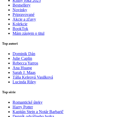
Knihy roka 2025
Bestsellery
Novinky
Pripravované
Akcie a zľavy
Kolekcie
BookTok
Mám záujem o titul
Top autori
Dominik Dán
Julie Caplin
Rebecca Yarros
Ana Huang
Sarah J. Maas
Táňa Keleová Vasilková
Lucinda Riley
Top série
Romantické úteky
Harry Potter
Kapitán Stein a Notár Barbarič
Denník odvážneho bojka