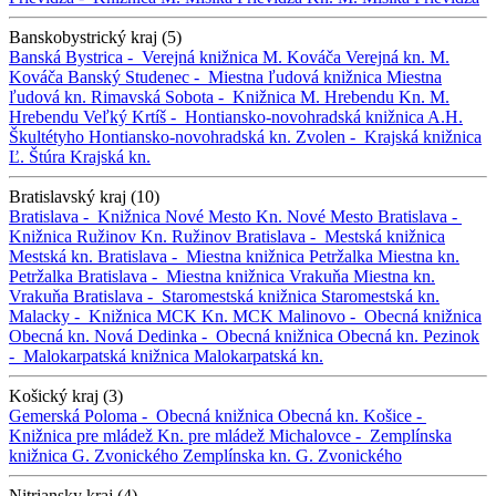
Banskobystrický kraj (5)
Banská Bystrica -
Verejná knižnica M. Kováča
Verejná kn. M.
Kováča
Banský Studenec -
Miestna ľudová knižnica
Miestna
ľudová kn.
Rimavská Sobota -
Knižnica M. Hrebendu
Kn. M.
Hrebendu
Veľký Krtíš -
Hontiansko-novohradská knižnica A.H.
Škultétyho
Hontiansko-novohradská kn.
Zvolen -
Krajská knižnica
Ľ. Štúra
Krajská kn.
Bratislavský kraj (10)
Bratislava -
Knižnica Nové Mesto
Kn. Nové Mesto
Bratislava -
Knižnica Ružinov
Kn. Ružinov
Bratislava -
Mestská knižnica
Mestská kn.
Bratislava -
Miestna knižnica Petržalka
Miestna kn.
Petržalka
Bratislava -
Miestna knižnica Vrakuňa
Miestna kn.
Vrakuňa
Bratislava -
Staromestská knižnica
Staromestská kn.
Malacky -
Knižnica MCK
Kn. MCK
Malinovo -
Obecná knižnica
Obecná kn.
Nová Dedinka -
Obecná knižnica
Obecná kn.
Pezinok
-
Malokarpatská knižnica
Malokarpatská kn.
Košický kraj (3)
Gemerská Poloma -
Obecná knižnica
Obecná kn.
Košice -
Knižnica pre mládež
Kn. pre mládež
Michalovce -
Zemplínska
knižnica G. Zvonického
Zemplínska kn. G. Zvonického
Nitriansky kraj (4)