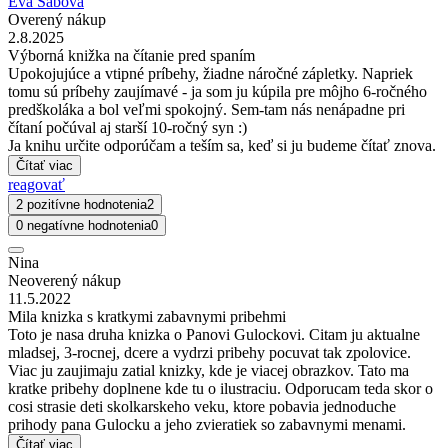
Eva Sabová
Overený nákup
2.8.2025
Výborná knižka na čítanie pred spaním
Upokojujúce a vtipné príbehy, žiadne náročné zápletky. Napriek
tomu sú príbehy zaujímavé - ja som ju kúpila pre môjho 6-ročného
predškoláka a bol veľmi spokojný. Sem-tam nás nenápadne pri
čítaní počúval aj starší 10-ročný syn :)
Ja knihu určite odporúčam a teším sa, keď si ju budeme čítať znova.
Čítať viac
reagovať
2 pozitívne hodnotenia
2
0 negatívne hodnotenia
0
Nina
Neoverený nákup
11.5.2022
Mila knizka s kratkymi zabavnymi pribehmi
Toto je nasa druha knizka o Panovi Gulockovi. Citam ju aktualne
mladsej, 3-rocnej, dcere a vydrzi pribehy pocuvat tak zpolovice.
Viac ju zaujimaju zatial knizky, kde je viacej obrazkov. Tato ma
kratke pribehy doplnene kde tu o ilustraciu. Odporucam teda skor o
cosi strasie deti skolkarskeho veku, ktore pobavia jednoduche
prihody pana Gulocku a jeho zvieratiek so zabavnymi menami.
Čítať viac