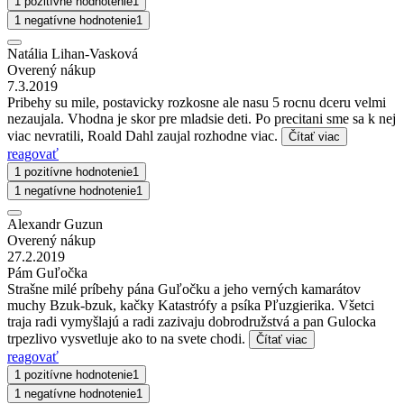
1 pozitívne hodnotenie
1
1 negatívne hodnotenie
1
Natália Lihan-Vasková
Overený nákup
7.3.2019
Pribehy su mile, postavicky rozkosne ale nasu 5 rocnu dceru velmi
nezaujala. Vhodna je skor pre mladsie deti. Po precitani sme sa k nej
viac nevratili, Roald Dahl zaujal rozhodne viac.
Čítať viac
reagovať
1 pozitívne hodnotenie
1
1 negatívne hodnotenie
1
Alexandr Guzun
Overený nákup
27.2.2019
Pám Guľočka
Strašne milé príbehy pána Guľočku a jeho verných kamarátov
muchy Bzuk-bzuk, kačky Katastrófy a psíka Pľuzgierika. Všetci
traja radi vymyšlajú a radi zazivaju dobrodružstvá a pan Gulocka
trpezlivo vysvetluje ako to na svete chodi.
Čítať viac
reagovať
1 pozitívne hodnotenie
1
1 negatívne hodnotenie
1