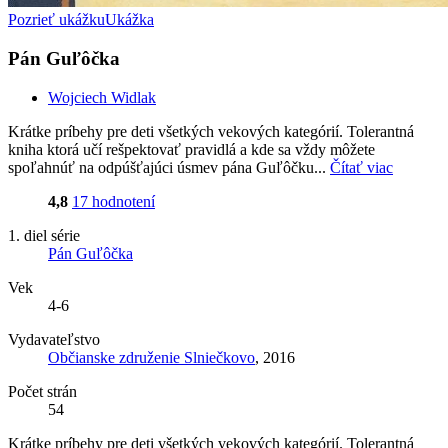
Pozrieť ukážku
Ukážka
Pán Guľôčka
Wojciech Widlak
Krátke príbehy pre deti všetkých vekových kategórií. Tolerantná
kniha ktorá učí rešpektovať pravidlá a kde sa vždy môžete
spoľahnúť na odpúšťajúci úsmev pána Guľôčku...
Čítať viac
4,8
17 hodnotení
1. diel série
Pán Guľôčka
Vek
4-6
Vydavateľstvo
Občianske združenie Slniečkovo
, 2016
Počet strán
54
Krátke príbehy pre deti všetkých vekových kategórií. Tolerantná