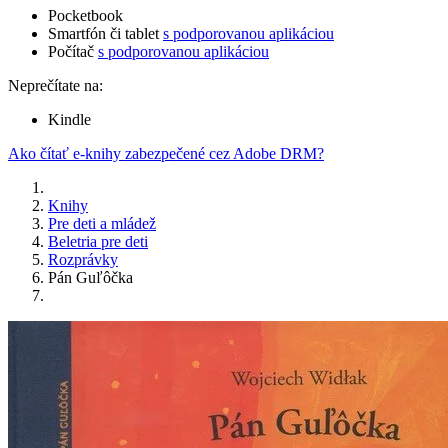
Pocketbook
Smartfón či tablet
s podporovanou aplikáciou
Počítač
s podporovanou aplikáciou
Neprečítate na:
Kindle
Ako čítať e-knihy zabezpečené cez Adobe DRM?
Knihy
Pre deti a mládež
Beletria pre deti
Rozprávky
Pán Guľôčka