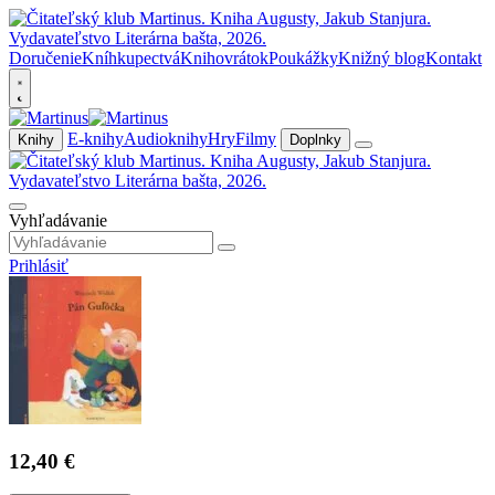
Doručenie
Kníhkupectvá
Knihovrátok
Poukážky
Knižný blog
Kontakt
E-knihy
Audioknihy
Hry
Filmy
Knihy
Doplnky
Vyhľadávanie
Prihlásiť
12,40 €