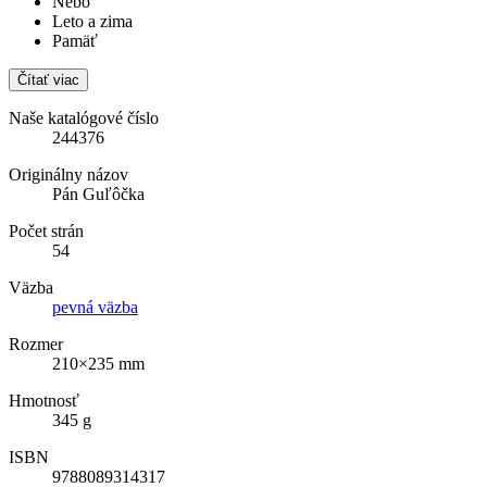
Nebo
Leto a zima
Pamäť
Čítať viac
Naše katalógové číslo
244376
Originálny názov
Pán Guľôčka
Počet strán
54
Väzba
pevná väzba
Rozmer
210×235 mm
Hmotnosť
345 g
ISBN
9788089314317