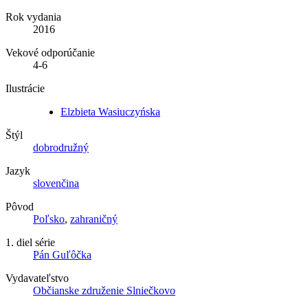
Rok vydania
2016
Vekové odporúčanie
4-6
Ilustrácie
Elzbieta Wasiuczyńska
Štýl
dobrodružný
Jazyk
slovenčina
Pôvod
Poľsko
,
zahraničný
1. diel série
Pán Guľôčka
Vydavateľstvo
Občianske združenie Slniečkovo