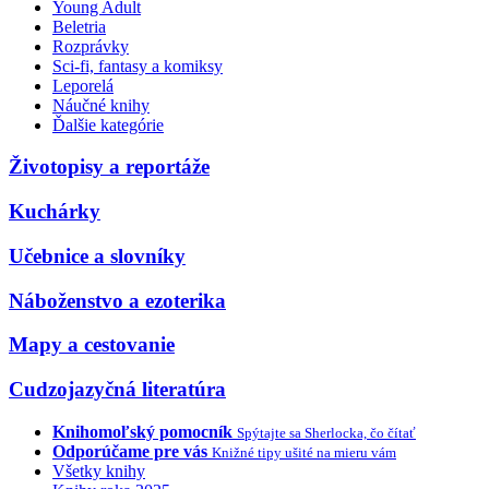
Young Adult
Beletria
Rozprávky
Sci-fi, fantasy a komiksy
Leporelá
Náučné knihy
Ďalšie kategórie
Životopisy a reportáže
Kuchárky
Učebnice a slovníky
Náboženstvo a ezoterika
Mapy a cestovanie
Cudzojazyčná literatúra
Knihomoľský pomocník
Spýtajte sa Sherlocka, čo čítať
Odporúčame pre vás
Knižné tipy ušité na mieru vám
Všetky knihy