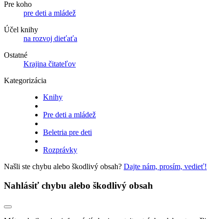
Pre koho
pre deti a mládež
Účel knihy
na rozvoj dieťaťa
Ostatné
Krajina čitateľov
Kategorizácia
Knihy
Pre deti a mládež
Beletria pre deti
Rozprávky
Našli ste chybu alebo škodlivý obsah?
Dajte nám, prosím, vedieť!
Nahlásiť chybu alebo škodlivý obsah