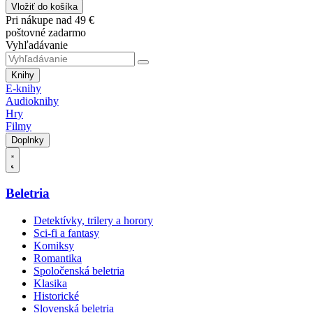
Vložiť do košíka
Pri nákupe nad 49 €
poštovné zadarmo
Vyhľadávanie
Knihy
E-knihy
Audioknihy
Hry
Filmy
Doplnky
Beletria
Detektívky, trilery a horory
Sci-fi a fantasy
Komiksy
Romantika
Spoločenská beletria
Klasika
Historické
Slovenská beletria