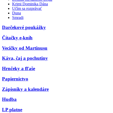
Krimi Dominika Dána
Učím sa rozprávať
Duna
Smradi
Darčekové poukážky
Čítačky e-kníh
Vecičky od Martinusu
Káva, čaj a pochutiny
Hrnčeky a fľaše
Papiernictvo
Zápisníky a kalendáre
Hudba
LP platne