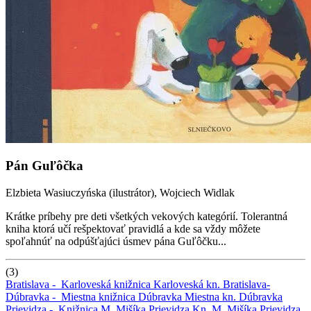
Pán Guľôčka
Elzbieta Wasiuczyńska (ilustrátor), Wojciech Widlak
Krátke príbehy pre deti všetkých vekových kategórií. Tolerantná
kniha ktorá učí rešpektovať pravidlá a kde sa vždy môžete
spoľahnúť na odpúšťajúci úsmev pána Guľôčku...
(3)
Bratislava -
Karloveská knižnica
Karloveská kn.
Bratislava-
Dúbravka -
Miestna knižnica Dúbravka
Miestna kn. Dúbravka
Prievidza -
Knižnica M. Mišíka Prievidza
Kn. M. Mišíka Prievidza