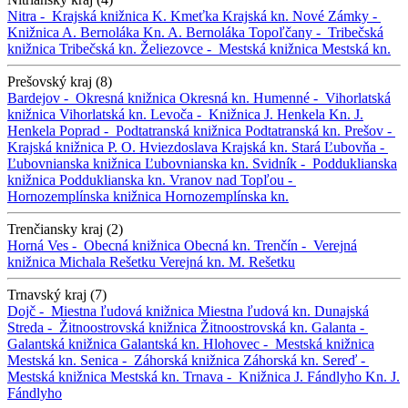
Nitra -
Krajská knižnica K. Kmeťka
Krajská kn.
Nové Zámky -
Knižnica A. Bernoláka
Kn. A. Bernoláka
Topoľčany -
Tribečská
knižnica
Tribečská kn.
Želiezovce -
Mestská knižnica
Mestská kn.
Prešovský kraj (8)
Bardejov -
Okresná knižnica
Okresná kn.
Humenné -
Vihorlatská
knižnica
Vihorlatská kn.
Levoča -
Knižnica J. Henkela
Kn. J.
Henkela
Poprad -
Podtatranská knižnica
Podtatranská kn.
Prešov -
Krajská knižnica P. O. Hviezdoslava
Krajská kn.
Stará Ľubovňa -
Ľubovnianska knižnica
Ľubovnianska kn.
Svidník -
Podduklianska
knižnica
Podduklianska kn.
Vranov nad Topľou -
Hornozemplínska knižnica
Hornozemplínska kn.
Trenčiansky kraj (2)
Horná Ves -
Obecná knižnica
Obecná kn.
Trenčín -
Verejná
knižnica Michala Rešetku
Verejná kn. M. Rešetku
Trnavský kraj (7)
Dojč -
Miestna ľudová knižnica
Miestna ľudová kn.
Dunajská
Streda -
Žitnoostrovská knižnica
Žitnoostrovská kn.
Galanta -
Galantská knižnica
Galantská kn.
Hlohovec -
Mestská knižnica
Mestská kn.
Senica -
Záhorská knižnica
Záhorská kn.
Sereď -
Mestská knižnica
Mestská kn.
Trnava -
Knižnica J. Fándlyho
Kn. J.
Fándlyho