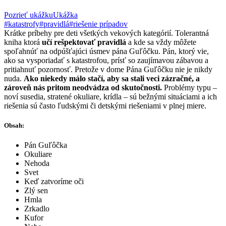
Pozrieť ukážku
Ukážka
#katastrofy
#pravidlá
#riešenie prípadov
Krátke príbehy pre deti všetkých vekových kategórií. Tolerantná
kniha ktorá
učí rešpektovať pravidlá
a kde sa vždy môžete
spoľahnúť na odpúšťajúci úsmev pána Guľôčku. Pán, ktorý vie,
ako sa vysporiadať s katastrofou, prísť so zaujímavou zábavou a
pritiahnuť pozornosť. Pretože v dome Pána Guľôčku nie je nikdy
nuda.
Ako niekedy málo stačí, aby sa stali veci zázračné, a
zároveň nás pritom neodvádza od skutočnosti.
Problémy typu –
noví susedia, stratené okuliare, krídla – sú bežnými situáciami a ich
riešenia sú často ľudskými či detskými riešeniami v plnej miere.
Obsah:
Pán Guľôčka
Okuliare
Nehoda
Svet
Keď zatvoríme oči
Zlý sen
Hmla
Zrkadlo
Kufor