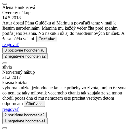
Alena Hankusová
Overený nákup
14.5.2018
Artur dostal Pána Gulôčku aj Marínu a povaľači teraz v máji k
šiestim narodeninám. Mamina mu každý večer číta pred spaním
podľa jeho želania. No nakukli už aj do narodeninových knižiek. A
že sa páčia veľmi.
Čítať viac
reagovať
0 pozitívne hodnotenia
0
2 negatívne hodnotenia
2
silvia
Neoverený nákup
21.2.2017
krasna knizka
vyborna knizka jednoduche krasne pribehy zo zivota, mojho 6r syna
co neni az taky milovnik vecerneho citania tak zaujala ze za mnou
chodil pocas dna ci mu nemozem este precitat vsetkym detom
odporucam
Čítať viac
reagovať
2 pozitívne hodnotenia
2
1 negatívne hodnotenie
1