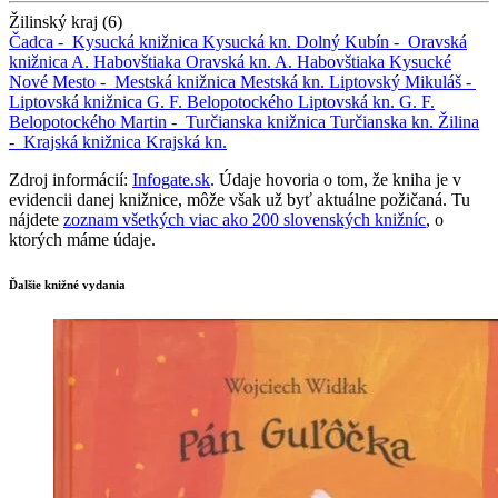
Žilinský kraj (6)
Čadca -
Kysucká knižnica
Kysucká kn.
Dolný Kubín -
Oravská
knižnica A. Habovštiaka
Oravská kn. A. Habovštiaka
Kysucké
Nové Mesto -
Mestská knižnica
Mestská kn.
Liptovský Mikuláš -
Liptovská knižnica G. F. Belopotockého
Liptovská kn. G. F.
Belopotockého
Martin -
Turčianska knižnica
Turčianska kn.
Žilina
-
Krajská knižnica
Krajská kn.
Zdroj informácií:
Infogate.sk
. Údaje hovoria o tom, že kniha je v
evidencii danej knižnice, môže však už byť aktuálne požičaná. Tu
nájdete
zoznam všetkých viac ako 200 slovenských knižníc
, o
ktorých máme údaje.
Ďalšie knižné vydania