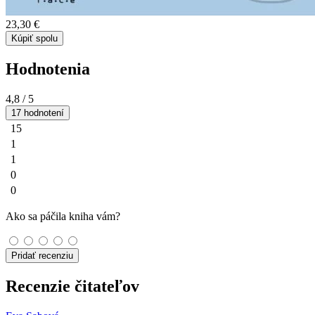
23,30 €
Kúpiť spolu
Hodnotenia
4,8
/ 5
17 hodnotení
15
1
1
0
0
Ako sa páčila kniha vám?
Pridať recenziu
Recenzie čitateľov