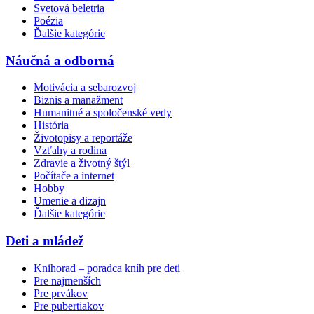
Svetová beletria
Poézia
Ďalšie kategórie
Náučná a odborná
Motivácia a sebarozvoj
Biznis a manažment
Humanitné a spoločenské vedy
História
Životopisy a reportáže
Vzťahy a rodina
Zdravie a životný štýl
Počítače a internet
Hobby
Umenie a dizajn
Ďalšie kategórie
Deti a mládež
Knihorad – poradca kníh pre deti
Pre najmenších
Pre prvákov
Pre pubertiakov