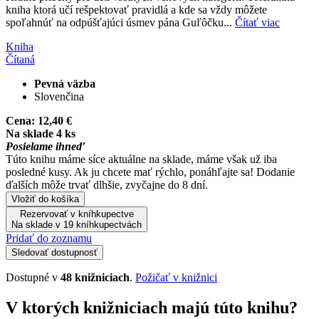
kniha ktorá učí rešpektovať pravidlá a kde sa vždy môžete
spoľahnúť na odpúšťajúci úsmev pána Guľôčku...
Čítať viac
Kniha
Čítaná
Pevná väzba
Slovenčina
Cena:
12,40 €
Na sklade 4 ks
Posielame ihneď
Túto knihu máme síce aktuálne na sklade, máme však už iba
posledné kusy. Ak ju chcete mať rýchlo, ponáhľajte sa! Dodanie
ďalších môže trvať dlhšie, zvyčajne do 8 dní.
Vložiť do košíka
Rezervovať v kníhkupectve
Na sklade v 19 kníhkupectvách
Pridať do zoznamu
Sledovať dostupnosť
Dostupné v
48 knižniciach
.
Požičať v knižnici
V ktorých knižniciach majú túto knihu?