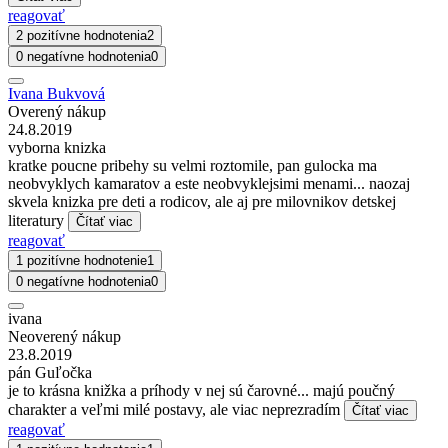
reagovať
2 pozitívne hodnotenia
2
0 negatívne hodnotenia
0
Ivana Bukvová
Overený nákup
24.8.2019
vyborna knizka
kratke poucne pribehy su velmi roztomile, pan gulocka ma
neobvyklych kamaratov a este neobvyklejsimi menami... naozaj
skvela knizka pre deti a rodicov, ale aj pre milovnikov detskej
literatury
Čítať viac
reagovať
1 pozitívne hodnotenie
1
0 negatívne hodnotenia
0
ivana
Neoverený nákup
23.8.2019
pán Guľočka
je to krásna knižka a príhody v nej sú čarovné... majú poučný
charakter a veľmi milé postavy, ale viac neprezradím
Čítať viac
reagovať