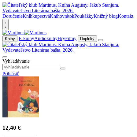
Doručenie
Kníhkupectvá
Knihovrátok
Poukážky
Knižný blog
Kontakt
E-knihy
Audioknihy
Hry
Filmy
Knihy
Doplnky
Vyhľadávanie
Prihlásiť
12,40 €