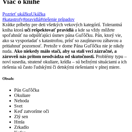
Viac o knihe
Pozrieť ukážku
Ukážka
#katastrofy
#pravidlá
#riešenie prípadov
Krátke príbehy pre deti všetkých vekových kategórií. Tolerantná
kniha ktorá
učí rešpektovať pravidlá
a kde sa vždy môžete
spoľahnúť na odpúšťajúci úsmev pána Guľôčku. Pán, ktorý vie,
ako sa vysporiadať s katastrofou, prísť so zaujímavou zábavou a
pritiahnuť pozornosť. Pretože v dome Pána Guľôčku nie je nikdy
nuda.
Ako niekedy málo stačí, aby sa stali veci zázračné, a
zároveň nás pritom neodvádza od skutočnosti.
Problémy typu –
noví susedia, stratené okuliare, krídla – sú bežnými situáciami a ich
riešenia sú často ľudskými či detskými riešeniami v plnej miere.
Obsah:
Pán Guľôčka
Okuliare
Nehoda
Svet
Keď zatvoríme oči
Zlý sen
Hmla
Zrkadlo