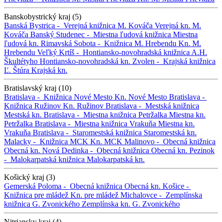
Banskobystrický kraj (5)
Banská Bystrica -
Verejná knižnica M. Kováča
Verejná kn. M.
Kováča
Banský Studenec -
Miestna ľudová knižnica
Miestna
ľudová kn.
Rimavská Sobota -
Knižnica M. Hrebendu
Kn. M.
Hrebendu
Veľký Krtíš -
Hontiansko-novohradská knižnica A.H.
Škultétyho
Hontiansko-novohradská kn.
Zvolen -
Krajská knižnica
Ľ. Štúra
Krajská kn.
Bratislavský kraj (10)
Bratislava -
Knižnica Nové Mesto
Kn. Nové Mesto
Bratislava -
Knižnica Ružinov
Kn. Ružinov
Bratislava -
Mestská knižnica
Mestská kn.
Bratislava -
Miestna knižnica Petržalka
Miestna kn.
Petržalka
Bratislava -
Miestna knižnica Vrakuňa
Miestna kn.
Vrakuňa
Bratislava -
Staromestská knižnica
Staromestská kn.
Malacky -
Knižnica MCK
Kn. MCK
Malinovo -
Obecná knižnica
Obecná kn.
Nová Dedinka -
Obecná knižnica
Obecná kn.
Pezinok
-
Malokarpatská knižnica
Malokarpatská kn.
Košický kraj (3)
Gemerská Poloma -
Obecná knižnica
Obecná kn.
Košice -
Knižnica pre mládež
Kn. pre mládež
Michalovce -
Zemplínska
knižnica G. Zvonického
Zemplínska kn. G. Zvonického
Nitriansky kraj (4)