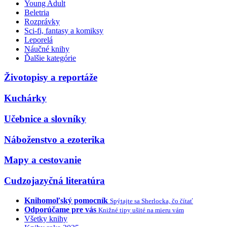
Young Adult
Beletria
Rozprávky
Sci-fi, fantasy a komiksy
Leporelá
Náučné knihy
Ďalšie kategórie
Životopisy a reportáže
Kuchárky
Učebnice a slovníky
Náboženstvo a ezoterika
Mapy a cestovanie
Cudzojazyčná literatúra
Knihomoľský pomocník
Spýtajte sa Sherlocka, čo čítať
Odporúčame pre vás
Knižné tipy ušité na mieru vám
Všetky knihy