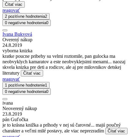
Čítať viac
reagovať
2 pozitívne hodnotenia
2
0 negatívne hodnotenia
0
Ivana Bukvová
Overený nákup
24.8.2019
vyborna knizka
kratke poucne pribehy su velmi roztomile, pan gulocka ma
neobvyklych kamaratov a este neobvyklejsimi menami... naozaj
skvela knizka pre deti a rodicov, ale aj pre milovnikov detskej
literatury
Čítať viac
reagovať
1 pozitívne hodnotenie
1
0 negatívne hodnotenia
0
ivana
Neoverený nákup
23.8.2019
pán Guľočka
je to krásna knižka a príhody v nej sú čarovné... majú poučný
charakter a veľmi milé postavy, ale viac neprezradím
Čítať viac
reagovať