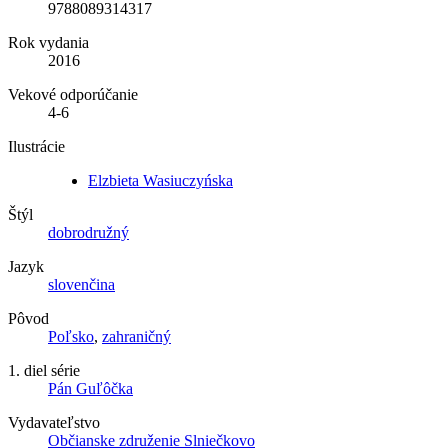
9788089314317
Rok vydania
2016
Vekové odporúčanie
4-6
Ilustrácie
Elzbieta Wasiuczyńska
Štýl
dobrodružný
Jazyk
slovenčina
Pôvod
Poľsko
,
zahraničný
1. diel série
Pán Guľôčka
Vydavateľstvo
Občianske združenie Slniečkovo