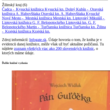
Žilinský kraj (6)
Čadca -
Kysucká knižnica
Kysucká kn.
Dolný Kubín -
Oravská
knižnica A. Habovštiaka
Oravská kn. A. Habovštiaka
Kysucké
Nové Mesto -
Mestská knižnica
Mestská kn.
Liptovský Mikuláš -
Liptovská knižnica G. F. Belopotockého
Liptovská kn. G. F.
Belopotockého
Martin -
Turčianska knižnica
Turčianska kn.
Žilina
-
Krajská knižnica
Krajská kn.
Zdroj informácií:
Infogate.sk
. Údaje hovoria o tom, že kniha je v
evidencii danej knižnice, môže však už byť aktuálne požičaná. Tu
nájdete
zoznam všetkých viac ako 200 slovenských knižníc
, o
ktorých máme údaje.
Ďalšie knižné vydania