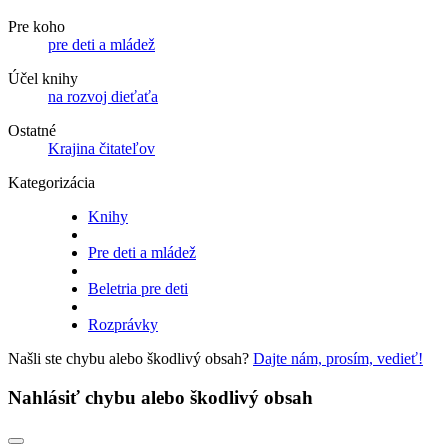
Pre koho
pre deti a mládež
Účel knihy
na rozvoj dieťaťa
Ostatné
Krajina čitateľov
Kategorizácia
Knihy
Pre deti a mládež
Beletria pre deti
Rozprávky
Našli ste chybu alebo škodlivý obsah?
Dajte nám, prosím, vedieť!
Nahlásiť chybu alebo škodlivý obsah