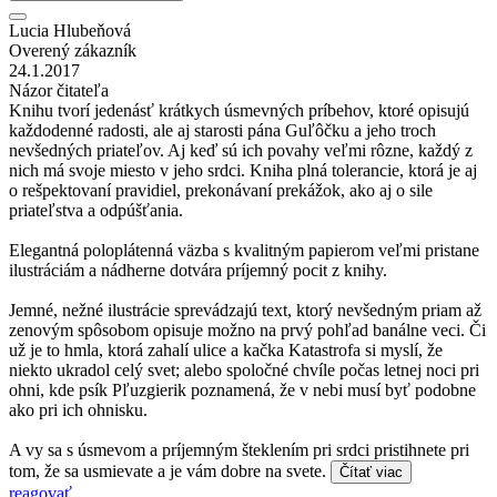
Lucia Hlubeňová
Overený zákazník
24.1.2017
Názor čitateľa
Knihu tvorí jedenásť krátkych úsmevných príbehov, ktoré opisujú
každodenné radosti, ale aj starosti pána Guľôčku a jeho troch
nevšedných priateľov. Aj keď sú ich povahy veľmi rôzne, každý z
nich má svoje miesto v jeho srdci. Kniha plná tolerancie, ktorá je aj
o rešpektovaní pravidiel, prekonávaní prekážok, ako aj o sile
priateľstva a odpúšťania.
Elegantná poloplátenná väzba s kvalitným papierom veľmi pristane
ilustráciám a nádherne dotvára príjemný pocit z knihy.
Jemné, nežné ilustrácie sprevádzajú text, ktorý nevšedným priam až
zenovým spôsobom opisuje možno na prvý pohľad banálne veci. Či
už je to hmla, ktorá zahalí ulice a kačka Katastrofa si myslí, že
niekto ukradol celý svet; alebo spoločné chvíle počas letnej noci pri
ohni, kde psík Pľuzgierik poznamená, že v nebi musí byť podobne
ako pri ich ohnisku.
A vy sa s úsmevom a príjemným šteklením pri srdci pristihnete pri
tom, že sa usmievate a je vám dobre na svete.
Čítať viac
reagovať