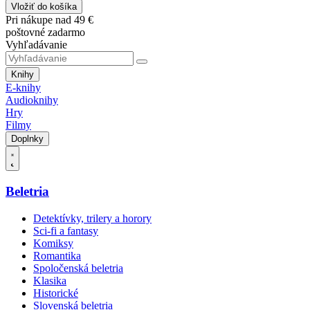
Vložiť do košíka
Pri nákupe nad 49 €
poštovné zadarmo
Vyhľadávanie
Knihy
E-knihy
Audioknihy
Hry
Filmy
Doplnky
Beletria
Detektívky, trilery a horory
Sci-fi a fantasy
Komiksy
Romantika
Spoločenská beletria
Klasika
Historické
Slovenská beletria