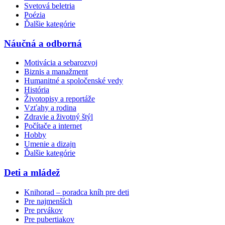
Svetová beletria
Poézia
Ďalšie kategórie
Náučná a odborná
Motivácia a sebarozvoj
Biznis a manažment
Humanitné a spoločenské vedy
História
Životopisy a reportáže
Vzťahy a rodina
Zdravie a životný štýl
Počítače a internet
Hobby
Umenie a dizajn
Ďalšie kategórie
Deti a mládež
Knihorad – poradca kníh pre deti
Pre najmenších
Pre prvákov
Pre pubertiakov