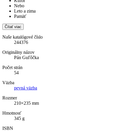
Kufor
Nebo
Leto a zima
Pamäť
Čítať viac
Naše katalógové číslo
244376
Originálny názov
Pán Guľôčka
Počet strán
54
Väzba
pevná väzba
Rozmer
210×235 mm
Hmotnosť
345 g
ISBN