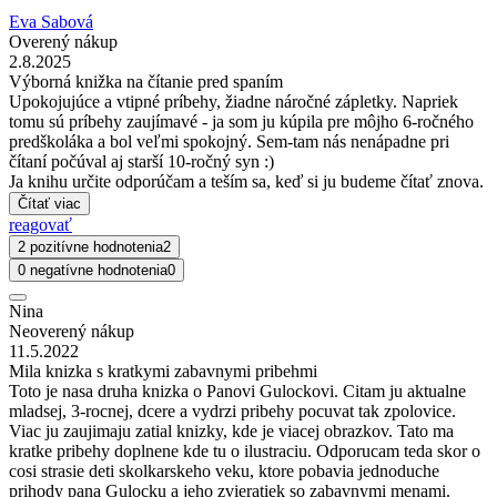
Eva Sabová
Overený nákup
2.8.2025
Výborná knižka na čítanie pred spaním
Upokojujúce a vtipné príbehy, žiadne náročné zápletky. Napriek
tomu sú príbehy zaujímavé - ja som ju kúpila pre môjho 6-ročného
predškoláka a bol veľmi spokojný. Sem-tam nás nenápadne pri
čítaní počúval aj starší 10-ročný syn :)
Ja knihu určite odporúčam a teším sa, keď si ju budeme čítať znova.
Čítať viac
reagovať
2 pozitívne hodnotenia
2
0 negatívne hodnotenia
0
Nina
Neoverený nákup
11.5.2022
Mila knizka s kratkymi zabavnymi pribehmi
Toto je nasa druha knizka o Panovi Gulockovi. Citam ju aktualne
mladsej, 3-rocnej, dcere a vydrzi pribehy pocuvat tak zpolovice.
Viac ju zaujimaju zatial knizky, kde je viacej obrazkov. Tato ma
kratke pribehy doplnene kde tu o ilustraciu. Odporucam teda skor o
cosi strasie deti skolkarskeho veku, ktore pobavia jednoduche
prihody pana Gulocku a jeho zvieratiek so zabavnymi menami.