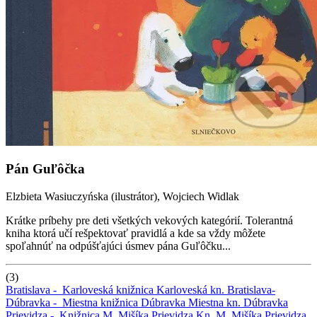
Pán Guľôčka
Elzbieta Wasiuczyńska (ilustrátor), Wojciech Widlak
Krátke príbehy pre deti všetkých vekových kategórií. Tolerantná
kniha ktorá učí rešpektovať pravidlá a kde sa vždy môžete
spoľahnúť na odpúšťajúci úsmev pána Guľôčku...
(3)
Bratislava -
Karloveská knižnica
Karloveská kn.
Bratislava-
Dúbravka -
Miestna knižnica Dúbravka
Miestna kn. Dúbravka
Prievidza -
Knižnica M. Mišíka Prievidza
Kn. M. Mišíka Prievidza