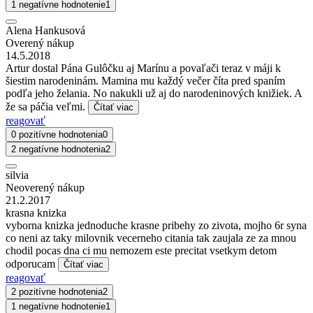
1 negatívne hodnotenie
1
Alena Hankusová
Overený nákup
14.5.2018
Artur dostal Pána Gulôčku aj Marínu a povaľači teraz v máji k
šiestim narodeninám. Mamina mu každý večer číta pred spaním
podľa jeho želania. No nakukli už aj do narodeninových knižiek. A
že sa páčia veľmi.
Čítať viac
reagovať
0 pozitívne hodnotenia
0
2 negatívne hodnotenia
2
silvia
Neoverený nákup
21.2.2017
krasna knizka
vyborna knizka jednoduche krasne pribehy zo zivota, mojho 6r syna
co neni az taky milovnik vecerneho citania tak zaujala ze za mnou
chodil pocas dna ci mu nemozem este precitat vsetkym detom
odporucam
Čítať viac
reagovať
2 pozitívne hodnotenia
2
1 negatívne hodnotenie
1