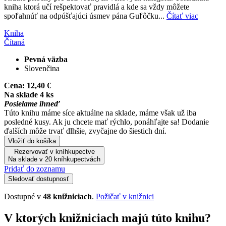
kniha ktorá učí rešpektovať pravidlá a kde sa vždy môžete
spoľahnúť na odpúšťajúci úsmev pána Guľôčku...
Čítať viac
Kniha
Čítaná
Pevná väzba
Slovenčina
Cena:
12,40 €
Na sklade 4 ks
Posielame ihneď
Túto knihu máme síce aktuálne na sklade, máme však už iba
posledné kusy. Ak ju chcete mať rýchlo, ponáhľajte sa! Dodanie
ďalších môže trvať dlhšie, zvyčajne do šiestich dní.
Vložiť do košíka
Rezervovať v kníhkupectve
Na sklade v 20 kníhkupectvách
Pridať do zoznamu
Sledovať dostupnosť
Dostupné v
48 knižniciach
.
Požičať v knižnici
V ktorých knižniciach majú túto knihu?