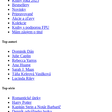
Knihy roka 2025
Bestsellery
Novinky
Pripravované
Akcie a zľavy
Kolekcie
Knihy s podporou FPU
Mám záujem o titul
Top autori
Dominik Dán
Julie Caplin
Rebecca Yarros
Ana Huang
Sarah J. Maas
Táňa Keleová Vasilková
Lucinda Riley
Top série
Romantické úteky
Harry Potter
Kapitán Stein a Notár Barbarič
Denník odvážneho bojka