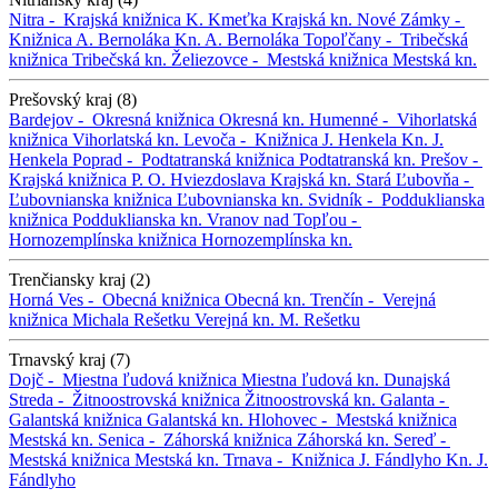
Nitra -
Krajská knižnica K. Kmeťka
Krajská kn.
Nové Zámky -
Knižnica A. Bernoláka
Kn. A. Bernoláka
Topoľčany -
Tribečská
knižnica
Tribečská kn.
Želiezovce -
Mestská knižnica
Mestská kn.
Prešovský kraj (8)
Bardejov -
Okresná knižnica
Okresná kn.
Humenné -
Vihorlatská
knižnica
Vihorlatská kn.
Levoča -
Knižnica J. Henkela
Kn. J.
Henkela
Poprad -
Podtatranská knižnica
Podtatranská kn.
Prešov -
Krajská knižnica P. O. Hviezdoslava
Krajská kn.
Stará Ľubovňa -
Ľubovnianska knižnica
Ľubovnianska kn.
Svidník -
Podduklianska
knižnica
Podduklianska kn.
Vranov nad Topľou -
Hornozemplínska knižnica
Hornozemplínska kn.
Trenčiansky kraj (2)
Horná Ves -
Obecná knižnica
Obecná kn.
Trenčín -
Verejná
knižnica Michala Rešetku
Verejná kn. M. Rešetku
Trnavský kraj (7)
Dojč -
Miestna ľudová knižnica
Miestna ľudová kn.
Dunajská
Streda -
Žitnoostrovská knižnica
Žitnoostrovská kn.
Galanta -
Galantská knižnica
Galantská kn.
Hlohovec -
Mestská knižnica
Mestská kn.
Senica -
Záhorská knižnica
Záhorská kn.
Sereď -
Mestská knižnica
Mestská kn.
Trnava -
Knižnica J. Fándlyho
Kn. J.
Fándlyho