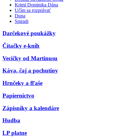
Krimi Dominika Dána
Učím sa rozprávať
Duna
Smradi
Darčekové poukážky
Čítačky e-kníh
Vecičky od Martinusu
Káva, čaj a pochutiny
Hrnčeky a fľaše
Papiernictvo
Zápisníky a kalendáre
Hudba
LP platne