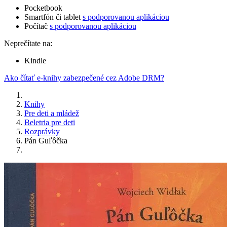
Pocketbook
Smartfón či tablet
s podporovanou aplikáciou
Počítač
s podporovanou aplikáciou
Neprečítate na:
Kindle
Ako čítať e-knihy zabezpečené cez Adobe DRM?
Knihy
Pre deti a mládež
Beletria pre deti
Rozprávky
Pán Guľôčka