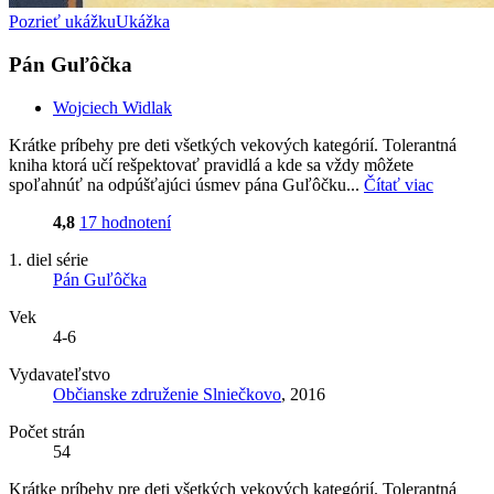
Pozrieť ukážku
Ukážka
Pán Guľôčka
Wojciech Widlak
Krátke príbehy pre deti všetkých vekových kategórií. Tolerantná
kniha ktorá učí rešpektovať pravidlá a kde sa vždy môžete
spoľahnúť na odpúšťajúci úsmev pána Guľôčku...
Čítať viac
4,8
17 hodnotení
1. diel série
Pán Guľôčka
Vek
4-6
Vydavateľstvo
Občianske združenie Slniečkovo
, 2016
Počet strán
54
Krátke príbehy pre deti všetkých vekových kategórií. Tolerantná