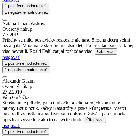
1 pozitívne hodnotenie
1
1 negatívne hodnotenie
1
Natália Lihan-Vasková
Overený nákup
7.3.2019
Pribehy su mile, postavicky rozkosne ale nasu 5 rocnu dceru velmi
nezaujala. Vhodna je skor pre mladsie deti. Po precitani sme sa k nej
viac nevratili, Roald Dahl zaujal rozhodne viac.
Čítať viac
reagovať
1 pozitívne hodnotenie
1
1 negatívne hodnotenie
1
Alexandr Guzun
Overený nákup
27.2.2019
Pám Guľočka
Strašne milé príbehy pána Guľočku a jeho verných kamarátov
muchy Bzuk-bzuk, kačky Katastrófy a psíka Pľuzgierika. Všetci
traja radi vymyšlajú a radi zazivaju dobrodružstvá a pan Gulocka
trpezlivo vysvetluje ako to na svete chodi.
Čítať viac
reagovať
1 pozitívne hodnotenie
1