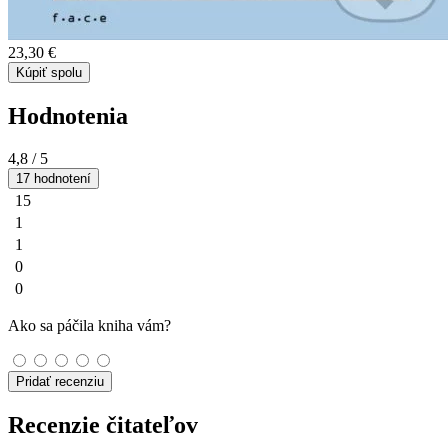
23,30 €
Kúpiť spolu
Hodnotenia
4,8
/ 5
17 hodnotení
15
1
1
0
0
Ako sa páčila kniha vám?
Pridať recenziu
Recenzie čitateľov