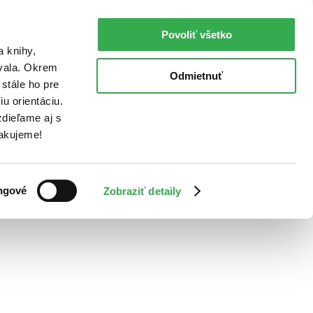
Povoliť všetko
a knihy,
ovala. Okrem
Odmietnuť
stále ho pre
u orientáciu.
dieľame aj s
Ďakujeme!
ngové
Zobraziť detaily