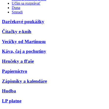
Učím sa rozprávať
Duna
Smradi
Darčekové poukážky
Čítačky e-kníh
Vecičky od Martinusu
Káva, čaj a pochutiny
Hrnčeky a fľaše
Papiernictvo
Zápisníky a kalendáre
Hudba
LP platne