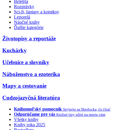
Beletria
Rozprávky
Sci-fi, fantasy a komiksy
Leporelá
Náučné knihy
Ďalšie kategórie
Životopisy a reportáže
Kuchárky
Učebnice a slovníky
Náboženstvo a ezoterika
Mapy a cestovanie
Cudzojazyčná literatúra
Knihomoľský pomocník
Spýtajte sa Sherlocka, čo čítať
Odporúčame pre vás
Knižné tipy ušité na mieru vám
Všetky knihy
Knihy roka 2025
Bestsellery