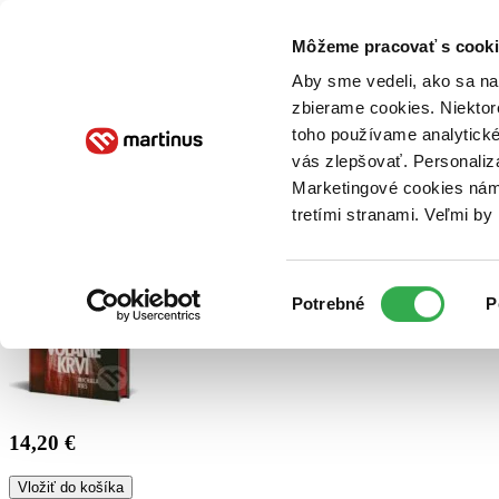
Doručenie
Kníhkupectvá
Knihovrátok
Poukážky
Knižný blog
Kontakt
Môžeme pracovať s cooki
Aby sme vedeli, ako sa na 
zbierame cookies. Niektor
E-knihy
Audioknihy
Hry
Filmy
Knihy
Doplnky
toho používame analytické
vás zlepšovať. Personaliz
Vyhľadávanie
Marketingové cookies nám 
tretími stranami. Veľmi b
Prihlásiť
Výber
Potrebné
P
súhlasu
14,20 €
Vložiť do košíka