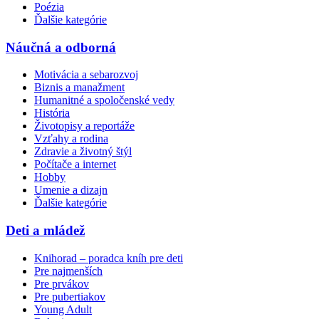
Poézia
Ďalšie kategórie
Náučná a odborná
Motivácia a sebarozvoj
Biznis a manažment
Humanitné a spoločenské vedy
História
Životopisy a reportáže
Vzťahy a rodina
Zdravie a životný štýl
Počítače a internet
Hobby
Umenie a dizajn
Ďalšie kategórie
Deti a mládež
Knihorad – poradca kníh pre deti
Pre najmenších
Pre prvákov
Pre pubertiakov
Young Adult