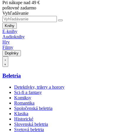
Pri nákupe nad 49 €
poštovné zadarmo
Vyhľadávanie
Knihy
E-knihy
Audioknihy
Hry
Filmy
Doplnky
Beletria
Detektívky, trilery a horory
Sci-fi a fantasy
Komiksy
Romantika
Spoločenská beletria
Klasika
Historické
Slovenská beletria
Svetová beletria