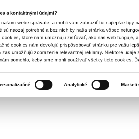
es a kontaktnými údajmi?
našom webe správate, a mohli vám zobraziť tie najlepšie tipy n
é sú naozaj potrebné a bez nich by naša stránka vôbec nefung
 cookies, ktoré nám umožňujú zisťovať, ako náš web funguje, a 
ačné cookies nám dovoľujú prispôsobovať stránku pre vašu lepši
zas umožňujú zobrazenie relevantnej reklamy. Niektoré údaje z
y nám pomohlo, keby sme mohli používať všetky tieto cookies. 
ersonalizačné
Analytické
Marketi