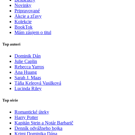
Novinky
Pripravované
Akcie a zľavy
Kolekcie
BookTok
Mám záujem o titul
Top autori
Dominik Dán
Julie Caplin
Rebecca Yarros
Ana Huang
Sarah J. Maas
Táňa Keleová Vasilková
Lucinda Riley
Top série
Romantické úteky
Harry Potter
Kapitán Stein a Notár Barbarič
Denník odvážneho bojka
Krimi Dominika Dána