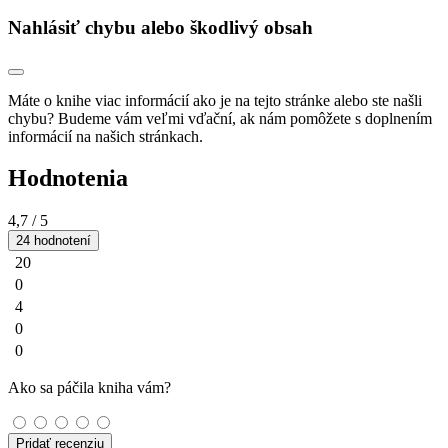
Nahlásiť chybu alebo škodlivý obsah
Máte o knihe viac informácií ako je na tejto stránke alebo ste našli
chybu? Budeme vám veľmi vďační, ak nám pomôžete s doplnením
informácií na našich stránkach.
Hodnotenia
4,7
/ 5
24 hodnotení
20
0
4
0
0
Ako sa páčila kniha vám?
Pridať recenziu