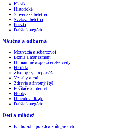
Klasika
Historické
Slovenská beletria
Svetová beletria
Poézia
Ďalšie kategórie
Náučná a odborná
Motivácia a sebarozvoj
Biznis a manažment
Humanitné a spoločenské vedy
História
Životopisy a reportáže
Vzťahy a rodina
Zdravie a životný štýl
Počítače a internet
Hobby
Umenie a dizajn
Ďalšie kategórie
Deti a mládež
Knihorad – poradca kníh pre deti