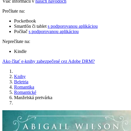
Viac informácií v
našich návodoch
Prečítate na:
Pocketbook
Smartfón či tablet
s podporovanou aplikáciou
Počítač
s podporovanou aplikáciou
Neprečítate na:
Kindle
Ako čítať e-knihy zabezpečené cez Adobe DRM?
Knihy
Beletria
Romantika
Romantické
Manželská pretvárka