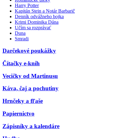
Harry Potter
Kapitán Stein a Notár Barbarič
Denník odvážneho bojka
Krimi Dominika Dána
Učím sa rozprávať
Duna
Smradi
Darčekové poukážky
Čítačky e-kníh
Vecičky od Martinusu
Káva, čaj a pochutiny
Hrnčeky a fľaše
Papiernictvo
Zápisníky a kalendáre