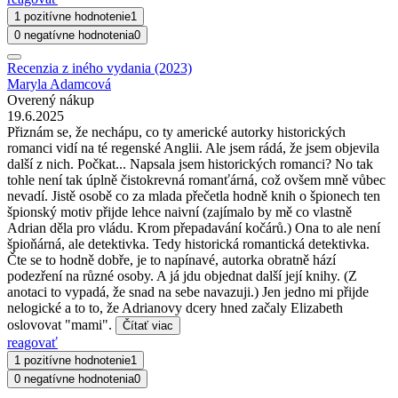
1 pozitívne hodnotenie
1
0 negatívne hodnotenia
0
Recenzia z iného vydania (2023)
Maryla Adamcová
Overený nákup
19.6.2025
Přiznám se, že nechápu, co ty americké autorky historických
romanci vidí na té regenské Anglii. Ale jsem rádá, že jsem objevila
další z nich. Počkat... Napsala jsem historických romanci? No tak
tohle není tak úplně čistokrevná romanťárná, což ovšem mně vůbec
nevadí. Jistě osobě co za mlada přečetla hodně knih o špionech ten
špionský motiv přijde lehce naivní (zajímalo by mě co vlastně
Adrian děla pro vládu. Krom přepadavání kočárů.) Ona to ale není
špioňárná, ale detektivka. Tedy historická romantická detektivka.
Čte se to hodně dobře, je to napínavé, autorka obratně hází
podezření na různé osoby. A já jdu objednat další její knihy. (Z
anotaci to vypadá, že snad na sebe navazuji.) Jen jedno mi přijde
nelogické a to to, že Adrianovy dcery hned začaly Elizabeth
oslovovat "mami".
Čítať viac
reagovať
1 pozitívne hodnotenie
1
0 negatívne hodnotenia
0