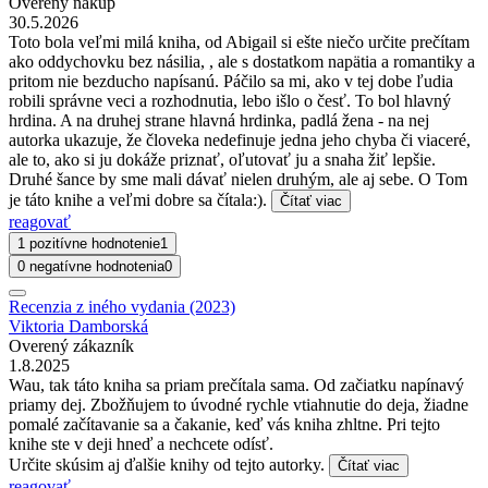
Overený nákup
30.5.2026
Toto bola veľmi milá kniha, od Abigail si ešte niečo určite prečítam
ako oddychovku bez násilia, , ale s dostatkom napätia a romantiky a
pritom nie bezducho napísanú. Páčilo sa mi, ako v tej dobe ľudia
robili správne veci a rozhodnutia, lebo išlo o česť. To bol hlavný
hrdina. A na druhej strane hlavná hrdinka, padlá žena - na nej
autorka ukazuje, že človeka nedefinuje jedna jeho chyba či viaceré,
ale to, ako si ju dokáže priznať, oľutovať ju a snaha žiť lepšie.
Druhé šance by sme mali dávať nielen druhým, ale aj sebe. O Tom
je táto knihe a veľmi dobre sa čítala:).
Čítať viac
reagovať
1 pozitívne hodnotenie
1
0 negatívne hodnotenia
0
Recenzia z iného vydania (2023)
Viktoria Damborská
Overený zákazník
1.8.2025
Wau, tak táto kniha sa priam prečítala sama. Od začiatku napínavý
priamy dej. Zbožňujem to úvodné rychle vtiahnutie do deja, žiadne
pomalé začítavanie sa a čakanie, keď vás kniha zhltne. Pri tejto
knihe ste v deji hneď a nechcete odísť.
Určite skúsim aj ďalšie knihy od tejto autorky.
Čítať viac
reagovať