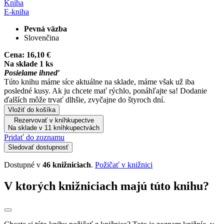
Kniha
E-kniha
Pevná väzba
Slovenčina
Cena:
16,10 €
Na sklade 1 ks
Posielame ihneď
Túto knihu máme síce aktuálne na sklade, máme však už iba
posledné kusy. Ak ju chcete mať rýchlo, ponáhľajte sa! Dodanie
ďalších môže trvať dlhšie, zvyčajne do štyroch dní.
Vložiť do košíka
Rezervovať v kníhkupectve
Na sklade v 11 kníhkupectvách
Pridať do zoznamu
Sledovať dostupnosť
Dostupné v
46 knižniciach
.
Požičať v knižnici
V ktorých knižniciach majú túto knihu?