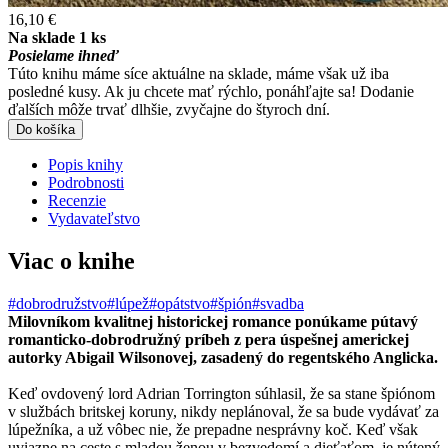
16,10 €
Na sklade 1 ks
Posielame ihneď
Túto knihu máme síce aktuálne na sklade, máme však už iba
posledné kusy. Ak ju chcete mať rýchlo, ponáhľajte sa! Dodanie
ďalších môže trvať dlhšie, zvyčajne do štyroch dní.
Do košíka
Popis knihy
Podrobnosti
Recenzie
Vydavateľstvo
Viac o knihe
#dobrodružstvo
#lúpež
#opátstvo
#špión
#svadba
Milovníkom kvalitnej historickej romance ponúkame pútavý
romanticko-dobrodružný príbeh z pera úspešnej americkej
autorky Abigail Wilsonovej, zasadený do regentského Anglicka.
Keď ovdovený lord Adrian Torrington súhlasil, že sa stane špiónom
v službách britskej koruny, nikdy neplánoval, že sa bude vydávať za
lúpežníka, a už vôbec nie, že prepadne nesprávny koč. Keď však
uviazne na ceste s mladou ženou v bezvedomí a dieťaťom, je nútený