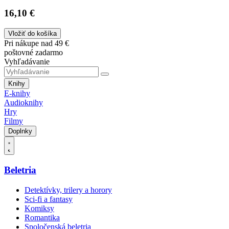
16,10 €
Vložiť do košíka
Pri nákupe nad 49 €
poštovné zadarmo
Vyhľadávanie
Knihy
E-knihy
Audioknihy
Hry
Filmy
Doplnky
Beletria
Detektívky, trilery a horory
Sci-fi a fantasy
Komiksy
Romantika
Spoločenská beletria