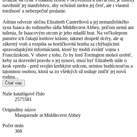
navrhnúť jej manželstvo, aby ochránil nielen jej česť, ale i vlastnú
totožnosť a nebezpečné poslanie.
Adrian odvezie slečnu Elizabeth Cantrellovú a jej nemanželského
syna Isaaca do rodinného sídla Middlecrest Abbey, pričom nemá ani
tušenia, že Isaacovým otcom je jeho mladší brat. Na veľkolepom
panstve ich čakajú lordove krásne, takmer dospelé dcéry, ale aj
zákerný vrah a rozpúta sa horúčkovitá honba za chýbajúcimi
spravodajskými informáciami, ktoré by mohli zvrátiť vojnu s
Francúzskom. V obave z toho, čo by lord Torrington mohol urobiť,
keby sa dozvedel pravdu o jej synovi, musí byť Elizabeth stále o
krok vpredu - pred svojím krehkým srdcom, neistou budúcnosťou a
tajomnou osobou, ktorá sa zo všetkých síl usiluje zničiť jej novú
rodinu...
Čítať viac
Naše katalógové číslo
2575581
Originálny názov
Masquerade at Middlecrest Abbey
Počet strán
368