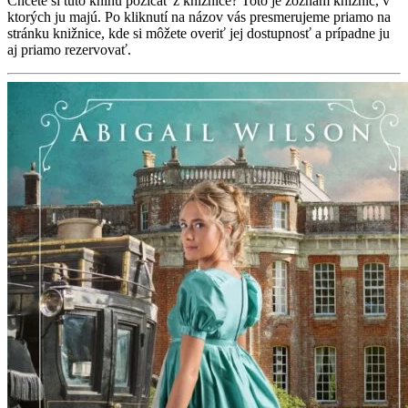
Chcete si túto knihu požičať z knižnice? Toto je zoznam knižníc, v
ktorých ju majú. Po kliknutí na názov vás presmerujeme priamo na
stránku knižnice, kde si môžete overiť jej dostupnosť a prípadne ju
aj priamo rezervovať.