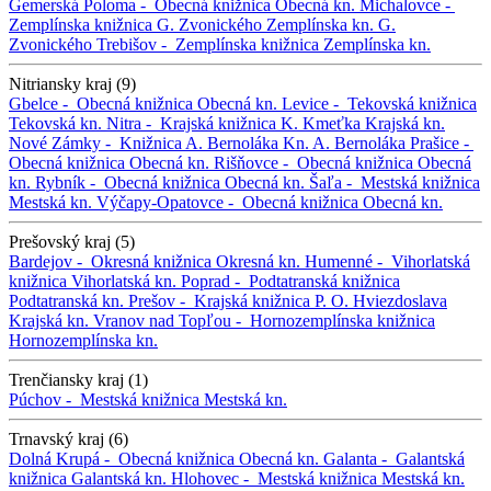
Gemerská Poloma -
Obecná knižnica
Obecná kn.
Michalovce -
Zemplínska knižnica G. Zvonického
Zemplínska kn. G.
Zvonického
Trebišov -
Zemplínska knižnica
Zemplínska kn.
Nitriansky kraj (9)
Gbelce -
Obecná knižnica
Obecná kn.
Levice -
Tekovská knižnica
Tekovská kn.
Nitra -
Krajská knižnica K. Kmeťka
Krajská kn.
Nové Zámky -
Knižnica A. Bernoláka
Kn. A. Bernoláka
Prašice -
Obecná knižnica
Obecná kn.
Rišňovce -
Obecná knižnica
Obecná
kn.
Rybník -
Obecná knižnica
Obecná kn.
Šaľa -
Mestská knižnica
Mestská kn.
Výčapy-Opatovce -
Obecná knižnica
Obecná kn.
Prešovský kraj (5)
Bardejov -
Okresná knižnica
Okresná kn.
Humenné -
Vihorlatská
knižnica
Vihorlatská kn.
Poprad -
Podtatranská knižnica
Podtatranská kn.
Prešov -
Krajská knižnica P. O. Hviezdoslava
Krajská kn.
Vranov nad Topľou -
Hornozemplínska knižnica
Hornozemplínska kn.
Trenčiansky kraj (1)
Púchov -
Mestská knižnica
Mestská kn.
Trnavský kraj (6)
Dolná Krupá -
Obecná knižnica
Obecná kn.
Galanta -
Galantská
knižnica
Galantská kn.
Hlohovec -
Mestská knižnica
Mestská kn.