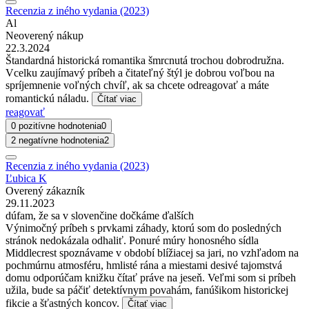
Recenzia z iného vydania (2023)
Al
Neoverený nákup
22.3.2024
Štandardná historická romantika šmrcnutá trochou dobrodružna.
Vcelku zaujímavý príbeh a čitateľný štýl je dobrou voľbou na
spríjemnenie voľných chvíľ, ak sa chcete odreagovať a máte
romantickú náladu.
Čítať viac
reagovať
0 pozitívne hodnotenia
0
2 negatívne hodnotenia
2
Recenzia z iného vydania (2023)
Ľubica K
Overený zákazník
29.11.2023
dúfam, že sa v slovenčine dočkáme ďalších
Výnimočný príbeh s prvkami záhady, ktorú som do posledných
stránok nedokázala odhaliť. Ponuré múry honosného sídla
Middlecrest spoznávame v období blížiacej sa jari, no vzhľadom na
pochmúrnu atmosféru, hmlisté rána a miestami desivé tajomstvá
domu odporúčam knižku čítať práve na jeseň. Veľmi som si príbeh
užila, bude sa páčiť detektívnym povahám, fanúšikom historickej
fikcie a šťastných koncov.
Čítať viac