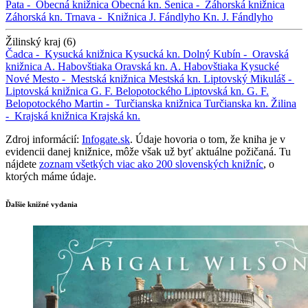
Pata -
Obecná knižnica
Obecná kn.
Senica -
Záhorská knižnica
Záhorská kn.
Trnava -
Knižnica J. Fándlyho
Kn. J. Fándlyho
Žilinský kraj (6)
Čadca -
Kysucká knižnica
Kysucká kn.
Dolný Kubín -
Oravská
knižnica A. Habovštiaka
Oravská kn. A. Habovštiaka
Kysucké
Nové Mesto -
Mestská knižnica
Mestská kn.
Liptovský Mikuláš -
Liptovská knižnica G. F. Belopotockého
Liptovská kn. G. F.
Belopotockého
Martin -
Turčianska knižnica
Turčianska kn.
Žilina
-
Krajská knižnica
Krajská kn.
Zdroj informácií:
Infogate.sk
. Údaje hovoria o tom, že kniha je v
evidencii danej knižnice, môže však už byť aktuálne požičaná. Tu
nájdete
zoznam všetkých viac ako 200 slovenských knižníc
, o
ktorých máme údaje.
Ďalšie knižné vydania