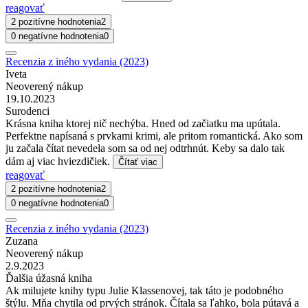
reagovať
2 pozitívne hodnotenia
2
0 negatívne hodnotenia
0
Recenzia z iného vydania (2023)
Iveta
Neoverený nákup
19.10.2023
Surodenci
Krásna kniha ktorej nič nechýba. Hned od začiatku ma upútala.
Perfektne napísaná s prvkami krimi, ale pritom romantická. Ako som
ju začala čítat nevedela som sa od nej odtrhnút. Keby sa dalo tak
dám aj viac hviezdičiek.
Čítať viac
reagovať
2 pozitívne hodnotenia
2
0 negatívne hodnotenia
0
Recenzia z iného vydania (2023)
Zuzana
Neoverený nákup
2.9.2023
Ďalšia úžasná kniha
Ak milujete knihy typu Julie Klassenovej, tak táto je podobného
štýlu. Mňa chytila od prvých stránok. Čítala sa ľahko, bola pútavá a