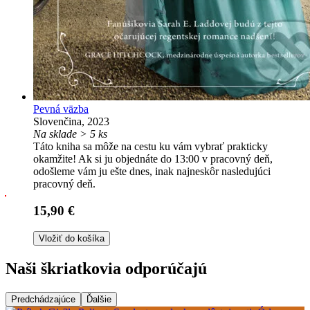
Pevná väzba
Slovenčina, 2023
Na sklade > 5 ks
Táto kniha sa môže na cestu ku vám vybrať prakticky
okamžite! Ak si ju objednáte do 13:00 v pracovný deň,
odošleme vám ju ešte dnes, inak najneskôr nasledujúci
pracovný deň.
15,90 €
Vložiť do košíka
Naši škriatkovia odporúčajú
Predchádzajúce
Ďalšie