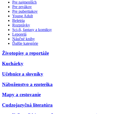
Pre najmenších
Pre prvákov
Pre pubertiakov
Young Adult
Beletria
Rozprávky
Sci-fi, fantasy a komiksy
Leporelá
Náučné knihy
Ďalšie kategórie
Životopisy a reportáže
Kuchárky
Učebnice a slovníky
Náboženstvo a ezoterika
Mapy a cestovanie
Cudzojazyčná literatúra