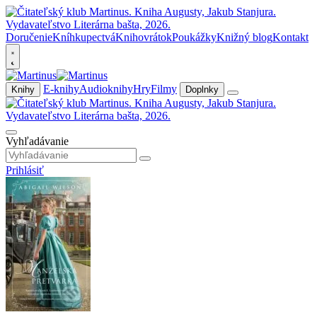
Doručenie
Kníhkupectvá
Knihovrátok
Poukážky
Knižný blog
Kontakt
E-knihy
Audioknihy
Hry
Filmy
Knihy
Doplnky
Vyhľadávanie
Prihlásiť