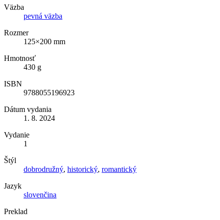
Väzba
pevná väzba
Rozmer
125×200 mm
Hmotnosť
430 g
ISBN
9788055196923
Dátum vydania
1. 8. 2024
Vydanie
1
Štýl
dobrodružný
,
historický
,
romantický
Jazyk
slovenčina
Preklad