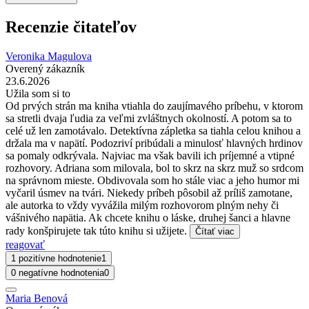
Recenzie čitateľov
Veronika Magulova
Overený zákazník
23.6.2026
Užila som si to
Od prvých strán ma kniha vtiahla do zaujímavého príbehu, v ktorom
sa stretli dvaja ľudia za veľmi zvláštnych okolností. A potom sa to
celé už len zamotávalo. Detektívna zápletka sa tiahla celou knihou a
držala ma v napätí. Podozriví pribúdali a minulosť hlavných hrdinov
sa pomaly odkrývala. Najviac ma však bavili ich príjemné a vtipné
rozhovory. Adriana som milovala, bol to skrz na skrz muž so srdcom
na správnom mieste. Obdivovala som ho stále viac a jeho humor mi
vyčaril úsmev na tvári. Niekedy príbeh pôsobil až príliš zamotane,
ale autorka to vždy vyvážila milým rozhovorom plným nehy či
vášnivého napätia. Ak chcete knihu o láske, druhej šanci a hlavne
rady konšpirujete tak túto knihu si užijete.
Čítať viac
reagovať
1 pozitívne hodnotenie
1
0 negatívne hodnotenia
0
Maria Benová