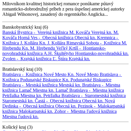
Milovníkom kvalitnej historickej romance ponúkame pútavý
romanticko-dobrodružný príbeh z pera úspešnej americkej autorky
Abigail Wilsonovej, zasadený do regentského Anglicka...
Banskobystrický kraj (6)
Banská Bystrica -
Verejná knižnica M. Kováča
Verejná kn. M.
Kováča
Horná Ves -
Obecná knižnica
Obecná kn.
Kremnica -
Knižnica J. Kollára
Kn. J. Kollára
Rimavská Sobota -
Knižnica M.
Hrebendu
Kn. M. Hrebendu
Veľký Krtíš -
Hontiansko-
novohradská knižnica A.H. Škultétyho
Hontiansko-novohradská kn.
Zvolen -
Krajská knižnica Ľ. Štúra
Krajská kn.
Bratislavský kraj (10)
Bratislava -
Knižnica Nové Mesto
Kn. Nové Mesto
Bratislava -
Knižnica Podunajské Biskupice
Kn. Podunajské Biskupice
Bratislava -
Mestská knižnica
Mestská kn.
Bratislava -
Miestna
knižnica Lamač
Miestna kn. Lamač
Bratislava -
Miestna knižnica
Petržalka
Miestna kn. Petržalka
Bratislava -
Staromestská knižnica
Staromestská kn.
Častá -
Obecná knižnica
Obecná kn.
Nová
Dedinka -
Obecná knižnica
Obecná kn.
Pezinok -
Malokarpatská
knižnica
Malokarpatská kn.
Zohor -
Miestna ľudová knižnica
Miestna ľudová kn.
Košický kraj (3)