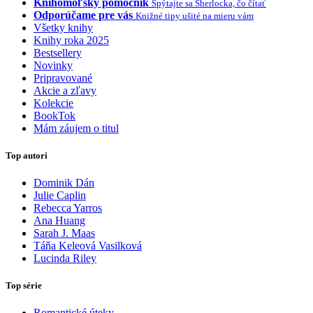
Knihomoľský pomocník
Spýtajte sa Sherlocka, čo čítať
Odporúčame pre vás
Knižné tipy ušité na mieru vám
Všetky knihy
Knihy roka 2025
Bestsellery
Novinky
Pripravované
Akcie a zľavy
Kolekcie
BookTok
Mám záujem o titul
Top autori
Dominik Dán
Julie Caplin
Rebecca Yarros
Ana Huang
Sarah J. Maas
Táňa Keleová Vasilková
Lucinda Riley
Top série
Romantické úteky