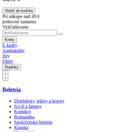
Vložiť do košíka
Pri nákupe nad 49 €
poštovné zadarmo
Vyhľadávanie
Knihy
E-knihy
Audioknihy
Hry
Filmy
Doplnky
Beletria
Detektívky, trilery a horory
Sci-fi a fantasy
Komiksy
Romantika
Spoločenská beletria
Klasika