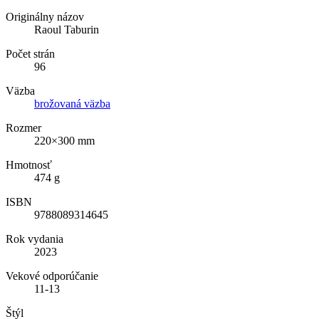
Originálny názov
Raoul Taburin
Počet strán
96
Väzba
brožovaná väzba
Rozmer
220×300 mm
Hmotnosť
474 g
ISBN
9788089314645
Rok vydania
2023
Vekové odporúčanie
11-13
Štýl