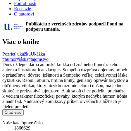
Podrobnosti
Recenzie
O autorovi
Publikáciu z verejných zdrojov podporil Fond na
podporu umenia.
Viac o knihe
Pozrieť ukážku
Ukážka
#humor
#láska
#tajomstvo
Dnes už legendárna autorská knižka od známeho francúzskeho
autora a ilustrátora Jean-Jacques Sempého rozpráva dojemný príbeh
o priateľstve, dôvere, ješitnosti a Sempého veľkej celoživotnej láske:
cyklistike. Raoul Taburin, hrdina knihy, geniálny opravár bicyklov a
obľúbený vtipkár, ktorý bicyklu rozumie telom i dušou, má jedno
skutočne prekvapivé tajomstvo. A ak sa oň chce podeliť, prichádza
k veciam takmer filozofickej povahy, ktorým nechýba humor, irónia
a nadhľad. Nadčasový komiksový príbeh o vášňach a túžbach je
nielen pre deti.
Čítať viac
Naše katalógové číslo
1866629