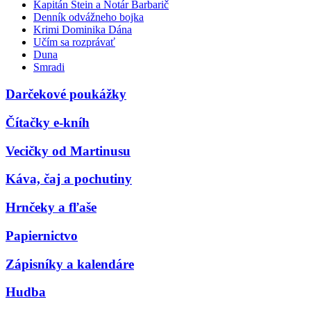
Kapitán Stein a Notár Barbarič
Denník odvážneho bojka
Krimi Dominika Dána
Učím sa rozprávať
Duna
Smradi
Darčekové poukážky
Čítačky e-kníh
Vecičky od Martinusu
Káva, čaj a pochutiny
Hrnčeky a fľaše
Papiernictvo
Zápisníky a kalendáre
Hudba