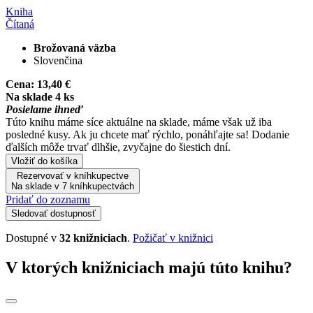
Kniha
Čítaná
Brožovaná väzba
Slovenčina
Cena:
13,40 €
Na sklade 4 ks
Posielame ihneď
Túto knihu máme síce aktuálne na sklade, máme však už iba
posledné kusy. Ak ju chcete mať rýchlo, ponáhľajte sa! Dodanie
ďalších môže trvať dlhšie, zvyčajne do šiestich dní.
Vložiť do košíka
Rezervovať v kníhkupectve
Na sklade v 7 kníhkupectvách
Pridať do zoznamu
Sledovať dostupnosť
Dostupné v
32 knižniciach
.
Požičať v knižnici
V ktorých knižniciach majú túto knihu?