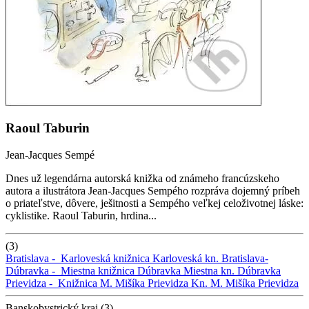
Raoul Taburin
Jean-Jacques Sempé
Dnes už legendárna autorská knižka od známeho francúzskeho
autora a ilustrátora Jean-Jacques Sempého rozpráva dojemný príbeh
o priateľstve, dôvere, ješitnosti a Sempého veľkej celoživotnej láske:
cyklistike. Raoul Taburin, hrdina...
(3)
Bratislava -
Karloveská knižnica
Karloveská kn.
Bratislava-
Dúbravka -
Miestna knižnica Dúbravka
Miestna kn. Dúbravka
Prievidza -
Knižnica M. Mišíka Prievidza
Kn. M. Mišíka Prievidza
Banskobystrický kraj (3)