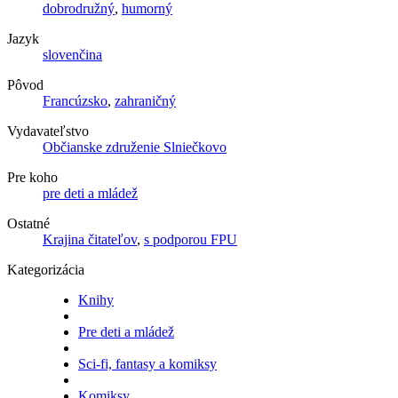
dobrodružný
,
humorný
Jazyk
slovenčina
Pôvod
Francúzsko
,
zahraničný
Vydavateľstvo
Občianske združenie Slniečkovo
Pre koho
pre deti a mládež
Ostatné
Krajina čitateľov
,
s podporou FPU
Kategorizácia
Knihy
Pre deti a mládež
Sci-fi, fantasy a komiksy
Komiksy