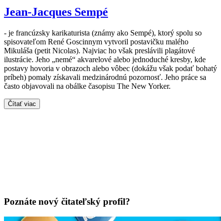
Jean-Jacques Sempé
- je francúzsky karikaturista (známy ako Sempé), ktorý spolu so
spisovateľom René Goscinnym vytvoril postavičku malého
Mikuláša (petit Nicolas). Najviac ho však preslávili plagátové
ilustrácie. Jeho „nemé“ akvarelové alebo jednoduché kresby, kde
postavy hovoria v obrazoch alebo vôbec (dokážu však podať bohatý
príbeh) pomaly získavali medzinárodnú pozornosť. Jeho práce sa
často objavovali na obálke časopisu The New Yorker.
Čítať viac
Poznáte nový čitateľský profil?