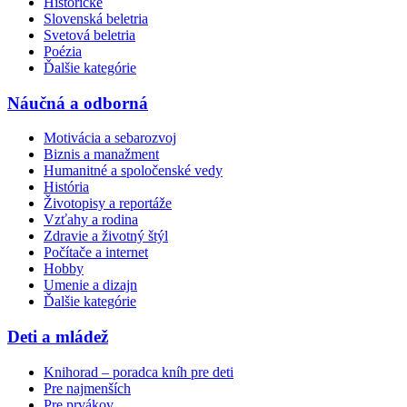
Historické
Slovenská beletria
Svetová beletria
Poézia
Ďalšie kategórie
Náučná a odborná
Motivácia a sebarozvoj
Biznis a manažment
Humanitné a spoločenské vedy
História
Životopisy a reportáže
Vzťahy a rodina
Zdravie a životný štýl
Počítače a internet
Hobby
Umenie a dizajn
Ďalšie kategórie
Deti a mládež
Knihorad – poradca kníh pre deti
Pre najmenších
Pre prvákov