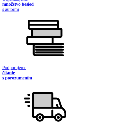
množstvo besied
s autormi
Podporujeme
čítanie
s porozumením