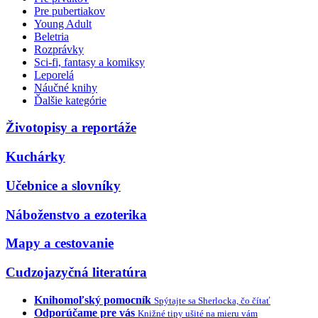
Pre pubertiakov
Young Adult
Beletria
Rozprávky
Sci-fi, fantasy a komiksy
Leporelá
Náučné knihy
Ďalšie kategórie
Životopisy a reportáže
Kuchárky
Učebnice a slovníky
Náboženstvo a ezoterika
Mapy a cestovanie
Cudzojazyčná literatúra
Knihomoľský pomocník
Spýtajte sa Sherlocka, čo čítať
Odporúčame pre vás
Knižné tipy ušité na mieru vám