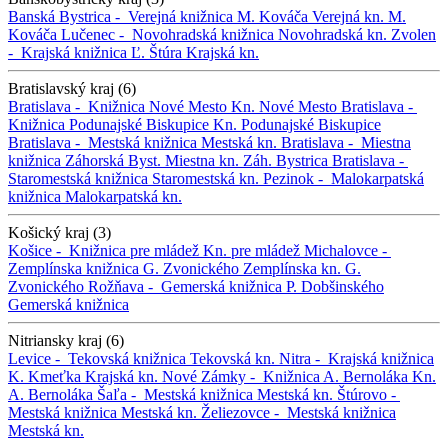
Banská Bystrica -
Verejná knižnica M. Kováča
Verejná kn. M.
Kováča
Lučenec -
Novohradská knižnica
Novohradská kn.
Zvolen
-
Krajská knižnica Ľ. Štúra
Krajská kn.
Bratislavský kraj (6)
Bratislava -
Knižnica Nové Mesto
Kn. Nové Mesto
Bratislava -
Knižnica Podunajské Biskupice
Kn. Podunajské Biskupice
Bratislava -
Mestská knižnica
Mestská kn.
Bratislava -
Miestna
knižnica Záhorská Byst.
Miestna kn. Záh. Bystrica
Bratislava -
Staromestská knižnica
Staromestská kn.
Pezinok -
Malokarpatská
knižnica
Malokarpatská kn.
Košický kraj (3)
Košice -
Knižnica pre mládež
Kn. pre mládež
Michalovce -
Zemplínska knižnica G. Zvonického
Zemplínska kn. G.
Zvonického
Rožňava -
Gemerská knižnica P. Dobšinského
Gemerská knižnica
Nitriansky kraj (6)
Levice -
Tekovská knižnica
Tekovská kn.
Nitra -
Krajská knižnica
K. Kmeťka
Krajská kn.
Nové Zámky -
Knižnica A. Bernoláka
Kn.
A. Bernoláka
Šaľa -
Mestská knižnica
Mestská kn.
Štúrovo -
Mestská knižnica
Mestská kn.
Želiezovce -
Mestská knižnica
Mestská kn.