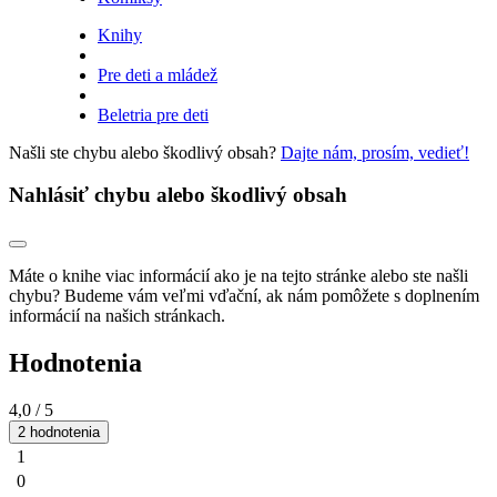
Knihy
Pre deti a mládež
Beletria pre deti
Našli ste chybu alebo škodlivý obsah?
Dajte nám, prosím, vedieť!
Nahlásiť chybu alebo škodlivý obsah
Máte o knihe viac informácií ako je na tejto stránke alebo ste našli
chybu? Budeme vám veľmi vďační, ak nám pomôžete s doplnením
informácií na našich stránkach.
Hodnotenia
4,0
/ 5
2 hodnotenia
1
0