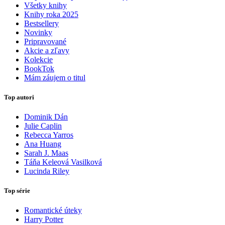
Všetky knihy
Knihy roka 2025
Bestsellery
Novinky
Pripravované
Akcie a zľavy
Kolekcie
BookTok
Mám záujem o titul
Top autori
Dominik Dán
Julie Caplin
Rebecca Yarros
Ana Huang
Sarah J. Maas
Táňa Keleová Vasilková
Lucinda Riley
Top série
Romantické úteky
Harry Potter