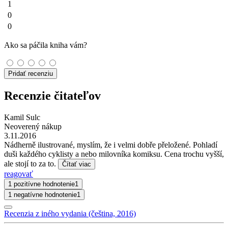
1
0
0
Ako sa páčila kniha vám?
Pridať recenziu
Recenzie čitateľov
Kamil Sulc
Neoverený nákup
3.11.2016
Nádherně ilustrované, myslím, že i velmi dobře přeložené. Pohladí
duši každého cyklisty a nebo milovníka komiksu. Cena trochu vyšší,
ale stojí to za to.
Čítať viac
reagovať
1 pozitívne hodnotenie
1
1 negatívne hodnotenie
1
Recenzia z iného vydania (čeština, 2016)