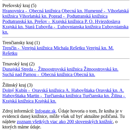
Prešovský kraj (5)
Hranovnica -
Obecná knižnica
Obecná kn.
Humenné -
Vihorlatská
knižnica
Vihorlatská kn.
Poprad -
Podtatranská knižnica
Podtatranská kn.
Prešov -
Krajská knižnica P. O. Hviezdoslava
Krajská kn.
Stará Ľubovňa -
Ľubovnianska knižnica
Ľubovnianska
kn.
Trenčiansky kraj (1)
Trenčín -
Verejná knižnica Michala Rešetku
Verejná kn. M.
Rešetku
Trnavský kraj (2)
Dunajská Streda -
Žitnoostrovská knižnica
Žitnoostrovská kn.
Suchá nad Parnou -
Obecná knižnica
Obecná kn.
Žilinský kraj (3)
Dolný Kubín -
Oravská knižnica A. Habovštiaka
Oravská kn. A.
Habovštiaka
Martin -
Turčianska knižnica
Turčianska kn.
Žilina -
Krajská knižnica
Krajská kn.
Zdroj informácií:
Infogate.sk
. Údaje hovoria o tom, že kniha je v
evidencii danej knižnice, môže však už byť aktuálne požičaná. Tu
nájdete
zoznam všetkých viac ako 200 slovenských knižníc
, o
ktorých máme údaje.