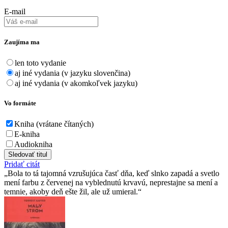
E-mail
Zaujíma ma
len toto vydanie
aj iné vydania (v jazyku slovenčina)
aj iné vydania (v akomkoľvek jazyku)
Vo formáte
Kniha (vrátane čítaných)
E-kniha
Audiokniha
Sledovať titul
Pridať citát
Bola to tá tajomná vzrušujúca časť dňa, keď slnko zapadá a svetlo
mení farbu z červenej na vyblednutú krvavú, neprestajne sa mení a
temnie, akoby deň ešte žil, ale už umieral.