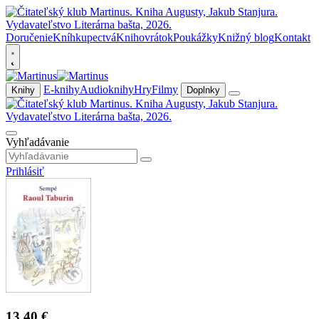
Doručenie
Kníhkupectvá
Knihovrátok
Poukážky
Knižný blog
Kontakt
E-knihy
Audioknihy
Hry
Filmy
Knihy
Doplnky
Vyhľadávanie
Prihlásiť
13,40 €