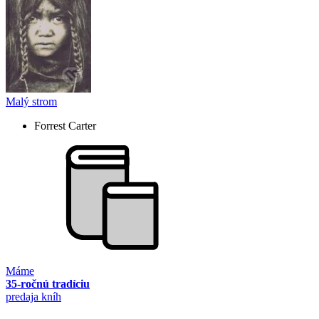
Malý strom
Forrest Carter
Máme
35-ročnú tradíciu
predaja kníh