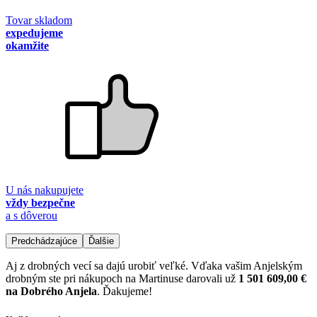
Tovar skladom
expedujeme
okamžite
U nás nakupujete
vždy bezpečne
a s dôverou
Predchádzajúce
Ďalšie
Aj z drobných vecí sa dajú urobiť veľké. Vďaka vašim Anjelským
drobným ste pri nákupoch na Martinuse darovali už
1 501 609,00 €
na Dobrého Anjela
. Ďakujeme!