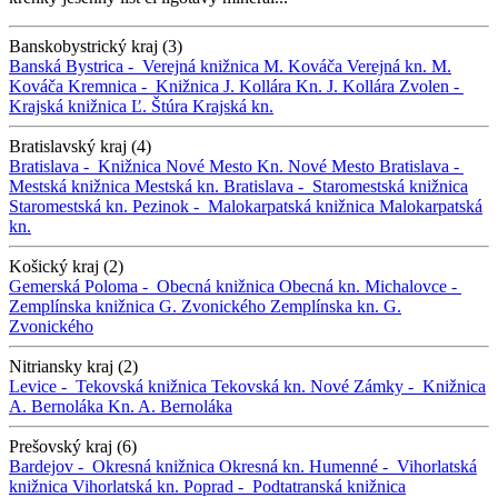
Banskobystrický kraj (3)
Banská Bystrica -
Verejná knižnica M. Kováča
Verejná kn. M.
Kováča
Kremnica -
Knižnica J. Kollára
Kn. J. Kollára
Zvolen -
Krajská knižnica Ľ. Štúra
Krajská kn.
Bratislavský kraj (4)
Bratislava -
Knižnica Nové Mesto
Kn. Nové Mesto
Bratislava -
Mestská knižnica
Mestská kn.
Bratislava -
Staromestská knižnica
Staromestská kn.
Pezinok -
Malokarpatská knižnica
Malokarpatská
kn.
Košický kraj (2)
Gemerská Poloma -
Obecná knižnica
Obecná kn.
Michalovce -
Zemplínska knižnica G. Zvonického
Zemplínska kn. G.
Zvonického
Nitriansky kraj (2)
Levice -
Tekovská knižnica
Tekovská kn.
Nové Zámky -
Knižnica
A. Bernoláka
Kn. A. Bernoláka
Prešovský kraj (6)
Bardejov -
Okresná knižnica
Okresná kn.
Humenné -
Vihorlatská
knižnica
Vihorlatská kn.
Poprad -
Podtatranská knižnica