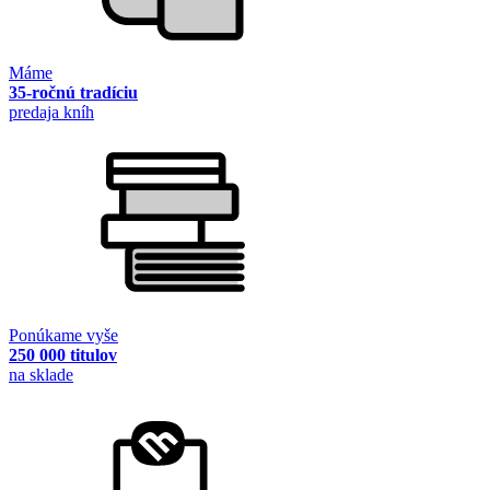
Máme
35-ročnú tradíciu
predaja kníh
Ponúkame vyše
250 000 titulov
na sklade