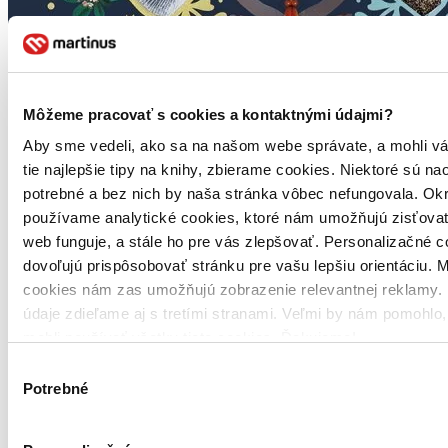
Môžeme pracovať s cookies a kontaktnými údajmi?
Aby sme vedeli, ako sa na našom webe správate, a mohli v
tie najlepšie tipy na knihy, zbierame cookies. Niektoré sú na
potrebné a bez nich by naša stránka vôbec nefungovala. Ok
23,50 €
Na sklade > 5 ks
používame analytické cookies, ktoré nám umožňujú zisťovať
Posielame ihneď
web funguje, a stále ho pre vás zlepšovať. Personalizačné 
Táto kniha sa môže na cestu ku vám vybrať prakticky okamžite! Ak
dovoľujú prispôsobovať stránku pre vašu lepšiu orientáciu. 
si ju objednáte do 13:00 v pracovný deň, odošleme vám ju ešte
dnes, inak najneskôr nasledujúci pracovný deň.
cookies nám zas umožňujú zobrazenie relevantnej reklamy. 
Do košíka
údaje zdieľame aj s tretími stranami. Veľmi by nám pomohlo
mohli používať všetky tieto cookies. Ďakujeme!
Popis knihy
Podrobnosti
Výber
Recenzie
Potrebné
súhlasu
Viac o knihe