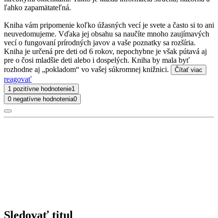
ľahko zapamätateľná.
Kniha vám pripomenie koľko úžasných vecí je svete a často si to ani
neuvedomujeme. Vďaka jej obsahu sa naučíte mnoho zaujímavých
vecí o fungovaní prírodných javov a vaše poznatky sa rozšíria.
Kniha je určená pre deti od 6 rokov, nepochybne je však pútavá aj
pre o čosi mladšie deti alebo i dospelých. Kniha by mala byť
rozhodne aj „pokladom“ vo vašej súkromnej knižnici.
Čítať viac
reagovať
1 pozitívne hodnotenie
1
0 negatívne hodnotenia
0
Sledovať titul