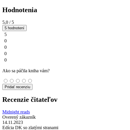
Hodnotenia
5,0
/ 5
5 hodnotení
5
0
0
0
0
Ako sa páčila kniha vám?
Pridať recenziu
Recenzie čitateľov
Midnight reads
Overený zákazník
14.11.2023
Edícia DK so zlatými stranami