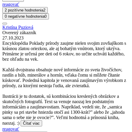
reagovať
2 pozitívne hodnotenia
2
0 negatívne hodnotenia
0
Kristína Puziová
Overený zákazník
27.10.2023
Encyklopédia Poklady prírody zaujme nielen svojim zovňajškom s
krásnou zlatou oriezkou, ale aj bohatým vnútrom, ktorý ukrýva.
Primárne je určená pre deti od 6 rokov, no určite uchváti každého,
bez ohľadu na vek.
Každá dvojstrana obsahuje nové informácie zo sveta živočíchov,
rastlín a húb, minerálov a hornín, vďaka čomu si môžete čítanie
kúskovať. Posledná kapitola je venovaná zaujímavým výrobkom z
prírody, za ktorými nestoja ľudia, ale zvieratká.
Ilustrácii je tu dostatok, sú kombináciou kreslených obrázkov a
skutočných fotografií. Text sa venuje naozaj len podstatným
informáciám a zaujímavostiam. Napríklad, vedeli ste, že „samica
pinky sa pri stavbe hniezda otočí asi 1300-krát?” alebo že „jahoda
sama o sebe nie je ovocie?”. Veľmi hodnotná a prínosná kniha,
naozaj. :)
Čítať viac
reagovať