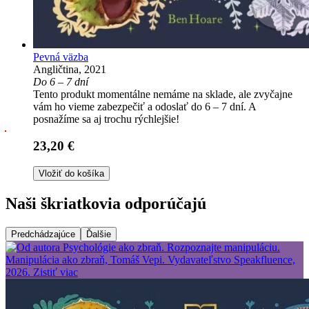
Pevná väzba
Angličtina, 2021
Do 6 – 7 dní
Tento produkt momentálne nemáme na sklade, ale zvyčajne
vám ho vieme zabezpečiť a odoslať do 6 – 7 dní. A
posnažíme sa aj trochu rýchlejšie!
23,20 €
Vložiť do košíka
Naši škriatkovia odporúčajú
Predchádzajúce
Ďalšie