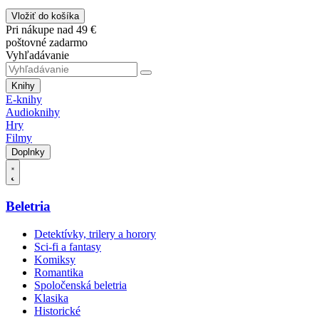
Vložiť do košíka
Pri nákupe nad 49 €
poštovné zadarmo
Vyhľadávanie
Knihy
E-knihy
Audioknihy
Hry
Filmy
Doplnky
Beletria
Detektívky, trilery a horory
Sci-fi a fantasy
Komiksy
Romantika
Spoločenská beletria
Klasika
Historické