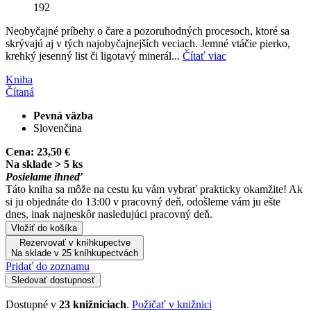
192
Neobyčajné príbehy o čare a pozoruhodných procesoch, ktoré sa
skrývajú aj v tých najobyčajnejších veciach. Jemné vtáčie pierko,
krehký jesenný list či ligotavý minerál...
Čítať viac
Kniha
Čítaná
Pevná väzba
Slovenčina
Cena:
23,50 €
Na sklade > 5 ks
Posielame ihneď
Táto kniha sa môže na cestu ku vám vybrať prakticky okamžite! Ak
si ju objednáte do 13:00 v pracovný deň, odošleme vám ju ešte
dnes, inak najneskôr nasledujúci pracovný deň.
Vložiť do košíka
Rezervovať v kníhkupectve
Na sklade v 25 kníhkupectvách
Pridať do zoznamu
Sledovať dostupnosť
Dostupné v
23 knižniciach
.
Požičať v knižnici