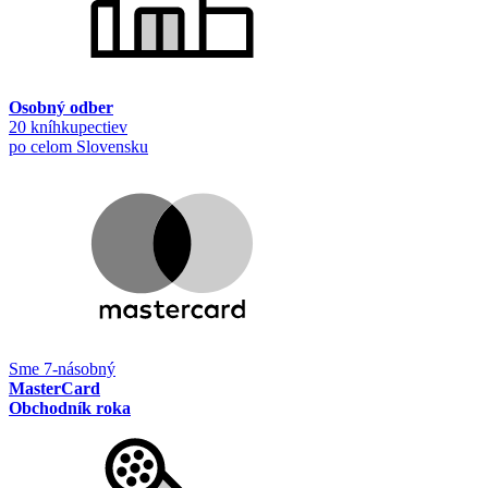
Osobný odber
20 kníhkupectiev
po celom Slovensku
Sme 7-násobný
MasterCard
Obchodník roka