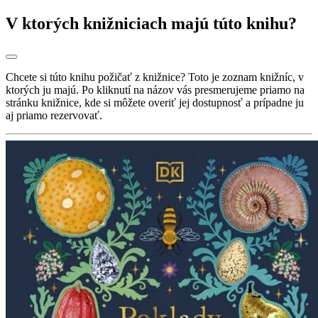
V ktorých knižniciach majú túto knihu?
Chcete si túto knihu požičať z knižnice? Toto je zoznam knižníc, v
ktorých ju majú. Po kliknutí na názov vás presmerujeme priamo na
stránku knižnice, kde si môžete overiť jej dostupnosť a prípadne ju
aj priamo rezervovať.