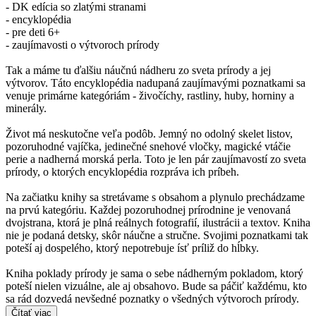
- DK edícia so zlatými stranami
- encyklopédia
- pre deti 6+
- zaujímavosti o výtvoroch prírody
Tak a máme tu ďalšiu náučnú nádheru zo sveta prírody a jej
výtvorov. Táto encyklopédia nadupaná zaujímavými poznatkami sa
venuje primárne kategóriám - živočíchy, rastliny, huby, horniny a
minerály.
Život má neskutočne veľa podôb. Jemný no odolný skelet listov,
pozoruhodné vajíčka, jedinečné snehové vločky, magické vtáčie
perie a nadherná morská perla. Toto je len pár zaujímavostí zo sveta
prírody, o ktorých encyklopédia rozpráva ich príbeh.
Na začiatku knihy sa stretávame s obsahom a plynulo prechádzame
na prvú kategóriu. Každej pozoruhodnej prírodnine je venovaná
dvojstrana, ktorá je plná reálnych fotografií, ilustrácii a textov. Kniha
nie je podaná detsky, skôr náučne a stručne. Svojimi poznatkami tak
poteší aj dospelého, ktorý nepotrebuje ísť príliž do hĺbky.
Kniha poklady prírody je sama o sebe nádherným pokladom, ktorý
poteší nielen vizuálne, ale aj obsahovo. Bude sa páčiť každému, kto
sa rád dozvedá nevšedné poznatky o všedných výtvoroch prírody.
Čítať viac