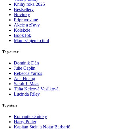
Knihy roka 2025
Bestsellery
Novinky
Pripravované
Akcie a zľavy
Kolekcie
BookTok
Mám záujem o titul
Top autori
Dominik Dán
Julie Caplin
Rebecca Yarros
Ana Huang
Sarah J. Maas
Táňa Keleová Vasilková
Lucinda Riley
Top série
Romantické úteky
Harry Potter
Kapitán Stein a Notár Barbarič