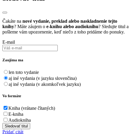
Čakáte na
nové vydanie, preklad alebo naskladnenie tejto
knihy
? Máte záujem o
e-knihu alebo audioknihu
? Sledujte titul a
pošleme vám upozornenie, keď niečo z toho pridáme do ponuky.
E-mail
Zaujíma ma
len toto vydanie
aj iné vydania (v jazyku slovenčina)
aj iné vydania (v akomkoľvek jazyku)
Vo formáte
Kniha (vrátane čítaných)
E-kniha
Audiokniha
Sledovať titul
Pridať citát