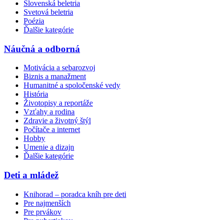
Slovenská beletria
Svetová beletria
Poézia
Ďalšie kategórie
Náučná a odborná
Motivácia a sebarozvoj
Biznis a manažment
Humanitné a spoločenské vedy
História
Životopisy a reportáže
Vzťahy a rodina
Zdravie a životný štýl
Počítače a internet
Hobby
Umenie a dizajn
Ďalšie kategórie
Deti a mládež
Knihorad – poradca kníh pre deti
Pre najmenších
Pre prvákov