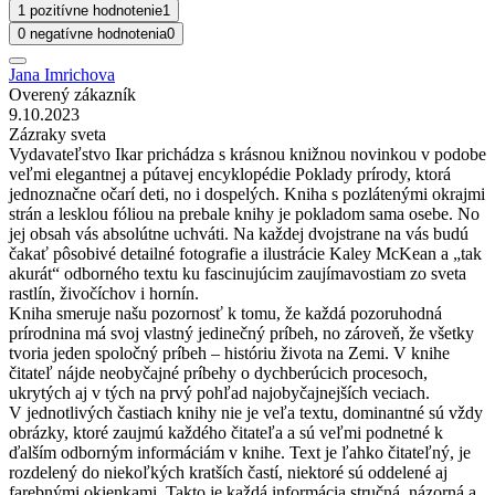
1 pozitívne hodnotenie
1
0 negatívne hodnotenia
0
Jana Imrichova
Overený zákazník
9.10.2023
Zázraky sveta
Vydavateľstvo Ikar prichádza s krásnou knižnou novinkou v podobe
veľmi elegantnej a pútavej encyklopédie Poklady prírody, ktorá
jednoznačne očarí deti, no i dospelých. Kniha s pozlátenými okrajmi
strán a lesklou fóliou na prebale knihy je pokladom sama osebe. No
jej obsah vás absolútne uchváti. Na každej dvojstrane na vás budú
čakať pôsobivé detailné fotografie a ilustrácie Kaley McKean a „tak
akurát“ odborného textu ku fascinujúcim zaujímavostiam zo sveta
rastlín, živočíchov i hornín.
Kniha smeruje našu pozornosť k tomu, že každá pozoruhodná
prírodnina má svoj vlastný jedinečný príbeh, no zároveň, že všetky
tvoria jeden spoločný príbeh – históriu života na Zemi. V knihe
čitateľ nájde neobyčajné príbehy o dychberúcich procesoch,
ukrytých aj v tých na prvý pohľad najobyčajnejších veciach.
V jednotlivých častiach knihy nie je veľa textu, dominantné sú vždy
obrázky, ktoré zaujmú každého čitateľa a sú veľmi podnetné k
ďalším odborným informáciám v knihe. Text je ľahko čitateľný, je
rozdelený do niekoľkých kratších častí, niektoré sú oddelené aj
farebnými okienkami. Takto je každá informácia stručná, názorná a