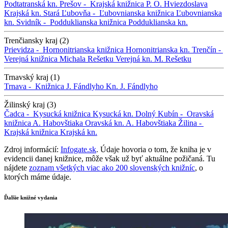
Podtatranská kn.
Prešov -
Krajská knižnica P. O. Hviezdoslava
Krajská kn.
Stará Ľubovňa -
Ľubovnianska knižnica
Ľubovnianska
kn.
Svidník -
Podduklianska knižnica
Podduklianska kn.
Trenčiansky kraj (2)
Prievidza -
Hornonitrianska knižnica
Hornonitrianska kn.
Trenčín -
Verejná knižnica Michala Rešetku
Verejná kn. M. Rešetku
Trnavský kraj (1)
Trnava -
Knižnica J. Fándlyho
Kn. J. Fándlyho
Žilinský kraj (3)
Čadca -
Kysucká knižnica
Kysucká kn.
Dolný Kubín -
Oravská
knižnica A. Habovštiaka
Oravská kn. A. Habovštiaka
Žilina -
Krajská knižnica
Krajská kn.
Zdroj informácií:
Infogate.sk
. Údaje hovoria o tom, že kniha je v
evidencii danej knižnice, môže však už byť aktuálne požičaná. Tu
nájdete
zoznam všetkých viac ako 200 slovenských knižníc
, o
ktorých máme údaje.
Ďalšie knižné vydania