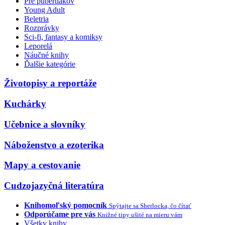
Pre pubertiakov
Young Adult
Beletria
Rozprávky
Sci-fi, fantasy a komiksy
Leporelá
Náučné knihy
Ďalšie kategórie
Životopisy a reportáže
Kuchárky
Učebnice a slovníky
Náboženstvo a ezoterika
Mapy a cestovanie
Cudzojazyčná literatúra
Knihomoľský pomocník
Spýtajte sa Sherlocka, čo čítať
Odporúčame pre vás
Knižné tipy ušité na mieru vám
Všetky knihy