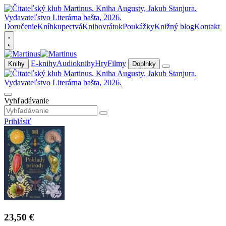
Doručenie
Kníhkupectvá
Knihovrátok
Poukážky
Knižný blog
Kontakt
E-knihy
Audioknihy
Hry
Filmy
Knihy
Doplnky
Vyhľadávanie
Prihlásiť
23,50 €