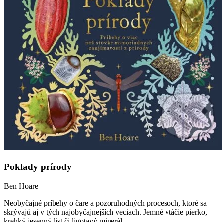
Poklady prírody
Ben Hoare
Neobyčajné príbehy o čare a pozoruhodných procesoch, ktoré sa
skrývajú aj v tých najobyčajnejších veciach. Jemné vtáčie pierko,
krehký jesenný list či ligotavý minerál...