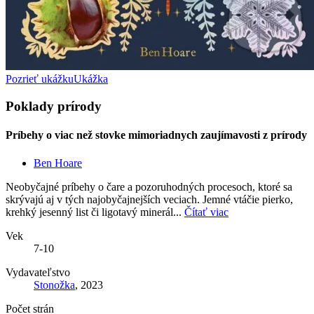
Pozrieť ukážku
Ukážka
Poklady prírody
Príbehy o viac než stovke mimoriadnych zaujímavosti z prírody
Ben Hoare
Neobyčajné príbehy o čare a pozoruhodných procesoch, ktoré sa
skrývajú aj v tých najobyčajnejších veciach. Jemné vtáčie pierko,
krehký jesenný list či ligotavý minerál...
Čítať viac
Vek
7-10
Vydavateľstvo
Stonožka
, 2023
Počet strán