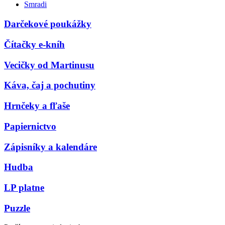
Smradi
Darčekové poukážky
Čítačky e-kníh
Vecičky od Martinusu
Káva, čaj a pochutiny
Hrnčeky a fľaše
Papiernictvo
Zápisníky a kalendáre
Hudba
LP platne
Puzzle