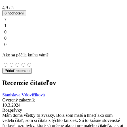
4,9
/ 5
8 hodnotení
7
1
0
0
0
Ako sa páčila kniha vám?
Pridať recenziu
Recenzie čitateľov
Stanislava Vdovičíková
Overený zákazník
10.3.2024
Rozprávky
Mám doma všetky tri zväzky. Bola som malá a hneď ako som
vedela čítať, som si čítala z týchto knižiek. Sú to krásne slovenské
ľudové rozprávky, ktoré sú určené ako aj pre malého čitateľa, tak aj