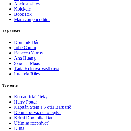
Akcie a zľavy
Kolekcie
BookTok
Mám záujem o titul
Top autori
Dominik Dán
Julie Caplin
Rebecca Yarros
Ana Huang
Sarah J. Maas
Táňa Keleová Vasilková
Lucinda Riley
Top série
Romantické úteky
Harry Potter
Kapitán Stein a Notár Barbarič
Denník odvážneho bojka
Krimi Dominika Dána
Učím sa rozprávať
Duna