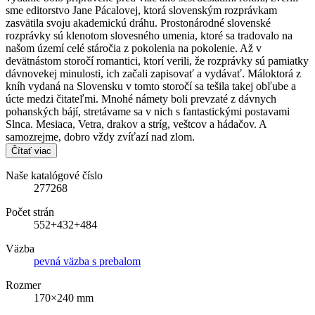
sme editorstvo Jane Pácalovej, ktorá slovenským rozprávkam
zasvätila svoju akademickú dráhu. Prostonárodné slovenské
rozprávky sú klenotom slovesného umenia, ktoré sa tradovalo na
našom území celé stáročia z pokolenia na pokolenie. Až v
devätnástom storočí romantici, ktorí verili, že rozprávky sú pamiatky
dávnovekej minulosti, ich začali zapisovať a vydávať. Máloktorá z
kníh vydaná na Slovensku v tomto storočí sa tešila takej obľube a
úcte medzi čitateľmi. Mnohé námety boli prevzaté z dávnych
pohanských bájí, stretávame sa v nich s fantastickými postavami
Slnca. Mesiaca, Vetra, drakov a stríg, veštcov a hádačov. A
samozrejme, dobro vždy zvíťazí nad zlom.
Čítať viac
Naše katalógové číslo
277268
Počet strán
552+432+484
Väzba
pevná väzba s prebalom
Rozmer
170×240 mm