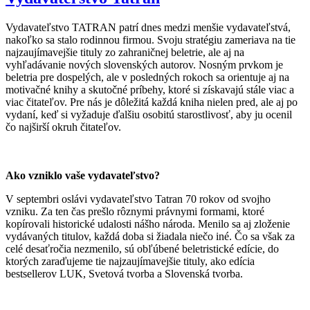
Vydavateľstvo TATRAN patrí dnes medzi menšie vydavateľstvá,
nakoľko sa stalo rodinnou firmou. Svoju stratégiu zameriava na tie
najzaujímavejšie tituly zo zahraničnej beletrie, ale aj na
vyhľadávanie nových slovenských autorov. Nosným prvkom je
beletria pre dospelých, ale v posledných rokoch sa orientuje aj na
motivačné knihy a skutočné príbehy, ktoré si získavajú stále viac a
viac čitateľov. Pre nás je dôležitá každá kniha nielen pred, ale aj po
vydaní, keď si vyžaduje ďalšiu osobitú starostlivosť, aby ju ocenil
čo najširší okruh čitateľov.
Ako vzniklo vaše vydavateľstvo?
V septembri oslávi vydavateľstvo Tatran 70 rokov od svojho
vzniku. Za ten čas prešlo rôznymi právnymi formami, ktoré
kopírovali historické udalosti nášho národa. Menilo sa aj zloženie
vydávaných titulov, každá doba si žiadala niečo iné. Čo sa však za
celé desaťročia nezmenilo, sú obľúbené beletristické edície, do
ktorých zaraďujeme tie najzaujímavejšie tituly, ako edícia
bestsellerov LUK, Svetová tvorba a Slovenská tvorba.