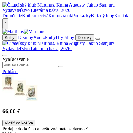
Doručenie
Kníhkupectvá
Knihovrátok
Poukážky
Knižný blog
Kontakt
E-knihy
Audioknihy
Hry
Filmy
Knihy
Doplnky
Vyhľadávanie
Prihlásiť
66,00 €
Vložiť do košíka
Pridajte do košíka a poštovné máte zadarmo :)