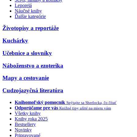
Leporelá
Náučné knihy
Ďalšie kategórie
Životopisy a reportáže
Kuchárky
Učebnice a slovníky
Náboženstvo a ezoterika
Mapy a cestovanie
Cudzojazyčná literatúra
Knihomoľský pomocník
Spýtajte sa Sherlocka, čo čítať
Odporúčame pre vás
Knižné tipy ušité na mieru vám
Všetky knihy
Knihy roka 2025
Bestsellery
Novinky
Pripravované