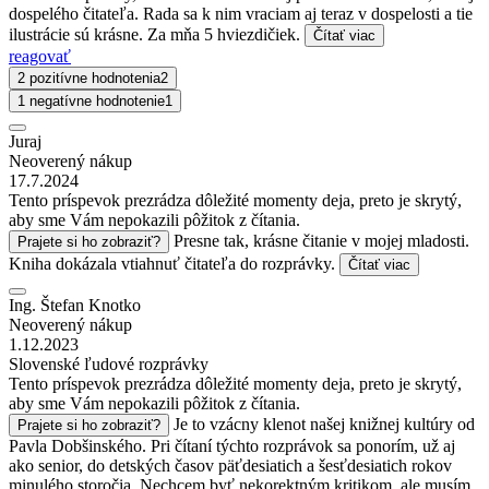
dospelého čitateľa. Rada sa k nim vraciam aj teraz v dospelosti a tie
ilustrácie sú krásne. Za mňa 5 hviezdičiek.
Čítať viac
reagovať
2 pozitívne hodnotenia
2
1 negatívne hodnotenie
1
Juraj
Neoverený nákup
17.7.2024
Tento príspevok prezrádza dôležité momenty deja, preto je skrytý,
aby sme Vám nepokazili pôžitok z čítania.
Presne tak, krásne čitanie v mojej mladosti.
Prajete si ho zobraziť?
Kniha dokázala vtiahnuť čitateľa do rozprávky.
Čítať viac
Ing. Štefan Knotko
Neoverený nákup
1.12.2023
Slovenské ľudové rozprávky
Tento príspevok prezrádza dôležité momenty deja, preto je skrytý,
aby sme Vám nepokazili pôžitok z čítania.
Je to vzácny klenot našej knižnej kultúry od
Prajete si ho zobraziť?
Pavla Dobšinského. Pri čítaní týchto rozprávok sa ponorím, už aj
ako senior, do detských časov päťdesiatich a šesťdesiatich rokov
minulého storočia. Nechcem byť nekorektným kritikom, ale musím