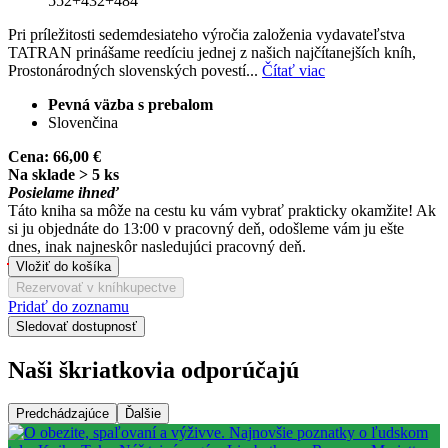
552+432+484
Pri príležitosti sedemdesiateho výročia založenia vydavateľstva
TATRAN prinášame reedíciu jednej z našich najčítanejších kníh,
Prostonárodných slovenských povestí...
Čítať viac
Pevná väzba s prebalom
Slovenčina
Cena:
66,00 €
Na sklade > 5 ks
Posielame ihneď
Táto kniha sa môže na cestu ku vám vybrať prakticky okamžite! Ak
si ju objednáte do 13:00 v pracovný deň, odošleme vám ju ešte
dnes, inak najneskôr nasledujúci pracovný deň.
Vložiť do košíka
Rezervovať v kníhkupectve
Pridať do zoznamu
Sledovať dostupnosť
Naši škriatkovia odporúčajú
Predchádzajúce
Ďalšie