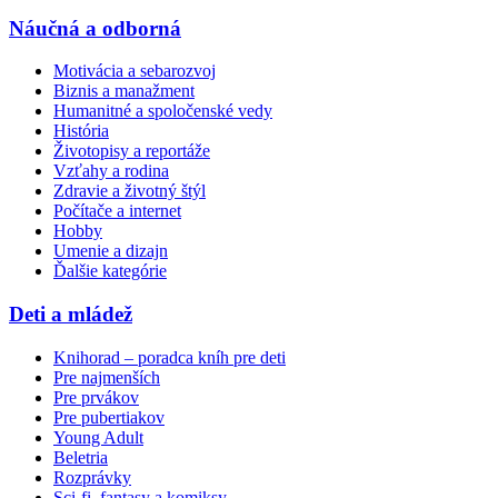
Náučná a odborná
Motivácia a sebarozvoj
Biznis a manažment
Humanitné a spoločenské vedy
História
Životopisy a reportáže
Vzťahy a rodina
Zdravie a životný štýl
Počítače a internet
Hobby
Umenie a dizajn
Ďalšie kategórie
Deti a mládež
Knihorad – poradca kníh pre deti
Pre najmenších
Pre prvákov
Pre pubertiakov
Young Adult
Beletria
Rozprávky
Sci-fi, fantasy a komiksy