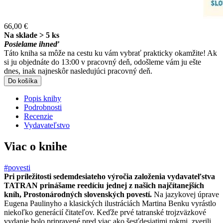
66,00 €
Na sklade > 5 ks
Posielame ihneď
Táto kniha sa môže na cestu ku vám vybrať prakticky okamžite! Ak
si ju objednáte do 13:00 v pracovný deň, odošleme vám ju ešte
dnes, inak najneskôr nasledujúci pracovný deň.
Do košíka
Popis knihy
Podrobnosti
Recenzie
Vydavateľstvo
Viac o knihe
#povesti
Pri príležitosti sedemdesiateho výročia založenia vydavateľstva
TATRAN prinášame reedíciu jednej z našich najčítanejších
kníh, Prostonárodných slovenských povestí.
Na jazykovej úprave
Eugena Paulinyho a klasických ilustráciách Martina Benku vyrástlo
niekoľko generácií čitateľov. Keďže prvé tatranské trojzväzkové
vydanie bolo pripravené pred viac ako šesťdesiatimi rokmi, zverili