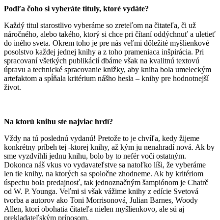
Podľa čoho si vyberáte tituly, ktoré vydáte?
Každý titul starostlivo vyberáme so zreteľom na čitateľa, či už
náročného, alebo takého, ktorý si chce pri čítaní oddýchnuť a uletieť
do iného sveta. Okrem toho je pre nás veľmi dôležité myšlienkové
posolstvo každej jednej knihy a z toho prameniaca inšpirácia. Pri
spracovaní všetkých publikácií dbáme však na kvalitnú textovú
úpravu a technické spracovanie knižky, aby kniha bola umeleckým
artefaktom a spĺňala kritérium nášho hesla – knihy pre hodnotnejší
život.
Na ktorú knihu ste najviac hrdí?
Vždy na tú poslednú vydanú! Pretože to je chvíľa, kedy žijeme
konkrétny príbeh tej -ktorej knihy, až kým ju nenahradí nová. Ak by
sme vyzdvihli jednu knihu, bolo by to nefér voči ostatným.
Dokonca náš vkus vo vydavateľstve sa natoľko líši, že vyberáme
len tie knihy, na ktorých sa spoločne zhodneme. Ak by kritériom
úspechu bola predajnosť, tak jednoznačným šampiónom je Chatrč
od W. P. Younga. Veľmi si však vážime knihy z edície Svetová
tvorba a autorov ako Toni Morrisonová, Julian Barnes, Woody
Allen, ktorí obohatia čitateľa nielen myšlienkovo, ale sú aj
prekladateľským prínosom.