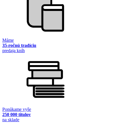
Máme
35-ročnú tradíciu
predaja kníh
Ponúkame vyše
250 000 titulov
na sklade