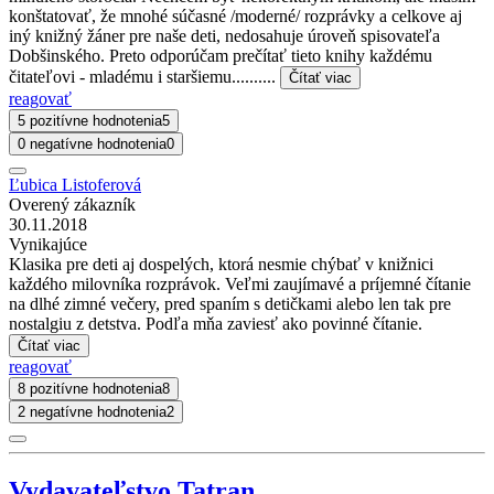
konštatovať, že mnohé súčasné /moderné/ rozprávky a celkove aj
iný knižný žáner pre naše deti, nedosahuje úroveň spisovateľa
Dobšinského. Preto odporúčam prečítať tieto knihy každému
čitateľovi - mladému i staršiemu..........
Čítať viac
reagovať
5 pozitívne hodnotenia
5
0 negatívne hodnotenia
0
Ľubica Listoferová
Overený zákazník
30.11.2018
Vynikajúce
Klasika pre deti aj dospelých, ktorá nesmie chýbať v knižnici
každého milovníka rozprávok. Veľmi zaujímavé a príjemné čítanie
na dlhé zimné večery, pred spaním s detičkami alebo len tak pre
nostalgiu z detstva. Podľa mňa zaviesť ako povinné čítanie.
Čítať viac
reagovať
8 pozitívne hodnotenia
8
2 negatívne hodnotenia
2
Vydavateľstvo Tatran