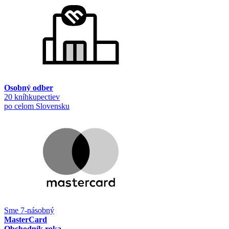
Osobný odber
20 kníhkupectiev
po celom Slovensku
Sme 7-násobný
MasterCard
Obchodník roka