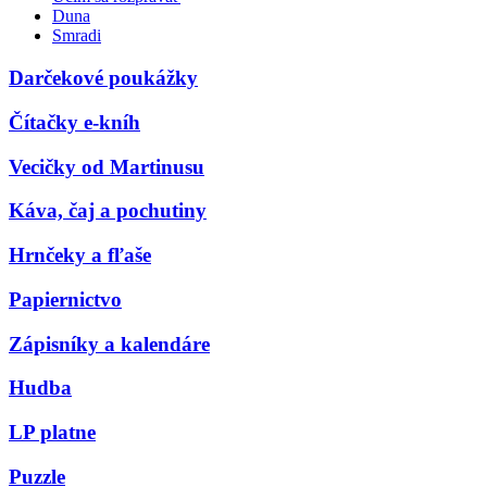
Duna
Smradi
Darčekové poukážky
Čítačky e-kníh
Vecičky od Martinusu
Káva, čaj a pochutiny
Hrnčeky a fľaše
Papiernictvo
Zápisníky a kalendáre
Hudba
LP platne
Puzzle