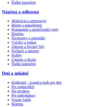
Ďalšie kategórie
Náučná a odborná
Motivácia a sebarozvoj
Biznis a manažment
Humanitné a spoločenské vedy
História
Životopisy a reportáže
Vzťahy a rodina
Zdravie a životný štýl
Počítače a internet
Hobby
Umenie a dizajn
Ďalšie kategórie
Deti a mládež
Knihorad – poradca kníh pre deti
Pre najmenších
Pre prvákov
Pre pubertiakov
Young Adult
Beletria