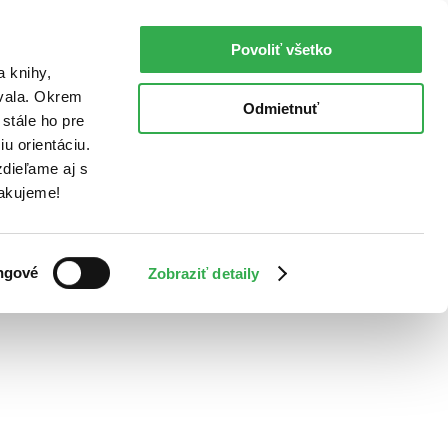
Povoliť všetko
a knihy,
ovala. Okrem
Odmietnuť
stále ho pre
u orientáciu.
dieľame aj s
Ďakujeme!
ngové
Zobraziť detaily