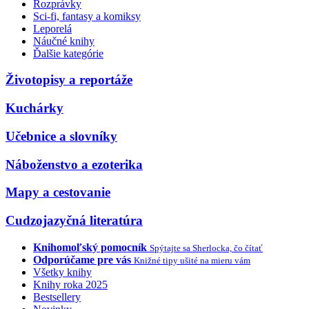
Rozprávky
Sci-fi, fantasy a komiksy
Leporelá
Náučné knihy
Ďalšie kategórie
Životopisy a reportáže
Kuchárky
Učebnice a slovníky
Náboženstvo a ezoterika
Mapy a cestovanie
Cudzojazyčná literatúra
Knihomoľský pomocník
Spýtajte sa Sherlocka, čo čítať
Odporúčame pre vás
Knižné tipy ušité na mieru vám
Všetky knihy
Knihy roka 2025
Bestsellery