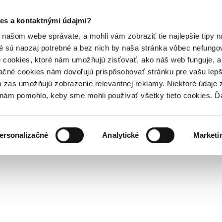
es a kontaktnými údajmi?
našom webe správate, a mohli vám zobraziť tie najlepšie tipy n
é sú naozaj potrebné a bez nich by naša stránka vôbec nefung
 cookies, ktoré nám umožňujú zisťovať, ako náš web funguje, a 
ačné cookies nám dovoľujú prispôsobovať stránku pre vašu lepši
zas umožňujú zobrazenie relevantnej reklamy. Niektoré údaje z
y nám pomohlo, keby sme mohli používať všetky tieto cookies. 
ersonalizačné
Analytické
Marketi