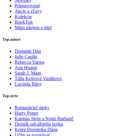
Novinky
Pripravované
Akcie a zľavy
Kolekcie
BookTok
Mám záujem o titul
Top autori
Dominik Dán
Julie Caplin
Rebecca Yarros
Ana Huang
Sarah J. Maas
Táňa Keleová Vasilková
Lucinda Riley
Top série
Romantické úteky
Harry Potter
Kapitán Stein a Notár Barbarič
Denník odvážneho bojka
Krimi Dominika Dána
Učím sa rozprávať