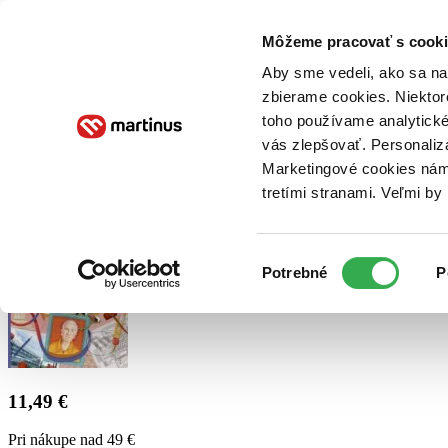
Doručenie
Kníhkupectvá
Knihovrátok
Poukážky
Knižný blog
Kontakt
Môžeme pracovať s cooki
Aby sme vedeli, ako sa na 
zbierame cookies. Niektor
E-knihy
Audioknihy
Hry
Filmy
Knihy
Doplnky
toho používame analytické
vás zlepšovať. Personaliz
Vyhľadávanie
Marketingové cookies nám 
tretími stranami. Veľmi b
Prihlásiť
Výber
Potrebné
P
súhlasu
11,49 €
Pri nákupe nad 49 €