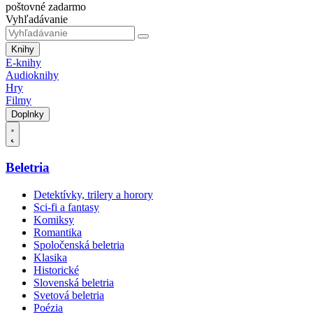
poštovné zadarmo
Vyhľadávanie
Knihy
E-knihy
Audioknihy
Hry
Filmy
Doplnky
Beletria
Detektívky, trilery a horory
Sci-fi a fantasy
Komiksy
Romantika
Spoločenská beletria
Klasika
Historické
Slovenská beletria
Svetová beletria
Poézia