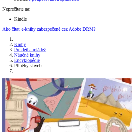
Neprečítate na:
Kindle
Ako čítať e-knihy zabezpečené cez Adobe DRM?
Knihy
Pre deti a mládež
Náučné knihy
Encyklopédie
Příběhy staveb