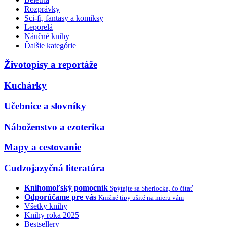
Rozprávky
Sci-fi, fantasy a komiksy
Leporelá
Náučné knihy
Ďalšie kategórie
Životopisy a reportáže
Kuchárky
Učebnice a slovníky
Náboženstvo a ezoterika
Mapy a cestovanie
Cudzojazyčná literatúra
Knihomoľský pomocník
Spýtajte sa Sherlocka, čo čítať
Odporúčame pre vás
Knižné tipy ušité na mieru vám
Všetky knihy
Knihy roka 2025
Bestsellery