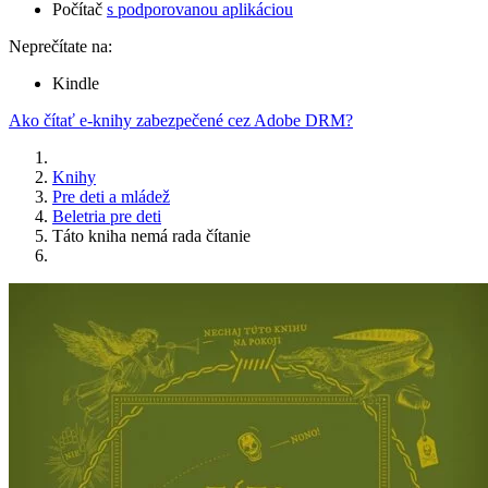
Počítač
s podporovanou aplikáciou
Neprečítate na:
Kindle
Ako čítať e-knihy zabezpečené cez Adobe DRM?
Knihy
Pre deti a mládež
Beletria pre deti
Táto kniha nemá rada čítanie