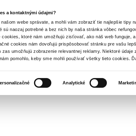
es a kontaktnými údajmi?
našom webe správate, a mohli vám zobraziť tie najlepšie tipy n
é sú naozaj potrebné a bez nich by naša stránka vôbec nefung
 cookies, ktoré nám umožňujú zisťovať, ako náš web funguje, a 
ačné cookies nám dovoľujú prispôsobovať stránku pre vašu lepši
zas umožňujú zobrazenie relevantnej reklamy. Niektoré údaje z
y nám pomohlo, keby sme mohli používať všetky tieto cookies. 
ersonalizačné
Analytické
Marketi