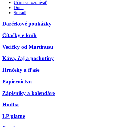
Učím sa rozprávať
Duna
Smradi
Darčekové poukážky
Čítačky e-kníh
Vecičky od Martinusu
Káva, čaj a pochutiny
Hrnčeky a fľaše
Papiernictvo
Zápisníky a kalendáre
Hudba
LP platne