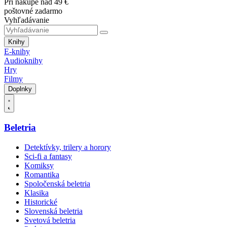
Pri nákupe nad 49 €
poštovné zadarmo
Vyhľadávanie
Knihy
E-knihy
Audioknihy
Hry
Filmy
Doplnky
Beletria
Detektívky, trilery a horory
Sci-fi a fantasy
Komiksy
Romantika
Spoločenská beletria
Klasika
Historické
Slovenská beletria
Svetová beletria