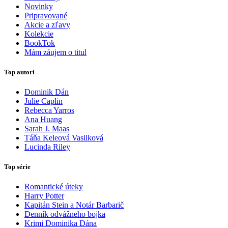
Novinky
Pripravované
Akcie a zľavy
Kolekcie
BookTok
Mám záujem o titul
Top autori
Dominik Dán
Julie Caplin
Rebecca Yarros
Ana Huang
Sarah J. Maas
Táňa Keleová Vasilková
Lucinda Riley
Top série
Romantické úteky
Harry Potter
Kapitán Stein a Notár Barbarič
Denník odvážneho bojka
Krimi Dominika Dána