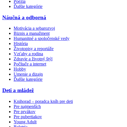
Poézia
Ďalšie kategórie
Náučná a odborná
Motivácia a sebarozvoj
Biznis a manažment
Humanitné a spoločenské vedy
História
Životopisy a reportáže
Vzťahy a rodina
Zdravie a životný štýl
Počítače a internet
Hobby
Umenie a dizajn
Ďalšie kategórie
Deti a mládež
Knihorad – poradca kníh pre deti
Pre najmenších
Pre prvákov
Pre pubertiakov
Young Adult
Beletria