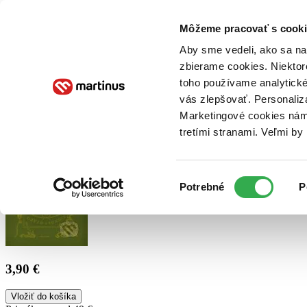
Doručenie
Kníhkupectvá
Knihovrátok
Poukážky
Knižný blog
Kontakt
Môžeme pracovať s cooki
Aby sme vedeli, ako sa na 
zbierame cookies. Niektor
E-knihy
Audioknihy
Hry
Filmy
Knihy
Doplnky
toho používame analytické
vás zlepšovať. Personaliz
Vyhľadávanie
Marketingové cookies nám 
tretími stranami. Veľmi b
Prihlásiť
Výber
Potrebné
P
súhlasu
3,90 €
Vložiť do košíka