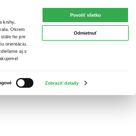
Povoliť všetko
a knihy,
ovala. Okrem
Odmietnuť
stále ho pre
u orientáciu.
dieľame aj s
Ďakujeme!
ngové
Zobraziť detaily