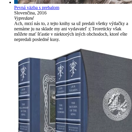
Pevná väzba s prebalom
Slovenčina, 2016
Vypredané
Ach, mrzí nás to, z tejto knihy sa už predali všetky výtlačky a
nemáme ju na sklade my ani vydavateľ :( Teoreticky však
môžete mať šťastie v niektorých iných obchodoch, ktoré ešte
nepredali posledné kusy.