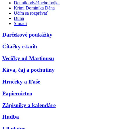
Denník odvážneho bojka
Krimi Dominika Dána
Učím sa rozprávať
Duna
Smradi
Darčekové poukážky
Čítačky e-kníh
Vecičky od Martinusu
Káva, čaj a pochutiny
Hrnčeky a fľaše
Papiernictvo
Zápisníky a kalendáre
Hudba
LP platne