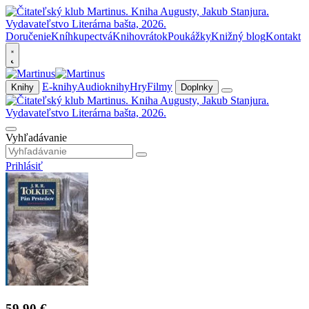
Doručenie
Kníhkupectvá
Knihovrátok
Poukážky
Knižný blog
Kontakt
E-knihy
Audioknihy
Hry
Filmy
Knihy
Doplnky
Vyhľadávanie
Prihlásiť
59,90 €