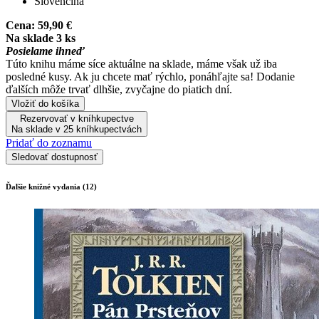
Slovenčina
Cena:
59,90 €
Na sklade 3 ks
Posielame ihneď
Túto knihu máme síce aktuálne na sklade, máme však už iba
posledné kusy. Ak ju chcete mať rýchlo, ponáhľajte sa! Dodanie
ďalších môže trvať dlhšie, zvyčajne do piatich dní.
Vložiť do košíka
Rezervovať v kníhkupectve
Na sklade v 25 kníhkupectvách
Pridať do zoznamu
Sledovať dostupnosť
Ďalšie knižné vydania (12)