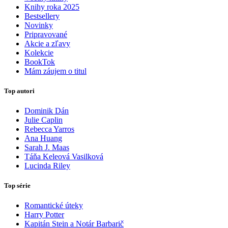
Knihy roka 2025
Bestsellery
Novinky
Pripravované
Akcie a zľavy
Kolekcie
BookTok
Mám záujem o titul
Top autori
Dominik Dán
Julie Caplin
Rebecca Yarros
Ana Huang
Sarah J. Maas
Táňa Keleová Vasilková
Lucinda Riley
Top série
Romantické úteky
Harry Potter
Kapitán Stein a Notár Barbarič