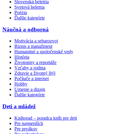
Slovenská beletria
Svetová beletria
Poézia
Ďalšie kategórie
Náučná a odborná
Motivácia a sebarozvoj
Biznis a manažment
Humanitné a spoločenské vedy
História
Životopisy a reportáže
Vzťahy a rodina
Zdravie a životný štýl
Počítače a internet
Hobby
Umenie a dizajn
Ďalšie kategórie
Deti a mládež
Knihorad – poradca kníh pre deti
Pre najmenších
Pre prvákov