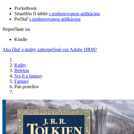
Pocketbook
Smartfón či tablet
s podporovanou aplikáciou
Počítač
s podporovanou aplikáciou
Neprečítate na:
Kindle
Ako čítať e-knihy zabezpečené cez Adobe DRM?
Knihy
Beletria
Sci-fi a fantasy
Fantasy
Pán prsteňov