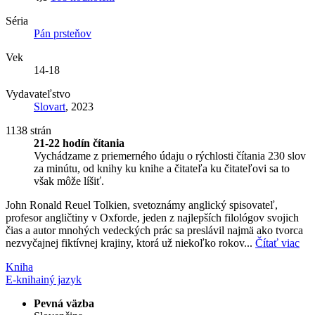
Séria
Pán prsteňov
Vek
14-18
Vydavateľstvo
Slovart
, 2023
1138 strán
21-22 hodín čítania
Vychádzame z priemerného údaju o rýchlosti čítania 230 slov
za minútu, od knihy ku knihe a čitateľa ku čitateľovi sa to
však môže líšiť.
John Ronald Reuel Tolkien, svetoznámy anglický spisovateľ,
profesor angličtiny v Oxforde, jeden z najlepších filológov svojich
čias a autor mnohých vedeckých prác sa preslávil najmä ako tvorca
nezvyčajnej fiktívnej krajiny, ktorá už niekoľko rokov...
Čítať viac
Kniha
E-kniha
iný jazyk
Pevná väzba