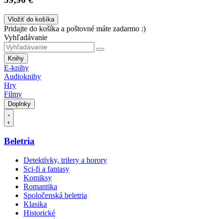
Vložiť do košíka
Pridajte do košíka a poštovné máte zadarmo :)
Vyhľadávanie
Knihy
E-knihy
Audioknihy
Hry
Filmy
Doplnky
Beletria
Detektívky, trilery a horory
Sci-fi a fantasy
Komiksy
Romantika
Spoločenská beletria
Klasika
Historické