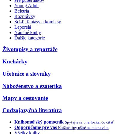
Pre pubertiakov
Young Adult
Beletria
Rozprávky
Sci-fi, fantasy a komiksy
Leporelá
Náučné knihy
Ďalšie kategórie
Životopisy a reportáže
Kuchárky
Učebnice a slovníky
Náboženstvo a ezoterika
Mapy a cestovanie
Cudzojazyčná literatúra
Knihomoľský pomocník
Spýtajte sa Sherlocka, čo čítať
Odporúčame pre vás
Knižné tipy ušité na mieru vám
Všetky knihy